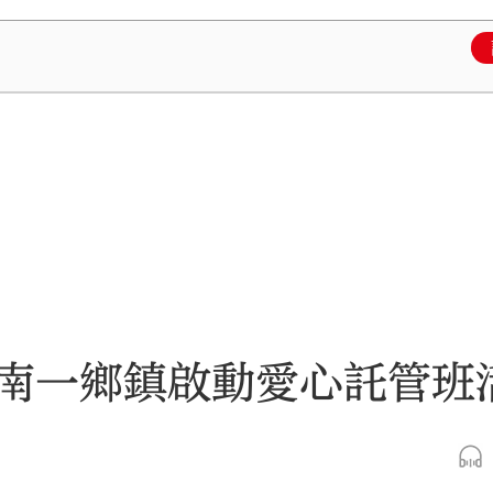
南一鄉鎮啟動愛心託管班