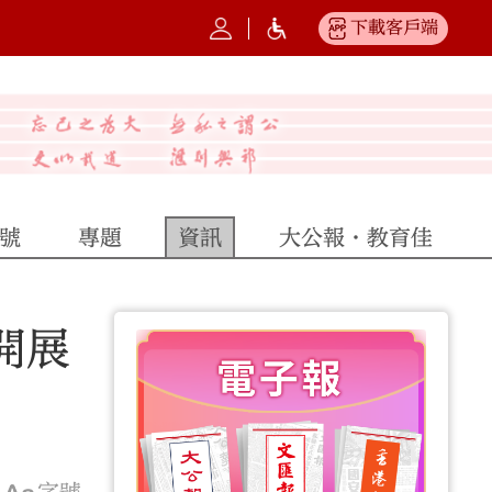
下載客戶端
號
專題
資訊
大公報·教育佳
開展