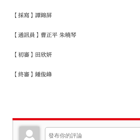
【採寫】譚錦屏
【通訊員】曹正平 朱曉琴
【初審】田欣妍
【終審】鍾俊峰