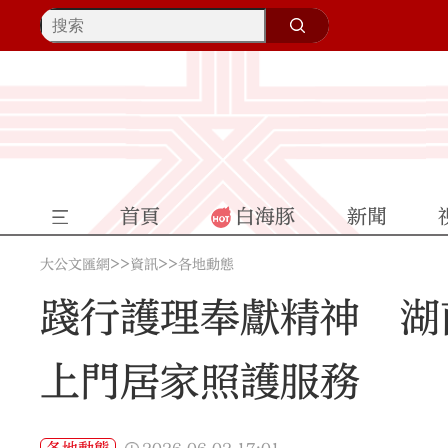
首頁
白海豚
新聞
>>
>>
大公文匯網
資訊
各地動態
踐行護理奉獻精神 湖
上門居家照護服務