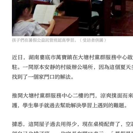
孩子們在暑假公益託管班認真學習。（受訪者供圖）
近日，湖南婁底市萬寶鎮在大塘村黨群服務中心啟
駐。一間原本安靜的村級辦公場所，因為這個夏天
找到了一個家門口的解法。
推開大塘村黨群服務中心二樓的門，涼爽撲面而
護，學生舉手就過去幫助解決學習上遇到的難題。
據悉，這間屋子過去用得少，現在桌椅配齊了，空