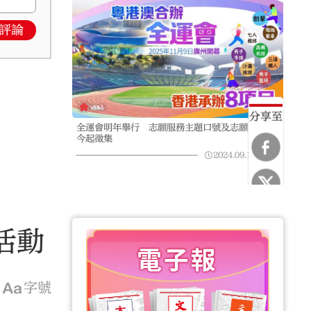
評論
分享至
全運會明年舉行 志願服務主題口號及志願者暱稱
今起徵集
2024.09.19
03:15
活動
字號