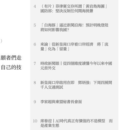
4
（有片）菲律賓交存所謂「黃岩島海圖」
4
國防部：堅決反制任何鬧海挑釁
5
「白海豚」逼近浙閩沿海！預計明晚登陸
5
將如何影響我國？
）
6
來論｜從新皇崗口岸看口岸經濟 將「流
6
量」化為「留量」
志願者們走
7
時政新聞眼丨從四個維度讀懂今年以來中國
7
升自己的技
元首外交
8
新皇崗口岸啟用在即 鄧炳強：下周四展開
8
千人交通測試
9
李家超與東盟秘書長會面
9
10
席春迎丨AI時代真正有價值的不是模型 而
10
是產業生態