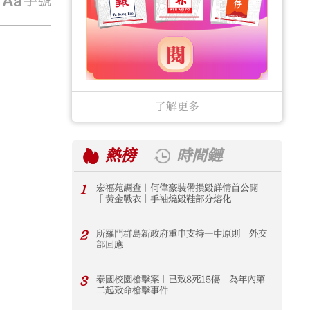
字號
了解更多
熱榜
時間鏈
1
宏福苑調查｜何偉豪裝備損毀詳情首公開
1
「黃金戰衣」手袖燒毀鞋部分熔化
2
所羅門群島新政府重申支持一中原則 外交
2
部回應
3
泰國校園槍擊案｜已致8死15傷 為年內第
3
二起致命槍擊事件