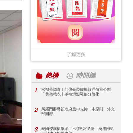
了解更多
熱榜
時間鏈
1
宏福苑調查｜何偉豪裝備損毀詳情首公開
1
「黃金戰衣」手袖燒毀鞋部分熔化
2
所羅門群島新政府重申支持一中原則 外交
2
部回應
3
泰國校園槍擊案｜已致8死15傷 為年內第
3