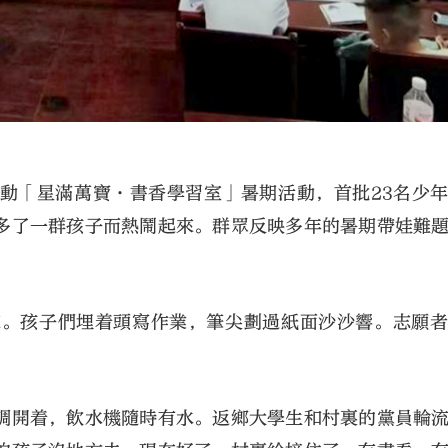
動「星滿萬寶·書香學習室」暑期活動，首批23名少
多了一群孩子而熱鬧起來。群眾反映多年的暑期帶娃難
來。孩子們埋着頭寫作業，筆尖劃過紙面沙沙響。志願
調開着，飲水機隨時有水。返鄉大學生和村裏的黨員輪