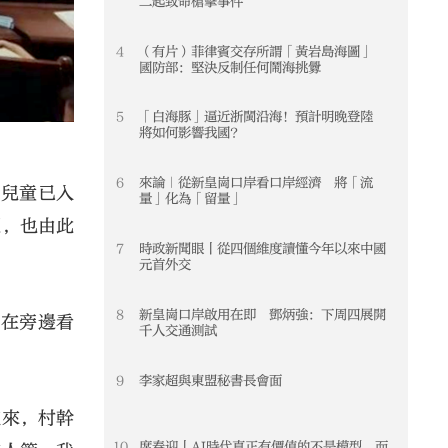
二起致命槍擊事件
4
（有片）菲律賓交存所謂「黃岩島海圖」
4
國防部：堅決反制任何鬧海挑釁
5
「白海豚」逼近浙閩沿海！預計明晚登陸
5
將如何影響我國？
6
來論｜從新皇崗口岸看口岸經濟 將「流
6
年兒童已入
量」化為「留量」
題，也由此
7
時政新聞眼丨從四個維度讀懂今年以來中國
7
元首外交
8
新皇崗口岸啟用在即 鄧炳強：下周四展開
8
者在旁邊看
千人交通測試
9
李家超與東盟秘書長會面
9
流來，村幹
10
席春迎丨AI時代真正有價值的不是模型 而
10