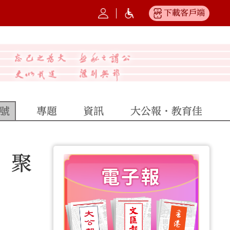
下載客戶端
號
專題
資訊
大公報·教育佳
 聚