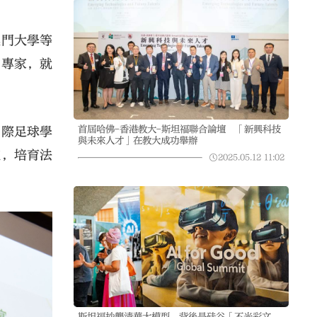
澳門大學等
的專家，就
首屆哈佛-香港教大-斯坦福聯合論壇 「新興科技
國際足球學
與未來人才」在教大成功舉辦
流，培育法
2025.05.12
11:02
斯坦福抄襲清華大模型 背後是硅谷「不光彩文