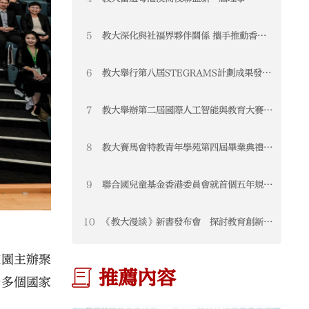
STEAM教育聯盟榮獲「2025年度優秀專
業聯盟」
5
教大深化與社福界夥伴關係 攜手推動香港
教育發展
6
教大舉行第八屆STEGRAMS計劃成果發布
會暨頒獎典禮 表彰可持續發展教育卓越成
果
7
教大舉辦第二屆國際人工智能與教育大賽
匯聚全球創新方案 推動教育新未來
8
教大賽馬會特教青年學苑第四屆畢業典禮圓
滿舉行
9
聯合國兒童基金香港委員會就首個五年規劃
及2026《施政報告》公眾諮詢提交意見
書 聚焦三大支柱構建兒童友好香港
10
《教大漫談》新書發布會 探討教育創新與
未來發展
校園主辦聚
推薦內容
十多個國家