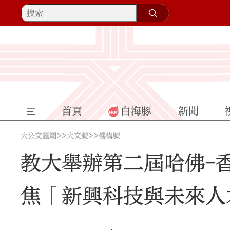
首頁
白海豚
新聞
>>
>>
大公文匯網
大文號
機構號
教大舉辦第二屆哈佛-
焦「新興科技與未來人