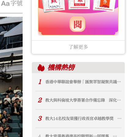
字號
了解更多
機構
熱榜
1
香港中華聯誼會舉辦「匯聚眾智凝聚共識
賦能香港首個五年規劃」交流会 鄭翔玲謝
小華出席並講話
2
教大與科倫坡大學簽署合作備忘錄 深化與
斯里蘭卡學術及科研聯繫
3
教大14名校友榮獲行政長官卓越教學獎 佔
獲獎教師逾八成
4
教大當選粵港澳高校聯盟新一屆理事