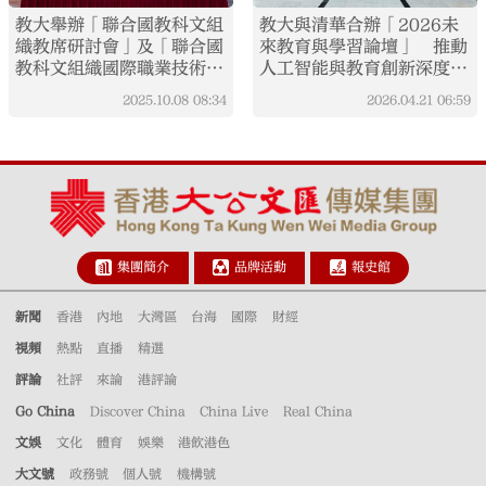
教大舉辦「聯合國教科文組
教大與清華合辦「2026未
織教席研討會」及「聯合國
來教育與學習論壇」 推動
教科文組織國際職業技術教
人工智能與教育創新深度融
育培訓中心協作項目會議」
合
2025.10.08
08:34
2026.04.21
06:59
聚焦可持續發展、科技與教
育
集團簡介
品牌活動
報史館
新聞
香港
內地
大灣區
台海
國際
財經
視頻
熱點
直播
精選
評論
社評
來論
港評論
Go China
Discover China
China Live
Real China
文娛
文化
體育
娛樂
港飲港色
大文號
政務號
個人號
機構號