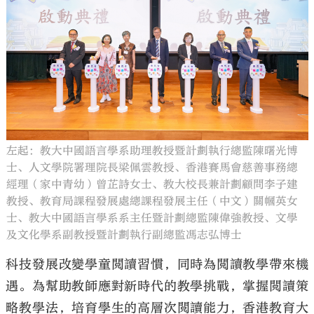
大公文匯
左起：教大中國語言學系助理教授暨計劃執行總監陳曙光博
士、人文學院署理院長梁佩雲教授、香港賽馬會慈善事務總
經理（家中青幼）曾芷詩女士、教大校長兼計劃顧問李子建
教授、教育局課程發展處總課程發展主任（中文）關幗英女
士、教大中國語言學系系主任暨計劃總監陳偉強教授、文學
及文化學系副教授暨計劃執行副總監馮志弘博士
科技發展改變學童閲讀習慣，同時為閲讀教學帶來機
遇。為幫助教師應對新時代的教學挑戰，掌握閲讀策
略教學法，培育學生的高層次閲讀能力，香港教育大