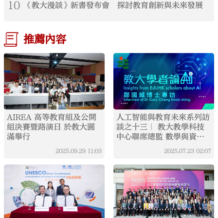
10
《教大漫談》新書發布會 探討教育創新與未來發展
推薦內容
AIREA 高等教育組及公開
人工智能與教育未來系列訪
組決賽暨路演日 於教大圓
談之十三｜ 教大教學科技
滿舉行
中心聯席總監 數學與資訊
科技學系副教授鄭國城博
2025.09.29
11:03
2025.07.23
02:07
士： 智能聊天機器人有助
教師更專注與學生深度互動