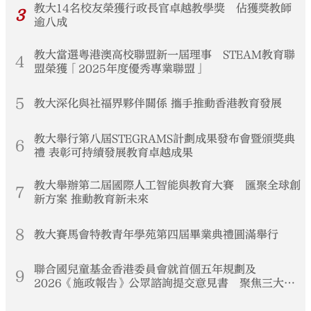
教大14名校友榮獲行政長官卓越教學獎 佔獲獎教師
3
逾八成
教大當選粵港澳高校聯盟新一屆理事 STEAM教育聯
4
盟榮獲「2025年度優秀專業聯盟」
5
教大深化與社福界夥伴關係 攜手推動香港教育發展
教大舉行第八屆STEGRAMS計劃成果發布會暨頒獎典
6
禮 表彰可持續發展教育卓越成果
教大舉辦第二屆國際人工智能與教育大賽 匯聚全球創
7
新方案 推動教育新未來
8
教大賽馬會特教青年學苑第四屆畢業典禮圓滿舉行
聯合國兒童基金香港委員會就首個五年規劃及
9
2026《施政報告》公眾諮詢提交意見書 聚焦三大支
柱構建兒童友好香港