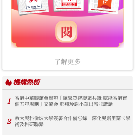
了解更多
機構
熱榜
香港中華聯誼會舉辦「匯聚眾智凝聚共識 賦能香港首
1
個五年規劃」交流会 鄭翔玲謝小華出席並講話
教大與科倫坡大學簽署合作備忘錄 深化與斯里蘭卡學
2
術及科研聯繫