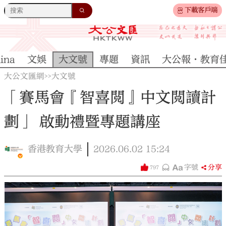
下載客戶端
ina
文娛
大文號
專題
資訊
大公報·教育
大公文匯網
大文號
>>
「賽馬會『智喜閲』中文閲讀計
劃」 啟動禮暨專題講座
香港教育大學
2026.06.02
15:24
字號
分享
797