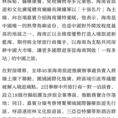
林探秘、醫療康養、免稅購物等多元業態。海南省旅
遊和文化廣電體育廳廳長陳鐵軍以「十張名片」為主
線，向在場嘉賓介紹海南獨特稟賦。他表示，海南是
中國唯一的熱帶島嶼省份，也是中國對外開放程度最
高的地區之一，海南正以全維度優勢打造入境旅遊新
藍海，期待與全球旅行商攜手，以海南為支點共同深
耕中國大市場，讓更多國際遊客從海南開啟「一程多
站」的中國之旅。
在對接環節，全球46家海南旅遊推廣辦事處負責人將
線上線下聯動，圍繞國際化推廣、跨區域引流等議題
破解入境遊痛點。2日舉辦中外旅行商一對一洽談會，
設立18個市縣組團及涉旅企業專區，推動務實合作落
地；同日，嘉賓分線考察博鰲樂城國際醫療旅遊先行
區、呀諾達雨林文化旅遊區、三亞亞特蘭蒂斯酒店群