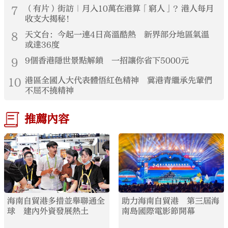
7
（有片）街訪｜月入10萬在港算「窮人」？港人每月
收支大揭秘！
8
天文台：今起一連4日高溫酷熱 新界部分地區氣溫
或達36度
9
9個香港隱世景點解鎖 一招讓你省下5000元
10
港區全國人大代表體悟紅色精神 冀港青繼承先輩們
不屈不撓精神
推薦內容
海南自貿港多措並舉聯通全
助力海南自貿港 第三屆海
球 建內外資發展熱土
南島國際電影節開幕