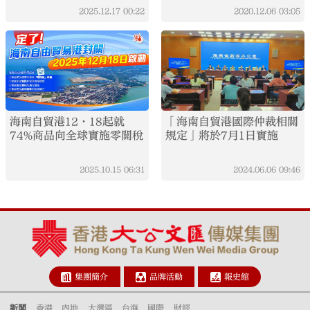
2025.12.17
00:22
2020.12.06
03:05
海南自貿港12·18起就
「海南自貿港國際仲裁相關
74%商品向全球實施零關稅
規定」將於7月1日實施
2025.10.15
06:31
2024.06.06
09:46
集團簡介
品牌活動
報史館
新聞
香港
內地
大灣區
台海
國際
財經