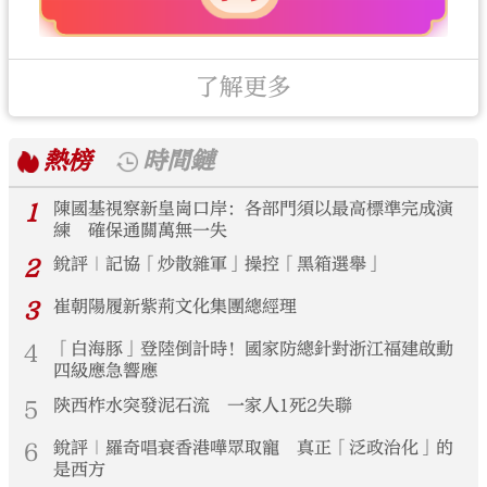
了解更多
熱榜
時間鏈
1
陳國基視察新皇崗口岸：各部門須以最高標準完成演
練 確保通關萬無一失
2
銳評｜記協「炒散雜軍」操控「黑箱選舉」
3
崔朝陽履新紫荊文化集團總經理
4
「白海豚」登陸倒計時！國家防總針對浙江福建啟動
四級應急響應
5
陝西柞水突發泥石流 一家人1死2失聯
6
銳評｜羅奇唱衰香港嘩眾取寵 真正「泛政治化」的
是西方