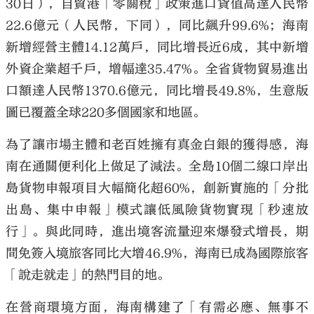
30日），自貿港「零關稅」政策進口貨值高達人民幣
22.6億元（人民幣，下同），同比飆升99.6%；海南
新增經營主體14.12萬戶，同比增長近6成，其中新增
外資企業超千戶，增幅達35.47%。全省貨物貿易進出
口額達人民幣1370.6億元，同比增長49.8%，生意版
圖已覆蓋全球220多個國家和地區。
為了讓市場主體和老百姓擁有真金白銀的獲得感，海
南在通關便利化上做足了減法。全島10個二線口岸出
島貨物申報項目大幅簡化超60%，創新實施的「分批
出島、集中申報」模式讓低風險貨物實現「秒速放
行」。與此同時，進出境客流量迎來爆發式增長，期
間免簽入境旅客同比大增46.9%，海南已成為國際旅客
「說走就走」的熱門目的地。
在營商環境方面，海南構建了「有需必應、無事不