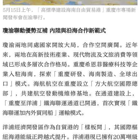
5月15日上午，「高標準建設海南自由貿易港」重慶市專場新
聞發布會在渝舉行。
瓊渝聯動優勢互補 內陸與沿海合作新範式
瓊渝兩地同處國家開放大局，合作空間廣闊。近年
來，兩地在高新技術產業、現代物流及文旅消費等領
域已形成多層次合作格局。重慶希恩菲醫療科技等企
業入駐海南，探索「重慶研發、海南製造、全球出
口」模式。海航航空在重慶設立「方大航空國際總
部」，共建航空發動機維修基地。在通道建設上，
「重慶至洋浦」鐵海聯運通道已開通，首次實現「鐵
海聯運加內外貿同船」運輸模式。
洋浦經濟開發區作為自貿港的「樣板間」，其國際樞
紐海港能級正跨越式提升。洋浦港現已擁有20萬噸級