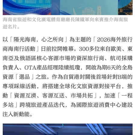
海南省旅遊和文化廣電體育廳廳長陳鐵軍向來賓推介海南旅
遊名片。
以「陽光海南，心之所向」為主題的「2026海外旅行
商海南行活動」日前拉開帷幕。300多位來自歐美、東
南亞及俄語區核心客源市場的資深旅行商、航司採購
負責人、OTA產品經理陸續抵瓊，開啟為期6天的全島
資源「選品」之旅。作為自貿港封關後首場針對B端的
專項踩線活動，將搭建全球化文旅資源對接平台，推
動「資源互濟、客源互送、市場共拓」，加速「一程
多站」跨境旅遊產品迭代，為國際旅遊消費中心建設
注入新動能。