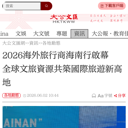
下載客戶端
ina
文娛
大文號
專題
資訊
大公報·教育
大公文匯網
資訊
各地動態
>>
>>
2026海外旅行商海南行啟幕
全球文旅資源共築國際旅遊新高
地
各地動態
2026.06.02
10:44
字號
分享