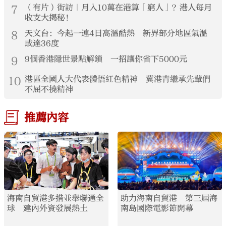
7
（有片）街訪｜月入10萬在港算「窮人」？港人每月
收支大揭秘！
8
天文台：今起一連4日高溫酷熱 新界部分地區氣溫
或達36度
9
9個香港隱世景點解鎖 一招讓你省下5000元
10
港區全國人大代表體悟紅色精神 冀港青繼承先輩們
不屈不撓精神
推薦內容
海南自貿港多措並舉聯通全
助力海南自貿港 第三屆海
球 建內外資發展熱土
南島國際電影節開幕