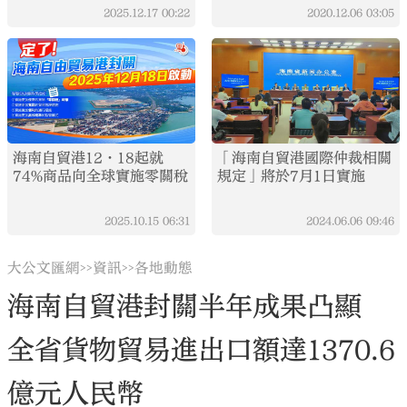
2025.12.17
00:22
2020.12.06
03:05
海南自貿港12·18起就
「海南自貿港國際仲裁相關
74%商品向全球實施零關稅
規定」將於7月1日實施
2025.10.15
06:31
2024.06.06
09:46
大公文匯網
資訊
各地動態
>>
>>
海南自貿港封關半年成果凸顯
全省貨物貿易進出口額達1370.6
億元人民幣