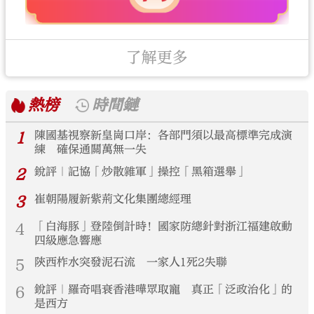
了解更多
熱榜
時間鏈
1
陳國基視察新皇崗口岸：各部門須以最高標準完成演
練 確保通關萬無一失
2
銳評｜記協「炒散雜軍」操控「黑箱選舉」
3
崔朝陽履新紫荊文化集團總經理
4
「白海豚」登陸倒計時！國家防總針對浙江福建啟動
四級應急響應
5
陝西柞水突發泥石流 一家人1死2失聯
6
銳評｜羅奇唱衰香港嘩眾取寵 真正「泛政治化」的
是西方