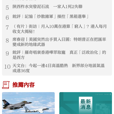
5
陝西柞水突發泥石流 一家人1死2失聯
6
銳評｜記協「炒散雜軍」操控「黑箱選舉」
7
（有片）街訪｜月入10萬在港算「窮人」？港人每月
收支大揭秘！
8
席春迎丨美國突然出手買入日圓：特朗普正在把匯率
變成新的地緣武器
9
銳評｜羅奇唱衰香港嘩眾取寵 真正「泛政治化」的
是西方
10
天文台：今起一連4日高溫酷熱 新界部分地區氣溫
或達36度
推薦內容