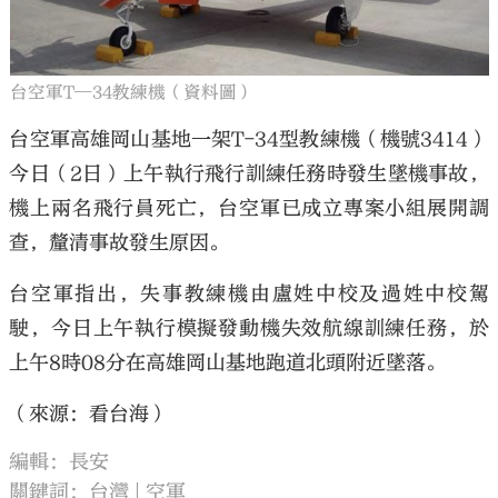
台空軍T─34教練機（資料圖）
台空軍高雄岡山基地一架T-34型教練機（機號3414）
大公文匯
今日（2日）上午執行飛行訓練任務時發生墜機事故，
機上兩名飛行員死亡，台空軍已成立專案小組展開調
查，釐清事故發生原因。
台空軍指出，失事教練機由盧姓中校及過姓中校駕
駛，今日上午執行模擬發動機失效航線訓練任務，於
上午8時08分在高雄岡山基地跑道北頭附近墜落。
（來源：看台海）
編輯：長安
關鍵詞：
台灣
空軍