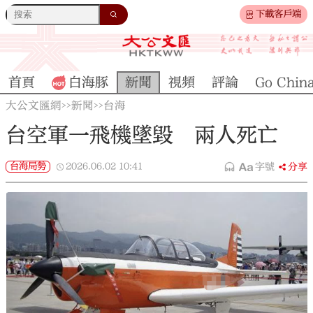
下載客戶端
首頁
白海豚
新聞
視頻
評論
Go Chin
大公文匯網
新聞
台海
>>
>>
台空軍一飛機墜毀 兩人死亡
台海局勢
2026.06.02
10:41
字號
分享