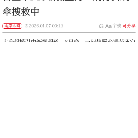
傘搜救中
兩岸即時
2026.01.07
00:12
字號
分享
大公報援引中新網報道，6日晚，一架隸屬台灣花蓮空
軍基地、編號6700的F-16AM單座戰機，在執行夜間
飛行訓練任務時，突然從雷達光幕上消失，隨後證實
失事。據台媒報道，機上飛行員在千鈞一髮之際啟動
彈射座椅跳傘逃生，目前台軍方已啟動緊急搜救機
制，全力展開海空搜尋。
台「空軍司令部」6日表示，失事飛機於晚間6點17分
進行例行性訓練任務，7點29分位花蓮縣豐濱鄉東面
10海里疑似跳傘。
另據台媒稱，此次失事的F-16AM（編號6700）是已