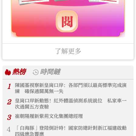
了解更多
熱榜
時間鏈
1
陳國基視察新皇崗口岸：各部門須以最高標準完成演
練 確保通關萬無一失
2
皇崗口岸新動態！紅外體溫偵測系統就位 私家車一
次過關五方查驗
3
崔朝陽履新紫荊文化集團總經理
4
「白海豚」登陸倒計時！國家防總針對浙江福建啟動
四級應急響應