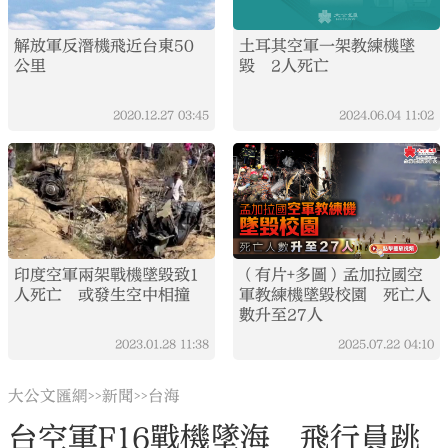
解放軍反潛機飛近台東50
土耳其空軍一架教練機墜
公里
毀 2人死亡
2020.12.27
03:45
2024.06.04
11:02
印度空軍兩架戰機墜毀致1
（有片+多圖）孟加拉國空
人死亡 或發生空中相撞
軍教練機墜毀校園 死亡人
數升至27人
2023.01.28
11:38
2025.07.22
04:10
大公文匯網
新聞
台海
>>
>>
台空軍F16戰機墜海 飛行員跳