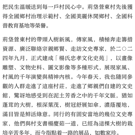
把民生溫暖送到每一戶村民心中。荊垡營東村先後獲
得全國鄉村治理示範村、全國美麗休閒鄉村、全國科
普教育基地等榮譽。
荊垡營東村的帶頭人樹新風，傳家風，積極奔走籌措
資源、廣泛聯絡宗親鄉賢、走訪文史專家，於二○二
四年九月，正式建成「楊氏忠孝文化史苑」，以畫像
雕塑、文物史料、圖文影像等多種形式，展現家風、
村風的千年演變與精神內核。今年春天，我也隨同參
觀的人群走進了這座村莊，走進了鄉親們自建的文史
館，驚訝地感受到在泥土芳香之中的千年文脈，猶如
蓬茸的大樹，根深葉茂，樹冠舒展如傘，濃蔭覆地，
滿目皆是鮮活綠意。同行的有固安當地的幾位文史專
家，他們與村支書楊慶茹一道，已經為這棵大樹的栽
培辛苦多年，而今指點着一路的展品，如數家珍。