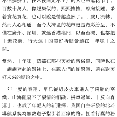
不怕擁擠了，往常夜間足不出戶的人也來逛花市了。
百數十萬人，像趕集似的，熙熙攘攘，摩肩接踵，爭
着賞花買花，也可以說是情趣盎然了。」歲月流轉，
然而人心相通，而今大灣區的花市更是奇彩紛呈，不
僅在廣州、深圳，就連香港澳門，以至台灣，也都把
「逛花街，行大運」的美好祈願縈繞在「年味」之
間。
當然，「年味」蘊藏在那些美妙的習俗裏，同時也在
一趟趟奔赴的歸途上，在親人們的團聚時，還在對美
好未來的期盼之中。
一年一度的春運，早已從綠皮火車進入了飛馳的高
鐵，山海阻隔不了親情的相融，拼車返鄉、「反向春
運」，也成了年輕人的新選擇，我國自主研發的北斗
導航系統為無數遊子指引着回家的路。扛着行囊的務