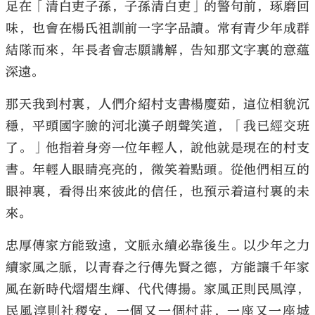
足在「清白吏子孫，子孫清白吏」的警句前，琢磨回
味，也會在楊氏祖訓前一字字品讀。常有青少年成群
結隊而來，年長者會志願講解，告知那文字裏的意蘊
深遠。
那天我到村裏，人們介紹村支書楊慶茹，這位相貌沉
穩，平頭國字臉的河北漢子朗聲笑道，「我已經交班
了。」他指着身旁一位年輕人，說他就是現在的村支
書。年輕人眼睛亮亮的，微笑着點頭。從他們相互的
眼神裏，看得出來彼此的信任，也預示着這村裏的未
來。
忠厚傳家方能致遠，文脈永續必靠後生。以少年之力
續家風之脈，以青春之行傳先賢之德，方能讓千年家
風在新時代熠熠生輝、代代傳揚。家風正則民風淳，
民風淳則社稷安，一個又一個村莊，一座又一座城