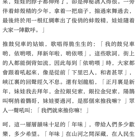
來，娃娃的脖子都伸疼了，卻是神秘誘人得很。一旁
伴着蚌殼精的少年，拿着一把扇子，搧過來舞過去，
最後終於用一根紅綢牽出了俊俏的蚌殼精，娃娃隨着
大家一陣歡呼。」
推鼓兒車的姑娘，歌唱得脆生生的：「我的鼓兒車
喲，依喲喂，拜新年啦，喲依喂」，這些歌詞，街上
的人都能倒背如流，因此每到「依喲喂」時，大家都
會跟着吼起來，像是從前「下里巴人，和者甚眾」，
峽江裏的回聲經久不息。還有划龍船，「正月裏是新
年，妹娃我去拜年，金拉銀兒索，銀拉金兒索，陽鵲
叫啊捎着鸚哥，妹娃要過河，是那個來推我嘛？」眾
人一聲吼叫：「我們就來推你嘛！」
呵，這一層層韻味十足的「年味」，帶給人們多少歡
樂，多少希望。「年味」在山河之間深藏，在人民生