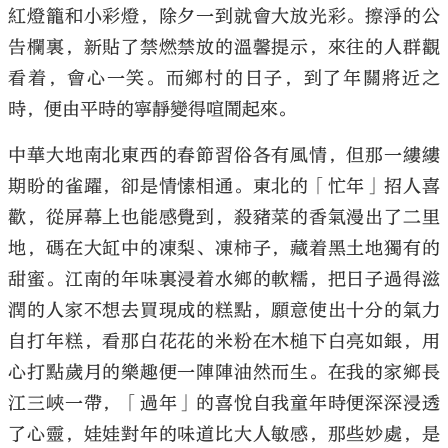
紅燈籠和小彩燈，除夕一到就會大放光彩。擦淨的公
告欄裏，新貼了禁燃禁放的溫馨提示，來往的人群觀
看着，會心一笑。而鄉村的日子，到了年關將近之
時，便由平時的寧靜變得喧鬧起來。
中華大地南北東西的春節習俗各有風情，但那一縷縷
期盼的雀躍，卻是情愫相通。東北的「忙年」招人喜
歡，從屏幕上也能感覺到，殺豬菜的香氣漫出了二里
地，碼在大缸中的凍梨、凍柿子，藏着黑土地獨有的
甜蜜。江南的年味裏浸着水鄉的軟糯，把日子過得滋
潤的人家不想去買現成的糕點，願意使出十分的氣力
自打年糕，看那白花花的米粉在木槌下白亮如銀，用
心打點歲月的樂趣便一陣陣油然而生。在我的家鄉長
江三峽一帶，「過年」的喜悅自我童年時便深深浸透
了心靈，娃娃對年的味道比大人敏感，那些妙處，是