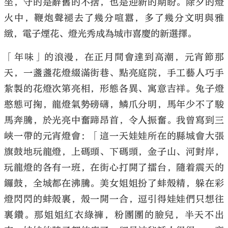
坐，守的是辭舊的不捨，也是迎新的期盼。除夕的燈
火中，鞭炮聲褪去了幾分喧囂，多了幾分文明與雅
緻，電子煙花、燈光秀成為城市喜慶的新選擇。
「年味」的浪漫，在正月間會達到高潮，元宵節那
天，一盞盞花燈綴滿街巷、點亮庭院，手工藝人巧手
紮製的花燈次第亮相，形態各異、寓意吉祥。兔子燈
憨態可掬，龍燈氣勢磅礴，鱗爪分明，馬年少不了駿
馬奔騰，於光亮中奮蹄昂首，令人振奮。我曾寫到三
峽一帶的元宵燈會：「這一天娃娃所在的縣城會大張
旗鼓地玩龍燈，上碼頭、下碼頭，金子山、河對岸，
玩龍燈的各有一班，在街心打開了擂台，隨着震天的
鑼鼓，全城都在沸騰。美女姐姐扮了蚌殼精，躲在彩
燈閃閃的蚌殼裏，殼一開一合，逗引得娃娃們只想往
裏鑽。那姐姐紅衣綠褲，粉團團的臉兒，半天不出