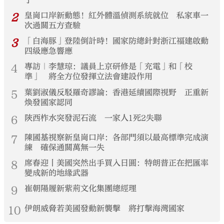
2
皇崗口岸新動態！紅外體溫偵測系統就位 私家車一
次過關五方查驗
3
「白海豚」登陸倒計時！國家防總針對浙江福建啟動
四級應急響應
4
專訪｜李慧琼：議員上京研修是「充電」和「校
準」 將全方位發揮立法會建設作用
5
葉劉淑儀反駁羅奇謬論：香港延續國際視野 正重新
煥發國家認同
6
陝西柞水突發泥石流 一家人1死2失聯
7
陳國基視察新皇崗口岸：各部門須以最高標準完成演
練 確保通關萬無一失
8
席春迎丨美國突然出手買入日圓：特朗普正在把匯率
變成新的地緣武器
9
崔朝陽履新紫荊文化集團總經理
10
伊朗威脅若美國發動新襲擊 將打擊海灣國家