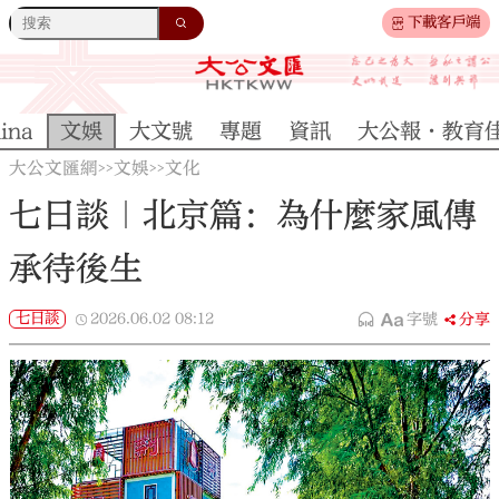
下載客戶端
ina
文娛
大文號
專題
資訊
大公報·教育
大公文匯網
文娛
文化
>>
>>
七日談｜北京篇：為什麼家風傳
承待後生
七日談
2026.06.02
08:12
字號
分享