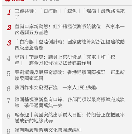
1
三颱共舞！「白海豚」「鯨魚」「燦鴻」最新路徑來
了
2
皇崗口岸新動態！紅外體溫偵測系統就位 私家車一
次過關五方查驗
3
「白海豚」登陸倒計時！國家防總針對浙江福建啟動
四級應急響應
4
專訪｜李慧琼：議員上京研修是「充電」和「校
準」 將全方位發揮立法會建設作用
5
葉劉淑儀反駁羅奇謬論：香港延續國際視野 正重新
煥發國家認同
6
陝西柞水突發泥石流 一家人1死2失聯
7
陳國基視察新皇崗口岸：各部門須以最高標準完成演
練 確保通關萬無一失
8
席春迎丨美國突然出手買入日圓：特朗普正在把匯率
變成新的地緣武器
9
崔朝陽履新紫荊文化集團總經理