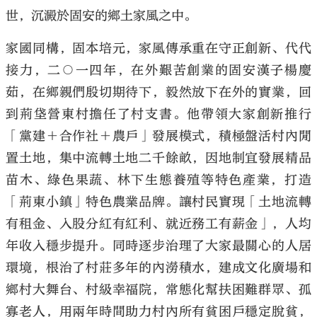
世，沉澱於固安的鄉土家風之中。
家國同構，固本培元，家風傳承重在守正創新、代代
接力，二○一四年，在外艱苦創業的固安漢子楊慶
茹，在鄉親們殷切期待下，毅然放下在外的實業，回
到荊垡營東村擔任了村支書。他帶領大家創新推行
「黨建＋合作社＋農戶」發展模式，積極盤活村內閒
置土地，集中流轉土地二千餘畝，因地制宜發展精品
苗木、綠色果蔬、林下生態養殖等特色產業，打造
「荊東小鎮」特色農業品牌。讓村民實現「土地流轉
有租金、入股分紅有紅利、就近務工有薪金」，人均
年收入穩步提升。同時逐步治理了大家最關心的人居
環境，根治了村莊多年的內澇積水，建成文化廣場和
鄉村大舞台、村級幸福院，常態化幫扶困難群眾、孤
寡老人，用兩年時間助力村內所有貧困戶穩定脫貧，