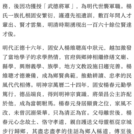
務，後因功獲授「武德將軍」，為明代世襲軍職。楊
氏一族扎根固安繁衍，謹遵先祖遺訓，數百年間人才
輩出、賢才雲集，明清時期湧現出一百六十餘位賢達
才俊。
明代正德十六年，固安人楊維聰高中狀元，越加激發
了當地學子的求學熱情，官府與鄉紳相繼修繕文廟、
縣學，興辦義學、族學，地方文教設施日趨完善。楊
維聰才德兼備，成為鄉賢典範，推動耕讀、忠孝的民
風代代相傳。明神宗萬曆二十四年，固安楊春元勤學
篤行，德品端良，得到明神宗賞識，將榮昌公主許配
於他，成為當朝駙馬。楊春元身居顯貴之位，家風不
改，未曾沉溺榮華，只為清正為官。父母離世後，楊
春元心念故土、恪守孝道，親自護送父母靈柩從京城
步行歸鄉，其盡忠盡孝的佳話為鄉人稱道，傳至後