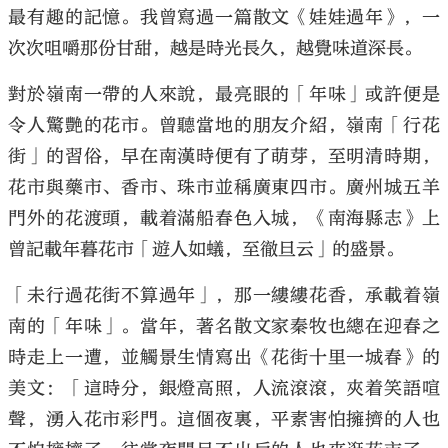
最有趣的記憶。我曾寫過一篇散文《娃娃過年》，一
次次咀嚼那份甘甜，越是時光長久，越覺味道深長。
對於嶺南一帶的人來說，最亮眼的「年味」或許便是
令人驚艷的花市。曾聽當地的朋友介紹，嶺南「行花
街」的習俗，早在南漢時便有了萌芽，至明清時期，
花市與藥市、香市、珠市並稱廣東四市。廣州城五羊
門外的花渡頭，載着滿船春色入城，《南海縣志》上
曾記載年暮花市「遊人如蟻，至徹旦云」的盛景。
「未行過花街不算過年」，那一縷縷花香，承載着嶺
南的「年味」。當年，著名散文家秦牧也總在迎春之
時走上一遭，並觸景生情寫出《花街十里一城春》的
美文：「這時分，銀燈高照，人流滾滾，夾着笑語喧
聲，湧入花市彩門。這個夜裏，平素害怕擁擠的人也