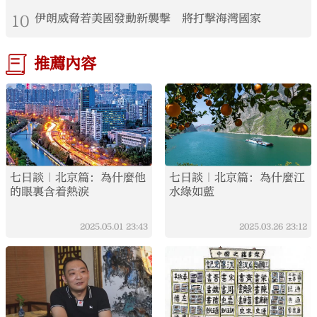
10
伊朗威脅若美國發動新襲擊 將打擊海灣國家
推薦內容
七日談｜北京篇：為什麼他
七日談｜北京篇：為什麼江
的眼裏含着熱淚
水綠如藍
2025.05.01
23:43
2025.03.26
23:12