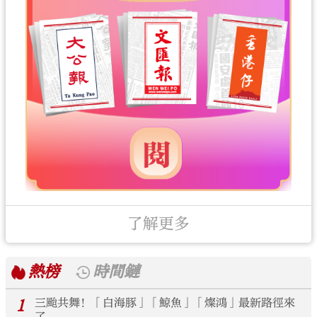
了解更多
熱榜
時間鏈
1
三颱共舞！「白海豚」「鯨魚」「燦鴻」最新路徑來
了