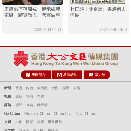
周恩來侄孫周戎：傳承總理
七日談｜北京篇：書評何去
家風 踏實做人 老實做事
何從
2021.06.14
09:41
2025.09.19
01:14
集團簡介
品牌活動
報史館
新聞
香港
內地
大灣區
台海
國際
財經
視頻
熱點
直播
精選
評論
社評
來論
港評論
Go China
Discover China
China Live
Real China
文娛
文化
體育
娛樂
港飲港色
大文號
政務號
個人號
機構號