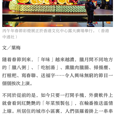
丙午年春節彩燈展正於香港文化中心露天廣場舉行。（香港
中通社）
文／葉梅
隨着春節到來，「年味」越來越濃，臘月間不同地方
的「臘八粥」、「吃刨湯」、熏臘肉臘腸、掃揚塵、
打糍粑、寫春聯、送福字……令人興味無窮的節目一
個個挨次上演。
不同於從前的是，如今只要一打開手機，外賣軟件上
就會看到紅艷艷的「年菜預製包」，在輪番推送溫情
上線。所居住的城市小區裏，人們張羅着掛上一串串