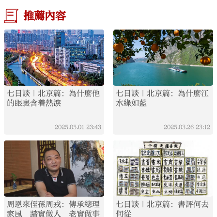
推薦內容
七日談｜北京篇：為什麼他
七日談｜北京篇：為什麼江
的眼裏含着熱淚
水綠如藍
2025.05.01
23:43
2025.03.26
23:12
周恩來侄孫周戎：傳承總理
七日談｜北京篇：書評何去
家風 踏實做人 老實做事
何從