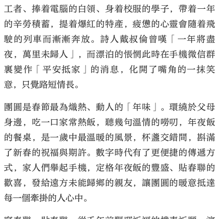
工者、捧着電腦的白領、身着校服的學子，帶着一年
的辛勞積蓄，提着爆紅的特產，疲憊的心靈會隨着飛
駛的列車而漸漸奔放。詩人戴叔倫曾嘆「一年將盡
夜，萬里未歸人」，而漂泊的悵惘此時在手機微信群
裏變作「平安抵家」的消息，化開了嘴角的一抹笑
意，只覺路短情長。
團圓是春節最為熾熱、動人的「年味」。環繞於父母
身邊，吃一口家常熱飯，聽幾句溫情的嘮叨，年夜飯
的餐桌，是一歲中最溫暖的風景，杯盞交錯間，斟滿
了新春的祝福與期許。數字時代有了更便捷的傳遞方
式，家人們舉起手機，定格年夜飯的豐盛、貼春聯的
歡喜，發給遠方未能歸鄉的親友，讓團圓的暖意抵達
每一個牽掛的人心中。