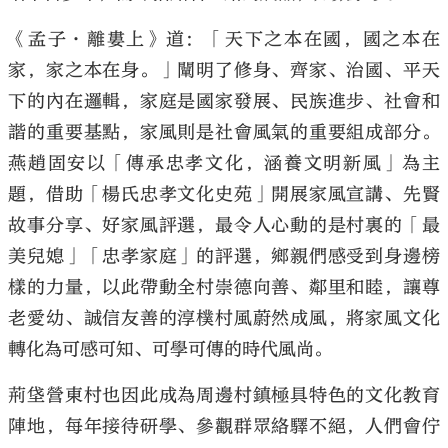
《孟子·離婁上》道：「天下之本在國，國之本在
家，家之本在身。」闡明了修身、齊家、治國、平天
下的內在邏輯，家庭是國家發展、民族進步、社會和
諧的重要基點，家風則是社會風氣的重要組成部分。
燕趙固安以「傳承忠孝文化，涵養文明新風」為主
題，借助「楊氏忠孝文化史苑」開展家風宣講、先賢
故事分享、好家風評選，最令人心動的是村裏的「最
美兒媳」「忠孝家庭」的評選，鄉親們感受到身邊榜
樣的力量，以此帶動全村崇德向善、鄰里和睦，讓尊
老愛幼、誠信友善的淳樸村風蔚然成風，將家風文化
轉化為可感可知、可學可傳的時代風尚。
荊垡營東村也因此成為周邊村鎮極具特色的文化教育
陣地，每年接待研學、參觀群眾絡驛不絕，人們會佇