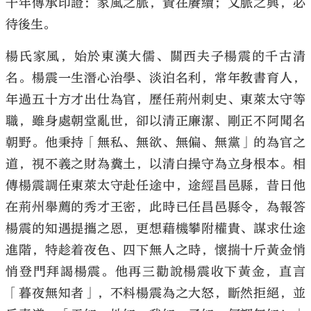
千年傳承印證：家風之脈，貴在賡續；文脈之興，必
待後生。
楊氏家風，始於東漢大儒、關西夫子楊震的千古清
名。楊震一生潛心治學、淡泊名利，常年教書育人，
年過五十方才出仕為官，歷任荊州刺史、東萊太守等
職，雖身處朝堂亂世，卻以清正廉潔、剛正不阿聞名
朝野。他秉持「無私、無欲、無偏、無黨」的為官之
道，視不義之財為糞土，以清白操守為立身根本。相
傳楊震調任東萊太守赴任途中，途經昌邑縣，昔日他
在荊州舉薦的秀才王密，此時已任昌邑縣令，為報答
楊震的知遇提攜之恩，更想藉機攀附權貴、謀求仕途
進階，特趁着夜色、四下無人之時，懷揣十斤黃金悄
悄登門拜謁楊震。他再三勸說楊震收下黃金，直言
「暮夜無知者」，不料楊震為之大怒，斷然拒絕，並