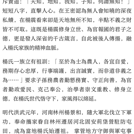
斥責道：「天知，地知，我知，子知。何謂無知！」
短短八字，直擊人心。在王密認為無人會知曉的深夜
私饋，在楊震看來卻是天地無所不知，半點不義之財
皆不可取。這既是楊震修身立世、為官報國的君子之
德，更是發人深省的千古箴言，自此被後人傳揚，融
入楊氏家族的精神血脈。
楊氏一族立有祖訓：「至於為士為農人，各宜自愛，
務期存心忠厚，行事端謹，出言誠實，而非道非義之
為……」要求子孫務農者勤懇務實、守正向善，為官
者勤政愛民、克己奉公，治學者崇文重教、修身立
德，在楊氏世代恪守下，家風得以綿延。
明代洪武元年，河南林州楊景和，隨大軍北伐立下軍
功，奉命攜家眷自林州遷居河北固安荊垡營駐防屯
田，成為當地楊氏始遷祖。 掌管地方守御與軍屯事