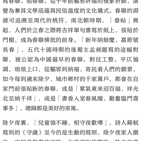
寫春聯、貼春聯。從千年前驅邪祈福的樸素祈願，演
變為兼具文學底蘊與民俗溫度的文化儀式。春聯的淵
源可追溯至周代的桃符，南北朝時期，「春帖」興
起，人們於立春之際將吉祥單句書寫於紙上，張貼於
門楣，成為春聯橫批的前身。「新年納餘慶，嘉節號
長春」，五代十國時期的後蜀主孟昶題寫的這幅對
聯，被公認為中國最早的春聯。對仗工整、平仄協
調，琅琅上口，從驅邪到納福，寄託着人們的願景，
如今每到歲末除夕，城市鄉村的千家萬戶，都會在自
家門前張貼新的春聯，或是「紫氣東來迎百福，祥光
北至納千祥」，或是「書香入室春風暖，勤奮臨門喜
事多」，總歸都是美好的寄寓。
除夕夜裏，「兒童強不睡，相守夜歡嘩」，詩人蘇軾
寫到的《守歲》至今仍是生動的寫照，除夕夜家人圍