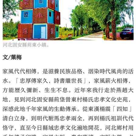
大公文匯
河北固安縣荊東小鎮。
文/葉梅
家風代代相傳，是滋養民族品格、洇染時代風尚的活
水。「忠厚傳家久，詩書繼世長」，家風薪火相傳，
方能歷久彌新、生生不息。近年來我行走於燕趙大
地，見到河北固安縣荊垡營東村楊氏忠孝文化史苑，
深感此地千年家風的生動傳承。從東漢楊震「四知」
清白立身，到明代駙馬忠孝兩全，再到楊氏祖訓代代
恪守，直至今日縣域忠孝文化遍地開花，河北鄉村用