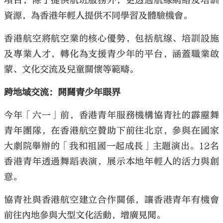
項目，除了提供航班服務外，更透過航線網絡及培訓
資源，為香港年輕人提供不同學習及體驗機會。
香港航空將航空業的核心優勢，包括航線、培訓設施
及專業人才，轉化為支援青少年的平台，涵蓋職業啟
大公文匯
蒙、文化交流及兒童關懷等範疇。
跨地域交流：開闊青少年眼界
今年「六一」前，香港青年服務機構協青社的霹靂舞
青年團隊，在香港航空贊助下前往北京，參與在國家
大劇院舉辦的「我和祖國一起成長」主題演出。12名
香港青年透過舞蹈表演，展示本地年輕人的活力與創
意。
協青社與香港航空建立合作關係，讓香港青年有機會
前往內地參與大型文化活動，增廣見聞。