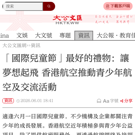
下載客戶端
ina
文娛
大文號
專題
資訊
大公報·教育
大公文匯網
資訊
>>
「國際兒童節」最好的禮物：讓
夢想起飛 香港航空推動青少年航
空及交流活動
資訊
2026.06.01
18:41
字號
分享
適逢六月一日國際兒童節，不少機構及企業都關注青
少年的成長發展。香港航空近年積極參與青少年公益