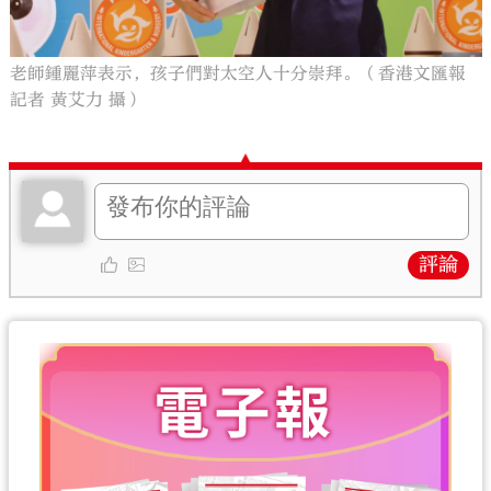
老師鍾麗萍表示，孩子們對太空人十分崇拜。（香港文匯報
記者 黃艾力 攝）
評論