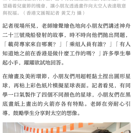
望藉着兒童節的機會，讓小朋友透過畫作向太空人表達敬意
與祝福。（香港文匯報記者 黃艾力 攝）
記者現場所見，老師繪聲繪色地向小朋友們講述神舟
二十三號飛船發射的故事，時不時向他們拋出問題，
「載荷專家來自哪裏？」「乘組人員有誰？」「有人
知道她之前在香港是做什麼工作的嗎？」許多學生舉
起小手，躍躍欲試地回答。
在繪畫及美術環節，小朋友們用超輕黏土捏出圓形星
球，再粘上彩色紙片模擬星球表面。記者看見，有同
學一口氣製作了四個不同顏色的星球，小朋友們在黑
底畫紙上畫出的火箭亦各有特點。老師在旁耐心引
導，鼓勵學生分享對太空的想像。