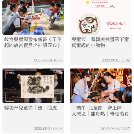
故宮兒童節發布新書《了不
兒童節 看韓美林畫筆下童
起的故宮寶貝之神韻匠心》
真童趣的小動物
2023.06.01
10:26
2023.06.01
11:02
韓美林兒童節「送」萌虎
「端午+兒童節」齊上陣
大灣區「龍舟熱」帶旺消費
2022.05.31
06:23
2025.06.02
12:37