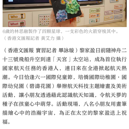
6歲的林思融製作了四顆星球，一支彩色的火箭穿梭其中。
（香港文匯報記者 黃艾力 攝）
（香港文匯報 實習記者 畢詠璇）黎家盈日前隨神舟二
十三號飛船升空到達「天宮」太空站，成為首位執行
國家航天任務的香港人，連日來在全港掀起航天熱
潮。今日恰逢六一國際兒童節，培僑國際幼稚園•國
際幼兒園（碧濤花園）舉辦航天科技主題繪畫及美術
活動，讓小朋友透過藉此認識航天知識，令航天夢的
種子在孩童心中萌芽。活動現場，八名小朋友用畫筆
描繪心中的浩瀚宇宙，為正在太空的黎家盈送上祝
福。