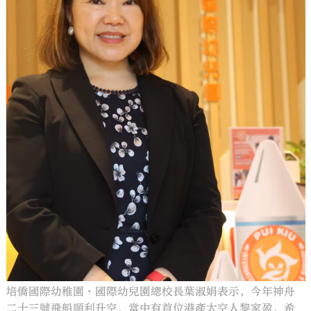
培僑國際幼稚園•國際幼兒園總校長葉淑娟表示，今年神舟
二十三號飛船順利升空，當中有首位港產太空人黎家盈，希