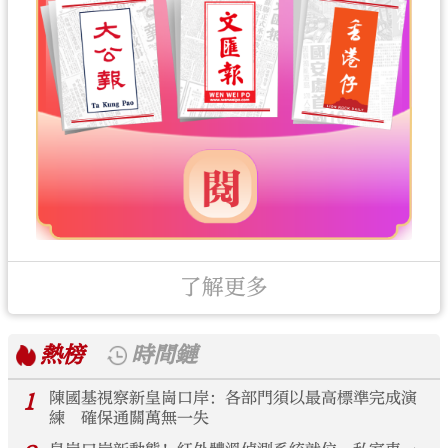
了解更多
熱榜
時間鏈
1
陳國基視察新皇崗口岸：各部門須以最高標準完成演
練 確保通關萬無一失