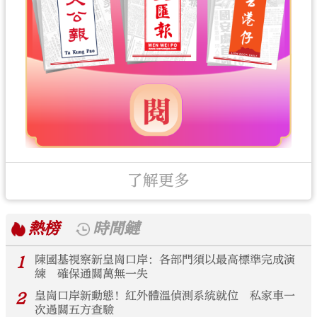
了解更多
熱榜
時間鏈
1
陳國基視察新皇崗口岸：各部門須以最高標準完成演
練 確保通關萬無一失
2
皇崗口岸新動態！紅外體溫偵測系統就位 私家車一
次過關五方查驗