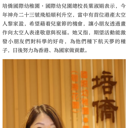
培僑國際幼稚園•國際幼兒園總校長葉淑娟表示，今
年神舟二十三號飛船順利升空，當中有首位港產太空
人黎家盈，希望藉着兒童節的機會，讓小朋友透過畫
作向太空人表達敬意與祝福。她又指，期望活動能激
發小朋友們對科學的好奇，為他們種下航天夢的種
子，日後努力為香港、為國家做貢獻。