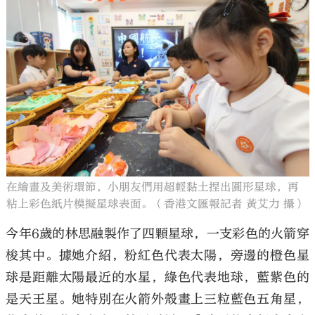
在繪畫及美術環節，小朋友們用超輕黏土捏出圓形星球，再
粘上彩色紙片模擬星球表面。（香港文匯報記者 黃艾力 攝）
今年6歲的林思融製作了四顆星球，一支彩色的火箭穿
梭其中。據她介紹，粉紅色代表太陽，旁邊的橙色星
球是距離太陽最近的水星，綠色代表地球，藍紫色的
是天王星。她特別在火箭外殼畫上三粒藍色五角星，