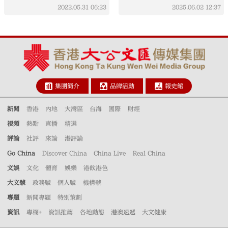
2022.05.31
06:23
2025.06.02
12:37
集團簡介
品牌活動
報史館
新聞
香港
內地
大灣區
台海
國際
財經
視頻
熱點
直播
精選
評論
社評
來論
港評論
Go China
Discover China
China Live
Real China
文娛
文化
體育
娛樂
港飲港色
大文號
政務號
個人號
機構號
專題
新聞專題
特別策劃
資訊
專欄+
資訊推薦
各地動態
港澳速遞
大文健康