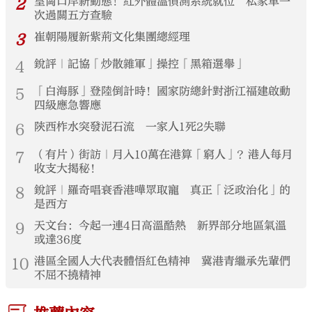
2
皇崗口岸新動態！紅外體溫偵測系統就位 私家車一
次過關五方查驗
3
崔朝陽履新紫荊文化集團總經理
4
銳評｜記協「炒散雜軍」操控「黑箱選舉」
5
「白海豚」登陸倒計時！國家防總針對浙江福建啟動
四級應急響應
6
陝西柞水突發泥石流 一家人1死2失聯
7
（有片）街訪｜月入10萬在港算「窮人」？港人每月
收支大揭秘！
8
銳評｜羅奇唱衰香港嘩眾取寵 真正「泛政治化」的
是西方
9
天文台：今起一連4日高溫酷熱 新界部分地區氣溫
或達36度
10
港區全國人大代表體悟紅色精神 冀港青繼承先輩們
不屈不撓精神