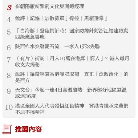
3
崔朝陽履新紫荊文化集團總經理
4
銳評｜記協「炒散雜軍」操控「黑箱選舉」
5
「白海豚」登陸倒計時！國家防總針對浙江福建啟動
四級應急響應
6
陝西柞水突發泥石流 一家人1死2失聯
7
（有片）街訪｜月入10萬在港算「窮人」？港人每月
收支大揭秘！
8
銳評｜羅奇唱衰香港嘩眾取寵 真正「泛政治化」的
是西方
9
天文台：今起一連4日高溫酷熱 新界部分地區氣溫
或達36度
10
港區全國人大代表體悟紅色精神 冀港青繼承先輩們
不屈不撓精神
推薦內容