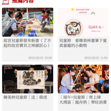
推薦內容
故宮兒童節發布新書《了不
兒童節 看韓美林畫筆下童
起的故宮寶貝之神韻匠心》
真童趣的小動物
2023.06.01
10:26
2023.06.01
11:02
韓美林兒童節「送」萌虎
「端午+兒童節」齊上陣
大灣區「龍舟熱」帶旺消費