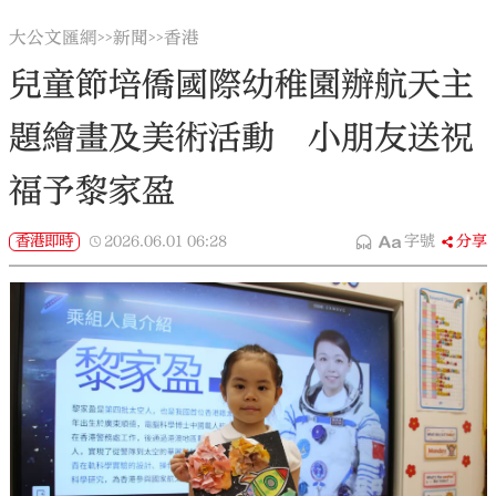
大公文匯網
新聞
香港
>>
>>
兒童節培僑國際幼稚園辦航天主
題繪畫及美術活動 小朋友送祝
福予黎家盈
香港即時
2026.06.01
06:28
字號
分享