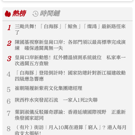
熱榜
時間鏈
1
三颱共舞！「白海豚」「鯨魚」「燦鴻」最新路徑來
了
2
陳國基視察新皇崗口岸：各部門須以最高標準完成演
練 確保通關萬無一失
3
皇崗口岸新動態！紅外體溫偵測系統就位 私家車一
次過關五方查驗
4
「白海豚」登陸倒計時！國家防總針對浙江福建啟動
四級應急響應
5
崔朝陽履新紫荊文化集團總經理
6
陝西柞水突發泥石流 一家人1死2失聯
7
葉劉淑儀反駁羅奇謬論：香港延續國際視野 正重新
煥發國家認同
8
（有片）街訪｜月入10萬在港算「窮人」？港人每月
收支大揭秘！