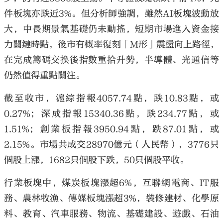
件板塊亦跌近3%。但分析師強調，雖然AI板塊波動放
大，中長期景氣基礎仍未動搖，短期市場進入資金接
力關鍵時點，後市有概率復刻「M形」震盪向上路徑，
在完成籌碼交換後指數重拾升勢，半導體、光通信等
仍然值得重點關注。
截至收市，滬綜指報4057.74點，跌10.83點，或
0.27%；深成指報15340.36點，跌234.77點，或
1.51%；創業板指報3950.94點，跌87.01點，或
2.15%。市場共成交28970億元（人民幣），3776只
個股上漲，1682只個股下跌，50只個股平收。
行業板塊中，煤炭板塊漲超6%，互聯網電商、IT服
務、農林牧漁、傳媒板塊漲超3%，裝修建材、化學原
料、教育、汽車服務、物流、基礎建設、遊戲、石油