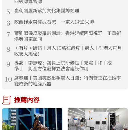
四級應急響應
5
崔朝陽履新紫荊文化集團總經理
6
陝西柞水突發泥石流 一家人1死2失聯
7
葉劉淑儀反駁羅奇謬論：香港延續國際視野 正重新
煥發國家認同
8
（有片）街訪｜月入10萬在港算「窮人」？港人每月
收支大揭秘！
9
專訪｜李慧琼：議員上京研修是「充電」和「校
準」 將全方位發揮立法會建設作用
10
席春迎丨美國突然出手買入日圓：特朗普正在把匯率
變成新的地緣武器
推薦內容