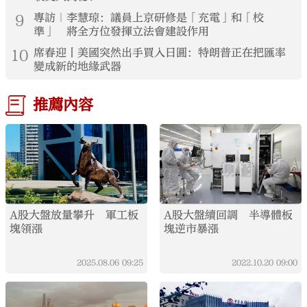
9
專訪｜李慧琼：議員上京研修是「充電」和「校
準」 將全方位發揮立法會建設作用
10
席春迎丨美國突然出手買入日圓：特朗普正在把匯率
變成新的地緣武器
推薦內容
A股大盤放量攀升 軍工板
A股大盤續回調 半導體板
塊領漲
塊逆市暴漲
2025.08.06
09:25
2022.10.20
09:00