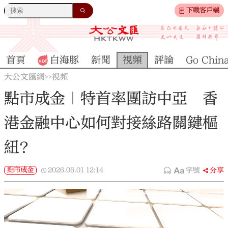
下載客戶端
首頁
白海豚
新聞
視頻
評論
Go Chin
大公文匯網
視頻
>>
點市成金｜特首率團訪中亞 香
港金融中心如何對接絲路關鍵樞
紐？
點市成金
2026.06.01
12:14
字號
分享