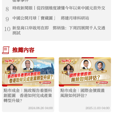
槍擊事件
8
時政新聞眼丨從四個維度讀懂今年以來中國元首外交
9
中國公開月球「寶藏圖」 將建月球科研站
10
新皇崗口岸啟用在即 鄧炳強：下周四展開千人交通
測試
推薦內容
點市成金｜施政報告着墨科
點市成金｜國際金價震盪
創藍圖 香港如何完成產業
風險如何評估？
轉型升級？
2024.08.26
04:00
2025.11.03
04:00