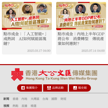
點市成金｜「人工智能+」
點市成金｜內地上半年GDP
成熱詞 AI如何賦能區塊
將公布 消費轉型 傳統產
鏈？
業如何應對？
2025.03.17
04:00
2025.07.14
04:00
集團簡介
品牌活動
報史館
新聞
香港
內地
大灣區
台海
國際
財經
視頻
熱點
直播
精選