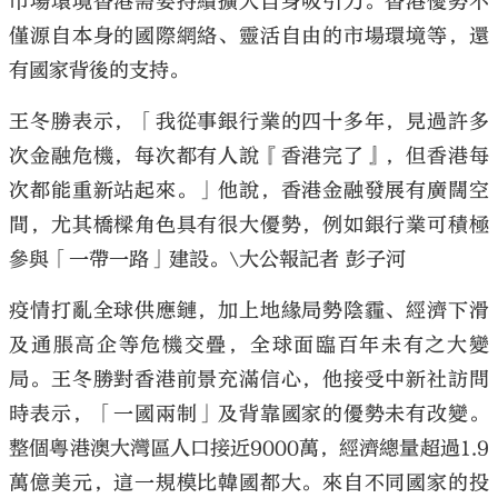
市場環境香港需要持續擴大自身吸引力。香港優勢不
僅源自本身的國際網絡、靈活自由的市場環境等，還
有國家背後的支持。
王冬勝表示，「我從事銀行業的四十多年，見過許多
次金融危機，每次都有人說『香港完了』，但香港每
次都能重新站起來。」他說，香港金融發展有廣闊空
間，尤其橋樑角色具有很大優勢，例如銀行業可積極
參與「一帶一路」建設。\大公報記者 彭子河
疫情打亂全球供應鏈，加上地緣局勢陰霾、經濟下滑
及通脹高企等危機交疊，全球面臨百年未有之大變
局。王冬勝對香港前景充滿信心，他接受中新社訪問
時表示，「一國兩制」及背靠國家的優勢未有改變。
整個粵港澳大灣區人口接近9000萬，經濟總量超過1.9
萬億美元，這一規模比韓國都大。來自不同國家的投