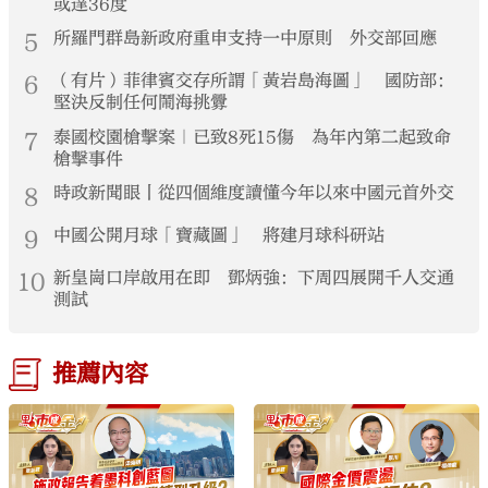
或達36度
5
所羅門群島新政府重申支持一中原則 外交部回應
6
（有片）菲律賓交存所謂「黃岩島海圖」 國防部：
堅決反制任何鬧海挑釁
7
泰國校園槍擊案｜已致8死15傷 為年內第二起致命
槍擊事件
8
時政新聞眼丨從四個維度讀懂今年以來中國元首外交
9
中國公開月球「寶藏圖」 將建月球科研站
10
新皇崗口岸啟用在即 鄧炳強：下周四展開千人交通
測試
推薦內容