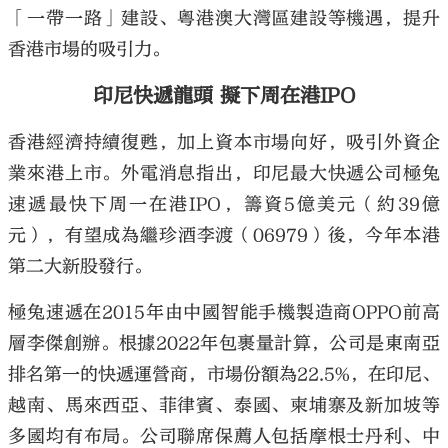
「一帶一路」建設、粵港澳大灣區建設等機遇，提升
香港市場的吸引力。
印尼快遞龍頭 擬下周在港IPO
香港經濟持續復甦，加上資本市場向好，吸引外資企
業來港上市。外電消息指出，印尼最大快遞公司極兔
速遞最快下周一在港IPO，籌資5億美元（約39億
元），有望成為繼珍酒李渡（06979）後，今年本港
第二大新股發行。
極兔速遞在2015年由中國智能手機製造商OPPO前高
層李傑創辦。根據2022年包裹量計算，公司是東南亞
排名第一的快遞運營商，市場份額為22.5%，在印尼、
越南、馬來西亞、菲律賓、泰國、柬埔寨及新加坡等
多國均有布局。公司聯席保薦人包括摩根士丹利、中