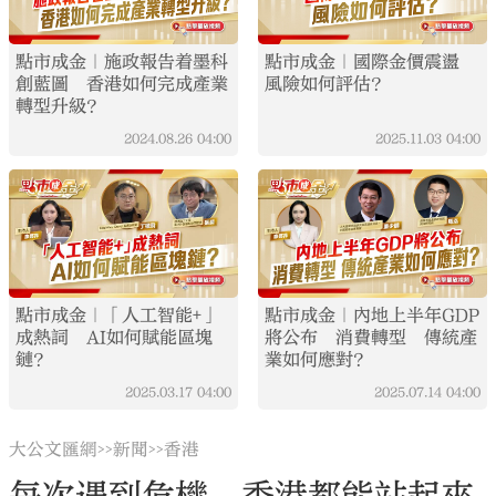
點市成金｜施政報告着墨科
點市成金｜國際金價震盪
創藍圖 香港如何完成產業
風險如何評估？
轉型升級？
2024.08.26
04:00
2025.11.03
04:00
點市成金｜「人工智能+」
點市成金｜內地上半年GDP
成熱詞 AI如何賦能區塊
將公布 消費轉型 傳統產
鏈？
業如何應對？
2025.03.17
04:00
2025.07.14
04:00
大公文匯網
新聞
香港
>>
>>