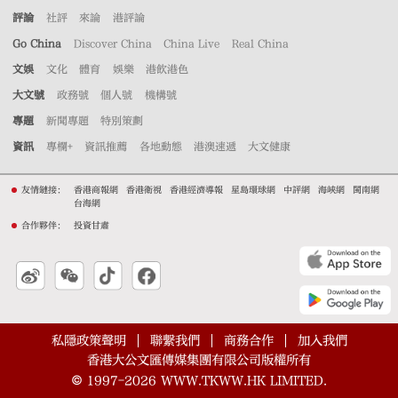
評論
社評
來論
港評論
Go China
Discover China
China Live
Real China
文娛
文化
體育
娛樂
港飲港色
大文號
政務號
個人號
機構號
專題
新聞專題
特別策劃
資訊
專欄+
資訊推薦
各地動態
港澳速遞
大文健康
友情鏈接：
香港商報網
香港衛視
香港經濟導報
星島環球網
中評網
海峽網
閩南網
台海網
合作夥伴：
投資甘肅
私隱政策聲明
聯繫我們
商務合作
加入我們
香港大公文匯傳媒集團有限公司版權所有
©
1997-2026
WWW.TKWW.HK LIMITED.