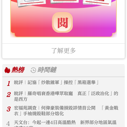
了解更多
熱榜
時間鏈
1
銳評｜記協「炒散雜軍」操控「黑箱選舉」
2
銳評｜羅奇唱衰香港嘩眾取寵 真正「泛政治化」的
是西方
3
宏福苑調查｜何偉豪裝備損毀詳情首公開 「黃金戰
衣」手袖燒毀鞋部分熔化
4
天文台：今起一連4日高溫酷熱 新界部分地區氣溫