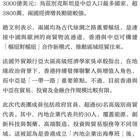
3000億美元；烏茲別克斯坦是中亞人口最多國家，超
3800萬，兩國經濟增長動能較強。
趙文利表示，兩國均為古代絲綢之路重要樞紐，是連
接中國與歐洲的商貿物流通道，香港與中亞可構建
「樞紐對樞紐」合作新模式，推動區域經貿往來。
法國外貿銀行亞太區高級經濟學家吳卓殷指出，在地
緣政治背景下，香港持續發揮聯繫人與增值人角色，
而中亞是「一帶一路」重要節點。不過，目前香港與
中亞在貿易、投資及金融合作規模比較有限。
此次代表團成員包括政府官員、超過60名高級別商貿
代表。其中，內地企業代表共約30人，覆蓋能源、創
新科技與製藥、高端製造、投資與貿易服務等不同領
域。這被認為是香港成立「內地企業出海專班」後，