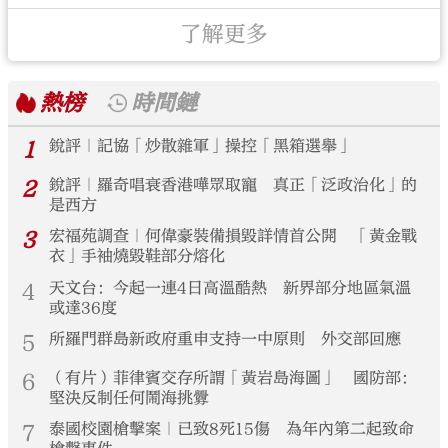
了解更多
熱榜
時間鏈
1
銳評｜記協「炒散雜軍」操控「黑箱選舉」
2
銳評｜羅奇唱衰香港嘩眾取寵 真正「泛政治化」的
是西方
3
宏福苑調查｜何偉豪裝備損毀詳情首公開 「黃金戰
衣」手袖燒毀鞋部分熔化
4
天文台：今起一連4日高溫酷熱 新界部分地區氣溫
或達36度
5
所羅門群島新政府重申支持一中原則 外交部回應
6
（有片）菲律賓交存所謂「黃岩島海圖」 國防部：
堅決反制任何鬧海挑釁
7
泰國校園槍擊案｜已致8死15傷 為年內第二起致命