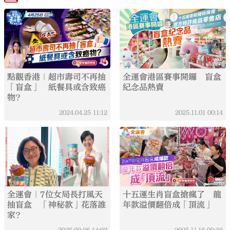
點觀香港｜超市壽司不再抽
全運會港區賽事開鑼 盲盒
「盲盒」 紙餐具或含致癌
紀念品熱賣
物？
2024.04.25
11:12
2025.11.01
00:14
全運會｜7位女局長打風天
十五運生肖盲盒搶瘋了 龍
抽盲盒 「神秘款」花落誰
年款溢價翻倍成「頂流」
家？
2025.09.08
14:02
2025.11.16
09:33