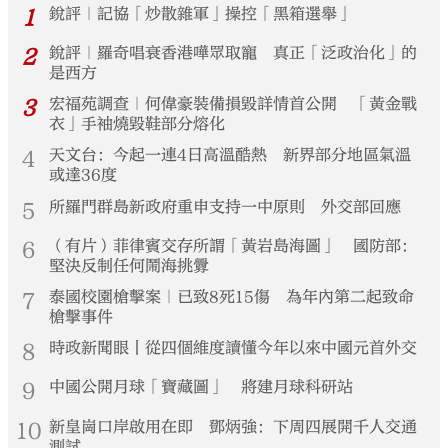
1
銳評｜記協「炒散雜軍」操控「黑箱選舉」
2
銳評｜羅奇唱衰香港嘩眾取寵 真正「泛政治化」的
是西方
3
宏福苑調查｜何偉豪裝備損毀詳情首公開 「黃金戰
衣」手袖燒毀鞋部分熔化
4
天文台：今起一連4日高溫酷熱 新界部分地區氣溫
或達36度
5
所羅門群島新政府重申支持一中原則 外交部回應
6
（有片）菲律賓交存所謂「黃岩島海圖」 國防部：
堅決反制任何鬧海挑釁
7
泰國校園槍擊案｜已致8死15傷 為年內第二起致命
槍擊事件
8
時政新聞眼丨從四個維度讀懂今年以來中國元首外交
9
中國公開月球「寶藏圖」 將建月球科研站
10
新皇崗口岸啟用在即 鄧炳強：下周四展開千人交通
測試