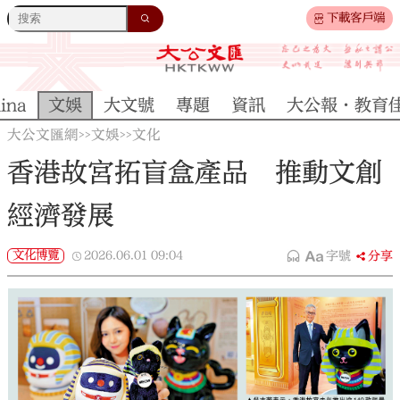
下載客戶端
ina
文娛
大文號
專題
資訊
大公報·教育
大公文匯網
文娛
文化
>>
>>
香港故宮拓盲盒產品 推動文創
經濟發展
文化博覽
2026.06.01
09:04
字號
分享