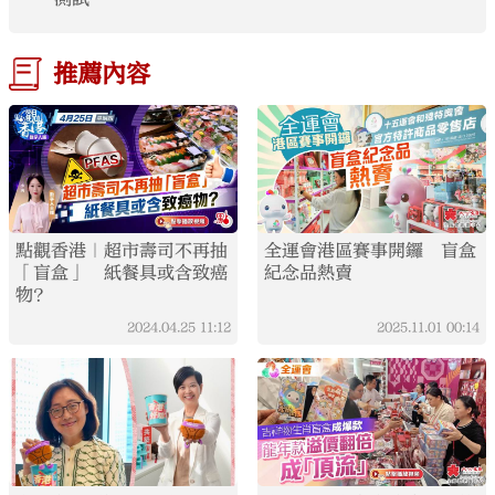
推薦內容
點觀香港｜超市壽司不再抽
全運會港區賽事開鑼 盲盒
「盲盒」 紙餐具或含致癌
紀念品熱賣
物？
2024.04.25
11:12
2025.11.01
00:14