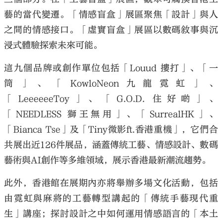
藝的當代變遷。「情感盲盒」展區聚焦「設計」與人
之間的情感接口。「虛實盲盒」展區以數碼敘事與沉
浸式體驗探索未來可能。
這九個品牌或創作單位包括「Louud 摟打」、「一
筒」、「KowloNeon九龍霓虹」、
「LeeeeeeToy」、「G.O.D. 住好啲」、
「NEEDLESS 獅王無用」、「SurrealHK」、
「Bianca Tse」及「Tiny微影ft.香港重機」，它們合
共展出近126件展品，涵蓋傳統工藝、情感設計、數碼
藝術與AI創作等多維領域，展示香港最新潮流趨勢。
此外，香港館在展期內亦將舉辦多場文化活動，包括
由霓虹與麻將的工藝轉型講起的「傳統手藝現代重
生」講座；探討設計之中如何運用情感語言的「本土