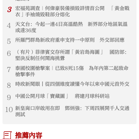
3
宏福苑調查｜何偉豪裝備損毀詳情首公開 「黃金戰
衣」手袖燒毀鞋部分熔化
4
天文台：今起一連4日高溫酷熱 新界部分地區氣溫
或達36度
5
所羅門群島新政府重申支持一中原則 外交部回應
6
（有片）菲律賓交存所謂「黃岩島海圖」 國防部：
堅決反制任何鬧海挑釁
7
泰國校園槍擊案｜已致8死15傷 為年內第二起致命
槍擊事件
8
時政新聞眼丨從四個維度讀懂今年以來中國元首外交
9
中國公開月球「寶藏圖」 將建月球科研站
10
新皇崗口岸啟用在即 鄧炳強：下周四展開千人交通
測試
推薦內容