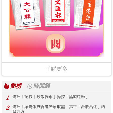
了解更多
熱榜
時間鏈
1
銳評｜記協「炒散雜軍」操控「黑箱選舉」
2
銳評｜羅奇唱衰香港嘩眾取寵 真正「泛政治化」的
是西方