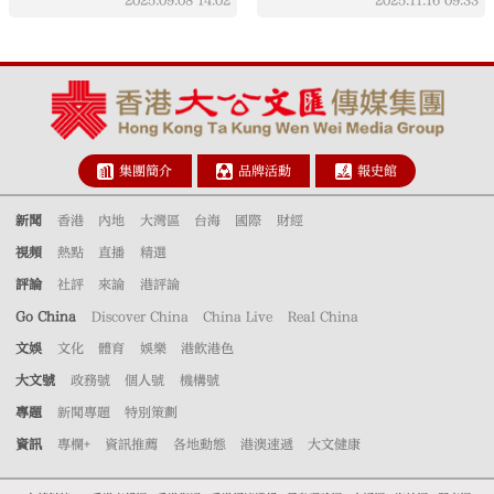
集團簡介
品牌活動
報史館
新聞
香港
內地
大灣區
台海
國際
財經
視頻
熱點
直播
精選
評論
社評
來論
港評論
Go China
Discover China
China Live
Real China
文娛
文化
體育
娛樂
港飲港色
大文號
政務號
個人號
機構號
專題
新聞專題
特別策劃
資訊
專欄+
資訊推薦
各地動態
港澳速遞
大文健康