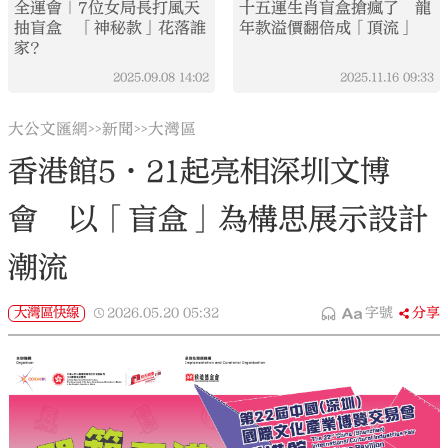
全運會｜7位女局長打風天
十五運生肖盲盒搶瘋了 龍
抽盲盒 「神秘款」花落誰
年款溢價翻倍成「頂流」
家？
2025.09.08
14:02
2025.11.16
09:33
大公文匯網
新聞
大灣區
>>
>>
香港館5·21起亮相深圳文博
會 以「盲盒」為構思展示設計
潮流
大灣區快線
2026.05.20
05:32
字號
分享