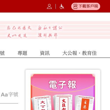
下載客戶端
號
專題
資訊
大公報·教育佳
字號