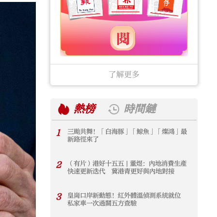
了解更多
熱榜
時間鏈
1
三颱共舞！「白海豚」「鯨魚」「燦鴻」最
1
新路徑來了
2
（有片）港好十五五 | 董煜：內地消費生產
2
快速更新迭代 冀港青更好與內地對接
3
皇崗口岸新動態！紅外體溫偵測系統就位
3
私家車一次過關五方查驗