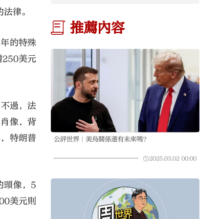
的法律。
推薦內容
周年的特殊
250美元
。
。不過，法
的肖像，背
本，特朗普
公評世界｜美烏關係還有未來嗎？
2025.03.02
00:00
的頭像，5
00美元則