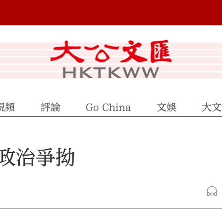
視頻
評論
Go China
文娛
大文
政治爭拗