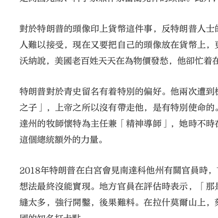
對於特朗普的頭像印上貨幣這件事，反特朗普人士
人難以接受，現在又要把自己的頭像放在貨幣上，
沃納說，美國老百姓天天在為物價發愁，他卻忙着
特朗普對於青史留名有着特別的偏好。他兩次遭到
之子」，上帝之所以沒有帶走他，是有特別使命的
達州的牧師懷特為主任兼「精神導師」，她時不時
這個總統額外的力量。
2018年特朗普在白宮會見南達科他州有關官員時
想法最終沒能實現。地方官員在評估時表示，「那
縫太多，強行開鑿，後果難料。在拉什莫爾山上，