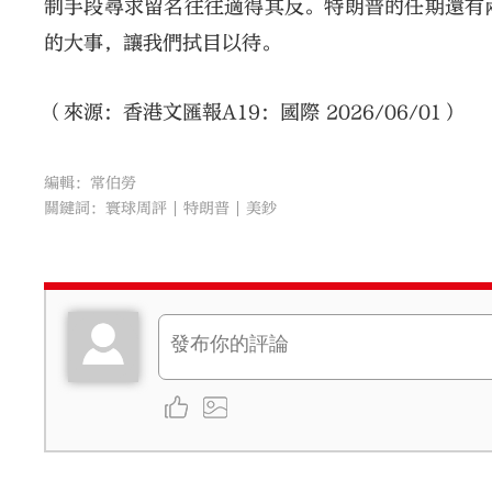
制手段尋求留名往往適得其反。特朗普的任期還有
的大事，讓我們拭目以待。
（來源：香港文匯報A19：國際 2026/06/01）
編輯：常伯勞
關鍵詞：
寰球周評
特朗普
美鈔