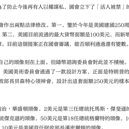
為了防止今後再有人以權謀私，國會立下了「活人被禁」
會作出兩點法律修改。第一，鑒於今年是美國建國250
第二，美國目前流通的最大貨幣面額是100美元，而新增
幣。目前這個提案正在國會審議，能否順利通過還有變數
自己的頭像刻在上面。但鑄幣諮詢委員會對此並不積極
日，美國美術委員會通過了一款設計方案，正面是特朗普
政部長貝森特心領神會，設計出這套面額250美元的樣
。
喬治·華盛頓頭像，2美元是第三任總統托馬斯·傑斐遜
統傑克遜的頭像，50美元是第18任總統格蘭特的頭像，1
10美元是美國首任財政部長漢密爾頓的頭像。