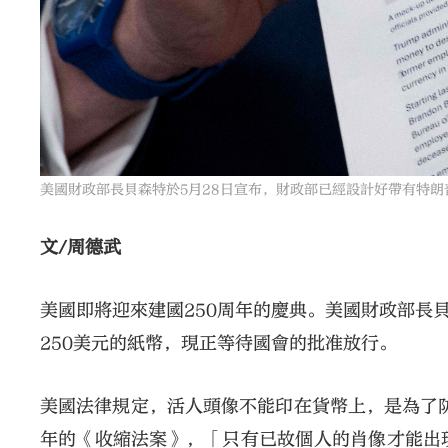
美國財政部長貝森特於5月28日宣布，財政部已經設計好帶有特朗
文/周德武
美國即將迎來建國250周年的慶典。美國財政部長
250美元的紙幣，現正等待國會的批准放行。
美國法律規定，活人頭像不能印在貨幣上，是為了防
年的《收縮法案》，「只有已故個人的肖像才能出