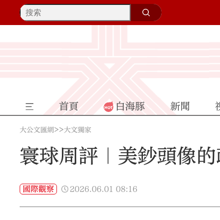
首頁
白海豚
新聞
>>
大公文匯網
大文獨家
寰球周評｜美鈔頭像的
2026.06.01
08:16
國際觀察