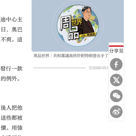
尼迪中心主
9日，奧巴
常不爽。這
分享至
周品世界｜共和黨議員終於對特朗普出手了
曾發行一款
2026.05.08
00:57
一的例外。
求後人把他
，這些都被
評價。用強