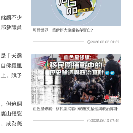
身就讓不少
聯邦參議員
周品世界｜美伊停火協議名存實亡？
2026.05.05
01:27
稱是「天選
來自佛羅里
身上，賦予
上，但這個
血色星條旗：移民圍捕戰中的歷史輪迴與政治算計
那裏山體裂
2025.06.10
07:49
像，成為美