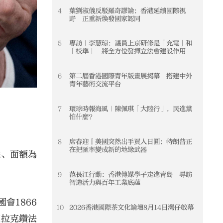
4
葉劉淑儀反駁羅奇謬論：香港延續國際視
4
野 正重新煥發國家認同
5
專訪｜李慧琼：議員上京研修是「充電」和
5
「校準」 將全方位發揮立法會建設作用
6
第二屆香港國際青年版畫展揭幕 搭建中外
6
青年藝術交流平台
7
環球時報海風｜陳佩琪「大陸行」，民進黨
7
怕什麼？
8
席春迎丨美國突然出手買入日圓：特朗普正
8
在把匯率變成新的地緣武器
像、面額為
9
范長江行動：香港傳媒學子走進青島 尋訪
9
智造活力與百年工業底蘊
會1866
10
2026香港國際茶文化論壇8月14日灣仔啟幕
10
克拉克鑽法