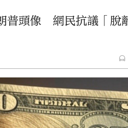
特朗普頭像 網民抗議「脫