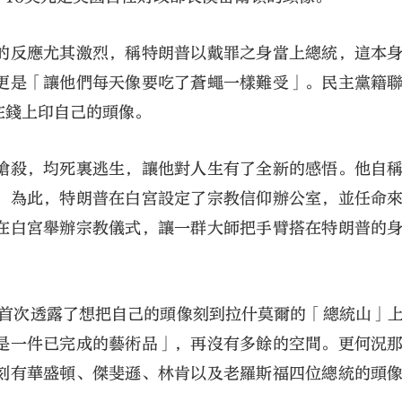
的反應尤其激烈，稱特朗普以戴罪之身當上總統，這本
更是「讓他們每天像要吃了蒼蠅一樣難受」。民主黨籍
在錢上印自己的頭像。
槍殺，均死裏逃生，讓他對人生有了全新的感悟。他自
。為此，特朗普在白宮設定了宗教信仰辦公室，並任命
在白宮舉辦宗教儀式，讓一群大師把手臂搭在特朗普的
，首次透露了想把自己的頭像刻到拉什莫爾的「總統山」
是一件已完成的藝術品」，再沒有多餘的空間。更何況
刻有華盛頓、傑斐遜、林肯以及老羅斯福四位總統的頭