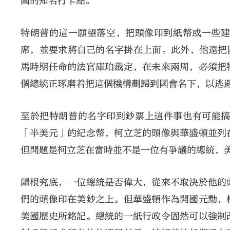
國的知名打卡點。
特朗普的這一願望落空，把頭像印到紙幣或一些建
席，並要求將自己的名字掛在上面。此外，他還把
馬時期任命的法官庫珀裁定，在未來兩周，必須把
個總統正琢磨着把這個機構劃歸到國會名下，以逃
至於把特朗普的名字印到鈔票上這件事也有可能搞得
「半美元」的紀念幣，柯立芝的頭像與華盛頓並列
但問題是柯立芝在當時並不是一位有爭議的總統，
歸根究底，一位總統是否偉大，從來不取決於他的
們的頭像印在美鈔之上。但華盛頓作為開國元勳，
美國歷史所銘記。總統的一紙行政令固然可以強制