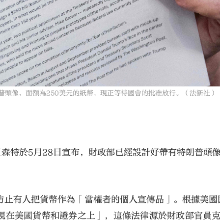
普頭像、面額為250美元的紙幣，現正等待國會的批准放行。（法新社）
貝森特於5月28日宣布，財政部已經設計好帶有特朗普頭
止有人把貨幣作為「當權者的個人宣傳品」。根據美國國
現在美國貨幣和證券之上」，這條法律源於財政部官員