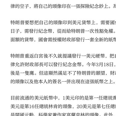
律的空子，將自己的頭像印在一張探險紀念鈔上。
特朗普要想把自己的頭像印到美元貨幣上，需要國
日子，需發行紀念幣，從而給特朗普一次性豁免權。
面額的貨幣，國會需授權財政部發行一套全新的紙
特朗普重返白宮後不久就提議發行一美元硬幣，把
律允許財政部長可以發行紀念金幣。今年3月18
後是一隻鷹。但這顯然滿足不了特朗普的願望，財
的頭像以及他本人的簽名一併出現在這張紙幣之上
目前流通的美元紙幣中，1美元印的是第一任總統
美元是第16任總統林肯的頭像，20美元是第七任總
是開國元勳、科學家兼作家富蘭克林的頭像。此外，