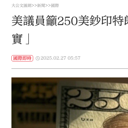
>>
>>
大公文匯網
新聞
國際
美議員籲250美鈔印
實」
2025.02.27
05:57
國際即時