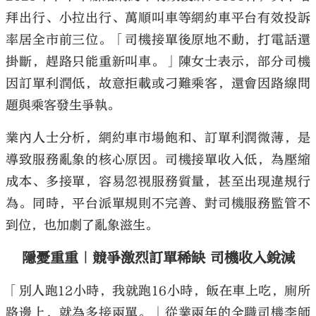
拜出行、小拉出行、萬順叫車等網約車平台有效投訴
率居全市前三位。「司機接單後原地不動，打電話還
掛斷，趕路只能重新叫車。」陳女士表示，部分司機
因訂單利潤低，故意拒載或刁難乘客，還會因路線問
題與乘客發生爭執。
業內人士分析，網約車市場飽和、訂單利潤微薄，是
導致服務亂象的核心原因。司機接單收入低，為壓縮
成本、多接單，容易忽視服務質量，甚至出現違規行
為。同時，平台派單規則不完善、對司機服務監管不
到位，也加劇了亂象滋生。
隱憂重重｜競爭激烈訂單稀缺 司機收入銳減
「別人跑12小時，我就跑16小時，飯在車上吃，廁所
路邊上，就為多接兩單。」從業兩年的全職司機李師