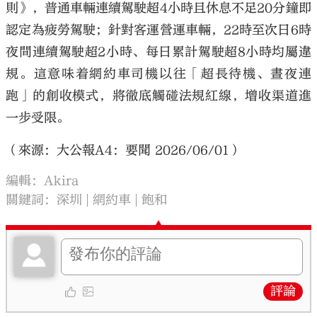
則》，普通車輛連續駕駛超4小時且休息不足20分鐘即
認定為疲勞駕駛；針對客運營運車輛，22時至次日6時
夜間連續駕駛超2小時、每日累計駕駛超8小時均屬違
規。這意味着網約車司機以往「超長待機、晝夜連
跑」的創收模式，將徹底觸碰法規紅線，增收渠道進
一步受限。
（來源：大公報A4：要聞 2026/06/01）
編輯：Akira
關鍵詞：
深圳
網約車
飽和
評論