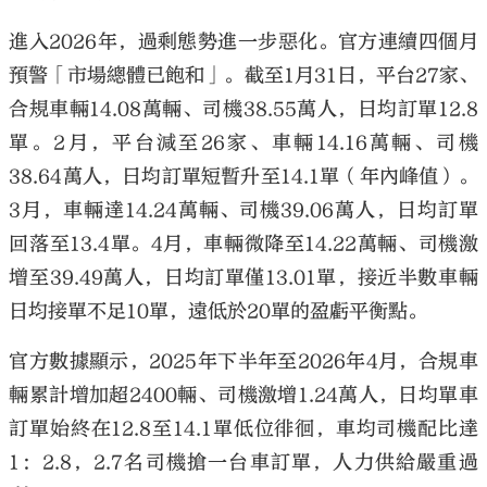
進入2026年，過剩態勢進一步惡化。官方連續四個月
預警「市場總體已飽和」。截至1月31日，平台27家、
合規車輛14.08萬輛、司機38.55萬人，日均訂單12.8
單。2月，平台減至26家、車輛14.16萬輛、司機
38.64萬人，日均訂單短暫升至14.1單（年內峰值）。
3月，車輛達14.24萬輛、司機39.06萬人，日均訂單
回落至13.4單。4月，車輛微降至14.22萬輛、司機激
增至39.49萬人，日均訂單僅13.01單，接近半數車輛
日均接單不足10單，遠低於20單的盈虧平衡點。
官方數據顯示，2025年下半年至2026年4月，合規車
輛累計增加超2400輛、司機激增1.24萬人，日均單車
訂單始終在12.8至14.1單低位徘徊，車均司機配比達
1：2.8，2.7名司機搶一台車訂單，人力供給嚴重過