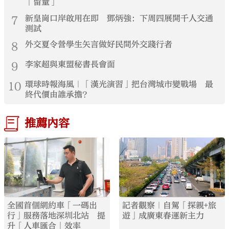
「留量」
7
新皇崗口岸啟用在即 鄧炳強：下周四展開千人交通
測試
8
外交夏令營學生矢言做好民間外交踐行者
9
李家超與東盟秘書長會面
10
環球時報海風｜「漢光演習」把台灣城市變戰場 最
終代價由誰承擔？
推薦內容
全國首個網約車「一碼出
記者觀察｜自駕「探親+旅
行」服務落地深圳北站 提
遊」成廣東春運新主力
升「人車匯合」效率