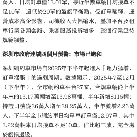
萬人，日均訂單僅13.01單，接近半數車輛日均接單不
足10單，遠低於20單的盈虧平衡點。受訂單稀釋、運
營成本高企影響，司機收入大幅縮水，疊加平台及租
車行業各類套路、乘客服務投訴增多，整個行業亟待
規範調整。
深圳市政府連續四個月預警：市場已飽和
深圳網約車市場自2025年下半年起進入「運力猛增、
訂單滯脹」的過剩周期。數據顯示，2025年7至12月
（下半年），全市網約車平台27家，合規車輛從上半
年末的13.17萬輛增至13.98萬輛，半年新增8115輛；
持證司機從36萬人增至38.25萬人，半年激增2.26萬
人。下半年全市網約車日均單車訂單僅12.97單，其中
3.22萬輛車日均接單不足10單，佔比超三成，完全處
於虧損邊緣。