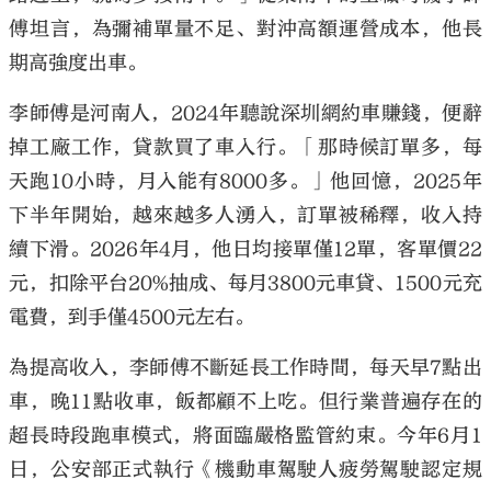
傅坦言，為彌補單量不足、對沖高額運營成本，他長
期高強度出車。
李師傅是河南人，2024年聽說深圳網約車賺錢，便辭
掉工廠工作，貸款買了車入行。「那時候訂單多，每
天跑10小時，月入能有8000多。」他回憶，2025年
下半年開始，越來越多人湧入，訂單被稀釋，收入持
續下滑。2026年4月，他日均接單僅12單，客單價22
元，扣除平台20%抽成、每月3800元車貸、1500元充
電費，到手僅4500元左右。
為提高收入，李師傅不斷延長工作時間，每天早7點出
車，晚11點收車，飯都顧不上吃。但行業普遍存在的
超長時段跑車模式，將面臨嚴格監管約束。今年6月1
日，公安部正式執行《機動車駕駛人疲勞駕駛認定規