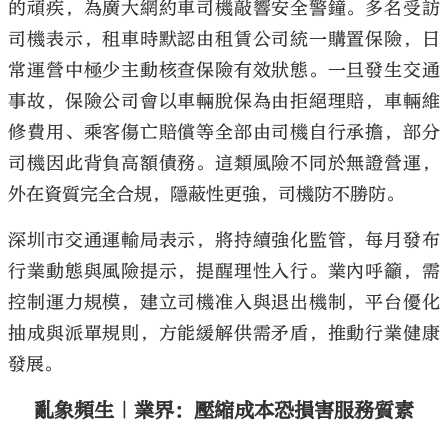
的頑疾，為廣大網約車司機敲響安全警鐘。多名受訪
司機表示，租車時默認由租賃公司統一購置保險，日
常運營中極少主動核查保險有效狀態。一旦發生交通
事故，保險公司會以車輛脫保為由拒絕理賠，車輛維
修費用、乘客傷亡賠償等全部由司機自行承擔，部分
司機因此背負高額債務。這類風險不同於無證營運，
外在資質完全合規，隱蔽性更強，司機防不勝防。
深圳市交通運輸局表示，將持續強化監管，每月發布
行業動態與風險提示，提醒理性入行。業內呼籲，需
控制運力規模，建立司機准入與退出機制，平台優化
抽成與派單規則，方能緩解供需矛盾，推動行業健康
發展。
亂象頻生｜業界：壓縮成本恐損害服務質素