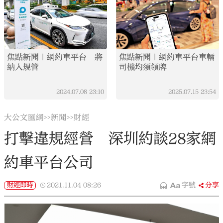
焦點新聞｜網約車平台 將
焦點新聞｜網約車平台車輛
納入規管
司機均須領牌
2024.07.08
23:10
2025.07.15
23:54
大公文匯網
新聞
財經
>>
>>
打擊違規經營 深圳約談28家網
約車平台公司
財經即時
2021.11.04
08:26
字號
分享