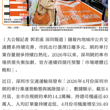
大公文匯
（大公報記者 郭若溪 深圳報道）隨着內地城市公共交
通體系持續完善，市民出行選擇日趨多元，網約車行
業存量競爭持續白熱化。2026年以來，深圳網約車市
場供需失衡加劇，官方連續四個月預警「市場總體已
飽和」。
近日，深圳市交通運輸局發布「2026年4月份深圳市
網約車行業運營動態與風險提示」，數據顯示，截至4
月底，全市合規網約車約14.2萬輛，持證司機逼近40
萬人，人均訂單量持續走低，4月份司機激增至39.49