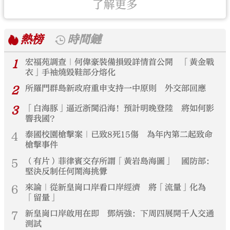
了解更多
熱榜
時間鏈
1
宏福苑調查｜何偉豪裝備損毀詳情首公開 「黃金戰
衣」手袖燒毀鞋部分熔化
2
所羅門群島新政府重申支持一中原則 外交部回應
3
「白海豚」逼近浙閩沿海！預計明晚登陸 將如何影
響我國？
4
泰國校園槍擊案｜已致8死15傷 為年內第二起致命
槍擊事件
5
（有片）菲律賓交存所謂「黃岩島海圖」 國防部：
堅決反制任何鬧海挑釁
6
來論｜從新皇崗口岸看口岸經濟 將「流量」化為
「留量」
7
新皇崗口岸啟用在即 鄧炳強：下周四展開千人交通
測試