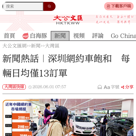
下載客戶端
首頁
白海豚
新聞
視頻
評論
Go Chin
大公文匯網
新聞
大灣區
>>
>>
新聞熱話｜深圳網約車飽和 每
輛日均僅13訂單
大灣區快線
2026.06.01
07:57
字號
分享