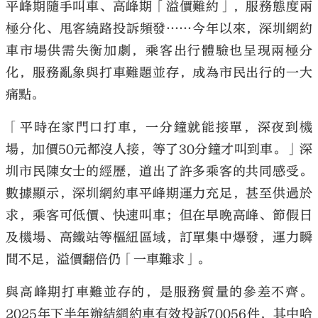
平峰期隨手叫車、高峰期「溢價難約」，服務態度兩
極分化、甩客繞路投訴頻發……今年以來，深圳網約
車市場供需失衡加劇，乘客出行體驗也呈現兩極分
化，服務亂象與打車難題並存，成為市民出行的一大
痛點。
「平時在家門口打車，一分鐘就能接單，深夜到機
場，加價50元都沒人接，等了30分鐘才叫到車。」深
圳市民陳女士的經歷，道出了許多乘客的共同感受。
數據顯示，深圳網約車平峰期運力充足，甚至供過於
求，乘客可低價、快速叫車；但在早晚高峰、節假日
及機場、高鐵站等樞紐區域，訂單集中爆發，運力瞬
間不足，溢價翻倍仍「一車難求」。
與高峰期打車難並存的，是服務質量的參差不齊。
2025年下半年辦結網約車有效投訴70056件，其中哈