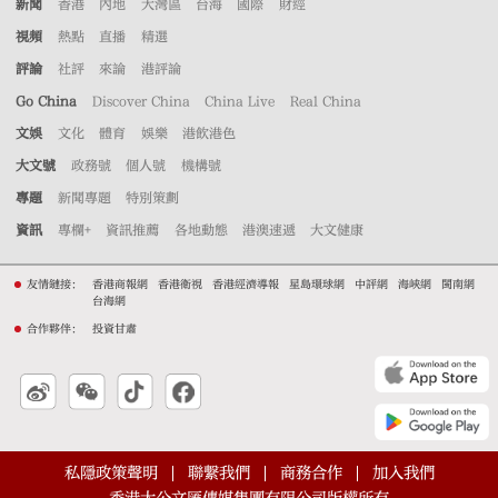
新聞
香港
內地
大灣區
台海
國際
財經
視頻
熱點
直播
精選
評論
社評
來論
港評論
Go China
Discover China
China Live
Real China
文娛
文化
體育
娛樂
港飲港色
大文號
政務號
個人號
機構號
專題
新聞專題
特別策劃
資訊
專欄+
資訊推薦
各地動態
港澳速遞
大文健康
友情鏈接：
香港商報網
香港衛視
香港經濟導報
星島環球網
中評網
海峽網
閩南網
台海網
合作夥伴：
投資甘肅
私隱政策聲明
聯繫我們
商務合作
加入我們