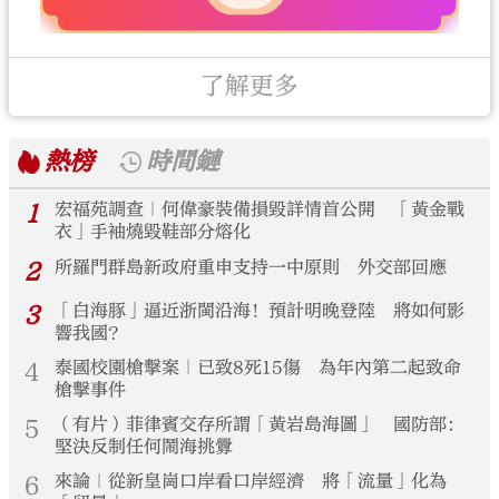
了解更多
熱榜
時間鏈
1
宏福苑調查｜何偉豪裝備損毀詳情首公開 「黃金戰
衣」手袖燒毀鞋部分熔化
2
所羅門群島新政府重申支持一中原則 外交部回應
3
「白海豚」逼近浙閩沿海！預計明晚登陸 將如何影
響我國？
4
泰國校園槍擊案｜已致8死15傷 為年內第二起致命
槍擊事件
5
（有片）菲律賓交存所謂「黃岩島海圖」 國防部：
堅決反制任何鬧海挑釁
6
來論｜從新皇崗口岸看口岸經濟 將「流量」化為