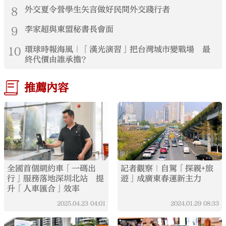
8
外交夏令營學生矢言做好民間外交踐行者
9
李家超與東盟秘書長會面
10
環球時報海風｜「漢光演習」把台灣城市變戰場 最
終代價由誰承擔？
推薦內容
全國首個網約車「一碼出
記者觀察｜自駕「探親+旅
行」服務落地深圳北站 提
遊」成廣東春運新主力
升「人車匯合」效率
2025.04.23
04:01
2024.01.29
08:33