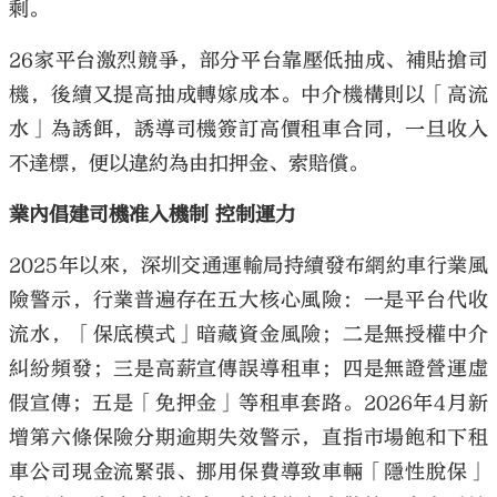
剩。
26家平台激烈競爭，部分平台靠壓低抽成、補貼搶司
機，後續又提高抽成轉嫁成本。中介機構則以「高流
水」為誘餌，誘導司機簽訂高價租車合同，一旦收入
不達標，便以違約為由扣押金、索賠償。
業內倡建司機准入機制 控制運力
2025年以來，深圳交通運輸局持續發布網約車行業風
險警示，行業普遍存在五大核心風險：一是平台代收
流水，「保底模式」暗藏資金風險；二是無授權中介
糾紛頻發；三是高薪宣傳誤導租車；四是無證營運虛
假宣傳；五是「免押金」等租車套路。2026年4月新
增第六條保險分期逾期失效警示，直指市場飽和下租
車公司現金流緊張、挪用保費導致車輛「隱性脫保」