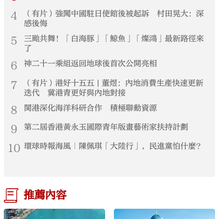
4
（有片）強闖中國駐日使館後被起訴 村田晃大：深
感後悔
5
三颱共舞！「白海豚」「鯨魚」「燦鴻」最新路徑來
了
6
神二十一乘組返回地球後首次公開亮相
7
（有片）港好十五五 | 董煜：內地消費生產快速更新
迭代 冀港青更好與內地對接
8
閩港深化海洋科研合作 積極聯動資源
9
第二屆香港黃永玉國際青年版畫藝術家扶持計劃
10
環球時報海風｜陳佩琪「大陸行」，民進黨怕什麼？
推薦內容