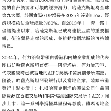
何力治表示，擁有2000萬人口的哈薩克斯坦，擁有豐
富的自然資源和可觀的經濟潛力，哈薩克斯坦為全球
第九大國，該國實際GDP增長在2025年達到6.5%，經
濟規模約佔全球總量的60%。自2013年「一帶一路」
倡議提出以來，哈薩克斯坦已成為連接亞歐的重要樞
紐，促進貿易走廊的形成，並推動整個地區的可持續
增長。
2024年，何力治曾帶領由香港和內地企業組成的代表
團出訪哈薩克斯坦首都——阿斯塔納。何力治形容，
代表團彼時已被當地的AIFC規模和發展前景所震撼。
隨後，哈薩克斯坦開發銀行以及當地企業，陸續來港
發行「點心債」；扎根哈薩克斯坦的礦業公司佳鑫國
際資源在香港交易所和阿斯塔納國際交易所（AIX）同
步上市，這一系列舉措極具里程碑意義，體現兩地金