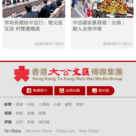
眾局長總結中亞行：增交流
中亞國家冀借港「出海」
互信 利雙邊機遇
融入全球市場
2026.06.07
00:11
2026.05.31
00:14
集團簡介
品牌活動
報史館
新聞
香港
內地
大灣區
台海
國際
財經
視頻
熱點
直播
精選
評論
社評
來論
港評論
Go China
Discover China
China Live
Real China