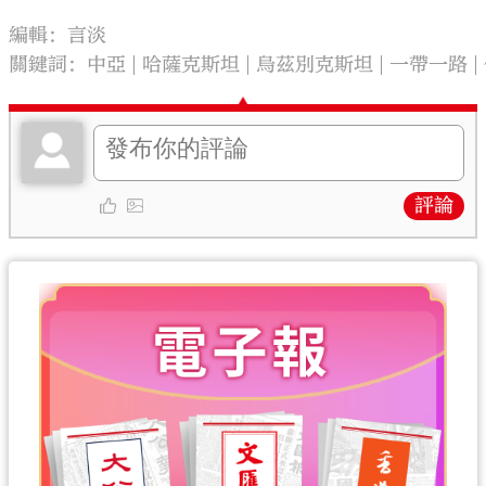
編輯：言淡
關鍵詞：
中亞
哈薩克斯坦
烏茲別克斯坦
一帶一路
評論