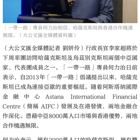
「一帶一路」專員何力治相信，哈薩克斯坦與香港合作機遇
無限。（大公文匯全媒體資料圖）
（大公文匯全媒體記者 劉妍伶）行政長官李家超將於
下周率團訪問哈薩克斯坦及烏茲別克斯坦兩個中亞國
家，代表團成員之一、「一帶一路」專員何力治日前
表示，自2013年「一帶一路」倡議提出以來，哈薩克
斯坦已成為連接亞歐的重要樞紐。隨着阿斯塔納國際
金融中心Astana International Financial
Centre（簡稱 AIFC）發展及在港發債，兩地金融合
作深化。憑藉中亞8000萬人口市場與香港優勢，兩地
合作機遇無限。