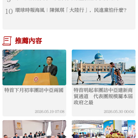
10
環球時報海風｜陳佩琪「大陸行」，民進黨怕什麼？
推薦內容
特首下月初率團訪中亞兩國
特首明起率團訪中亞建新商
貿通道 代表團規模屬本屆
政府之最
2026.05.19
07:08
2026.05.30
00:04