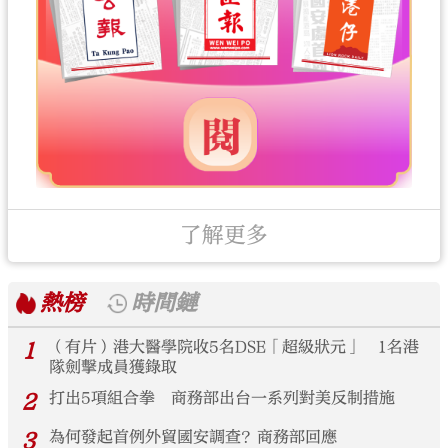
了解更多
熱榜
時間鏈
1
（有片）港大醫學院收5名DSE「超級狀元」 1名港
隊劍擊成員獲錄取
2
打出5項組合拳 商務部出台一系列對美反制措施
3
為何發起首例外貿國安調查？商務部回應