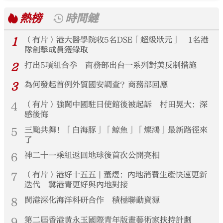
熱榜
時間鏈
1
（有片）港大醫學院收5名DSE「超級狀元」 1名港
隊劍擊成員獲錄取
2
打出5項組合拳 商務部出台一系列對美反制措施
3
為何發起首例外貿國安調查？商務部回應
4
（有片）強闖中國駐日使館後被起訴 村田晃大：深
感後悔
5
三颱共舞！「白海豚」「鯨魚」「燦鴻」最新路徑來
了
6
神二十一乘組返回地球後首次公開亮相
7
（有片）港好十五五 | 董煜：內地消費生產快速更新
迭代 冀港青更好與內地對接
8
閩港深化海洋科研合作 積極聯動資源
9
第二屆香港黃永玉國際青年版畫藝術家扶持計劃