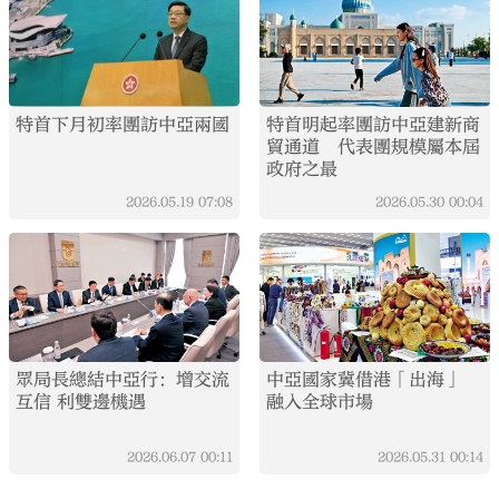
特首下月初率團訪中亞兩國
特首明起率團訪中亞建新商
貿通道 代表團規模屬本屆
政府之最
2026.05.19
07:08
2026.05.30
00:04
眾局長總結中亞行：增交流
中亞國家冀借港「出海」
互信 利雙邊機遇
融入全球市場
2026.06.07
00:11
2026.05.31
00:14