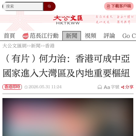
下載客戶端
首頁
范長江行動
新聞
視頻
評論
Go C
大公文匯網
新聞
香港
>>
>>
（有片）何力治：香港可成中亞
國家進入大灣區及內地重要樞紐
香港即時
2026.05.31
11:24
字號
分享