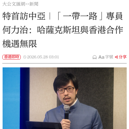
大公文匯網
新聞
>>
特首訪中亞｜「一帶一路」專員
何力治：哈薩克斯坦與香港合作
機遇無限
香港即時
2026.05.28
03:01
字號
分享