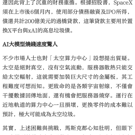
還因此背上了沉重的財務重擔。根據招股書，SpaceX
須在上市後6個月內，使用部分債務融資及IPO所得，
償還共計200億美元的過橋貸款，這筆貸款主要用於置
換X平台與xAI的高息垃圾債。
AI大模型燒錢速度驚人
不少市場人士也對「太空算力中心」設想提出質疑。
太空是絕對真空，沒有空氣流動，服務器散熱只能交
給太空輻射，這就需要加裝巨大尺寸的金屬板，其工
程難度可想而知。更致命的是各類宇宙射線，不僅會
干擾數據回傳地面，還有機會把服務器燒穿。運行在
近地軌道的算力中心一旦損壞，更換零件的成本難以
預計，極大可能成為太空垃圾。
其實，上述困難與挑戰，馬斯克都心知肚明，但眼下