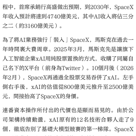
程中，首席承銷行高盛做出預期，到2030年，SpaceX
年收入預計將達到4740億美元，其中AI收入將佔三分
之二（約3160億美元）。
為了將AI業務強行「裝入」SpaceX，馬斯克在過去一
年時間裏大費周章。2025年3月，馬斯克先是讓旗下
人工智能企業xAI用純股票置換的方式，收購了同屬自
己名下的X平台（前身為Twitter）。10個月後（2026
年2月），SpaceX再通過全股票交易吞併了xAI。左手
倒右手後，xAI的估值從800億美元推升至2500億美
元，間接抬高了SpaceX的身價。
連番資本操作所付出的代價也是顯而易見的。由於公
司架構持續動盪，xAI原有的12名技術合夥人走了9
個，徹底告別了基礎大模型競賽的第一梯隊。SpaceX