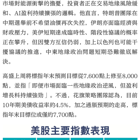
市場對能源衝擊的擔憂，投資者正在交易地緣風險緩
和、AI盈利持續擴張的邏輯。他直言，特朗普團隊在
中期選舉前不希望油價再次失控，伊朗亦面臨經濟與
財政壓力，美伊短期達成臨時性、階段性協議的概率
正在攀升，但因雙方互信仍弱，加上以色列也可能干
擾協議的推進，中東地緣政治問題短期恐難徹底解
決。
高盛上周將標指年末預測目標從7,600點上修至8,000
點，並指「即便市場面臨一些地緣政治逆風，但盈利
增長料持續強勁」。不過，花旗策略團隊認為，目前
10年期美債收益率約4.5%，加之通脹預期的走高，標
指年末目標位或僅約7,700點。