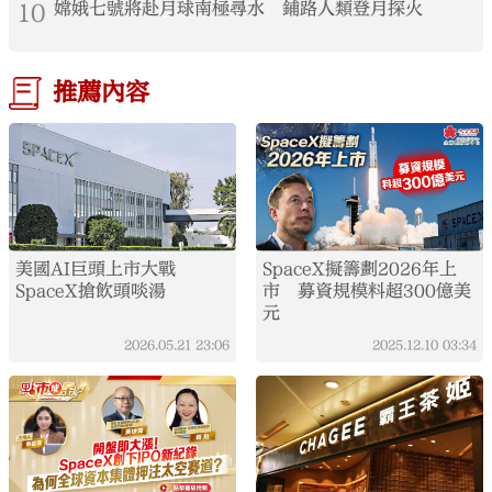
10
嫦娥七號將赴月球南極尋水 鋪路人類登月探火
推薦內容
美國AI巨頭上市大戰
SpaceX擬籌劃2026年上
SpaceX搶飲頭啖湯
市 募資規模料超300億美
元
2026.05.21
23:06
2025.12.10
03:34