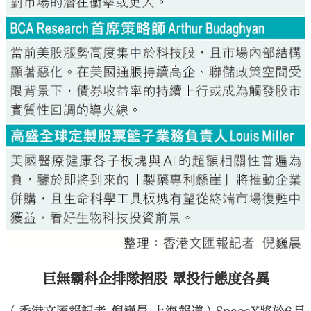
巨無霸科企排隊招股 眾投行態度各異