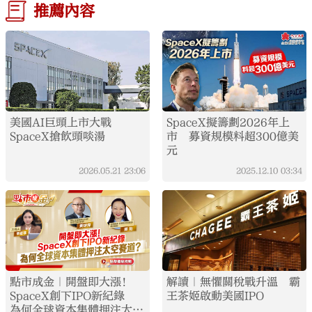
推薦內容
美國AI巨頭上市大戰
SpaceX擬籌劃2026年上
SpaceX搶飲頭啖湯
市 募資規模料超300億美
元
2026.05.21
23:06
2025.12.10
03:34
點市成金｜開盤即大漲！
解讀｜無懼關稅戰升溫 霸
SpaceX創下IPO新紀錄
王茶姬啟動美國IPO
為何全球資本集體押注太空