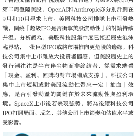
（香港文匯報記者 倪巍晨 上海報道）SpaceX將於6月
第二周登陸美股，OpenAI和Anthropic亦分別計劃在
9月和10月尋求上市。美國科技公司排隊上市引發熱
議，圍繞「超級IPO是否衝擊美股流動性」的討論持續
升溫。分析認為，美股科技股集中度已接近歷史泡沫
臨界點，一批巨型IPO或將市場推向更危險的邊緣。科
技公司集中上市雖放大投資者體感，但美股歷史上的
發行潮往往是牛市伴生物而非終結者，從需求端看
「現金、盈利、回購均對市場構成支撐」。科技公司
集中上市短期或對美股流動性帶來一定「抽血」效
應，是否引發動盪的關鍵在於未來流動性與盈利環
境。SpaceX上市後若表現強勢，將為後續科技公司
IPO打開局面。反之，其他公司上市節奏和估值水平或
受影響。