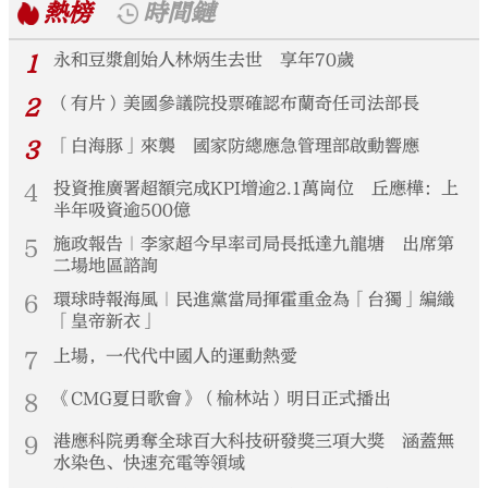
熱榜
時間鏈
1
永和豆漿創始人林炳生去世 享年70歲
2
（有片）美國參議院投票確認布蘭奇任司法部長
3
「白海豚」來襲 國家防總應急管理部啟動響應
4
投資推廣署超額完成KPI增逾2.1萬崗位 丘應樺：上
半年吸資逾500億
5
施政報告｜李家超今早率司局長抵達九龍塘 出席第
二場地區諮詢
6
環球時報海風｜民進黨當局揮霍重金為「台獨」編織
「皇帝新衣」
7
上場，一代代中國人的運動熱愛
8
《CMG夏日歌會》（榆林站）明日正式播出
9
港應科院勇奪全球百大科技研發獎三項大獎 涵蓋無
水染色、快速充電等領域