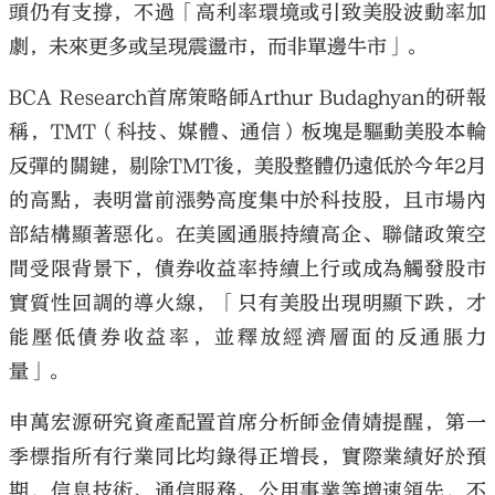
頭仍有支撐，不過「高利率環境或引致美股波動率加
劇，未來更多或呈現震盪市，而非單邊牛市」。
BCA Research首席策略師Arthur Budaghyan的研報
稱，TMT（科技、媒體、通信）板塊是驅動美股本輪
反彈的關鍵，剔除TMT後，美股整體仍遠低於今年2月
的高點，表明當前漲勢高度集中於科技股，且市場內
部結構顯著惡化。在美國通脹持續高企、聯儲政策空
間受限背景下，債券收益率持續上行或成為觸發股市
實質性回調的導火線，「只有美股出現明顯下跌，才
能壓低債券收益率，並釋放經濟層面的反通脹力
量」。
申萬宏源研究資產配置首席分析師金倩婧提醒，第一
季標指所有行業同比均錄得正增長，實際業績好於預
期，信息技術、通信服務、公用事業等增速領先，不