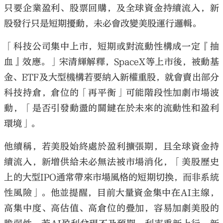
只要企業盈利、股票回購，及全球資金持續流入，新
股發行只是短期擾動，未必會改變美股運行邏輯。
「科技公司集中上市，短期或對流動性構成一定『抽
血』效應。」宋清輝解釋，SpaceX等上市後，被動基
金、ETF及大型機構若要納入新權重股，就會賣出部分
科技持倉，倉位的「再平衡」可能階段性加劇市場波
動，「是否引發動盪的關鍵在於未來的流動性和盈利
環境」。
他續稱，若美股始終處於盈利擴張期，且全球資金持
續流入，新增供給未必無法被市場消化，「美股歷史
上的大型IPO通常帶來市場風格的短期切換，而非系統
性風險」。他並提醒，目前大量資金集中在AI主線，
高集中度、高估值、高倉位的疊加，容易加劇美股的