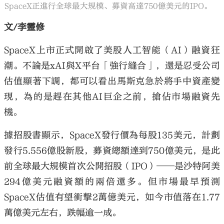
SpaceX正進行全球最大規模、募資高達750億美元的IPO。
文/李靈修
SpaceX上市正式開啟了美股人工智能（AI）融資狂
潮。不論是xAI與X平台「強行縫合」，還是忍受公司
估值顯著下調，都可以看出馬斯克急於將手中資產變
現，為的是趕在其他AI巨企之前，搶佔市場融資先
機。
據招股書顯示，SpaceX發行價為每股135美元，計劃
發行5.556億股新股，募資總額達到750億美元，是此
前全球最大規模首次公開招股（IPO）──是沙特阿美
294億美元融資額的兩倍還多。但市場最早預測
SpaceX估值有望衝擊2萬億美元，如今市值落在1.77
萬億美元左右，跌幅逾一成。