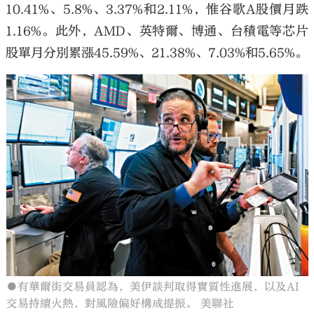
10.41%、5.8%、3.37%和2.11%，惟谷歌A股價月跌
1.16%。此外，AMD、英特爾、博通、台積電等芯片
股單月分別累漲45.59%、21.38%、7.03%和5.65%。
●有華爾街交易員認為，美伊談判取得實質性進展，以及AI
交易持續火熱，對風險偏好構成提振。 美聯社