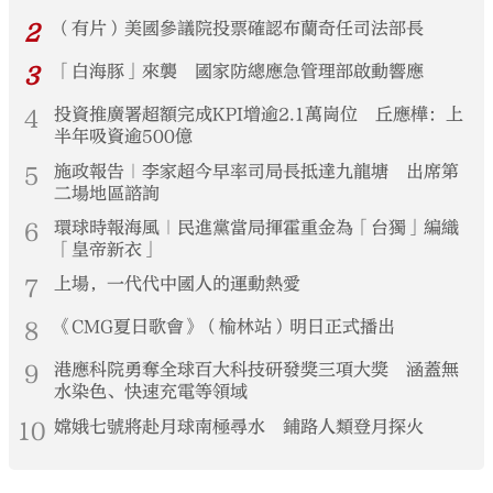
2
（有片）美國參議院投票確認布蘭奇任司法部長
3
「白海豚」來襲 國家防總應急管理部啟動響應
4
投資推廣署超額完成KPI增逾2.1萬崗位 丘應樺：上
半年吸資逾500億
5
施政報告｜李家超今早率司局長抵達九龍塘 出席第
二場地區諮詢
6
環球時報海風｜民進黨當局揮霍重金為「台獨」編織
「皇帝新衣」
7
上場，一代代中國人的運動熱愛
8
《CMG夏日歌會》（榆林站）明日正式播出
9
港應科院勇奪全球百大科技研發獎三項大獎 涵蓋無
水染色、快速充電等領域
10
嫦娥七號將赴月球南極尋水 鋪路人類登月探火