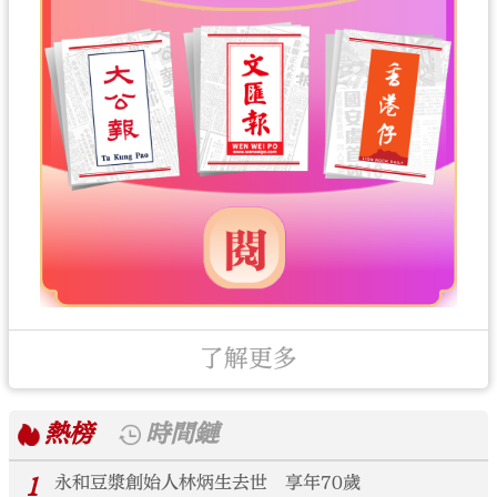
了解更多
熱榜
時間鏈
1
永和豆漿創始人林炳生去世 享年70歲