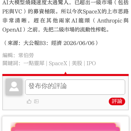
AI大模型燒錢速度太過驚人，已超出一級市場（包括
PE與VC）的募資極限。所以今次SpaceX的上市思路
非常清晰，趕在其他兩家AI龍頭（Anthropic與
OpenAI）之前，先把二級市場的流動性榨乾。
（來源：大公報B3：經濟 2026/06/06）
編輯：常伯勞
關鍵詞：
一點靈犀
SpaceX
美股
IPO
評論