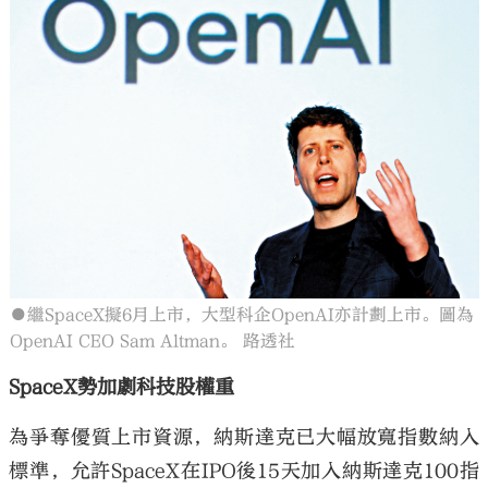
●繼SpaceX擬6月上市，大型科企OpenAI亦計劃上市。圖為
OpenAI CEO Sam Altman。 路透社
SpaceX勢加劇科技股權重
為爭奪優質上市資源，納斯達克已大幅放寬指數納入
標準，允許SpaceX在IPO後15天加入納斯達克100指