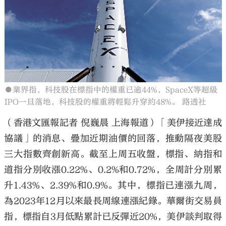
大公文匯
●業界指，科技股在標指中的權重已逾44%，SpaceX等超級
IPO一旦落地，科技股的權重將輕鬆升穿約48%。 路透社
（香港文匯報記者 倪巍晨 上海報道）「美伊接近達成
協議」的消息、疊加近期油價的回落，推動隔夜美股
三大指數齊創新高。截至上周五收盤，標指、納指和
道指分別收漲0.22%、0.2%和0.72%，全周計分別累
升1.43%、2.39%和0.9%。其中，標指已連漲九周，
為2023年12月以來最長周線連漲紀錄。華爾街交易員
指，標指自3月低點累計已反彈近20%，美伊談判取得