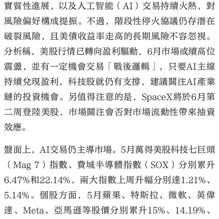
實質性進展，以及人工智能（AI）交易持續火熱，對
風險偏好構成提振。不過，階段性停火協議仍存潛在
破裂風險，且美債收益率走高的長期風險不容忽視。
分析稱，美股行情已轉向盈利驅動，6月市場或續高位
震盪，並有一定機會交易「戰後邏輯」，只要AI主線
持續兌現盈利，科技股就仍有支撐，建議關注AI產業
鏈的投資機會。另值得注意的是，SpaceX將於6月第
二周登陸美股，市場關注會否對市場流動性帶來抽資
效應。
盤面上，AI交易仍主導市場。5月萬得美股科技七巨頭
（Mag 7）指數、費城半導體指數（SOX）分別累升
6.47%和22.14%，兩大指數上周升幅分別達1.21%、
5.14%。個股方面，5月蘋果、特斯拉、微軟、英偉
達、Meta、亞馬遜等股價分別累升15%、14.19%、