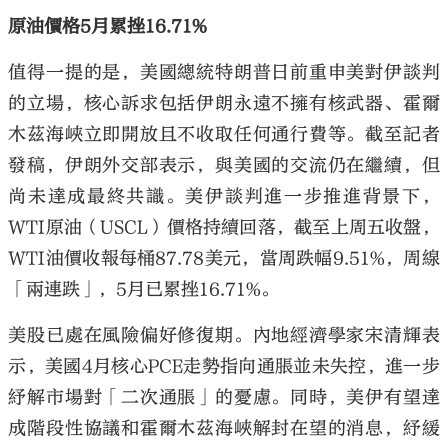
原油價格5月累挫16.71%
值得一提的是，美國總統特朗普日前重申美對伊談判
的立場，核心訴求包括伊朗永遠不擁有核武器、霍爾
木茲海峽立即開放且不收取任何通行費等。截至記者
發稿，伊朗外交部表示，與美國的交流仍在繼續，但
尚未達成最終共識。美伊談判進一步推進背景下，
WTI原油（USCL）價格持續回落，截至上周五收盤，
WTI油價收報每桶87.78美元，當周跌幅9.51%，周線
「兩連跌」，5月已累挫16.71%。
美股已處在風險偏好修復期。內地經濟學家宋清輝表
示，美國4月核心PCE走勢指向通脹並未失控，進一步
紓解市場對「二次通脹」的憂慮。同時，美伊有望達
成階段性協議和霍爾木茲海峽解封在望的消息，紓緩