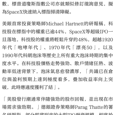
數，標普道瓊斯指數公司亦就類似修訂徵詢意見，擬
為SpaceX快速納入標指掃清障礙。
美銀首席投資策略師Michael Hartnett的研報稱，科
技股在標指中的權重已逾44%，SpaceX等超級IPO一
旦落地，科技股的權重將輕鬆升穿約48%，超越1920
年代「咆哮年代」、1970年代「漂亮50」，以及
1990年代科網泡沫等歷史上所有重大泡沫時期的集中
度水平。在科技股價格走勢強勁、散戶情緒狂熱、波
動率低迷背景下，泡沫氣息愈發濃厚，「共識已在倉
位與盈利預期上達到極度看多，疊加收益率向上突
破，此時應適度獲利了結」。
「美股發行潮通常伴隨強勁的股市回報，並出現在市
場需求強勁期。」德銀證券策略師Parag Thatte的署