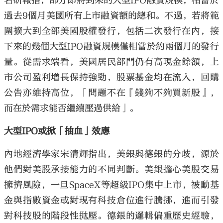
名研報指，部分即將到來的大型IPO融資規模，相當於
過去9個月美國所有上市融資額的總和。不過，若將範
圍擴大到全部美國股權發行，包括二次發行在內，接
下來的幾個大型IPO融資規模僅相當於約兩個月的發行
量。從需求端看，美國居民部門仍有高現金餘額，上
市公司盈利增長保持強勁，股票基金均在流入，回購
公告亦維持高位，「問題不在『錢夠不夠買新股』，
而在於需求能否繼續壓過供給」。
大型IPO或掀「抽血」效應
內地經濟學家宋清輝指出，美銀與德銀的分歧，源於
他們對美股承接能力的不同判斷。美銀擔心美股交易
擁擠風險，一旦SpaceX等超級IPO集中上市，被動基
金與指數資金或對現有科技倉位進行騰挪，進而引發
對科技股的階段性拋壓。德銀的邏輯偏重歷史經驗，