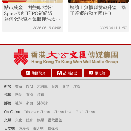
點市成金｜開盤即大漲！
解讀｜無懼關稅戰升溫 霸
SpaceX創下IPO新紀錄
王茶姬啟動美國IPO
為何全球資本集體押注太空
賽道？
2026.06.15
04:55
2025.04.11
11:57
集團簡介
品牌活動
報史館
新聞
香港
內地
大灣區
台海
國際
財經
視頻
熱點
直播
精選
評論
社評
來論
港評論
Go China
Discover China
China Live
Real China
文娛
文化
體育
娛樂
港飲港色
大文號
政務號
個人號
機構號