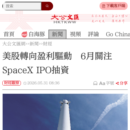
下載客戶端
首頁
白海豚
新聞
視頻
評論
Go Chin
大公文匯網
新聞
財經
>>
>>
美股轉向盈利驅動 6月關注
SpaceX IPO抽資
財經觀察
2026.05.31
08:36
字號
分享