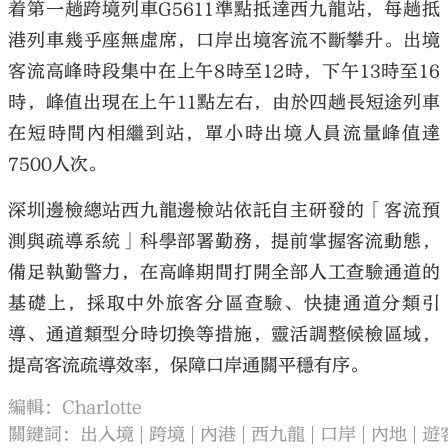
着第一趟跨境列車G5611準點抵達西九龍站，每趟抵
港列車幾乎座無虛席，口岸出境客流不斷攀升。出境
客流高峰時段集中在上午8時至12時，下午13時至16
時，峰值出現在上午11點左右，由於四趟長短途列車
在短時間內相繼到站，單小時出境人員流量峰值達
7500人次。
深圳邊檢總站西九龍邊檢站依託自主研發的「客流預
測與疏導系統」科學部署勤務，提前掌握客流動態，
備足執勤警力，在高峰期間打開全部人工查驗通道的
基礎上，採取中外旅客分區查驗、快捷通道分類引
導、通道類型分時切換等措施，靈活調整候檢區域，
提高客流疏導效率，保障口岸通關平穩有序。
編輯：Charlotte
關鍵詞：
出入境
跨境
內港
西九龍
口岸
內地
遊