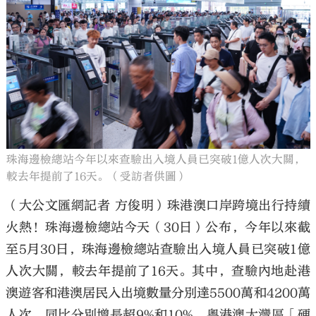
大公文匯
珠海邊檢總站今年以來查驗出入境人員已突破1億人次大關，
較去年提前了16天。（受訪者供圖）
（大公文匯網記者 方俊明）珠港澳口岸跨境出行持續
火熱！珠海邊檢總站今天（30日）公布，今年以來截
至5月30日，珠海邊檢總站查驗出入境人員已突破1億
人次大關，較去年提前了16天。其中，查驗內地赴港
澳遊客和港澳居民入出境數量分別達5500萬和4200萬
人次，同比分別增長超9%和10%，粵港澳大灣區「硬