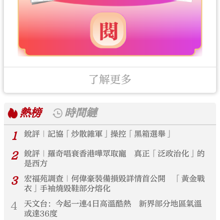
了解更多
熱榜
時間鏈
1
銳評｜記協「炒散雜軍」操控「黑箱選舉」
2
銳評｜羅奇唱衰香港嘩眾取寵 真正「泛政治化」的
是西方
3
宏福苑調查｜何偉豪裝備損毀詳情首公開 「黃金戰
衣」手袖燒毀鞋部分熔化
4
天文台：今起一連4日高溫酷熱 新界部分地區氣溫
或達36度