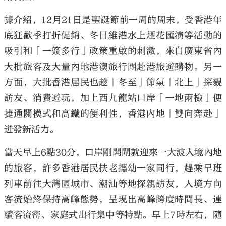
據介紹，12月21日是聖誕節前一周的周末，受香港年
底狂歡季打折促銷、冬日維港水上煙花匯演等活動的
吸引和「一簽多行」政策重啟的刺激，來自廣東省內
大批旅客及大量內地港澳旅行團赴港旅遊購物。另一
方面，大批香港居民也趁「冬至」節氣「北上」探親
訪友、消費遊玩，加上西九龍站口岸「一地兩檢」便
捷通關模式和高鐵的便利性，香港內地「雙向奔赴」
迸發新活力。
當天早上6點30分，口岸剛開閘就迎來一大波入境內地
的旅客，許多香港居民扶老攜幼一家同行，趕乘早班
列車前往大灣區城市、潮汕等地探親訪友，入境方向
客流始終保持高峰態勢，呈現出高峰跨度時間長、連
續客流密、家庭式出行集中等特點。早上7時左右，隨