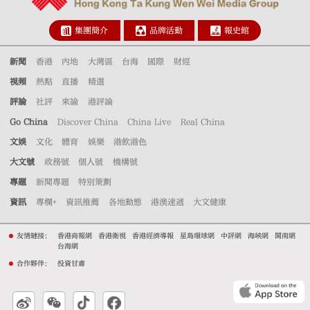
集團簡介
品牌活動
報史館
新聞
香港
內地
大灣區
台海
國際
財經
視頻
熱點
直播
精選
評論
社評
來論
港評論
Go China
Discover China
China Live
Real China
文娛
文化
體育
娛樂
港飲港色
大文號
政務號
個人號
機構號
專題
新聞專題
特別策劃
資訊
專欄+
資訊推薦
各地動態
港澳速遞
大文健康
友情鏈接：
香港商報網
香港衛視
香港經濟導報
星島環球網
中評網
海峽網
閩南網
台海網
合作夥伴：
投資甘肅