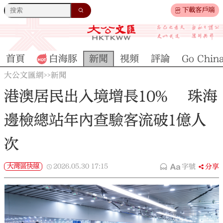
下載客戶端
首頁
白海豚
新聞
視頻
評論
Go Chin
大公文匯網
新聞
>>
港澳居民出入境增長10% 珠海
邊檢總站年內查驗客流破1億人
次
大灣區快線
2026.05.30
17:15
字號
分享