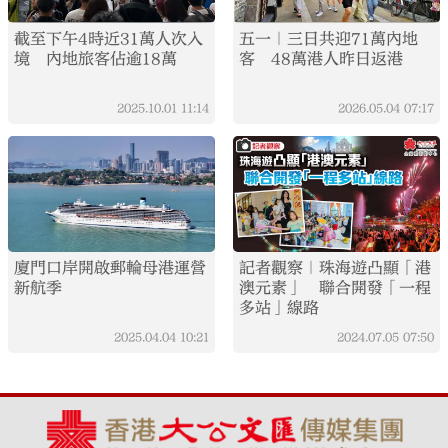
截至下午4時近31萬人次入
五一｜三日共迎71萬內地
境 內地旅客佔逾18萬
客 48萬港人昨日返港
2025.10.01
11:14
2026.05.04
07:17
廈門口岸開啟郵輪母港運營
記者觀察｜珠海遊凸顯「港
新航季
澳元素」 聯合開發「一程
多站」線路
2025.04.04
10:21
2024.07.05
07:50