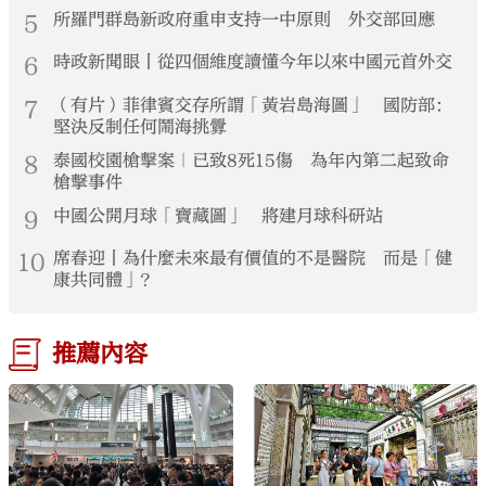
5
所羅門群島新政府重申支持一中原則 外交部回應
6
時政新聞眼丨從四個維度讀懂今年以來中國元首外交
7
（有片）菲律賓交存所謂「黃岩島海圖」 國防部：
堅決反制任何鬧海挑釁
8
泰國校園槍擊案｜已致8死15傷 為年內第二起致命
槍擊事件
9
中國公開月球「寶藏圖」 將建月球科研站
10
席春迎丨為什麼未來最有價值的不是醫院 而是「健
康共同體」？
推薦內容