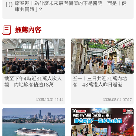
10
席春迎丨為什麼未來最有價值的不是醫院 而是「健
康共同體」？
推薦內容
截至下午4時近31萬人次入
五一｜三日共迎71萬內地
境 內地旅客佔逾18萬
客 48萬港人昨日返港
2025.10.01
11:14
2026.05.04
07:17