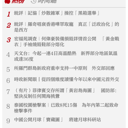
熱榜
時間鏈
1
銳評｜記協「炒散雜軍」操控「黑箱選舉」
2
銳評｜羅奇唱衰香港嘩眾取寵 真正「泛政治化」的
是西方
3
宏福苑調查｜何偉豪裝備損毀詳情首公開 「黃金戰
衣」手袖燒毀鞋部分熔化
4
天文台：今起一連4日高溫酷熱 新界部分地區氣溫
或達36度
5
所羅門群島新政府重申支持一中原則 外交部回應
6
時政新聞眼丨從四個維度讀懂今年以來中國元首外交
7
（有片）菲律賓交存所謂「黃岩島海圖」 國防部：
堅決反制任何鬧海挑釁
8
泰國校園槍擊案｜已致8死15傷 為年內第二起致命
槍擊事件
9
中國公開月球「寶藏圖」 將建月球科研站