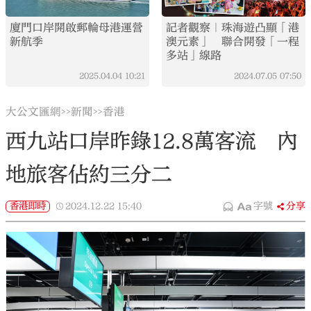
廈門口岸開啟郵輪母港運營
記者觀察｜珠海遊凸顯「港
新航季
澳元素」 聯合開發「一程
多站」線路
2025.04.04
10:21
2024.07.05
07:50
大公文匯網
新聞
香港
>>
>>
西九站口岸昨錄12.8萬客流 內
地旅客佔約三分二
香港即時
2024.12.22
15:40
字號
分享