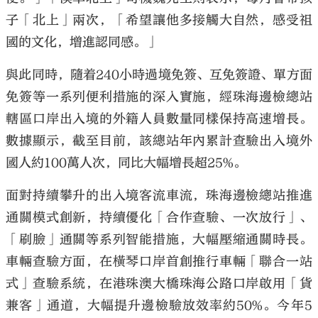
子「北上」兩次，「希望讓他多接觸大自然，感受祖
國的文化，增進認同感。」
與此同時，隨着240小時過境免簽、互免簽證、單方面
免簽等一系列便利措施的深入實施，經珠海邊檢總站
轄區口岸出入境的外籍人員數量同樣保持高速增長。
數據顯示，截至目前，該總站年內累計查驗出入境外
國人約100萬人次，同比大幅增長超25%。
面對持續攀升的出入境客流車流，珠海邊檢總站推進
通關模式創新，持續優化「合作查驗、一次放行」、
「刷臉」通關等系列智能措施，大幅壓縮通關時長。
車輛查驗方面，在橫琴口岸首創推行車輛「聯合一站
式」查驗系統，在港珠澳大橋珠海公路口岸啟用「貨
兼客」通道，大幅提升邊檢驗放效率約50%。今年5