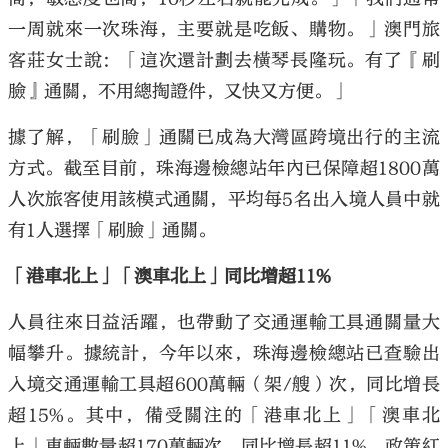
一周就來一次珠海，主要就是吃飯、購物。」澳門旅
客莊女士說：「這次還計劃去橫琴長隆玩。有了『刷
臉』通關，不用總掏證件，又快又方便。」
據了解，「刷臉」通關已成為大灣區跨境出行的主流
方式。截至目前，珠海邊檢總站年內已保障超1800萬
人次旅客使用該模式通關，平均每5名出入境人員中就
有1人選擇「刷臉」通關。
「港車北上」「澳車北上」同比增超11%
人員往來日益活躍，也帶動了交通運輸工具通關量大
幅攀升。據統計，今年以來，珠海邊檢總站已查驗出
入境交通運輸工具超600萬輛（架/艘）次，同比增長
超15%。其中，備受關注的「港車北上」「澳車北
上」車輛數量超170萬輛次，同比增長超11%，政策紅