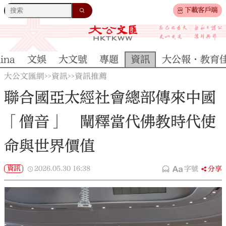
下載客戶端
ina
文娛
大文號
專題
資訊
大公報·教育
大公文匯網
資訊
資訊推薦
>>
>>
聯合國亞太經社會總部傳來中國
「僧音」 闡釋當代佛教時代使
命與世界價值
資訊
2026.05.30
16:38
字號
分享