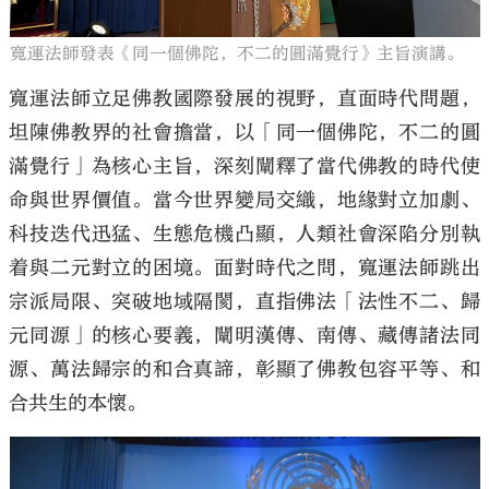
寬運法師發表《同一個佛陀，不二的圓滿覺行》主旨演講。
寬運法師立足佛教國際發展的視野，直面時代問題，
坦陳佛教界的社會擔當，以「同一個佛陀，不二的圓
滿覺行」為核心主旨，深刻闡釋了當代佛教的時代使
命與世界價值。當今世界變局交織，地緣對立加劇、
科技迭代迅猛、生態危機凸顯，人類社會深陷分別執
着與二元對立的困境。面對時代之問，寬運法師跳出
宗派局限、突破地域隔閡，直指佛法「法性不二、歸
元同源」的核心要義，闡明漢傳、南傳、藏傳諸法同
源、萬法歸宗的和合真諦，彰顯了佛教包容平等、和
合共生的本懷。