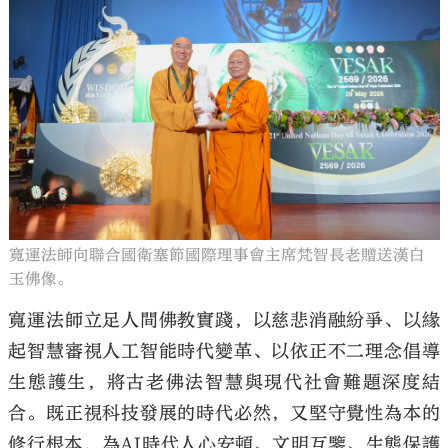
寬運法師向聯合國衛塞節國際理事會主席梵智長老贈送漢白
玉佛像。
寬運法師立足人間佛教實踐，以慈悲消融紛爭、以緣
起智慧審視人工智能時代變革、以依正不二理念倡導
生態護生，將古老佛法智慧與現代社會難題深度結
合。既正視科技發展的時代必然，又堅守覺性為本的
修行根本，為AI時代人心安頓、文明互鑒、生態保護