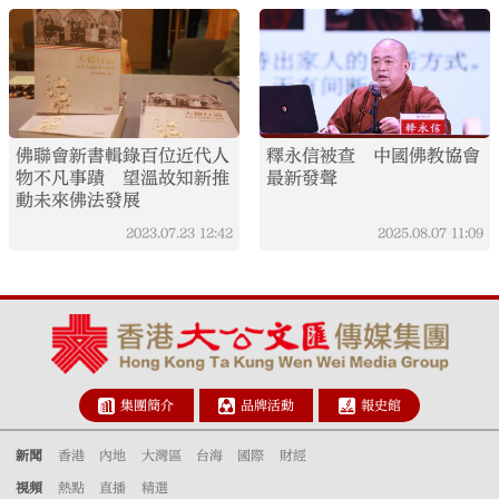
佛聯會新書輯錄百位近代人
釋永信被查 中國佛教協會
物不凡事蹟 望溫故知新推
最新發聲
動未來佛法發展
2023.07.23
12:42
2025.08.07
11:09
集團簡介
品牌活動
報史館
新聞
香港
內地
大灣區
台海
國際
財經
視頻
熱點
直播
精選