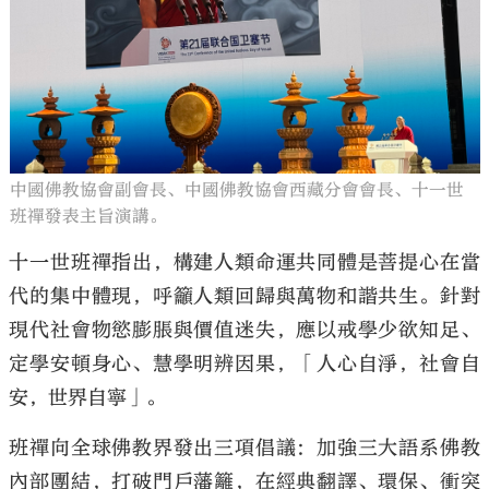
中國佛教協會副會長、中國佛教協會西藏分會會長、十一世
班禪發表主旨演講。
十一世班禪指出，構建人類命運共同體是菩提心在當
代的集中體現，呼籲人類回歸與萬物和諧共生。針對
現代社會物慾膨脹與價值迷失，應以戒學少欲知足、
定學安頓身心、慧學明辨因果，「人心自淨，社會自
安，世界自寧」。
班禪向全球佛教界發出三項倡議：加強三大語系佛教
內部團結，打破門戶藩籬，在經典翻譯、環保、衝突