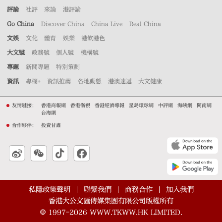
評論
社評
來論
港評論
Go China
Discover China
China Live
Real China
文娛
文化
體育
娛樂
港飲港色
大文號
政務號
個人號
機構號
專題
新聞專題
特別策劃
資訊
專欄+
資訊推薦
各地動態
港澳速遞
大文健康
友情鏈接：
香港商報網
香港衛視
香港經濟導報
星島環球網
中評網
海峽網
閩南網
台海網
合作夥伴：
投資甘肅
私隱政策聲明
聯繫我們
商務合作
加入我們
香港大公文匯傳媒集團有限公司版權所有
©
1997-2026
WWW.TKWW.HK LIMITED.