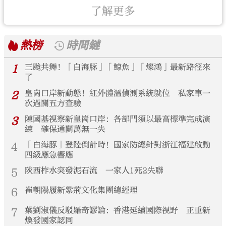
了解更多
熱榜
時間鏈
1
三颱共舞！「白海豚」「鯨魚」「燦鴻」最新路徑來
了
2
皇崗口岸新動態！紅外體溫偵測系統就位 私家車一
次過關五方查驗
3
陳國基視察新皇崗口岸：各部門須以最高標準完成演
練 確保通關萬無一失
4
「白海豚」登陸倒計時！國家防總針對浙江福建啟動
四級應急響應
5
陝西柞水突發泥石流 一家人1死2失聯
6
崔朝陽履新紫荊文化集團總經理
7
葉劉淑儀反駁羅奇謬論：香港延續國際視野 正重新
煥發國家認同