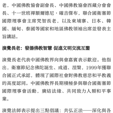
老，中國佛教協會副會長、中國佛教協會西藏分會會
長、十一世班禪額爾德尼·確吉傑布，聯合國衛塞節
國際理事會主席梵智長老，以及柬埔寨、日本、韓
國、緬甸、泰國等國家和地區佛教領袖出席並發表主
旨講話。
演覺長老：發揚佛教智慧 促進文明交流互鑒
演覺長老代表中國佛教界向與會嘉賓表示歡迎。他指
出，衛塞節紀念佛陀誕生、成道、涅槃，1999年獲聯
合國正式承認，體現了國際社會對佛教慈悲和平教義
的高度認同。中國佛教界長期積極參與聯合國衛塞節
國際理事會活動，廣結法緣、共同致力人類和平事
業。
演覺法師表示提出三點倡議：共弘正法——深化與各