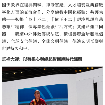
國佛教界在經典闡釋、禪修實踐、人才培養及典籍數
字化方面的交流合作，分享佛教中國化經驗；共護生
態——弘揚「身土不二」「依正不二」環境思想與慈
悲護生精神，倡導綠色低碳生活方式；共建命運共同
體——賡續中外佛教傳統法誼，積極響應全球發展倡
議、全球安全倡議、全球文明倡議，促進文明互鑒與
世界持久和平。
班禪大師：以菩提心與緣起智回應時代課題