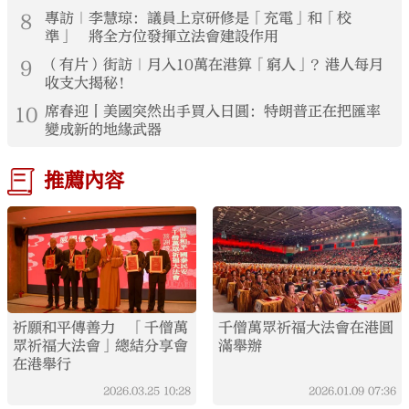
8
專訪｜李慧琼：議員上京研修是「充電」和「校
準」 將全方位發揮立法會建設作用
9
（有片）街訪｜月入10萬在港算「窮人」？港人每月
收支大揭秘！
10
席春迎丨美國突然出手買入日圓：特朗普正在把匯率
變成新的地緣武器
推薦內容
祈願和平傳善力 「千僧萬
千僧萬眾祈福大法會在港圓
眾祈福大法會」總結分享會
滿舉辦
在港舉行
2026.03.25
10:28
2026.01.09
07:36