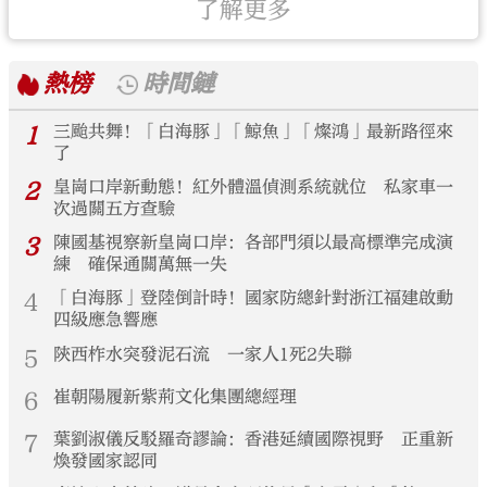
了解更多
熱榜
時間鏈
1
三颱共舞！「白海豚」「鯨魚」「燦鴻」最新路徑來
了
2
皇崗口岸新動態！紅外體溫偵測系統就位 私家車一
次過關五方查驗
3
陳國基視察新皇崗口岸：各部門須以最高標準完成演
練 確保通關萬無一失
4
「白海豚」登陸倒計時！國家防總針對浙江福建啟動
四級應急響應
5
陝西柞水突發泥石流 一家人1死2失聯
6
崔朝陽履新紫荊文化集團總經理
7
葉劉淑儀反駁羅奇謬論：香港延續國際視野 正重新
煥發國家認同