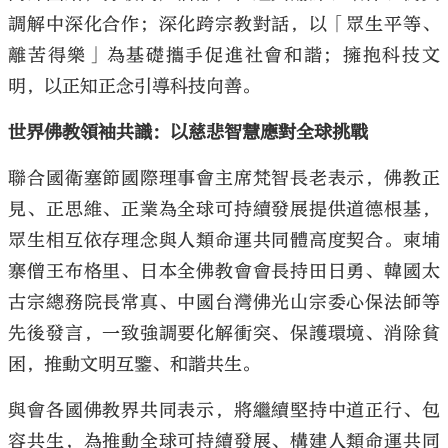
調解中深化合作；深化跨宗教對話，以「眾生平等、
離苦得樂」為基礎攜手促進社會和諧；擁抱科技文
明，以正知正念引導科技向善。
世界佛教領袖共識：以慈悲智慧應對全球挑戰
聯合國衛塞節國際理事會主席梵智長老表示，佛教正
見、正思維、正業為全球可持續發展提供道德根基，
眾生相互依存理念與人類命運共同體高度契合。柬埔
寨僧王布格里、日本全佛教會會長持田日勇、韓國太
古宗總務院長常真、中國台灣佛光山宗委心保法師等
先後發言，一致強調要化解衝突、保護環境、消除貧
困，推動文明互鑒、和諧共生。
與會各國佛教界共同表示，將繼續堅持中道正行、包
容共生，為推動全球可持續發展、構建人類命運共同