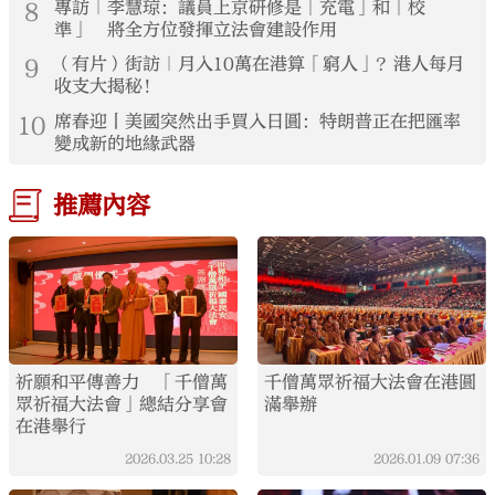
8
專訪｜李慧琼：議員上京研修是「充電」和「校
準」 將全方位發揮立法會建設作用
9
（有片）街訪｜月入10萬在港算「窮人」？港人每月
收支大揭秘！
10
席春迎丨美國突然出手買入日圓：特朗普正在把匯率
變成新的地緣武器
推薦內容
祈願和平傳善力 「千僧萬
千僧萬眾祈福大法會在港圓
眾祈福大法會」總結分享會
滿舉辦
在港舉行
2026.03.25
10:28
2026.01.09
07:36