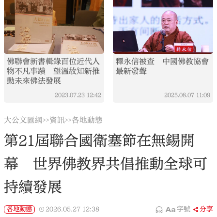
佛聯會新書輯錄百位近代人
釋永信被查 中國佛教協會
物不凡事蹟 望溫故知新推
最新發聲
動未來佛法發展
2023.07.23
12:42
2025.08.07
11:09
大公文匯網
資訊
各地動態
>>
>>
第21屆聯合國衛塞節在無錫開
幕 世界佛教界共倡推動全球可
持續發展
各地動態
2026.05.27
12:38
字號
分享