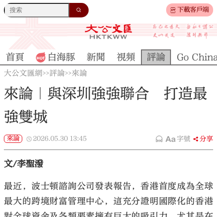
下載客戶端
首頁
白海豚
新聞
視頻
評論
Go Chin
大公文匯網
評論
來論
>>
>>
來論｜與深圳強強聯合 打造最
強雙城
來論
2026.05.30
13:45
字號
分享
文/李聖潑
最近，波士頓諮詢公司發表報告，香港首度成為全球
最大的跨境財富管理中心，這充分證明國際化的香港
對全球資金及各類要素擁有巨大的吸引力，尤其是在