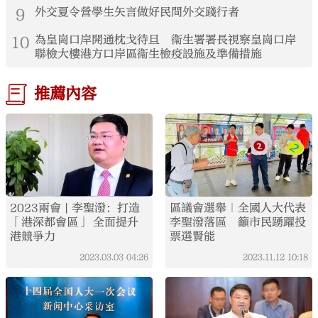
9
外交夏令營學生矢言做好民間外交踐行者
10
為皇崗口岸開通枕戈待旦 衞生署署長視察皇崗口岸
聯檢大樓港方口岸區衞生檢疫設施及準備措施
推薦內容
2023兩會 | 李聖潑：打造
區議會選舉｜全國人大代表
「港深都會區」 全面提升
李聖潑落區 籲市民踴躍投
港競爭力
票選賢能
2023.03.03
04:26
2023.11.12
10:18