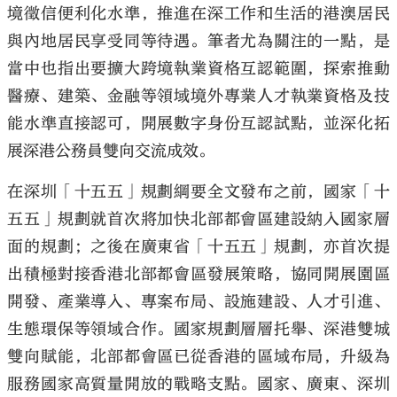
境徵信便利化水準，推進在深工作和生活的港澳居民
與內地居民享受同等待遇。筆者尤為關注的一點，是
當中也指出要擴大跨境執業資格互認範圍，探索推動
醫療、建築、金融等領域境外專業人才執業資格及技
能水準直接認可，開展數字身份互認試點，並深化拓
展深港公務員雙向交流成效。
在深圳「十五五」規劃綱要全文發布之前，國家「十
五五」規劃就首次將加快北部都會區建設納入國家層
面的規劃；之後在廣東省「十五五」規劃，亦首次提
出積極對接香港北部都會區發展策略，協同開展園區
開發、產業導入、專案布局、設施建設、人才引進、
生態環保等領域合作。國家規劃層層托舉、深港雙城
雙向賦能，北部都會區已從香港的區域布局，升級為
服務國家高質量開放的戰略支點。國家、廣東、深圳