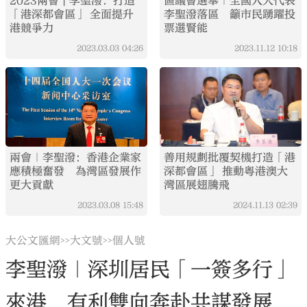
2023兩會 | 李聖潑：打造
區議會選舉｜全國人大代表
「港深都會區」 全面提升
李聖潑落區 籲市民踴躍投
港競爭力
票選賢能
2023.03.03
04:26
2023.11.12
10:18
兩會｜李聖潑：香港企業家
善用規劃批覆契機打造「港
應積極奮發 為灣區發展作
深都會區」 推動粵港澳大
更大貢獻
灣區展翅騰飛
2023.03.08
15:48
2024.11.13
02:39
大公文匯網
大文號
個人號
>>
>>
李聖潑｜深圳居民「一簽多行」
來港 有利雙向奔赴共謀發展