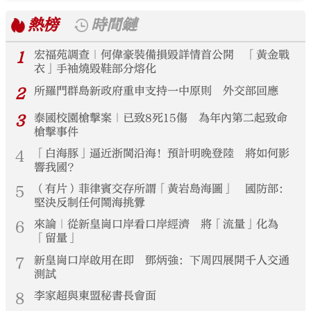
熱榜
時間鏈
1
宏福苑調查｜何偉豪裝備損毀詳情首公開 「黃金戰
衣」手袖燒毀鞋部分熔化
2
所羅門群島新政府重申支持一中原則 外交部回應
3
泰國校園槍擊案｜已致8死15傷 為年內第二起致命
槍擊事件
4
「白海豚」逼近浙閩沿海！預計明晚登陸 將如何影
響我國？
5
（有片）菲律賓交存所謂「黃岩島海圖」 國防部：
堅決反制任何鬧海挑釁
6
來論｜從新皇崗口岸看口岸經濟 將「流量」化為
「留量」
7
新皇崗口岸啟用在即 鄧炳強：下周四展開千人交通
測試
8
李家超與東盟秘書長會面