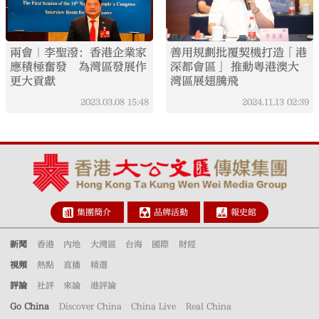
兩會｜李聖潑：香港企業家
善用規劃批覆契機打造「港
應積極奮發 為灣區發展作
深都會區」 推動粵港澳大
更大貢獻
灣區展翅騰飛
2023.03.08
15:48
2024.11.13
02:39
集團簡介
品牌活動
報史館
新聞
香港
內地
大灣區
台海
國際
財經
視頻
熱點
直播
精選
評論
社評
來論
港評論
Go China
Discover China
China Live
Real China