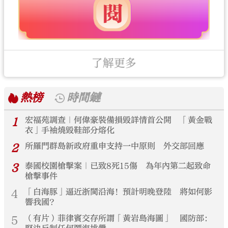
了解更多
熱榜
時間鏈
1
宏福苑調查｜何偉豪裝備損毀詳情首公開 「黃金戰
衣」手袖燒毀鞋部分熔化
2
所羅門群島新政府重申支持一中原則 外交部回應
3
泰國校園槍擊案｜已致8死15傷 為年內第二起致命
槍擊事件
4
「白海豚」逼近浙閩沿海！預計明晚登陸 將如何影
響我國？
5
（有片）菲律賓交存所謂「黃岩島海圖」 國防部：