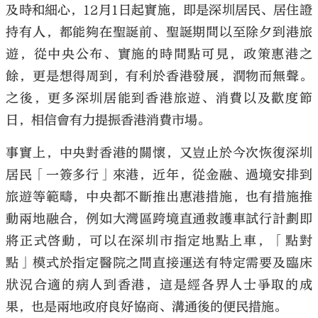
及時和細心，12月1日起實施，即是深圳居民、居住證
持有人，都能夠在聖誕前、聖誕期間以至除夕到港旅
遊，從中央公布、實施的時間點可見，政策惠港之
餘，更是想得周到，有利於香港發展，潤物而無聲。
之後，更多深圳居能到香港旅遊、消費以及歡度節
日，相信會有力提振香港消費市場。
事實上，中央對香港的關懷，又豈止於今次恢復深圳
居民「一簽多行」來港，近年，從金融、過境安排到
旅遊等範疇，中央都不斷推出惠港措施，也有措施推
動兩地融合，例如大灣區跨境直通救護車試行計劃即
將正式啓動，可以在深圳市指定地點上車，「點對
點」模式於指定醫院之間直接運送有特定需要及臨床
狀況合適的病人到香港，這是經各界人士爭取的成
果，也是兩地政府良好協商、溝通後的便民措施。