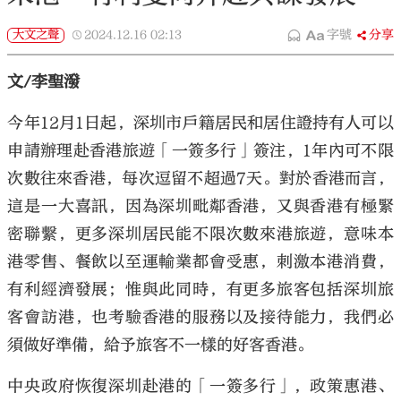
大文之聲
2024.12.16
02:13
字號
分享
文/李聖潑
今年12月1日起，深圳市戶籍居民和居住證持有人可以
申請辦理赴香港旅遊「一簽多行」簽注，1年內可不限
次數往來香港，每次逗留不超過7天。對於香港而言，
這是一大喜訊，因為深圳毗鄰香港，又與香港有極緊
密聯繫，更多深圳居民能不限次數來港旅遊，意味本
港零售、餐飲以至運輸業都會受惠，刺激本港消費，
有利經濟發展；惟與此同時，有更多旅客包括深圳旅
客會訪港，也考驗香港的服務以及接待能力，我們必
須做好準備，給予旅客不一樣的好客香港。
中央政府恢復深圳赴港的「一簽多行」，政策惠港、