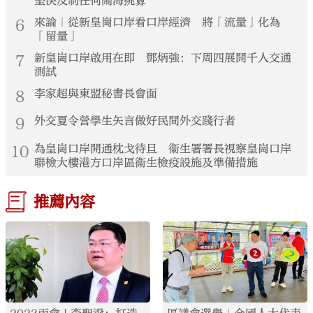
堅決反制任何鬧海挑釁
6
來論｜從新皇崗口岸看口岸經濟 將「流量」化為
「留量」
7
新皇崗口岸啟用在即 鄧炳強：下周四展開千人交通
測試
8
李家超與東盟秘書長會面
9
外交夏令營學生矢言做好民間外交踐行者
10
為皇崗口岸開通枕戈待旦 衞生署署長視察皇崗口岸
聯檢大樓港方口岸區衞生檢疫設施及準備措施
推薦內容