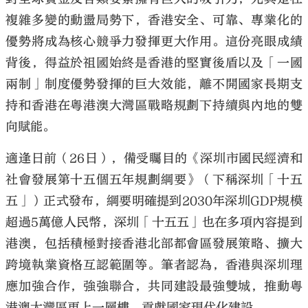
複雜多變的動盪局勢下，香港安全、可靠、專業化的
優勢將成為核心競爭力發揮更大作用。這份亮眼成績
背後，得益於祖國始終是香港的堅實後盾以及「一國
兩制」制度優勢發揮的巨大效能，離不開國家長期支
大公文匯
持和香港在粵港澳大灣區戰略規劃下持續與內地的雙
向賦能。
適逢日前（26日），備受矚目的《深圳市國民經濟和
社會發展第十五個五年規劃綱要》（下稱深圳「十五
五」）正式發布，綱要明確提到2030年深圳GDP規模
超過5萬億人民幣，深圳「十五五」也在多項內容提到
港澳，包括積極對接香港北部都會區發展策略、擴大
跨境執業資格互認範圍等。筆者認為，香港與深圳理
應加強合作，強強聯合，共同建設最強雙城，推動粵
港澳大灣區更上一層樓，貢獻國家現代化建設。