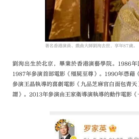
著名香港演員、戲曲大師劉洵去世，享年87歲。
劉洵出生於北京，畢業於香港演藝學院。1986
1987年參演首部電影《殭屍至尊》。1990年憑
參演王晶執導的喜劇電影《九品芝麻官白面包青天》
謂》。2013年參演由王家衛導演執導的動作電影