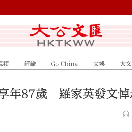
視頻
評論
Go China
文娛
大文
享年87歲 羅家英發文悼