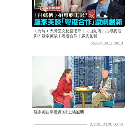
（有片）大灣區文化藝術節｜《白蛇傳》拍粵劇電
影？羅家英談「粵港合作」戲劇創新
2024.09.11
08:13
羅家英自爆投資3片上映無期
2021.04.30
00:46