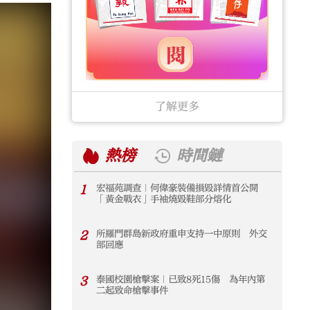
了解更多
熱榜
時間鏈
1
宏福苑調查｜何偉豪裝備損毀詳情首公開
1
「黃金戰衣」手袖燒毀鞋部分熔化
2
所羅門群島新政府重申支持一中原則 外交
2
部回應
3
泰國校園槍擊案｜已致8死15傷 為年內第
3
二起致命槍擊事件