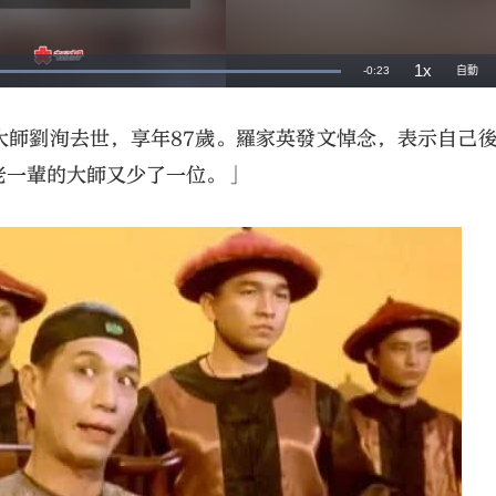
大師劉洵去世，享年87歲。羅家英發文悼念，表示自己
老一輩的大師又少了一位。」