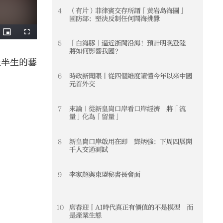
4
（有片）菲律賓交存所謂「黃岩島海圖」
4
國防部：堅決反制任何鬧海挑釁
5
「白海豚」逼近浙閩沿海！預計明晚登陸
5
將如何影響我國？
後半生的藝
6
時政新聞眼丨從四個維度讀懂今年以來中國
6
元首外交
7
來論｜從新皇崗口岸看口岸經濟 將「流
7
量」化為「留量」
8
新皇崗口岸啟用在即 鄧炳強：下周四展開
8
千人交通測試
9
李家超與東盟秘書長會面
9
10
席春迎丨AI時代真正有價值的不是模型 而
10
是產業生態