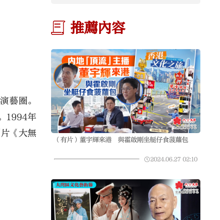
推薦內容
入演藝圈。
1994年
劇片《大無
（有片）董宇輝來港 與霍啟剛坐艇仔食菠蘿包
2024.06.27
02:10