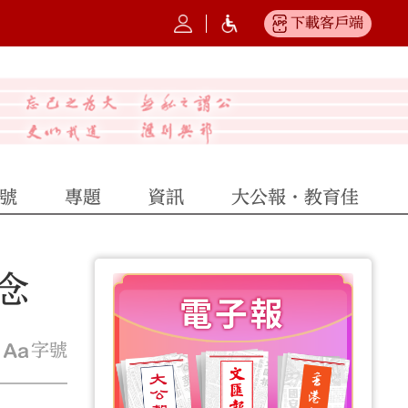
下載客戶端
號
專題
資訊
大公報·教育佳
念
字號