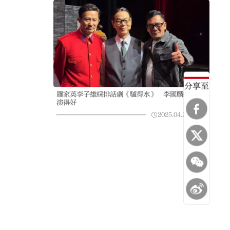
分享至
羅家英李子雄綵排話劇《驢得水》 李國麟探班讚
演得好
2025.04.23
14:12