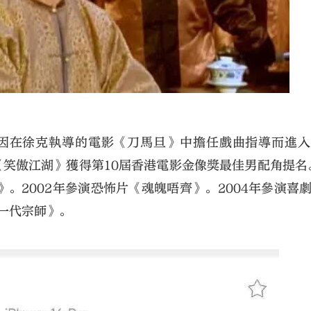
年因在徐克執導的電影《刀馬旦》中擔任戲曲指導而進
藉《笑傲江湖》獲得第10屆香港電影金像獎最佳男配角提名。
。2002年參演恐怖片《魂魄唔齊》。2004年參演喜
《一代宗師》。