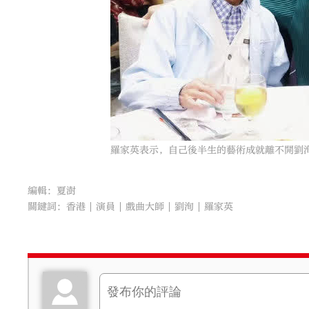
羅家英表示，自己後半生的藝術成就離不開劉
編輯：夏澍
關鍵詞：
香港
演員
戲曲大師
劉洵
羅家英