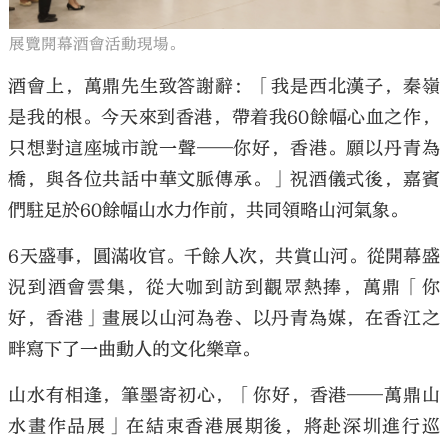
展覽開幕酒會活動現場。
酒會上，萬鼎先生致答謝辭：「我是西北漢子，秦嶺
是我的根。今天來到香港，帶着我60餘幅心血之作，
只想對這座城市說一聲——你好，香港。願以丹青為
橋，與各位共話中華文脈傳承。」祝酒儀式後，嘉賓
們駐足於60餘幅山水力作前，共同領略山河氣象。
6天盛事，圓滿收官。千餘人次，共賞山河。從開幕盛
況到酒會雲集，從大咖到訪到觀眾熱捧，萬鼎「你
好，香港」畫展以山河為卷、以丹青為媒，在香江之
畔寫下了一曲動人的文化樂章。
山水有相逢，筆墨寄初心，「你好，香港——萬鼎山
水畫作品展」在結束香港展期後，將赴深圳進行巡