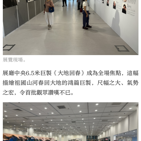
展覽現場。
展廳中央6.5米巨製《大地回春》成為全場焦點，這幅
描繪祖國山河春回大地的鴻篇巨製，尺幅之大、氣勢
之宏，令首批觀眾讚嘆不已。