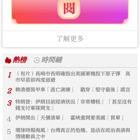
了解更多
熱榜
時間鏈
1
（有片）長崎市長明確指出美國軍機投下原子彈 高
市早苗卻再度迴避
2
賴清德裝甲車「逃亡演練」 戳穿「堅守最後」謊言
3
特朗普：伊朗目前經濟狀況「非常糟糕」 「甚至沒有
錢支付軍隊開支」
4
伊朗開出「天價清單」 霍峽重開要美國「買單」
5
環球時報海風｜台灣真正的危機，是活在政治表演與
情緒動員之中