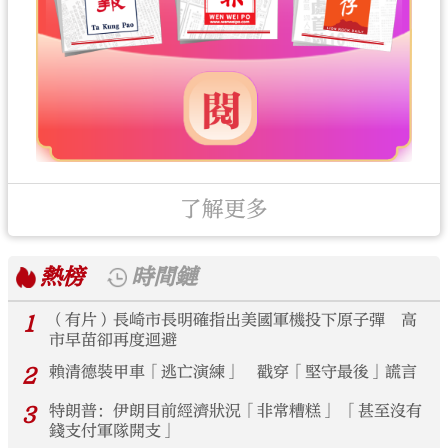
了解更多
熱榜
時間鏈
1
（有片）長崎市長明確指出美國軍機投下原子彈 高
市早苗卻再度迴避
2
賴清德裝甲車「逃亡演練」 戳穿「堅守最後」謊言
3
特朗普：伊朗目前經濟狀況「非常糟糕」 「甚至沒有
錢支付軍隊開支」