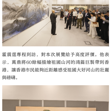
霍震霆專程到訪，對本次展覽給予高度評價。他表
示，萬鼎將60餘幅描繪祖國山河的鴻篇巨製帶到香
港，讓香港市民能夠近距離感受祖國大好河山的壯麗
與磅礴。