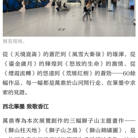
展览现场。
從《天境崑崙》的蒼茫到《風雪大秦嶺》的雄渾，從
《鎏金歲月》的輝煌到《怒放的生命》的激情，從
《煙霞流轉》的悠遠到《荒塬紅樹》的蒼勁——60餘
幅作品，每一幅都是萬鼎於山河間行走、在筆墨中求
索的見證。
西北筆墨 致敬香江
萬鼎專為本次展覽創作的三幅獅子山主題畫作——
《獅山柱天地》《獅子山之晨》《獅山錦繡圖》，是