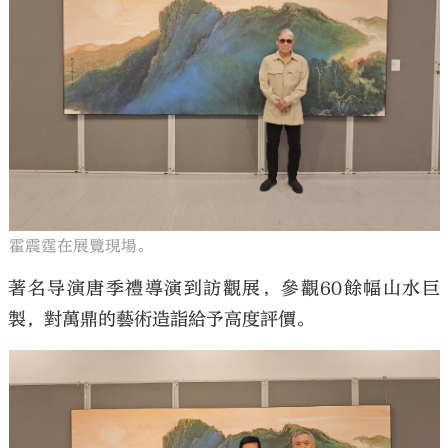
霍震霆在展覽現場。
著名导演唐季禮導演到訪觀展，參觀60餘幅山水巨
製，對萬鼎的藝術造詣給予高度評價。