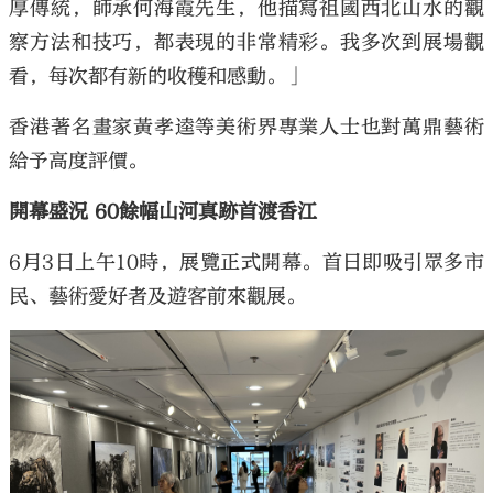
厚傳統，師承何海霞先生，他描寫祖國西北山水的觀
察方法和技巧，都表現的非常精彩。我多次到展場觀
看，每次都有新的收穫和感動。」
香港著名畫家黃孝逵等美術界專業人士也對萬鼎藝術
給予高度評價。
開幕盛況 60餘幅山河真跡首渡香江
6月3日上午10時，展覽正式開幕。首日即吸引眾多市
民、藝術愛好者及遊客前來觀展。