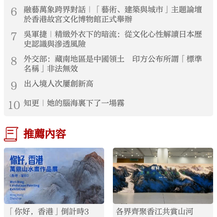
6
融藝萬象跨界對話｜「藝術、建築與城市」主題論壇
於香港故宮文化博物館正式舉辦
7
吳軍捷｜精緻外衣下的暗流：從文化心性解讀日本歷
史認識與滲透風險
8
外交部：藏南地區是中國領土 印方公布所謂「標準
名稱」非法無效
9
出入境人次屢創新高
10
知更｜她的腦海裏下了一場霧
推薦內容
「你好，香港」倒計時3
各界齊聚香江共賞山河