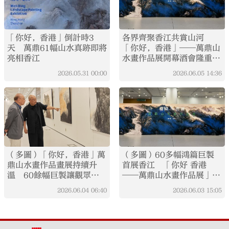
「你好，香港」倒計時3
各界齊聚香江共賞山河
天 萬鼎61幅山水真跡即將
「你好，香港」——萬鼎山
亮相香江
水畫作品展開幕酒會隆重舉
行
2026.05.31
00:00
2026.06.05
14:36
（多圖）「你好，香港」萬
（多圖）60多幅鴻篇巨製
鼎山水畫作品畫展持續升
首展香江 「你好 香港
溫 60餘幅巨製讓觀眾置
——萬鼎山水畫作品展」今
身祖國山河氣韻之中
日開幕
2026.06.04
06:40
2026.06.03
15:05