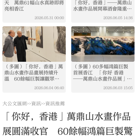
天 萬鼎61幅山水真跡即將
「你好，香港」——萬鼎山
亮相香江
水畫作品展開幕酒會隆重舉
行
2026.05.31
00:00
2026.06.05
14:36
（多圖）「你好，香港」萬
（多圖）60多幅鴻篇巨製
鼎山水畫作品畫展持續升
首展香江 「你好 香港
溫 60餘幅巨製讓觀眾置
——萬鼎山水畫作品展」今
身祖國山河氣韻之中
日開幕
2026.06.04
06:40
2026.06.03
15:05
大公文匯網
資訊
資訊推薦
>>
>>
「你好，香港」萬鼎山水畫作品
展圓滿收官 60餘幅鴻篇巨製驚