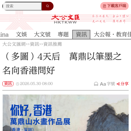
下載客戶端
ina
文娛
大文號
專題
資訊
大公報·教育
大公文匯網
資訊
資訊推薦
>>
>>
（多圖）4天后 萬鼎以筆墨之
名向香港問好
資訊
2026.05.30
08:00
字號
分享