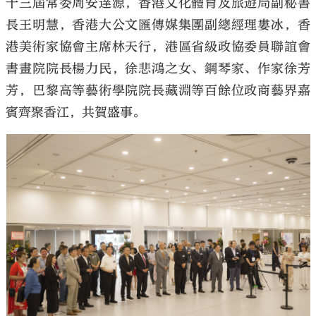
十三屆常委周安達源，香港文化體育及旅遊局副秘書
長王明慧，香港大公文匯傳媒集團副總經理婁冰，香
港美術家協會主席林天行，港區省級政協委員聯誼會
書畫院院長楊力民，徐悲鴻之女、鋼琴家、作家徐芳
芳，巴黎高等藝術學院院長藏淵等百餘位政商藝界嘉
賓齊聚香江，共賀盛事。