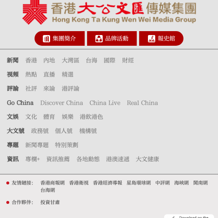
集團簡介
品牌活動
報史館
新聞
香港
內地
大灣區
台海
國際
財經
視頻
熱點
直播
精選
評論
社評
來論
港評論
Go China
Discover China
China Live
Real China
文娛
文化
體育
娛樂
港飲港色
大文號
政務號
個人號
機構號
專題
新聞專題
特別策劃
資訊
專欄+
資訊推薦
各地動態
港澳速遞
大文健康
友情鏈接：
香港商報網
香港衛視
香港經濟導報
星島環球網
中評網
海峽網
閩南網
台海網
合作夥伴：
投資甘肅