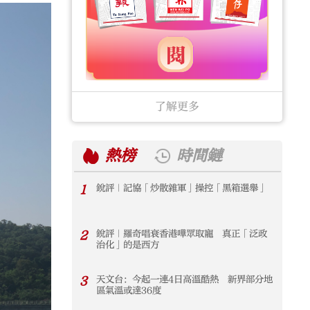
了解更多
熱榜
時間鏈
1
銳評｜記協「炒散雜軍」操控「黑箱選舉」
1
2
銳評｜羅奇唱衰香港嘩眾取寵 真正「泛政
2
治化」的是西方
3
天文台：今起一連4日高溫酷熱 新界部分地
3
區氣溫或達36度