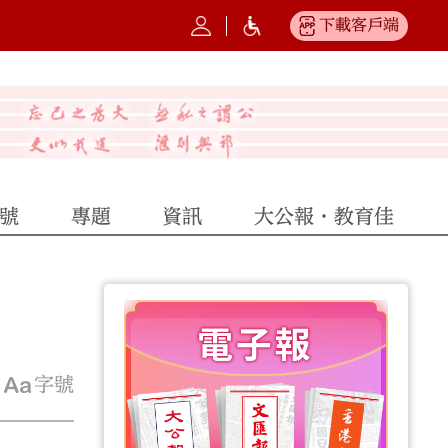
下載客戶端
號
專題
資訊
大公報·教育佳
字號