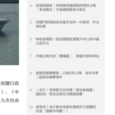
4
宏福苑調查｜何偉豪裝備損毀詳情首公開
4
「黃金戰衣」手袖燒毀鞋部分熔化
5
所羅門群島新政府重申支持一中原則 外交
5
部回應
6
時政新聞眼丨從四個維度讀懂今年以來中國
6
元首外交
7
中國公開月球「寶藏圖」 將建月球科研站
7
8
泰國校園槍擊案｜已致8死15傷 為年內第
8
二起致命槍擊事件
施有關行政
9
（有片）菲律賓交存所謂「黃岩島海圖」
9
例》、《中
國防部：堅決反制任何鬧海挑釁
地九市自由
10
席春迎丨為什麼未來最有價值的不是醫院
10
而是「健康共同體」？