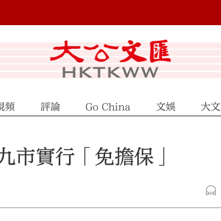
視頻
評論
Go China
文娛
大文
九市實行「免擔保」