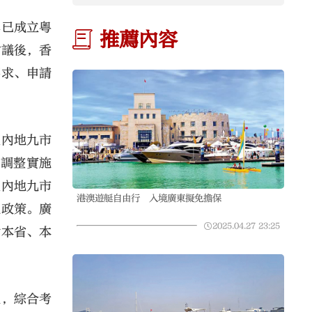
早已成立粵
推薦內容
會議後，香
要求、申請
區內地九市
時調整實施
區內地九市
港澳遊艇自由行 入境廣東擬免擔保
記政策。廣
2025.04.27
23:25
對本省、本
況，綜合考