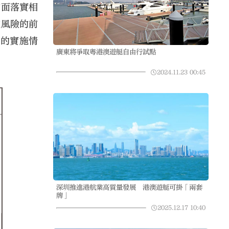
方面落實相
控風險的前
市的實施情
廣東將爭取粵港澳遊艇自由行試點
2024.11.23
00:45
深圳推進港航業高質量發展 港澳遊艇可掛「兩套
牌」
2025.12.17
10:40