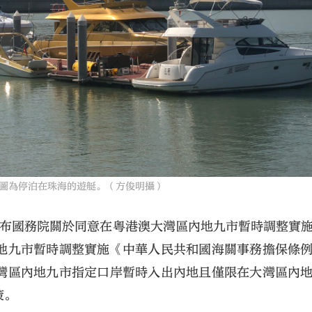
圖為停泊在珠海的遊艇。（方俊明攝）
公布國務院關於同意在粵港澳大灣區內地九市暫時調整實
地九市暫時調整實施《中華人民共和國海關事務擔保條
灣區內地九市指定口岸暫時入出內地且僅限在大灣區內
策。