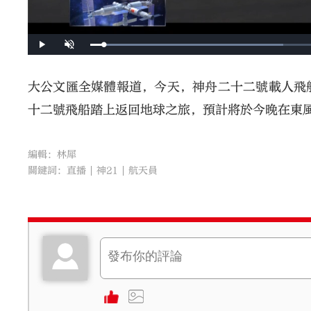
大公文匯全媒體報道，今天，神舟二十二號載人飛
十二號飛船踏上返回地球之旅，預計將於今晚在東
編輯：林犀
關鍵詞：
直播
神21
航天員