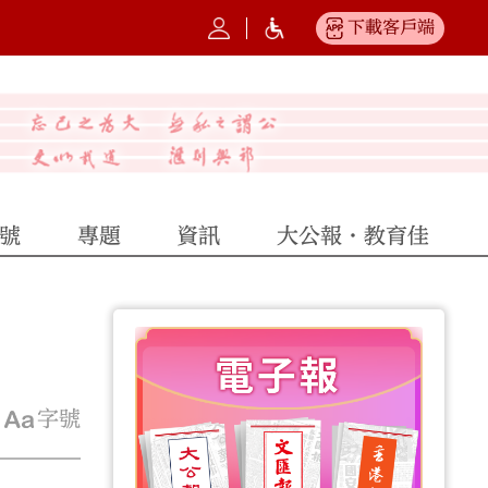
下載客戶端
號
專題
資訊
大公報·教育佳
字號