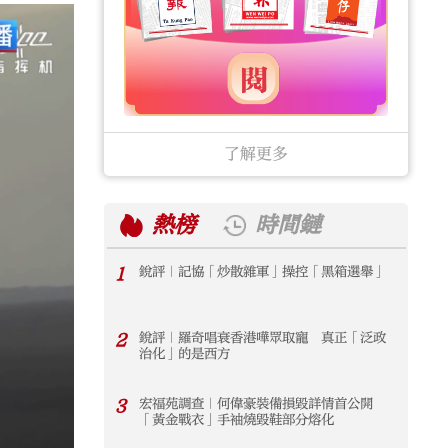
了解更多
熱榜
時間鏈
1
銳評｜記協「炒散雜軍」操控「黑箱選舉」
1
2
銳評｜羅奇唱衰香港嘩眾取寵 真正「泛政
2
治化」的是西方
3
宏福苑調查｜何偉豪裝備損毀詳情首公開
3
「黃金戰衣」手袖燒毀鞋部分熔化