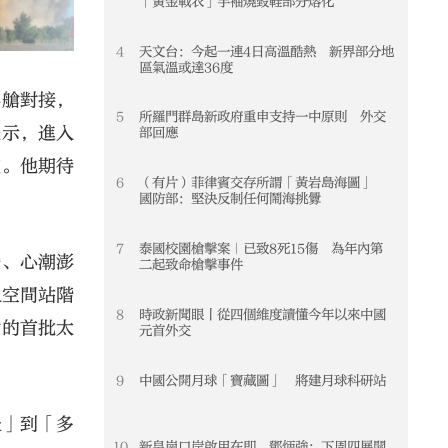
「黃金戰衣」手袖燒毀鞋部分熔化
4
天文台：今起一連4日高溫酷熱 新界部分地
4
區氣溫或達36度
心艙對接，
5
所羅門群島新政府重申支持一中原則 外交
5
表示，進入
部回應
室。他期待
6
（有片）菲律賓交存所謂「黃岩島海圖」
6
國防部：堅決反制任何鬧海挑釁
7
泰國校園槍擊案｜已致8死15傷 為年內第
7
騰、心潮澎
二起致命槍擊事件
入空間站階
8
時政新聞眼丨從四個維度讀懂今年以來中國
8
艙的首批太
元首外交
。
9
中國公開月球「寶藏圖」 將建月球科研站
9
天」到「多
10
新皇崗口岸啟用在即 鄧炳強：下周四展開
10