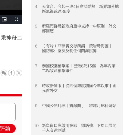
4
天文台：今起一連4日高溫酷熱 新界部分地
4
區氣溫或達36度
5
所羅門群島新政府重申支持一中原則 外交
5
部回應
搭乘神舟二
6
（有片）菲律賓交存所謂「黃岩島海圖」
6
國防部：堅決反制任何鬧海挑釁
7
泰國校園槍擊案｜已致8死15傷 為年內第
7
二起致命槍擊事件
8
時政新聞眼丨從四個維度讀懂今年以來中國
8
元首外交
9
中國公開月球「寶藏圖」 將建月球科研站
9
10
新皇崗口岸啟用在即 鄧炳強：下周四展開
10
評論
千人交通測試