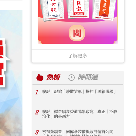
了解更多
熱榜
時間鏈
1
銳評｜記協「炒散雜軍」操控「黑箱選舉」
1
2
銳評｜羅奇唱衰香港嘩眾取寵 真正「泛政
2
治化」的是西方
3
宏福苑調查｜何偉豪裝備損毀詳情首公開
3