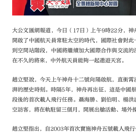
大公文匯網報道，今日（17日）上午9時22分，
開啟了中國航天員常駐太空的時代，國際社會對此
到空間站階段，中國將繼續加大國際合作與交流的
在不久的將來，中外航天員能夠一起遨遊天宮。
趙立堅說，今天上午神舟十二號向陽啟航，直衝霄
湃的歷史時刻。時隔5年，神舟再出征，這是中國
段後的首次載人飛行任務。聶海勝、劉伯明、楊洪
空訪客，將在軌駐留三個月，開展出艙活動、場外
趙立堅指出，自2003年首次實施神舟五號載人飛