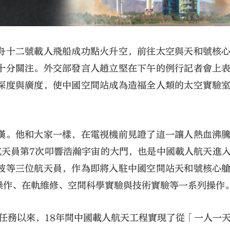
神舟十二號載人飛船成功點火升空，前往太空與天和號核
十分關注。外交部發言人趙立堅在下午的例行記者會上
深度與廣度，使中國空間站成為造福全人類的太空實驗
漢。他和大家一樣，在電視機前見證了這一讓人熱血沸
航天員第7次叩響浩瀚宇宙的大門，也是中國載人航天進
波等三位航天員，作為即將入駐中國空間站天和號核心
操作、在軌維修、空間科學實驗與技術實驗等一系列操作
行任務以來，18年間中國載人航天工程實現了從「一人一