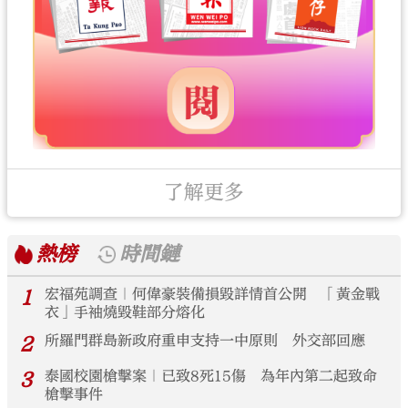
了解更多
熱榜
時間鏈
1
宏福苑調查｜何偉豪裝備損毀詳情首公開 「黃金戰
衣」手袖燒毀鞋部分熔化
2
所羅門群島新政府重申支持一中原則 外交部回應
3
泰國校園槍擊案｜已致8死15傷 為年內第二起致命
槍擊事件