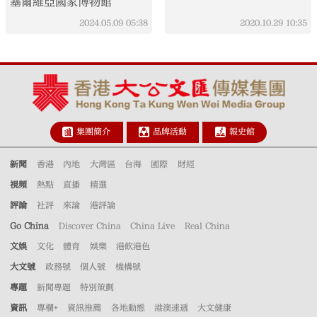
塞爾維亞國家博物館
2024.05.09
05:38
2020.10.29
10:35
集團簡介
品牌活動
報史館
新聞
香港
內地
大灣區
台海
國際
財經
視頻
熱點
直播
精選
評論
社評
來論
港評論
Go China
Discover China
China Live
Real China
文娛
文化
體育
娛樂
港飲港色
大文號
政務號
個人號
機構號
專題
新聞專題
特別策劃
資訊
專欄+
資訊推薦
各地動態
港澳速遞
大文健康