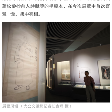
蒲松齡抄前人詩賦等的手稿本，在今次展覽中首次齊
聚一堂，集中亮相。
展覽現場 （大公文匯網記者江鑫嫻 攝）