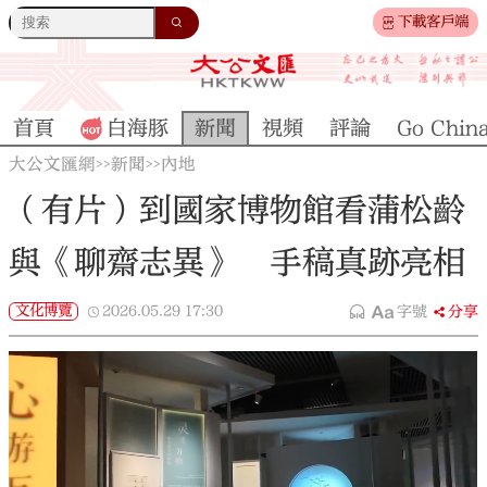
下載客戶端
首頁
白海豚
新聞
視頻
評論
Go Chin
大公文匯網
新聞
內地
>>
>>
（有片）到國家博物館看蒲松齡
與《聊齋志異》 手稿真跡亮相
文化博覽
2026.05.29
17:30
字號
分享