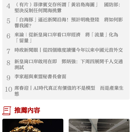
4
（有片）菲律賓交存所謂「黃岩島海圖」 國防部：
堅決反制任何鬧海挑釁
5
「白海豚」逼近浙閩沿海！預計明晚登陸 將如何影
響我國？
6
來論｜從新皇崗口岸看口岸經濟 將「流量」化為
「留量」
7
時政新聞眼丨從四個維度讀懂今年以來中國元首外交
8
新皇崗口岸啟用在即 鄧炳強：下周四展開千人交通
測試
9
李家超與東盟秘書長會面
10
席春迎丨AI時代真正有價值的不是模型 而是產業生
態
推薦內容