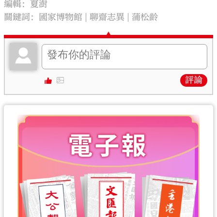
編輯：夏澍
關鍵詞：
國家博物館
聊齋志異
蒲松齡
評論