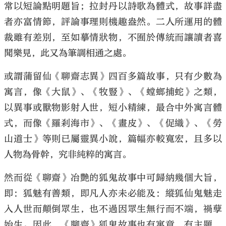
常以短論點明題旨；拉封丹以詩歌為體式，故事詳盡
者亦富情節，評論事理則機趣盎然。二人所運用的體
裁雖有差別，至如摹情狀物，不囿於傳統而讓讀者喜
聞樂見，此又為筆調相通之處。
或謂蒲留仙《聊齋志異》四百多篇故事，只有少數為
寓言，像《大鼠》、《牧豎》、《螳螂捕蛇》之類，
以異事或獸物影射人世，短小精練，最合中外寓言體
式，而像《羅剎海市》、《畫皮》、《促織》、《勞
山道士》等則已屬靈異小說，篇幅亦較寬宏，且多以
人物為骨幹，究非純粹的寓言。
然而從《聊齋》冶艷的狐鬼故事中可歸納幾個大旨，
即：狐魅有善類，即凡人亦未必能及：縱狐仙鬼魅走
入人世而顛倒眾生，也不過因眾生無行而不端，禍孽
始生。因此，《聊齋》狐鬼故事也有寓意，有主題，