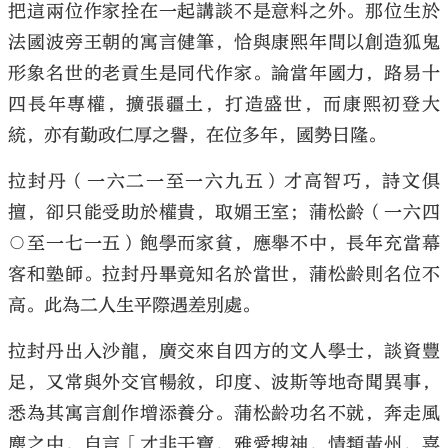
把這兩位作家拴在一起講談不是意料之外。那位生於
法國波旁王朝的寓言健筆，恰與康熙年間以創造狐鬼
形象名世的老貢生是同代作家。論當年國力，路易十
四長年專權，擴張疆土，打造盛世，而康熙初登大
統，亦有勤政仁厚之譽，在位多年，國勢日隆。
拉封丹（一六二一至一六九五）才高智巧，詩文俱
擅，卻只能受助於權貴，取媚王室；蒲松齡（一六四
○至一七一五）飽學而家貧，應舉不中，長年充當幕
客和塾師。拉封丹畢竟知名於當世，蒲松齡則名位不
高。此為二人生平際遇差別處。
拉封丹出入沙龍，廣交來自四方的文人學士，談資豐
足，又常與外交官暢敘，印度、波斯等地奇聞異事，
悉為其寓言創作增添養分。蒲松齡功名不就，奔走風
塵之中，自言「才非干寶，雅愛搜神，情類黃州，喜