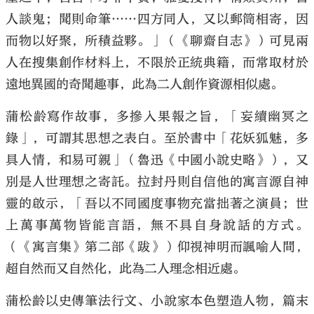
人談鬼；聞則命筆……四方同人，又以郵筒相寄，因
而物以好聚，所積益夥。」（《聊齋自志》）可見兩
人在搜集創作材料上，不限於正統典籍，而常取材於
遠地異國的奇聞趣事，此為二人創作資源相似處。
蒲松齡寫作故事，多摻入果報之旨，「妄續幽冥之
錄」，可謂其思想之表白。至於書中「花妖狐魅，多
具人情，和易可親」（魯迅《中國小說史略》），又
別是人世理想之寄託。拉封丹則自信他的寓言源自神
靈的啟示，「吾以不同國度事物充當拙著之演員；世
上萬事萬物皆能言語，無不具自身說話的方式。
（《寓言集》第二部《跋》）仰視神明而諷喻人間，
超自然而又自然化，此為二人理念相近處。
蒲松齡以史傳筆法行文、小說家本色塑造人物，篇末