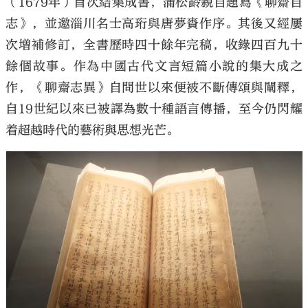
（1679年）首次結集成書，蒲松齡親自題寫《聊齋自
志》，並邀淄川名士高珩與唐夢賚作序。其後又經屢
次增補修訂，全書歷時四十餘年完稿，收錄四百九十
餘個故事。作為中國古代文言短篇小說的集大成之
作，《聊齋志異》自問世以來便被不斷傳頌與闡釋，
自19世紀以來已被譯為數十種語言傳播，至今仍閃耀
着超越時代的藝術與思想光芒。