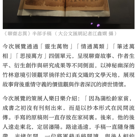
《聊齋志異》半部手稿 （大公文匯網記者江鑫嫻 攝）
今次展覽通過「靈生萬物」「情通萬類」「筆述萬
相」「思接萬方」四個單元，呈現聊齋故事、作者生
平、衍生創作與研究成果等不同側面，以神秘幽深的
竹林意境引領觀眾徜徉於幻真交織的文學天地，展現
故事背後重情守義的價值觀與作者深沉的濟世情懷。
今次展覽的策展人樂日樂介紹：「因為蒲松齡家貧，
成書之初沒有刊刻出來，而是以抄本形式在民間流
傳。手寫的原稿則一直存放在家祠裏。後來，他的後
人遠走東北，定居瀋陽。路途遙遠，手稿一直隨身攜
帶。光緒年間，一位將軍藉手稿閱讀，與後人相約