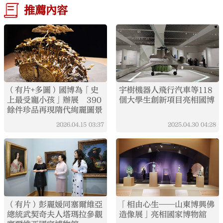
推薦內容
（有片+多圖）國博為「史
宇樹機器人飛行汽車等118
上最受寵小孩」辦展 390
個大學生創新項目亮相國博
餘件珍品再現隋代絢麗圖景
2026.04.15
03:37
2025.04.30
04:28
（有片）彭麗媛同塞爾維亞
「相由心生——山東博興佛
總統武契奇夫人塔瑪拉參觀
造像展」亮相國家博物舘