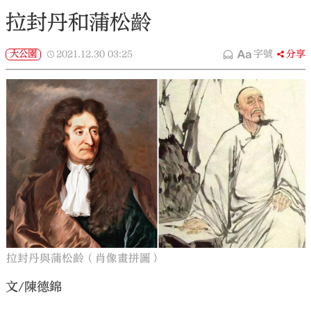
拉封丹和蒲松齡
大公園
2021.12.30
03:25
字號
分享
拉封丹與蒲松齡（肖像畫拼圖）
文/陳德錦