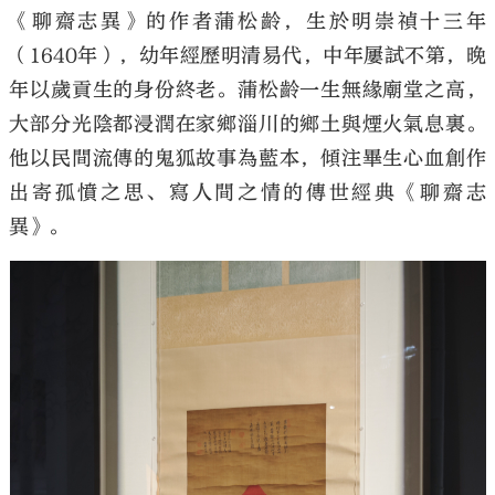
《聊齋志異》的作者蒲松齡，生於明崇禎十三年
（1640年），幼年經歷明清易代，中年屢試不第，晚
年以歲貢生的身份終老。蒲松齡一生無緣廟堂之高，
大部分光陰都浸潤在家鄉淄川的鄉土與煙火氣息裏。
他以民間流傳的鬼狐故事為藍本，傾注畢生心血創作
出寄孤憤之思、寫人間之情的傳世經典《聊齋志
異》。