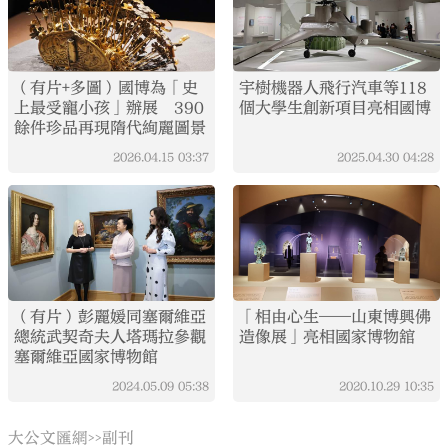
（有片+多圖）國博為「史
宇樹機器人飛行汽車等118
上最受寵小孩」辦展 390
個大學生創新項目亮相國博
餘件珍品再現隋代絢麗圖景
2026.04.15
03:37
2025.04.30
04:28
（有片）彭麗媛同塞爾維亞
「相由心生——山東博興佛
總統武契奇夫人塔瑪拉參觀
造像展」亮相國家博物舘
塞爾維亞國家博物館
2024.05.09
05:38
2020.10.29
10:35
大公文匯網
副刊
>>