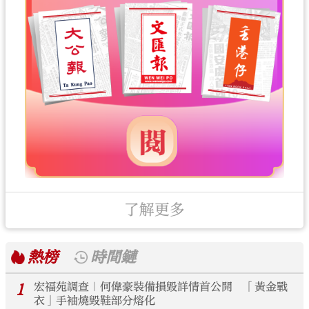
了解更多
熱榜
時間鏈
1
宏福苑調查｜何偉豪裝備損毀詳情首公開 「黃金戰
衣」手袖燒毀鞋部分熔化