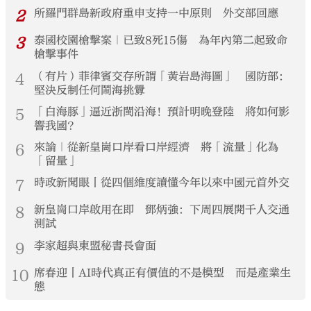
2
所羅門群島新政府重申支持一中原則 外交部回應
3
泰國校園槍擊案｜已致8死15傷 為年內第二起致命
槍擊事件
4
（有片）菲律賓交存所謂「黃岩島海圖」 國防部：
堅決反制任何鬧海挑釁
5
「白海豚」逼近浙閩沿海！預計明晚登陸 將如何影
響我國？
6
來論｜從新皇崗口岸看口岸經濟 將「流量」化為
「留量」
7
時政新聞眼丨從四個維度讀懂今年以來中國元首外交
8
新皇崗口岸啟用在即 鄧炳強：下周四展開千人交通
測試
9
李家超與東盟秘書長會面
10
席春迎丨AI時代真正有價值的不是模型 而是產業生
態