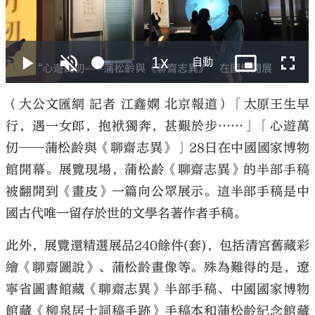
大公文匯
（大公文匯網 記者 江鑫嫻 北京報道）「太原王生早
行，遇一女郎，抱袱獨奔，甚艱於步……」「心遊萬
仞——蒲松齡與《聊齋志異》」28日在中國國家博物
館開幕。展覽現場，蒲松齡《聊齋志異》的半部手稿
被翻開到《畫皮》一篇向公眾展示。這半部手稿是中
國古代唯一留存於世的文學名著作者手稿。
此外，展覽還精選展品240餘件(套)，包括清宮舊藏彩
繪《聊齋圖說》、蒲松齡畫像等。殊為難得的是，遼
寧省圖書館藏《聊齋志異》半部手稿、中國國家博物
館藏《柳泉居士詞稿手跡》手稿本和蒲松齡紀念館藏