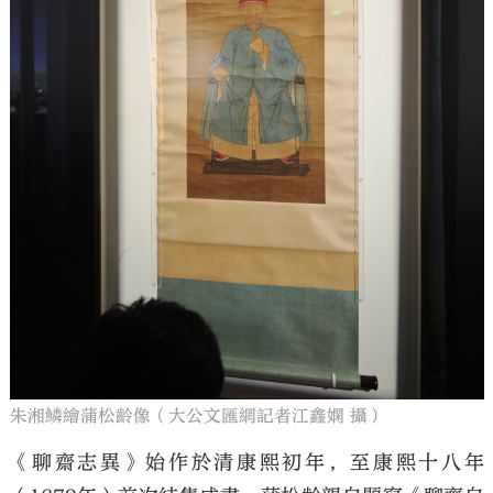
朱湘鱗繪蒲松齡像（大公文匯網記者江鑫嫻 攝）
《聊齋志異》始作於清康熙初年，至康熙十八年