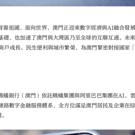
背靠祖國，面向世界，澳門正迎來數字經濟與AI融合發
基礎，也加速了澳門與大灣區乃至全球的互聯互通。未
於商戶成長、民生便利與城市繁榮，為澳門緊密對接國家
螞蟻銀行（澳門）依託螞蟻集團與阿里巴巴集團在AI、
鏈路數字金融服務體系，全方位滿足澳門居民及企業在
展。