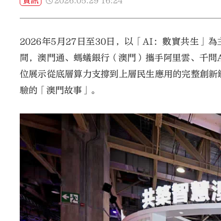
2026.05.29
16:24
資訊
2026年5月27日至30日，以「AI：數實共生」
間，澳門通、螞蟻銀行（澳門）攜手阿里雲、千問
位展示從底層算力支撐到上層民生應用的完整創新
驗的「澳門故事」。