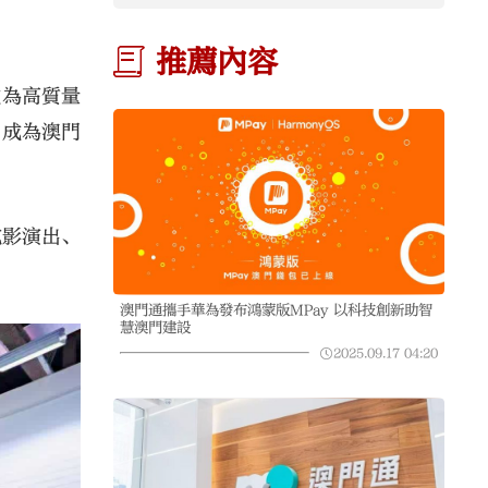
推薦內容
成為高質量
，成為澳門
電影演出、
澳門通攜手華為發布鴻蒙版MPay 以科技創新助智
慧澳門建設
2025.09.17
04:20