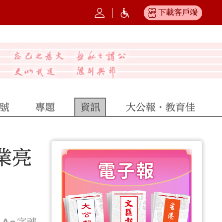
下載客戶端
號
專題
資訊
大公報·教育佳
業亮