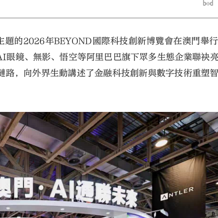
為主題的2026年BEYOND國際科技創新博覽會在澳門舉
AI眼鏡、無影、悟空等阿里巴巴旗下眾多生態企業聯袂
鏈路，向外界生動講述了金融科技創新與數字技術重塑
大公文匯