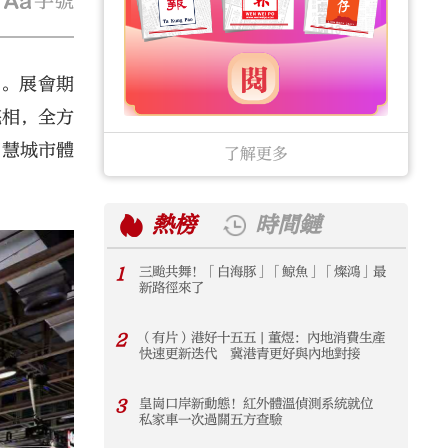
字號
行。展會期
亮相，全方
智慧城市體
了解更多
熱榜
時間鏈
1
三颱共舞！「白海豚」「鯨魚」「燦鴻」最
1
新路徑來了
2
（有片）港好十五五 | 董煜：內地消費生產
2
快速更新迭代 冀港青更好與內地對接
3
皇崗口岸新動態！紅外體溫偵測系統就位
3
私家車一次過關五方查驗