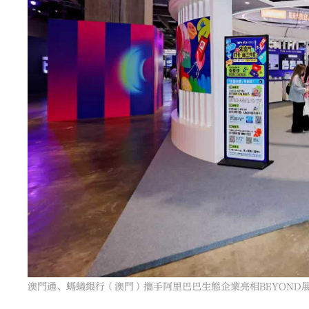
澳門通、螞蟻銀行（澳門）攜手阿里巴巴生態企業亮相BEYOND