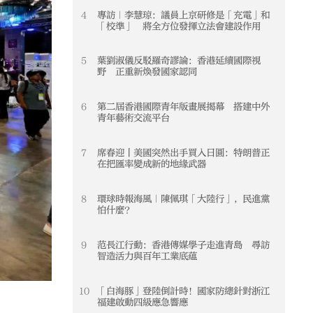
4
專訪｜李慧琼：議員上京研修是「充電」和
4
「校準」 將全方位發揮立法會建設作用
5
葉劉淑儀反駁羅奇謬論：香港延續國際視
5
野 正重新煥發國家認同
6
第二屆香港國際青年版畫展揭幕 搭建中外
6
青年藝術交流平台
7
席春迎丨美國突然出手買入日圓：特朗普正
7
在把匯率變成新的地緣武器
8
環球時報海風｜陳佩琪「大陸行」，民進黨
8
怕什麼？
9
范長江行動：香港傳媒學子走進青島 尋訪
9
智造活力與百年工業底蘊
10
「白海豚」登陸倒計時！國家防總針對浙江
10
福建啟動四級應急響應