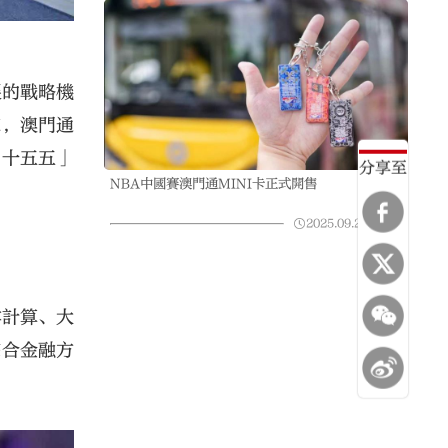
展的戰略機
來，澳門通
「十五五」
分享至
NBA中國賽澳門通MINI卡正式開售
2025.09.22
06:19
雲計算、大
綜合金融方