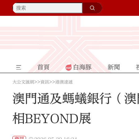
首頁
白海豚
新聞
>>
>>
大公文匯網
資訊
港澳速遞
澳門通及螞蟻銀行（澳
相BEYOND展