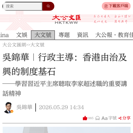
下載客戶端
ina
文娛
大文號
專題
資訊
大公報·教育
大公文匯網
大文號
>>
吳錦華｜行政主導：香港由治及
興的制度基石
——學習習近平主席聽取李家超述職的重要講
話精神
吳錦華
2026.05.29
14:34
字號
分享
885