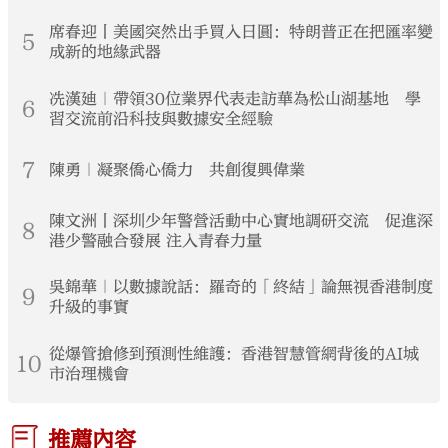
席春迎丨美國突然出手買入日圓：特朗普正在把匯率變
5
成新的地緣武器
冼漢廸｜帶領30位業界代表走訪華為松山湖基地 學
6
習交流前沿科技與數據安全經驗
7
陳勇｜凝聚僑心僑力 共創復興偉業
陳文洲丨深圳少年警營活動中心實地調研交流 促進深
8
港少警融合發展 注入青春力量
吳錦華｜以數據說話：羅奇的「終結」論無視香港制度
9
升級的事實
從爆管搶修到預測性維護：香港智慧管網背後的AI城
10
市治理機會
推薦內容