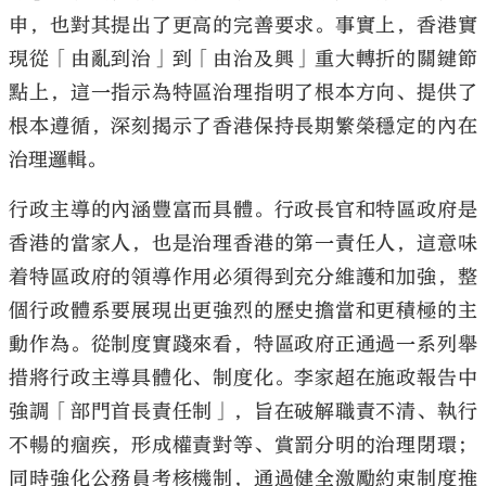
申，也對其提出了更高的完善要求。事實上，香港實
現從「由亂到治」到「由治及興」重大轉折的關鍵節
點上，這一指示為特區治理指明了根本方向、提供了
根本遵循，深刻揭示了香港保持長期繁榮穩定的內在
治理邏輯。
行政主導的內涵豐富而具體。行政長官和特區政府是
香港的當家人，也是治理香港的第一責任人，這意味
着特區政府的領導作用必須得到充分維護和加強，整
個行政體系要展現出更強烈的歷史擔當和更積極的主
動作為。從制度實踐來看，特區政府正通過一系列舉
措將行政主導具體化、制度化。李家超在施政報告中
強調「部門首長責任制」，旨在破解職責不清、執行
不暢的痼疾，形成權責對等、賞罰分明的治理閉環；
同時強化公務員考核機制，通過健全激勵約束制度推