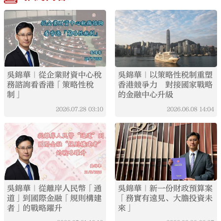
吳錦華｜從企業財資中心稅
吳錦華｜以策略性税制重塑
務諮詢看香港「策略性稅
香港競爭力 對接國家戰略
制」
的金融中心升級
2026.07.28
03:10
2026.06.08
14:04
吳錦華｜從離岸人民幣「通
吳錦華｜新一份財政預算案
道」到國際金融「規則構建
「務實有遠見、大膽投資未
者」的戰略躍升
來」