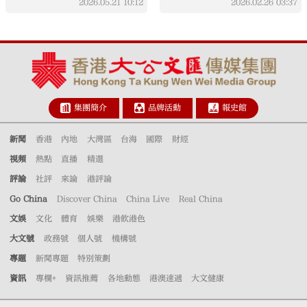
2026.05.21
10:12
2026.02.26
03:37
集團簡介
品牌活動
報史館
新聞
香港
內地
大灣區
台海
國際
財經
視頻
熱點
直播
精選
評論
社評
來論
港評論
Go China
Discover China
China Live
Real China
文娛
文化
體育
娛樂
港飲港色
大文號
政務號
個人號
機構號
專題
新聞專題
特別策劃
資訊
專欄+
資訊推薦
各地動態
港澳速遞
大文健康