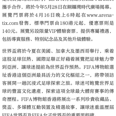
攜手合作，將於今年5月28日在銅鑼灣時代廣場揭幕。
展覽門票將於4月16日晚上6時起在www.arena-
tix.com發售，標準門票由180港元起，優惠票則是
140元。展覽另設限量VIP體驗套票，提供專屬禮遇，
包括導賞服務、特別紀念品及其他升級體驗。
世界盃將於今夏在美國、加拿大及墨西哥舉行，乘着
這股足球狂熱，國際足聯正好藉着展覽把足球魅力帶
到亞洲，讓球迷提前為世界盃作預熱。FIFA博物館選
址香港這個亞洲最具活力的文化樞紐之一，將帶領訪
客展開一趟沉浸式足球探索之旅。球迷可飽覽世界足
球的豐富文化遺產，探索這項全球最大體育賽事的傳
奇歷程。FIFA博物館香港將展出一系列珍貴收藏品、
獎盃、多媒體互動裝置及精選故事，讓球迷重溫歷屆
FIFA世界盃及FIFA女子世界盃的重要里程碑。