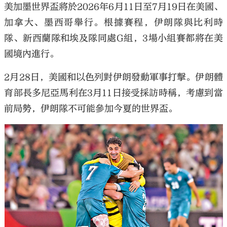
美加墨世界盃將於2026年6月11日至7月19日在美國、
加拿大、墨西哥舉行。根據賽程，伊朗隊與比利時
隊、新西蘭隊和埃及隊同處G組，3場小組賽都將在美
國境內進行。
2月28日，美國和以色列對伊朗發動軍事打擊。伊朗體
育部長多尼亞馬利在3月11日接受採訪時稱，考慮到當
前局勢，伊朗隊不可能參加今夏的世界盃。