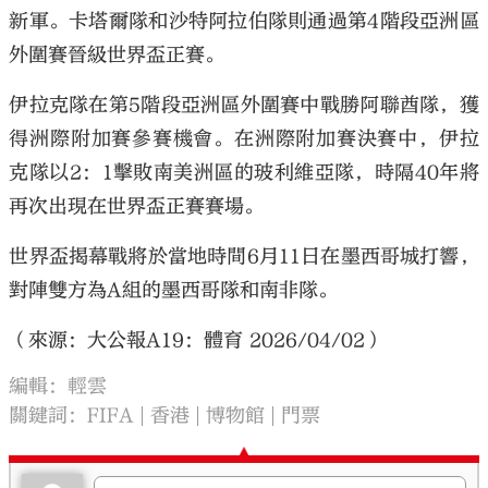
新軍。卡塔爾隊和沙特阿拉伯隊則通過第4階段亞洲區
外圍賽晉級世界盃正賽。
伊拉克隊在第5階段亞洲區外圍賽中戰勝阿聯酋隊，獲
得洲際附加賽參賽機會。在洲際附加賽決賽中，伊拉
克隊以2：1擊敗南美洲區的玻利維亞隊，時隔40年將
再次出現在世界盃正賽賽場。
世界盃揭幕戰將於當地時間6月11日在墨西哥城打響，
對陣雙方為A組的墨西哥隊和南非隊。
（來源：大公報A19：體育 2026/04/02）
編輯：輕雲
關鍵詞：
FIFA
香港
博物館
門票