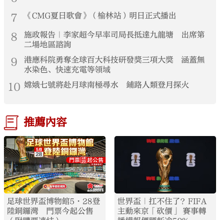
7
《CMG夏日歌會》（榆林站）明日正式播出
8
施政報告｜李家超今早率司局長抵達九龍塘 出席第
二場地區諮詢
9
港應科院勇奪全球百大科技研發獎三項大獎 涵蓋無
水染色、快速充電等領域
10
嫦娥七號將赴月球南極尋水 鋪路人類登月探火
推薦內容
足球世界盃博物館5·28登
世界盃｜扛不住了？FIFA
陸銅鑼灣 門票今起公售
主動來京「砍價」 賽事轉