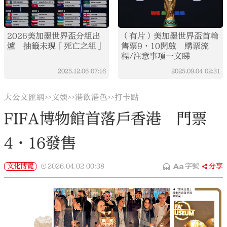
2026美加墨世界盃分組出
（有片）美加墨世界盃首輪
爐 抽籤未現「死亡之組」
售票9·10開啟 購票流
程/注意事項一文睇
2025.12.06
07:16
2025.09.04
02:31
大公文匯網
文娛
港飲港色
打卡點
>>
>>
>>
FIFA博物館首落戶香港 門票
4·16發售
文化博覽
2026.04.02
00:38
字號
分享