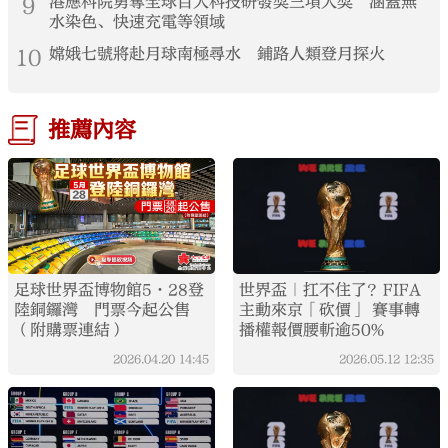
9
港應科院勇奪全球百大科技研發獎三項大獎 涵蓋無
水染色、快速充電等領域
10
嫦娥七號將赴月球南極尋水 鋪路人類登月探火
推薦內容
足球世界盃博物館5·28登
世界盃｜扛不住了？FIFA
陸銅鑼灣 門票今起公售
主動來京「砍價」 賽事轉
（附購票連結）
播權報價腰斬逾50%
2026.04.20
14:45
2026.05.12
12:35