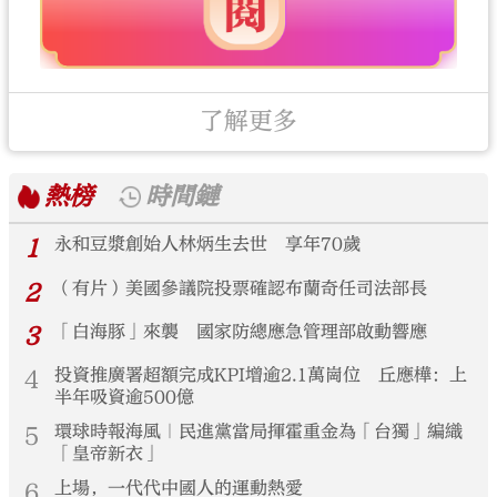
了解更多
熱榜
時間鏈
1
永和豆漿創始人林炳生去世 享年70歲
2
（有片）美國參議院投票確認布蘭奇任司法部長
3
「白海豚」來襲 國家防總應急管理部啟動響應
4
投資推廣署超額完成KPI增逾2.1萬崗位 丘應樺：上
半年吸資逾500億
5
環球時報海風｜民進黨當局揮霍重金為「台獨」編織
「皇帝新衣」
6
上場，一代代中國人的運動熱愛