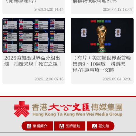
（附購票連結）
播權報價腰斬逾50%
2026.04.20
14:45
2026.05.12
12:35
2026美加墨世界盃分組出
（有片）美加墨世界盃首輪
爐 抽籤未現「死亡之組」
售票9·10開啟 購票流
程/注意事項一文睇
2025.12.06
07:16
2025.09.04
02:31
集團簡介
品牌活動
報史館