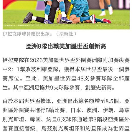
伊拉克隊球員慶祝出線。（法新社）
亞洲9隊出戰美加墨世盃創新高
伊拉克隊在2026美加墨世界盃外圍賽洲際附加賽決賽
中2：1擊敗玻利維亞隊，獲得本屆世界盃最後一個參
賽席位。至此，美加墨世界盃48支參賽球隊全部產
生。其中亞洲足協共9支球隊參賽，創歷史新高。
由於本屆世界盃擴軍，亞洲區出線名額增至8.5個，亞
洲區外圍賽共進行5輪比賽。日本、澳洲、伊朗、烏茲
別克斯坦、韓國、約旦6支球隊通過第3階段亞洲區外
圍賽直接晉級，烏茲別克斯坦隊和約旦隊成為世界盃