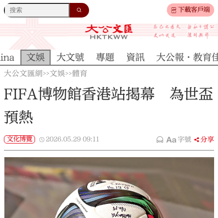
下載客戶端
ina
文娛
大文號
專題
資訊
大公報·教育
大公文匯網
文娛
體育
>>
>>
FIFA博物館香港站揭幕 為世盃
預熱
文化博覽
2026.05.29
09:11
字號
分享