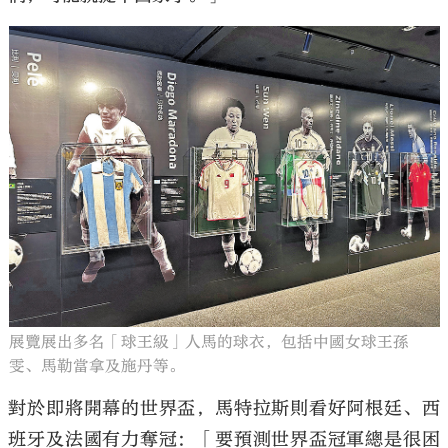
展覽展出多名「球王級」人馬的球衣，包括中國女球王孫
雯、馬勒當拿及施丹等。
對於即將開幕的世界盃，馬特拉斯則看好阿根廷、西
班牙及法國有力奪冠：「要預測世界盃冠軍總是很困