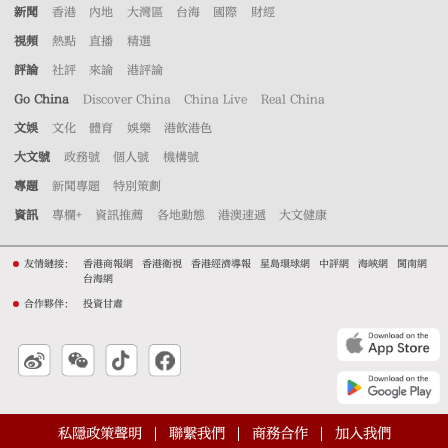
新聞
香港
內地
大灣區
台海
國際
財經
視頻
熱點
直播
精選
評論
社評
來論
港評論
Go China
Discover China
China Live
Real China
文娛
文化
體育
娛樂
港飲港色
大文號
政務號
個人號
機構號
專題
新聞專題
特別策劃
資訊
專欄+
資訊推薦
各地動態
港澳速遞
大文健康
友情鏈接：
香港商報網
香港衛視
香港經濟導報
星島環球網
中評網
海峽網
閩南網
台海網
合作夥伴：
投資甘肅
私隱政策聲明
聯繫我們
商務合作
加入我們