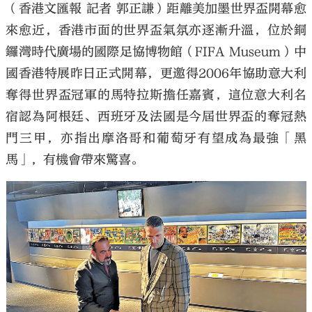
（香港文匯報 記者 郭正謙）距離美加墨世界盃開幕愈
來愈近，香港市面的世界盃氣氛亦逐漸升溫，位於銅
鑼灣時代廣場的國際足協博物館（FIFA Museum）中
國香港特展昨日正式開幕，更邀得2006年協助意大利
奪得世界盃冠軍的馬特拉斯擔任嘉賓，這位意大利名
宿認為阿根廷、西班牙及法國是今屆世界盃的奪冠熱
門三甲，亦指出摩洛哥和葡萄牙有望成為最強「黑
馬」，有機會帶來驚喜。