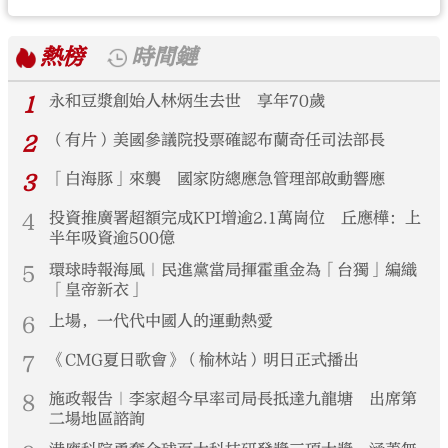
熱榜
時間鏈
1
永和豆漿創始人林炳生去世 享年70歲
2
（有片）美國參議院投票確認布蘭奇任司法部長
3
「白海豚」來襲 國家防總應急管理部啟動響應
4
投資推廣署超額完成KPI增逾2.1萬崗位 丘應樺：上
半年吸資逾500億
5
環球時報海風｜民進黨當局揮霍重金為「台獨」編織
「皇帝新衣」
6
上場，一代代中國人的運動熱愛
7
《CMG夏日歌會》（榆林站）明日正式播出
8
施政報告｜李家超今早率司局長抵達九龍塘 出席第
二場地區諮詢