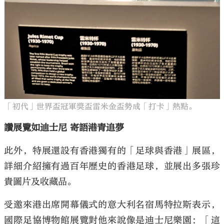
「初代」世界盃冠軍獎盃雷米金盃勢成「打卡」熱點。
讚展覽如迪士尼 寄語港青追夢
此外，特展還設有香港獨有的「足球與香港」展區，
詳細介紹擁有過百年歷史的香港足球，並展出多張珍
貴圖片及收藏品。
受邀來港出席開幕儀式的意大利名宿馬特拉斯表示，
國際足協博物館展覽對他來說像是迪士尼樂園：「這