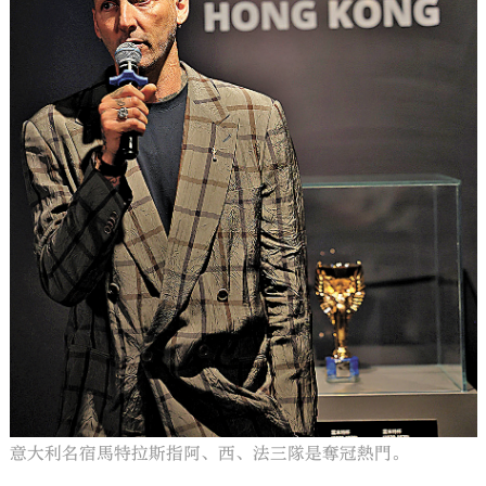
意大利名宿馬特拉斯指阿、西、法三隊是奪冠熱門。