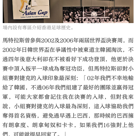
場內設有專區介紹香港足球歷史。
馬特拉斯曾參與2002及2006年兩屆世界盃決賽周，而
2002年日韓世界盃在爭議性中被東道主韓國淘汰，不
過四年後意大利卻在不被看好下成功登頂，他更於決
賽中頂入扳平一球成為奪冠功臣，但馬特拉斯卻對小
組賽對捷克的入球印象最深刻：「02年我們不幸地輸
給了韓國，不過06年我們組建了最好的團隊並贏得冠
軍，可能大家都會記住我在決賽的入球，但對我來
說，小組賽對捷克的入球最為深刻，這入球協助我們
奪得首名資格，避免過早遇上巴西，那時候的巴西擁
有朗拿度、朗拿甸奴和卡卡，如果我們16強對上他
們，可能就提早回家了。」