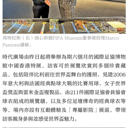
馬特拉斯（右）細心聆聽FIFA Museum董事總經理Marco
Fazzone講解。
時代廣場由昨日起將舉辦為期六個月的國際足協博物
館中國香港特展，訪客可於展覽欣賞到多個珍貴藏
品，包括陪伴比利前往世界盃舞台的護照、見證2006
年意大利與法國經典點球大戰的比賽用球、女子世界
盃獎盃與雷米金盃複製品、由211件國際足協會員協會
球衣組成的展覽牆，以及多位足壇傳奇的經典球衣等
等，場內亦設有互動體驗及「專屬影院」展區，帶領
訪客親身參與並感受世界盃魅力。