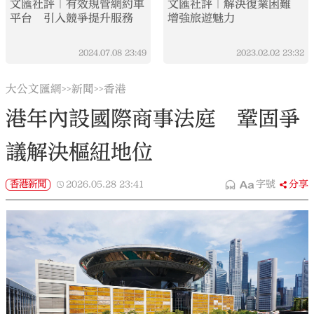
文匯社評｜有效規管網約車
文匯社評｜解決復業困難
平台 引入競爭提升服務
增強旅遊魅力
2024.07.08
23:49
2023.02.02
23:32
大公文匯網
新聞
香港
>>
>>
港年內設國際商事法庭 鞏固爭
議解決樞紐地位
香港新聞
2026.05.28
23:41
字號
分享