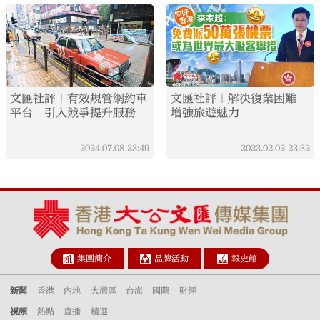
文匯社評｜有效規管網約車
文匯社評｜解決復業困難
平台 引入競爭提升服務
增強旅遊魅力
2024.07.08
23:49
2023.02.02
23:32
集團簡介
品牌活動
報史館
新聞
香港
內地
大灣區
台海
國際
財經
視頻
熱點
直播
精選