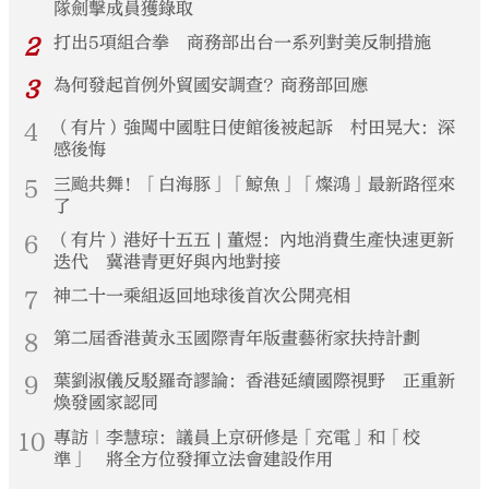
隊劍擊成員獲錄取
2
打出5項組合拳 商務部出台一系列對美反制措施
3
為何發起首例外貿國安調查？商務部回應
4
（有片）強闖中國駐日使館後被起訴 村田晃大：深
感後悔
5
三颱共舞！「白海豚」「鯨魚」「燦鴻」最新路徑來
了
6
（有片）港好十五五 | 董煜：內地消費生產快速更新
迭代 冀港青更好與內地對接
7
神二十一乘組返回地球後首次公開亮相
8
第二屆香港黃永玉國際青年版畫藝術家扶持計劃
9
葉劉淑儀反駁羅奇謬論：香港延續國際視野 正重新
煥發國家認同
10
專訪｜李慧琼：議員上京研修是「充電」和「校
準」 將全方位發揮立法會建設作用