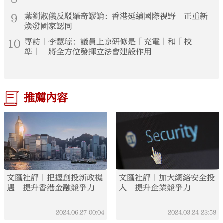
9
葉劉淑儀反駁羅奇謬論：香港延續國際視野 正重新
煥發國家認同
10
專訪｜李慧琼：議員上京研修是「充電」和「校
準」 將全方位發揮立法會建設作用
推薦內容
文匯社評｜把握創投新政機
文匯社評｜加大網絡安全投
遇 提升香港金融競爭力
入 提升企業競爭力
2024.06.27
00:04
2024.03.24
23:58