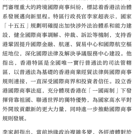
門審理重大的跨境國際商事糾紛，標誌着香港法治體
系發展邁向新里程。特區行政長官李家超表示，國家
「十五五」規劃明確提出加快涉外法治體系和能力建
設，健全國際商事調解、仲裁、訴訟等機制，支持香
港鞏固提升國際金融、航運、貿易中心和國際航空樞
紐地位，深化國際法律及解決爭議服務中心建設。他
指出，香港特區是全國唯一實行普通法的司法管轄
區，以普通法為基礎的香港商業經貿法律與國際商事
規則連接，一直深受國際商界和投資者信任。設立香
港國際商事法庭，充分體現香港在「一國兩制」下發
揮背靠祖國、聯通世界的獨特優勢，為國家高水平對
外開放貢獻新的更大力量，同時進一步推動國際商事
規則發展。
李家超指出，當前地緣政治複雜多變，各經濟體對於