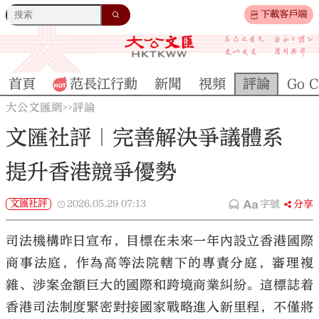
下載客戶端
首頁
范長江行動
新聞
視頻
評論
Go C
大公文匯網
評論
>>
文匯社評｜完善解決爭議體系
提升香港競爭優勢
文匯社評
2026.05.29
07:13
字號
分享
司法機構昨日宣布，目標在未來一年內設立香港國際
商事法庭，作為高等法院轄下的專責分庭，審理複
雜、涉案金額巨大的國際和跨境商業糾紛。這標誌着
香港司法制度緊密對接國家戰略進入新里程，不僅將