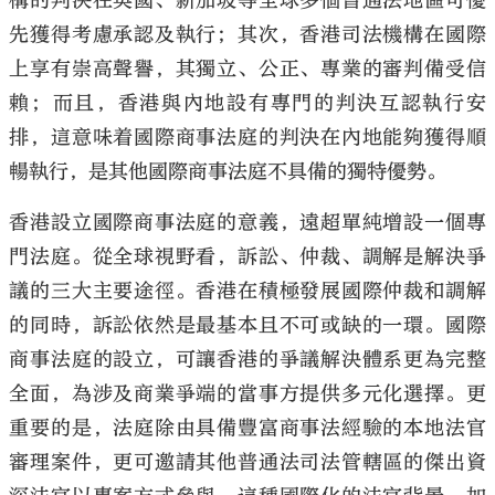
構的判決在英國、新加坡等全球多個普通法地區可優
先獲得考慮承認及執行；其次，香港司法機構在國際
上享有崇高聲譽，其獨立、公正、專業的審判備受信
賴；而且，香港與內地設有專門的判決互認執行安
排，這意味着國際商事法庭的判決在內地能夠獲得順
暢執行，是其他國際商事法庭不具備的獨特優勢。
香港設立國際商事法庭的意義，遠超單純增設一個專
門法庭。從全球視野看，訴訟、仲裁、調解是解決爭
議的三大主要途徑。香港在積極發展國際仲裁和調解
的同時，訴訟依然是最基本且不可或缺的一環。國際
商事法庭的設立，可讓香港的爭議解決體系更為完整
全面，為涉及商業爭端的當事方提供多元化選擇。更
重要的是，法庭除由具備豐富商事法經驗的本地法官
審理案件，更可邀請其他普通法司法管轄區的傑出資