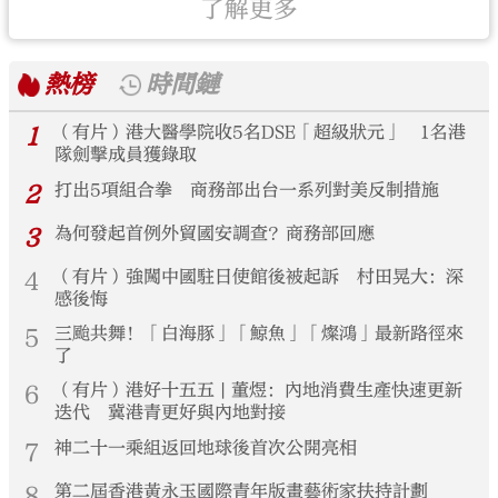
了解更多
熱榜
時間鏈
1
（有片）港大醫學院收5名DSE「超級狀元」 1名港
隊劍擊成員獲錄取
2
打出5項組合拳 商務部出台一系列對美反制措施
3
為何發起首例外貿國安調查？商務部回應
4
（有片）強闖中國駐日使館後被起訴 村田晃大：深
感後悔
5
三颱共舞！「白海豚」「鯨魚」「燦鴻」最新路徑來
了
6
（有片）港好十五五 | 董煜：內地消費生產快速更新
迭代 冀港青更好與內地對接
7
神二十一乘組返回地球後首次公開亮相
8
第二屆香港黃永玉國際青年版畫藝術家扶持計劃