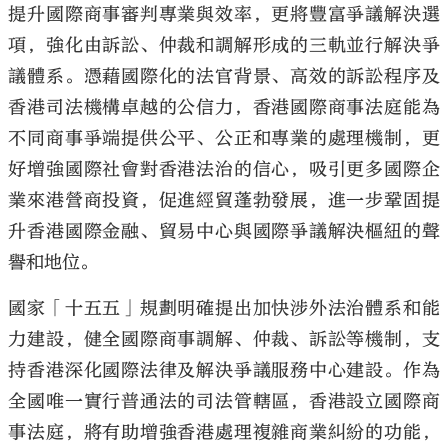
提升國際商事審判專業與效率，更將豐富爭議解決選
項，強化由訴訟、仲裁和調解形成的三軌並行解決爭
議體系。憑藉國際化的法官背景、高效的訴訟程序及
香港司法機構卓越的公信力，香港國際商事法庭能為
大公文匯
不同商事爭端提供公平、公正和專業的處理機制，更
好增強國際社會對香港法治的信心，吸引更多國際企
業來港營商投資，促進經貿蓬勃發展，進一步鞏固提
升香港國際金融、貿易中心與國際爭議解決樞紐的聲
譽和地位。
國家「十五五」規劃明確提出加快涉外法治體系和能
力建設，健全國際商事調解、仲裁、訴訟等機制，支
持香港深化國際法律及解決爭議服務中心建設。作為
全國唯一實行普通法的司法管轄區，香港設立國際商
事法庭，將有助增強香港處理複雜商業糾紛的功能，