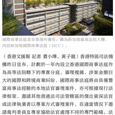
國際商事法庭並非香港所獨有。圖為新加坡最高法院大樓，
內設新加坡國際商事法庭（SICC）。
（香港文匯報 記者 費小燁、黃子龍）香港特區司法機
構昨日宣布，計劃於一年內設立香港國際商事法庭作
為高等法院轄下的專責分庭，審理複雜、涉案金額巨
大的國際和跨境商業糾紛，國際商事法庭將由具備豐
富商事法經驗的本地法官審理案件，亦可根據現行法
律框架，邀請其他普通法司法管轄區的傑出資深法官
或法律執業者以專案方式審理案件，在適當情況下邀
請裁判委員及專家協助法官處理不同的專門範疇。法