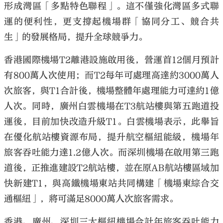
形成灣區「多點特色聯程」。這不僅強化灣區多式聯
運的便利性，更支撐起機場群「協同分工、競合共
生」的發展格局，提升全球競爭力。
香港國際機場T2離港設施啟用後，營運首12個月預計
有800萬人次使用；而T2每年可處理高達約3000萬人
次旅客，與T1合計後，機場整體年處理能力可達約1億
人次。同時，廣州白雲機場在T3航站樓與第五跑道投
運後，目前加快改造升級T1。白雲機場表示，此舉旨
在優化航站樓資源布局，提升航空樞紐能級，機場年
旅客吞吐能力達1.2億人次。而深圳機場在啟用第三跑
道後，正推進建設T2航站樓，並在原AB航站樓區域加
快新建T1，與高鐵機場東站共同構建「機場東綜合交
通樞紐」，將可滿足8000萬人次旅客需求。
香港、廣州、深圳三大樞紐機場合計年旅客吞吐能力