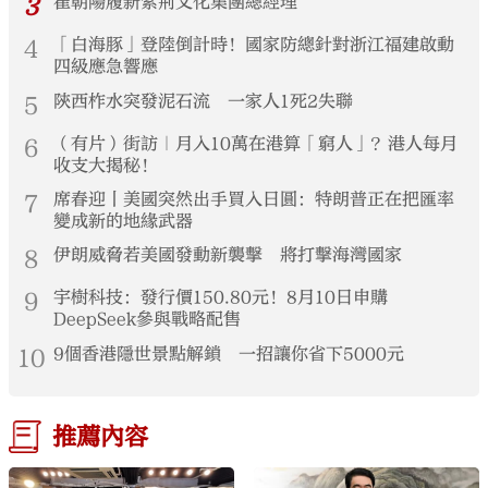
3
崔朝陽履新紫荊文化集團總經理
4
「白海豚」登陸倒計時！國家防總針對浙江福建啟動
四級應急響應
5
陝西柞水突發泥石流 一家人1死2失聯
6
（有片）街訪｜月入10萬在港算「窮人」？港人每月
收支大揭秘！
7
席春迎丨美國突然出手買入日圓：特朗普正在把匯率
變成新的地緣武器
8
伊朗威脅若美國發動新襲擊 將打擊海灣國家
9
宇樹科技：發行價150.80元！8月10日申購
DeepSeek參與戰略配售
10
9個香港隱世景點解鎖 一招讓你省下5000元
推薦內容