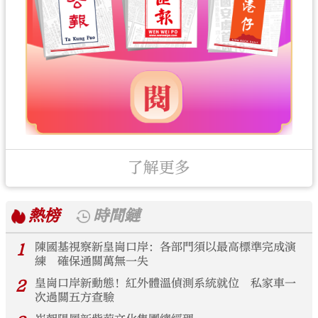
了解更多
熱榜
時間鏈
1
陳國基視察新皇崗口岸：各部門須以最高標準完成演
練 確保通關萬無一失
2
皇崗口岸新動態！紅外體溫偵測系統就位 私家車一
次過關五方查驗