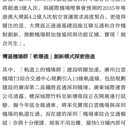
將超過3億人次，與國際機場理事會預測的2035年粵
港澳大灣區4.2億人次航空客運需求高度契合。更值得
關注的是，大灣區正通過基礎設施互聯互通和合作機
制創新，推動機場群加強協同與功能互補，實現「競
合共生」。
灣區機場群「軟聯通」創新模式探索推進
其中，「軌道上的機場群」建設明顯加速。廣州白雲
機場T3綜合交通中心規劃引入13條軌道線，包括規劃
建設的廣深第二高鐵將直通深圳機場。廣東城際運營
公司透露，穗深城際竹料至新塘南段正在開展運行試
驗，擬今年底全線通車，將率先實現白雲機場與深圳
機場的軌道互通。而在建的深圳「機場東綜合交通樞
紐」亦將十分便捷，旅客不用出樓，最快5分鐘內即可