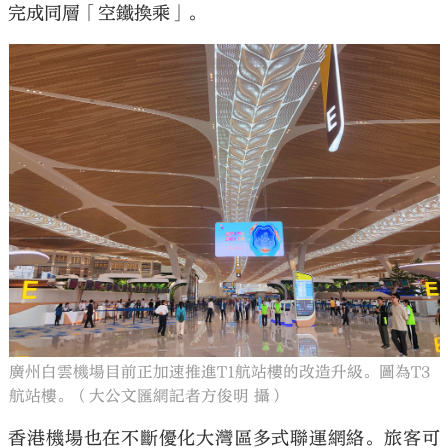
完成同層「空鐵換乘」。
廣州白雲機場目前正加速推進T1航站樓的改造升級。圖為T3
航站樓。（大公文匯網記者方俊明 攝）
香港機場也在不斷優化大灣區多式聯運網絡。旅客可