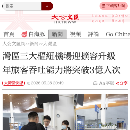
下載客戶端
首頁
白海豚
新聞
視頻
評論
Go Chin
大公文匯網
新聞
大灣區
>>
>>
灣區三大樞紐機場迎擴容升級
年旅客吞吐能力將突破3億人次
大灣區快線
2026.05.28
20:49
字號
分享