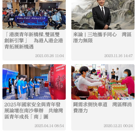
「港澳青年新橋樑.雙區雙
來論 | 三地攜手同心 灣區
創新引擎」 為港人港企港
潛力無限
青拓展新機遇
2021.03.26
11:04
2023.11.16
14:47
2025年國家安全與青年發
闢需求側快車道 灣區釋消
展論壇在南沙舉辦 共繪灣
費潛力
區青年成長「南」圖
2025.04.14
08:54
2020.12.21
00:24