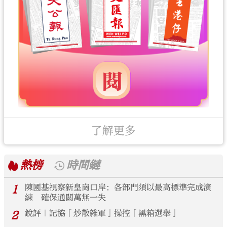
了解更多
熱榜
時間鏈
1
陳國基視察新皇崗口岸：各部門須以最高標準完成演
練 確保通關萬無一失
2
銳評｜記協「炒散雜軍」操控「黑箱選舉」