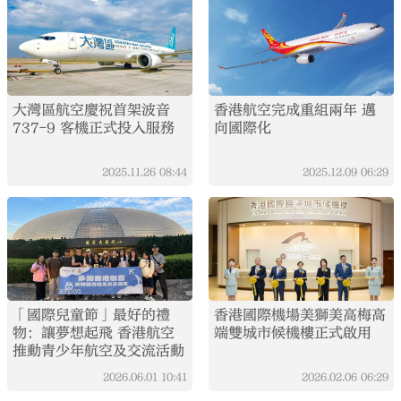
大灣區航空慶祝首架波音
香港航空完成重組兩年 邁
737-9 客機正式投入服務
向國際化
2025.11.26
08:44
2025.12.09
06:29
「國際兒童節」最好的禮
香港國際機場美獅美高梅高
物：讓夢想起飛 香港航空
端雙城市候機樓正式啟用
推動青少年航空及交流活動
2026.06.01
10:41
2026.02.06
06:29