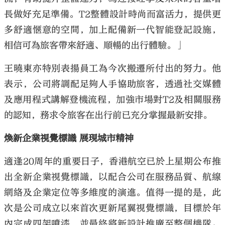
長做好充足準備。T2整體設計時尚而富活力，提供更
多舒適愜意的空間，加上配備新一代智能登記設施，
相信可為旅客帶來舒適、順暢的出行體驗。」
王曉東亦特別表揚員工為今次搬遷所付出的努力。他
表示，公司將調配足夠人手協助旅客，透過社交媒體
及應用程式講解登機流程，加強市場對T2及相關服務
的認知，務求令旅客在出行前已充分掌握最新安排。
煥新企業視覺標識 展現城市精神
適逢20周年的重要日子，香港航空已於上星期公布推
出全新企業視覺標識，以配合公司在服務品質、航線
網絡及企業定位等多維度的演進。值得一提的是，此
次是公司成立以來首次更新尾翼視覺標識，目標於年
內完成四架噴漆，並最終將新設計推廣至整個機隊。