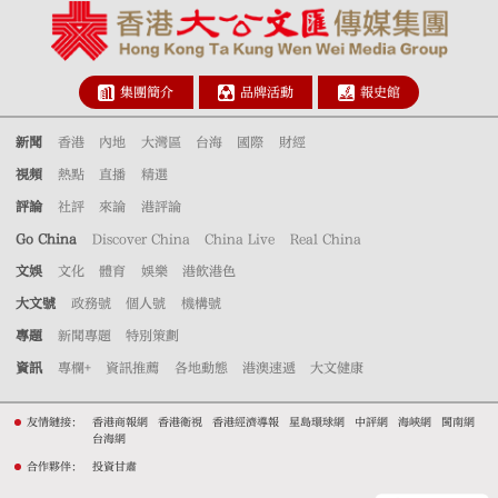
集團簡介
品牌活動
報史館
新聞
香港
內地
大灣區
台海
國際
財經
視頻
熱點
直播
精選
評論
社評
來論
港評論
Go China
Discover China
China Live
Real China
文娛
文化
體育
娛樂
港飲港色
大文號
政務號
個人號
機構號
專題
新聞專題
特別策劃
資訊
專欄+
資訊推薦
各地動態
港澳速遞
大文健康
友情鏈接：
香港商報網
香港衛視
香港經濟導報
星島環球網
中評網
海峽網
閩南網
台海網
合作夥伴：
投資甘肅