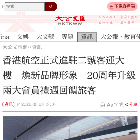
下載客戶端
ina
文娛
大文號
專題
資訊
大公報·教育
大公文匯網
資訊
>>
香港航空正式進駐二號客運大
樓 煥新品牌形象 20周年升級
兩大會員禮遇回饋旅客
資訊
2026.05.28
18:16
字號
分享