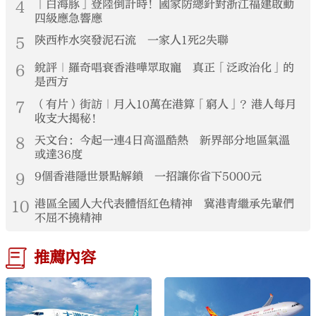
4
「白海豚」登陸倒計時！國家防總針對浙江福建啟動
四級應急響應
5
陝西柞水突發泥石流 一家人1死2失聯
6
銳評｜羅奇唱衰香港嘩眾取寵 真正「泛政治化」的
是西方
7
（有片）街訪｜月入10萬在港算「窮人」？港人每月
收支大揭秘！
8
天文台：今起一連4日高溫酷熱 新界部分地區氣溫
或達36度
9
9個香港隱世景點解鎖 一招讓你省下5000元
10
港區全國人大代表體悟紅色精神 冀港青繼承先輩們
不屈不撓精神
推薦內容