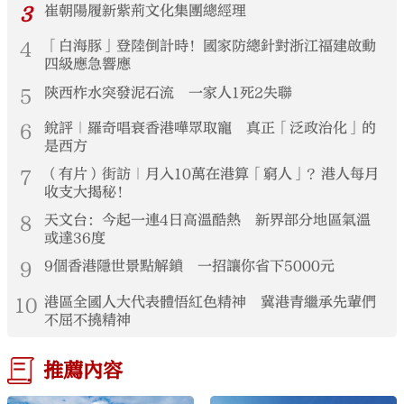
3
崔朝陽履新紫荊文化集團總經理
4
「白海豚」登陸倒計時！國家防總針對浙江福建啟動
四級應急響應
5
陝西柞水突發泥石流 一家人1死2失聯
6
銳評｜羅奇唱衰香港嘩眾取寵 真正「泛政治化」的
是西方
7
（有片）街訪｜月入10萬在港算「窮人」？港人每月
收支大揭秘！
8
天文台：今起一連4日高溫酷熱 新界部分地區氣溫
或達36度
9
9個香港隱世景點解鎖 一招讓你省下5000元
10
港區全國人大代表體悟紅色精神 冀港青繼承先輩們
不屈不撓精神
推薦內容