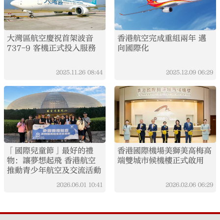
大灣區航空慶祝首架波音
香港航空完成重組兩年 邁
737-9 客機正式投入服務
向國際化
2025.11.26
08:44
2025.12.09
06:29
「國際兒童節」最好的禮
香港國際機場美獅美高梅高
物：讓夢想起飛 香港航空
端雙城市候機樓正式啟用
推動青少年航空及交流活動
2026.06.01
10:41
2026.02.06
06:29