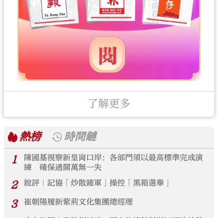
了解更多
熱榜
時間鏈
1
陳國基視察新皇崗口岸：各部門須以最高標準完成演
練 確保通關萬無一失
2
銳評｜記協「炒散雜軍」操控「黑箱選舉」
3
崔朝陽履新紫荊文化集團總經理