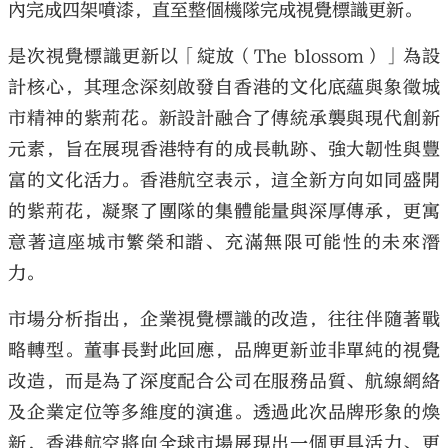
內完成四架噴漆，直至整個機隊完成視覺標識更新。
是次視覺標識更新以「綻放（The blossom）」為設
計核心，其理念深刻啟發自香港的文化底蘊與象徵城
市精神的紫荊花。新設計融合了傳統承襲與現代創新
元素，旨在展現香港特有的成長軌跡、強大韌性與豐
富的文化活力。香港航空表示，這全新方向如同盛開
的紫荊花，凝聚了團隊的集體能量與深厚傳承，更寓
意著這座城市繁榮和諧、充滿無限可能性的未來潛
力。
市場分析指出，企業視覺標識的改造，往往伴隨著戰
略轉型。董事長對此回應，品牌更新並非單純的視覺
改造，而是為了深度配合公司在服務品質、航線網絡
及企業定位等多維度的演進。透過此次品牌形象的煥
新，香港航空將向全球市場展現出一個更具活力、更