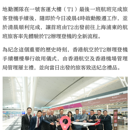
地勤團隊在一號客運大樓（T1）最後一班航班完成旅
客登機手續後，隨即於今日凌晨4時啟動搬遷工作，並
於清晨順利完成，讓首班由T2出發前往上海浦東的航
班旅客率先體驗於T2辦理登機的全新流程。
為紀念這個重要的歷史時刻，香港航空於T2辦理登機
手續櫃檯舉行啟用儀式，由香港航空及香港機場管理
局管理層主禮，並向當日出發的旅客致送紀念禮品。