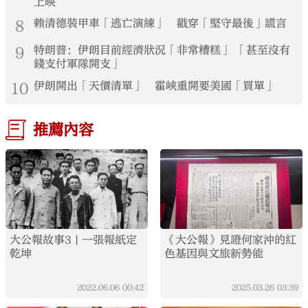
上映
8
賴清德裝甲車「逃亡演練」 戳穿「堅守最後」謊言
9
特朗普：伊朗目前經濟狀況「非常糟糕」 「甚至沒有
錢支付軍隊開支」
10
伊朗開出「天價清單」 霍峽重開要美國「買單」
推薦內容
大公報故事3 | 一張報紙定
《大公報》見證何家沖的紅
乾坤
色基因與文旅新勢能
2022.06.06
00:42
2025.03.26
03:39