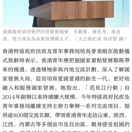
張國義希望同學們珍惜寶貴機會，多觀察、善思考、敢表
達，努力成長為高素質傳媒人才。（大公報記者 林良堅 攝）
香港特區政府民政及青年事務局局長麥美娟在啟動儀
式致辭時表示，香港青年應把握國家重點發展戰略帶
來的機遇，透過積極參與內地交流計劃，深入了解國
家發展大局，從而培育愛國愛港的新生一代，更好地
融入和服務國家發展。她指出，「范長江行動」自
2014年創辦以來持續擴大規模，今年特區政府民政及
青年事務局繼續支持主辦方舉辦一系列交流項目，提
供逾800個交流名額，帶領香港青年走訪山東、陝西、
江西、內蒙古等多個省市及自治區，親身感受祖國的