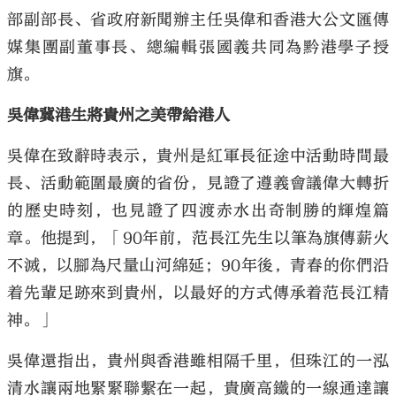
部副部長、省政府新聞辦主任吳偉和香港大公文匯傳
媒集團副董事長、總編輯張國義共同為黔港學子授
旗。
吳偉冀港生將貴州之美帶給港人
吳偉在致辭時表示，貴州是紅軍長征途中活動時間最
長、活動範圍最廣的省份，見證了遵義會議偉大轉折
的歷史時刻，也見證了四渡赤水出奇制勝的輝煌篇
章。他提到，「90年前，范長江先生以筆為旗傳薪火
不滅，以腳為尺量山河綿延；90年後，青春的你們沿
着先輩足跡來到貴州，以最好的方式傳承着范長江精
神。」
吳偉還指出，貴州與香港雖相隔千里，但珠江的一泓
清水讓兩地緊緊聯繫在一起，貴廣高鐵的一線通達讓