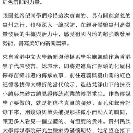
紅色信仰的力量。
張國義希望同學們珍惜這次寶貴的、具有開創意義的
貴州之行，積極深入一線採訪，在親身體驗貴州高質
量發展的生機與活力中，感受祖國內地的超強勁發展
勢能，書寫美好的新聞篇章。
來自香港中文大學新聞與傳播系學生施凱晴作為香港
學子代表發言。她表示，即將走進烏江源頭的化屋村
探尋苗繡非遺的傳承故事，前往遵義與婁山關的紅色
記憶尋找偉大轉折的當代啟示，造訪梵淨山下的抹茶
小鎮與朱砂古鎮見證傳統產業的轉型重生。作為傳媒
學子要做的，就是把這些真實的腳步、面孔和聲音記
錄下來，用鏡頭與筆尖捕捉那些微小而動人的瞬間，
讓更多人看見一個立體的、有溫度的貴州。貴州民族
大學傳媒學院研究生嚴家秀滿懷期待，她希望在接下