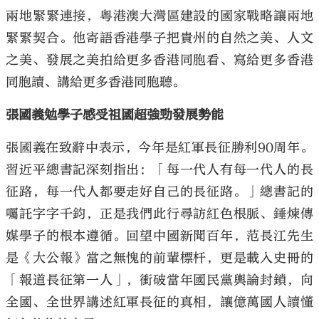
兩地緊緊連接，粵港澳大灣區建設的國家戰略讓兩地
緊緊契合。他寄語香港學子把貴州的自然之美、人文
之美、發展之美拍給更多香港同胞看、寫給更多香港
同胞讀、講給更多香港同胞聽。
張國義勉學子感受祖國超強勁發展勢能
張國義在致辭中表示，今年是紅軍長征勝利90周年。
習近平總書記深刻指出：「每一代人有每一代人的長
征路，每一代人都要走好自己的長征路。」總書記的
囑託字字千鈞，正是我們此行尋訪紅色根脈、錘煉傳
媒學子的根本遵循。回望中國新聞百年，范長江先生
是《大公報》當之無愧的前輩標杆，更是載入史冊的
「報道長征第一人」，衝破當年國民黨輿論封鎖，向
全國、全世界講述紅軍長征的真相，讓億萬國人讀懂