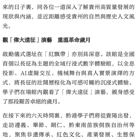
來的日子裏，同各位一道深入了解貴州高質量發展的
現狀與內涵，並近距離感受貴州的自然與歷史人文風
光。
觀「偉大遠征」演藝 重溫革命歲月
啟動儀式選址在「紅飄帶」亦別具深意。該館是全國
首個以長征為主題的全域行浸式數字體驗館，以全息
投影、AI虛擬交互、機械舞台與真人實景演繹的方
式，將長征的壯闊歷程化為可感可觸的沉浸式體驗。
學子們在場館內觀看了「偉大遠征」演藝，親身感受
了那段艱苦卓絕的歲月。
在接下來的六天時間裏，黔港學子們將從貴陽出發，
走訪遵義、畢節、銅仁、黔東南苗族侗族自治州等
地，聚焦非遺傳承、紅色文化、產業發展、生態保