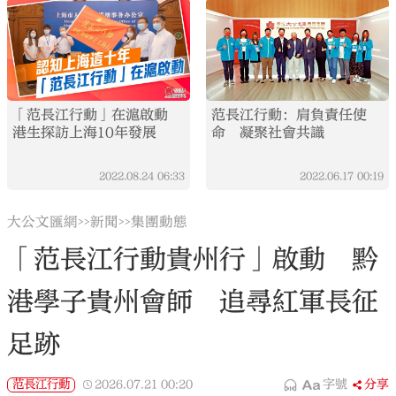
「范長江行動」在滬啟動
范長江行動：肩負責任使
港生探訪上海10年發展
命 凝聚社會共識
2022.08.24
06:33
2022.06.17
00:19
大公文匯網
新聞
集團動態
>>
>>
「范長江行動貴州行」啟動 黔
港學子貴州會師 追尋紅軍長征
足跡
范長江行動
2026.07.21
00:20
字號
分享