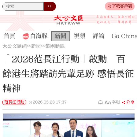
下載客戶端
首頁
白海豚
新聞
視頻
評論
Go Chin
大公文匯網
新聞
集團動態
>>
>>
「2026范長江行動」啟動 百
餘港生將踏訪先輩足跡 感悟長征
精神
范長江行動
2026.05.28
17:37
字號
分享