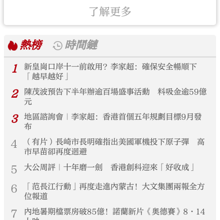
了解更多
熱榜
時間鏈
1
新皇崗口岸十一前啟用？李家超：確保安全暢順下
「越早越好」
2
陳茂波預告下半年辦逾百場盛事活動 料吸金逾59億
元
3
地區諮詢會｜李家超：香港首個五年規劃目標9月發
布
4
（有片）長崎市長明確指出美國軍機投下原子彈 高
市早苗卻再度迴避
5
大公周評｜十年磨一劍 香港創科迎來「好收成」
6
「范長江行動」再度走進內蒙古！大文集團兩報全方
位報道
7
內地暑期檔票房破85億！諾蘭新片《奧德賽》8·14