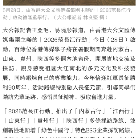
5月28日，由香港大公文匯傳媒集團主辦的「2026范長江行
動」啟動禮隆重舉行。（大公報記者 林良堅 攝）
大公報記者王亞毛、易曉彤報道，由香港大公文匯傳
媒集團主辦的「2026范長江行動」今日（28日）啟
動，百餘位香港傳媒學子將在暑假期間奔赴內蒙古、
山東、貴州、陝西等多個內地省份，開展實地交流及
採訪，親身感受祖國大江南北的多元文化及科技發
展，同時鍛煉自己的專業能力。今年恰逢紅軍長征勝
利90周年，活動路線特別融入長征元素，引導同學們
踏訪先輩足跡、感悟長征精神、汲取奮進力量。
「2026范長江行動」推出了「內蒙古行」「江西行」
「山東行」「貴州行」「陝西行」多條採訪路線，並
創新性地新增「綠色中國行」特色ESG企業採訪路線，