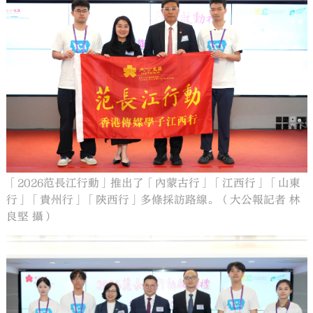
「2026范長江行動」推出了「內蒙古行」「江西行」「山東
行」「貴州行」「陝西行」多條採訪路線。（大公報記者 林
良堅 攝）