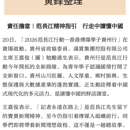
責任擔當｜范長江精神指引 行走中讀懂中國
20日，「2026范長江行動─香港傳媒學子貴州行」在
貴陽啟動。貴州省政協委員、滿貫集團控股有限公司
主席王嘉俊（圖）勉勵港生表示，貴州行是范長江行
動今年開拓的全新路線，為青年學子認識國情打開了
全新窗口。貴州山川壯麗、人文厚重，鄉村振興、生
態保護與大數據產業的蓬勃實踐，正生動詮釋着中國
式現代化的多元活力，是讀懂中國的鮮活課堂。
王嘉俊表示，「記者永遠在路上」是范長江先生留下
的寶貴新聞精神，至今仍指引着傳媒人砥礪前行。同
學們即將帶着新聞理想啟程，這不僅是一趟聽故事、