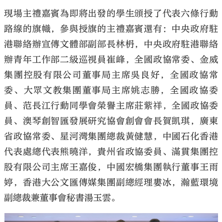
現場主禮嘉賓為即將出發的學生頒授了代表六條行動
路線的旗幟，參與授旗的主禮嘉賓還有：中央政府駐
港聯絡辦宣傳文體部副部長林枬，中央政府駐港聯絡
辦青年工作部二級巡視員崔峰，全國政協常委、金威
集團控股有限公司董事局主席吳良好，全國政協常
委、大眾文教集團董事局主席姚志勝，全國政協委
員、范長江行動同學會榮譽主席莊紫祥，全國政協委
員、澳琴創智匯發展研究協會創會會長賀凱琪，廣東
省政協常委、星河灣集團總裁黃健慧，中國石化香港
代表處總代表熊曉洋，貴州省政協委員、滿貫集團控
股有限公司主席王嘉俊，中國宏橋集團執行董事王雨
婷，香港大公文匯傳媒集團副總經理婁冰，瀚藍環境
副總裁兼董事會秘書湯玉雲。