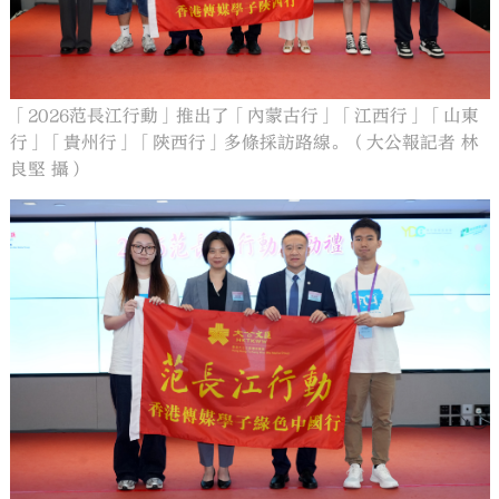
「2026范長江行動」推出了「內蒙古行」「江西行」「山東
行」「貴州行」「陝西行」多條採訪路線。（大公報記者 林
良堅 攝）