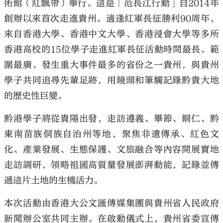
術館（紅飄帶）舉行。這是「范長江行動」自2014年
創辦以來首次走進貴州。適逢紅軍長征勝利90周年，
來自香港大學、香港中文大學、香港浸會大學等多所
香港高校的15位學子走進紅軍長征活動時間最長、範
圍最廣、發生重大事件最多的省份之一貴州，與貴州
學子共同追尋先輩足跡，用鏡頭和筆觸記錄黔貴大地
的歷史性巨變。
黔港學子將從貴陽出發，走訪遵義、畢節、銅仁、黔
東南苗族侗族自治州等地，聚焦非遺傳承、紅色文
化、產業發展、生態保護、文旅融合等內容開展實地
走訪調研，領略祖國高質量發展澎湃動能，記錄並傳
遞這片土地的生機活力。
本次活動由香港大公文匯傳媒集團與貴州省人民政府
新聞辦公室共同主辦。在啟動儀式上，貴州省委宣傳