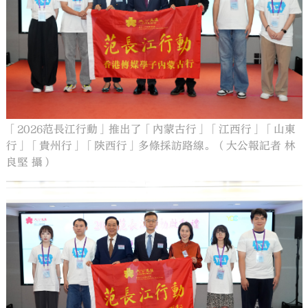
「2026范長江行動」推出了「內蒙古行」「江西行」「山東
行」「貴州行」「陝西行」多條採訪路線。（大公報記者 林
良堅 攝）