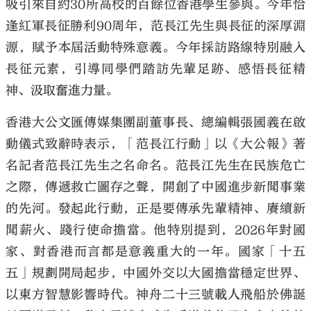
吸引來自約30所高校的百餘位香港學生參與。今年恰
逢紅軍長征勝利90周年，范長江先生與長征的深厚淵
源，賦予本屆活動特殊意義。今年採訪路線特別融入
長征元素，引導同學們踏訪先輩足跡、感悟長征精
神、汲取奮進力量。
香港大公文匯傳媒集團副董事長、總編輯張國義在啟
動儀式致辭時表示，「范長江行動」以《大公報》著
名記者范長江先生之名命名。范長江先生在民族危亡
之際，傳遞救亡圖存之聲，開創了中國進步新聞事業
的先河。發起此行動，正是要傳承先輩精神、賡續新
聞薪火、踐行使命擔當。他特別提到，2026年對國
家、對香港而言都是意義重大的一年。國家「十五
五」規劃開局起步，中國外交以大國擔當穩定世界、
以東方智慧影響時代。神舟二十三號載人飛船於佛誕