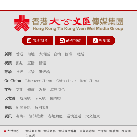
集團簡介
品牌活動
報史館
新聞
香港
內地
大灣區
台海
國際
財經
視頻
熱點
直播
精選
評論
社評
來論
港評論
Go China
Discover China
China Live
Real China
文娛
文化
體育
娛樂
港飲港色
大文號
政務號
個人號
機構號
專題
新聞專題
特別策劃
資訊
專欄+
資訊推薦
各地動態
港澳速遞
大文健康
友情鏈接：
香港商報網
香港衛視
香港經濟導報
星島環球網
中評網
海峽網
閩南網
台海網