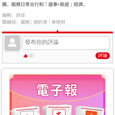
圈，服務日常出行和「盛事+旅遊」經濟。
編輯：西音
關鍵詞：
嚴剛
網約車
車牌照
評論