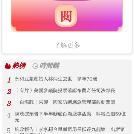
了解更多
熱榜
時間鏈
1
永和豆漿創始人林炳生去世 享年70歲
2
（有片）美國參議院投票確認布蘭奇任司法部長
3
「白海豚」來襲 國家防總應急管理部啟動響應
4
陳茂波預告下半年辦逾百場盛事活動 料吸金逾59億
元
5
施政報告｜李家超今早率司局長抵達九龍塘 出席第