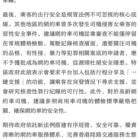
車輛。
最後，乘客的出行安全是規管法例不可忽視的核心底
線。其他地區的網約車曾多次發生司機侵害女乘客的
惡性安全事件。建議網約車司機從業審查不能僅停留
在常規體格檢驗、駕駛記錄核查層面，還要關注司機
的品格，有性侵、暴力等犯罪相關案底的申請者，應
不予獲批成為網約車司機，從源頭杜絕安全隱患。特
區政府此前表示會要求平台加入包括行程分享及「一
鍵支援」的功能，讓乘客在突發情況下尋求支援，並
會研究核查性罪行紀錄的可行性。此外，對於高齡網
約車司機，建議參照商用車司機的體檢標準嚴格把
關，確保網約車的安全性。
期待政府依託新法例搭建有序經營、安全可靠、權責
清晰的網約車服務體系，完善香港陸路交通服務生態