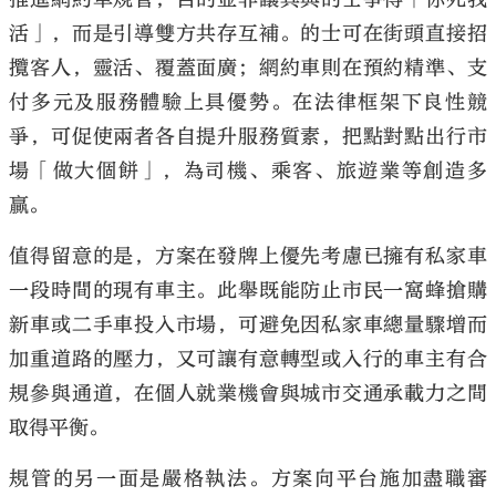
活」，而是引導雙方共存互補。的士可在街頭直接招
攬客人，靈活、覆蓋面廣；網約車則在預約精準、支
付多元及服務體驗上具優勢。在法律框架下良性競
爭，可促使兩者各自提升服務質素，把點對點出行市
場「做大個餅」，為司機、乘客、旅遊業等創造多
贏。
值得留意的是，方案在發牌上優先考慮已擁有私家車
一段時間的現有車主。此舉既能防止市民一窩蜂搶購
新車或二手車投入市場，可避免因私家車總量驟增而
加重道路的壓力，又可讓有意轉型或入行的車主有合
規參與通道，在個人就業機會與城市交通承載力之間
取得平衡。
規管的另一面是嚴格執法。方案向平台施加盡職審