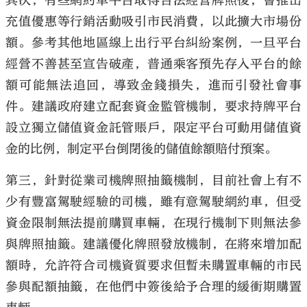
其次，有些網約車平台取得合法經營牌照後，會推出
充值優惠等行銷活動吸引市民消費，以此擴大市場份
額。參考其他地區線上出行平台糾紛案例，一旦平台
經營不善甚至宣告破產，普通乘客預先存入平台的餘
額可能無法追回，導致金錢損失，進而引發社會事
件。建議政府建立配套資金監管機制，要求持牌平台
設立獨立儲值資金託管賬戶，限定平台可動用儲值資
金的比例，制定平台倒閉後的儲值餘額賠付預案。
第三，針對從業司機牌照抽籤機制，目前社會上有不
少有豐富駕駛經驗的司機，雖有意駕駛網約車，但受
資金限制無法提前購買車輛，在現行機制下則無法參
與牌照抽籤。建議優化牌照發放機制，在將來增加配
額時，允許符合司機資質要求但暫未購置車輛的市民
參與配額抽籤，在他們中簽後給予合理的緩衝期購置