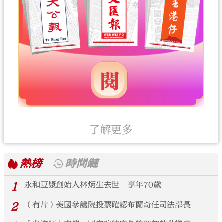
了解更多
熱榜
時間鏈
1
永和豆漿創始人林炳生去世 享年70歲
2
（有片）美國參議院投票確認布蘭奇任司法部長