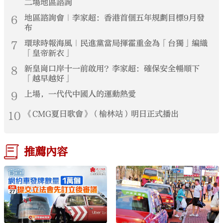
二場地區諮詢
6
地區諮詢會｜李家超：香港首個五年規劃目標9月發
布
7
環球時報海風｜民進黨當局揮霍重金為「台獨」編織
「皇帝新衣」
8
新皇崗口岸十一前啟用？李家超：確保安全暢順下
「越早越好」
9
上場，一代代中國人的運動熱愛
10
《CMG夏日歌會》（榆林站）明日正式播出
推薦內容