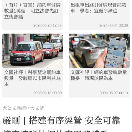
（有片）官宣！網約車發牌
出租車出路1|發牌規管網約
數量1萬個 明立法會先訂
車 學者：宜循序漸進
立後審議
2026.05.26
12:58
2024.06.04
00:08
文匯社評｜科學釐定網約車
文匯社評｜網約車發牌數量
數量 發牌應以市民利益為
穩妥 體現以民為本
本
2026.05.13
00:20
2026.05.27
00:19
大公文匯網
大文號
>>
嚴剛 | 搭建有序經營 安全可靠