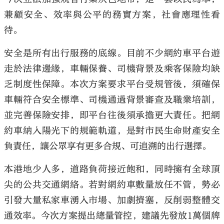
兼顧安全、效率與公平的務實方案，社會應理性看
待。
安全是所有出行服務的底線。目前不少網約車平台遊
大公文匯
走於法律邊緣，車輛保養、司機背景及乘客保險均缺
乏制度性保障。本次方案要求平台受規管後，須確保
車輛符合安全標準、司機通過背景審查及職業培訓，
並完善保險安排，即平台往後須承擔更大責任。把網
約車納入陽光下的規範軌道，是對市民生命財產安全
負責任，讓公眾享有更多合規、可追溯的出行選擇。
本港地少人多，道路負荷接近飽和，同時擁有全球頂
尖的公共交通網絡。若對網約車數量放任不管，勢必
引發大量私家車湧入市場、加劇擠塞，反削弱整體交
通效率。今次方案提出總量管控，建議先發放1萬個牌