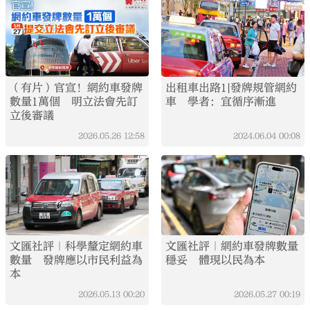
（有片）官宣！網約車發牌
出租車出路1|發牌規管網約
數量1萬個 明立法會先訂
車 學者：宜循序漸進
立後審議
2026.05.26
12:58
2024.06.04
00:08
文匯社評｜科學釐定網約車
文匯社評｜網約車發牌數量
數量 發牌應以市民利益為
穩妥 體現以民為本
本
2026.05.13
00:20
2026.05.27
00:19