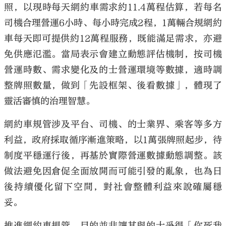
照，以現時每天網約車需求約11.4萬程估算，若每名
司機合理營運6小時、每小時完成2程，1萬輛合規網約
車每天即可提供約12萬程服務，既能滿足需求，亦避
免供應氾濫。當局表示會建立動態評估機制，按司機
營運時數、需求變化及的士營運環境等數據，適時調
整牌照數量，做到「先設框架、後看數據」，體現了
靈活審慎的治理智慧。
網約車規管涉及平台、司機、的士業界、乘客等多方
利益，政府採取循序漸進策略，以1萬張牌照起步，待
制度平穩運行後，再基於實際營運數據動態調整。該
做法避免因倉促全面放開而可能引發的亂象，也為日
後持續優化留下空間，對社會整體利益來說確屬穩
妥。
推進網約車規管，目的並非讓其與的士爭得「你死我