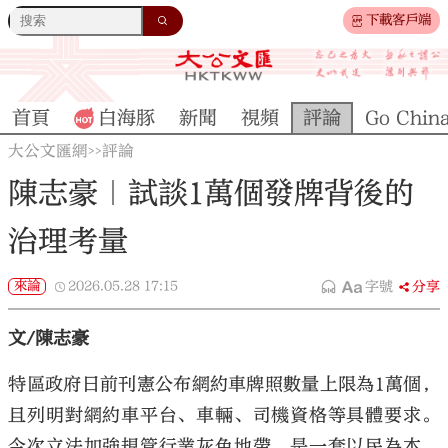
下載客戶端
首頁
白海豚
新聞
視頻
評論
Go Chin
大公文匯網
評論
>>
陳志豪｜試談1萬個發牌背後的
治理考量
來論
2026.05.28
17:15
字號
分享
文/陳志豪
特區政府日前刊憲公布網約車牌照數量上限為1萬個，
且列明對網約車平台、車輛、司機資格等具體要求。
今次立法加強規管行業灰色地帶，是一套以民為本，