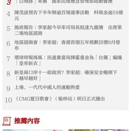
3
「白海豚」來襲 國家防總應急管理部啟動響應
4
陳茂波預告下半年辦逾百場盛事活動 料吸金逾59億
元
5
施政報告｜李家超今早率司局長抵達九龍塘 出席第
二場地區諮詢
6
地區諮詢會｜李家超：香港首個五年規劃目標9月發
布
7
環球時報海風｜民進黨當局揮霍重金為「台獨」編織
「皇帝新衣」
8
新皇崗口岸十一前啟用？李家超：確保安全暢順下
「越早越好」
9
上場，一代代中國人的運動熱愛
10
《CMG夏日歌會》（榆林站）明日正式播出
推薦內容