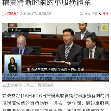
權責清晰的網約車服務體系
大文論壇
2026.07.16
06:36
字號
分享
立法會商界（第三）嚴剛議員
立法會7月15日和16日辯論與規管網約車服務有關的四
項附屬法例的察悉議案。過去十餘年間，網約車服務