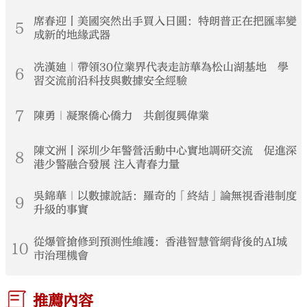
席春迎丨美國突然出手買入日圓：特朗普正在把匯率變
5
成新的地緣武器
冼漢廸｜帶領30位業界代表走訪華為松山湖基地 學
6
習交流前沿科技與數據安全經驗
7
陳勇｜凝聚僑心僑力 共創復興偉業
陳文洲丨深圳少年警營活動中心實地調研交流 促進深
8
港少警融合發展 注入青春力量
吳錦華｜以數據說話：羅奇的「終結」論無視香港制度
9
升級的事實
從爆管搶修到預測性維護：香港智慧管網背後的AI城
10
市治理機會
推薦內容