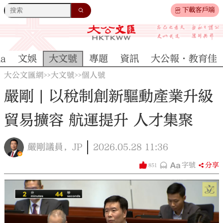
下載客戶端
na
文娛
大文號
專題
資訊
大公報·教育佳
大公文匯網
大文號
個人號
>>
>>
嚴剛 | 以稅制創新驅動產業升級
貿易擴容 航運提升 人才集聚
嚴剛議員，JP
2026.05.28
11:36
字號
分享
851