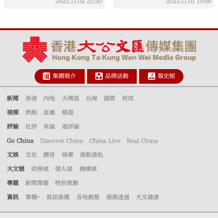
2022.11.02
23:20
2023.11.01
15:06
集團簡介
品牌活動
報史館
新聞
香港
內地
大灣區
台海
國際
財經
視頻
熱點
直播
精選
評論
社評
來論
港評論
Go China
Discover China
China Live
Real China
文娛
文化
體育
娛樂
港飲港色
大文號
政務號
個人號
機構號
專題
新聞專題
特別策劃
資訊
專欄+
資訊推薦
各地動態
港澳速遞
大文健康