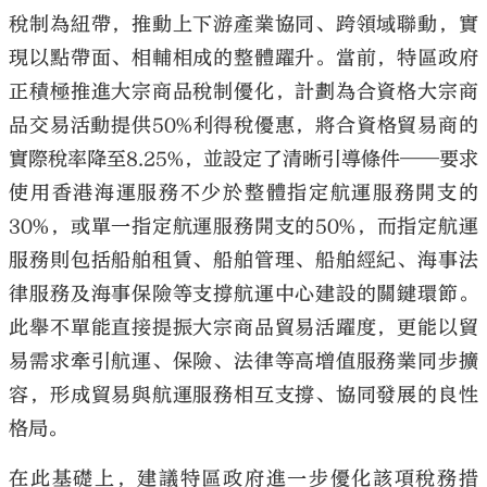
稅制為紐帶，推動上下游產業協同、跨領域聯動，實
現以點帶面、相輔相成的整體躍升。當前，特區政府
正積極推進大宗商品稅制優化，計劃為合資格大宗商
品交易活動提供50%利得稅優惠，將合資格貿易商的
實際稅率降至8.25%，並設定了清晰引導條件——要求
使用香港海運服務不少於整體指定航運服務開支的
30%，或單一指定航運服務開支的50%，而指定航運
服務則包括船舶租賃、船舶管理、船舶經紀、海事法
律服務及海事保險等支撐航運中心建設的關鍵環節。
此舉不單能直接提振大宗商品貿易活躍度，更能以貿
易需求牽引航運、保險、法律等高增值服務業同步擴
容，形成貿易與航運服務相互支撐、協同發展的良性
格局。
在此基礎上，建議特區政府進一步優化該項稅務措