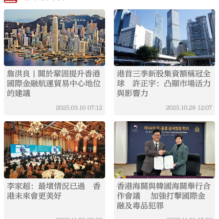
詹洪良 | 關於鞏固提升香港
港首三季新股集資額稱冠全
國際金融航運貿易中心地位
球 許正宇：凸顯市場活力
的建議
與影響力
2025.03.10
07:12
2025.10.28
12:07
李家超：最壞情況已過 香
香港海關與韓國海關舉行合
港未來會更美好
作會議 加強打擊國際金
融及毒品犯罪