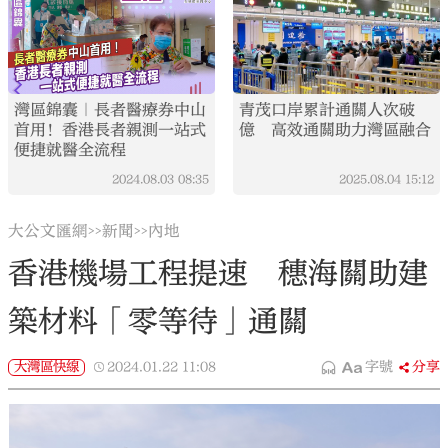
灣區錦囊｜長者醫療券中山
青茂口岸累計通關人次破
首用！香港長者親測一站式
億 高效通關助力灣區融合
便捷就醫全流程
2024.08.03
08:35
2025.08.04
15:12
大公文匯網
新聞
內地
>>
>>
香港機場工程提速 穗海關助建
築材料「零等待」通關
大灣區快線
2024.01.22
11:08
字號
分享