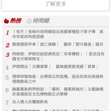
了解更多
熱榜
時間鏈
1
（有片）長崎市長明確指出美國軍機投下原子彈 高
市早苗卻再度迴避
2
賴清德裝甲車「逃亡演練」 戳穿「堅守最後」謊言
3
特朗普：伊朗目前經濟狀況「非常糟糕」 「甚至沒有
錢支付軍隊開支」
4
伊朗開出「天價清單」 霍峽重開要美國「買單」
5
環球時報海風｜台灣真正的危機，是活在政治表演與
情緒動員之中
6
融藝萬象跨界對話｜「藝術、建築與城市」主題論壇
於香港故宮文化博物館正式舉辦
7
出入境人次屢創新高