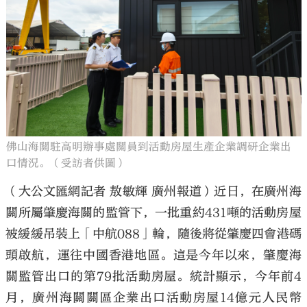
大公文匯
佛山海關駐高明辦事處關員到活動房屋生產企業調研企業出
口情況。（受訪者供圖）
（大公文匯網記者 敖敏輝 廣州報道）近日，在廣州海
關所屬肇慶海關的監管下，一批重約431噸的活動房屋
被緩緩吊裝上「中航088」輪，隨後將從肇慶四會港碼
頭啟航，運往中國香港地區。這是今年以來，肇慶海
關監管出口的第79批活動房屋。統計顯示，今年前4
月，廣州海關關區企業出口活動房屋14億元人民幣