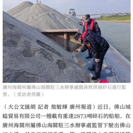
廣州海關所屬佛山海關駐三水辦事處關員對供港砂石進行監
管。（受訪者供圖）
（大公文匯網 記者 敖敏輝 廣州報道）近日，佛山城
鎰貿易有限公司一艘載有重達2873噸碎石的船舶，在
廣州海關所屬佛山海關駐三水辦事處監管下駛出佛山