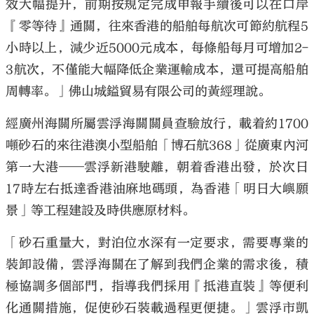
效大幅提升，前期按規定完成申報手續後可以在口岸
『零等待』通關，往來香港的船舶每航次可節約航程5
小時以上，減少近5000元成本，每條船每月可增加2-
3航次，不僅能大幅降低企業運輸成本，還可提高船舶
周轉率。」佛山城鎰貿易有限公司的黃經理說。
經廣州海關所屬雲浮海關關員查驗放行，載着約1700
噸砂石的來往港澳小型船舶「博石航368」從廣東內河
第一大港——雲浮新港駛離，朝着香港出發，於次日
17時左右抵達香港油麻地碼頭，為香港「明日大嶼願
景」等工程建設及時供應原材料。
「砂石重量大，對泊位水深有一定要求，需要專業的
裝卸設備，雲浮海關在了解到我們企業的需求後，積
極協調多個部門，指導我們採用『抵港直裝』等便利
化通關措施，促使砂石裝載過程更便捷。」雲浮市凱