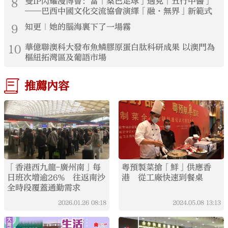
8
雙IP閃耀漫博會：當「桑巴足球」遇見「五行中醫」
——巴西中國文化交流協會演繹「融·無界」新範式
9
知更｜她的腦海裏下了一場霧
10
華億聯澳科大發布魚鱗膠原蛋白肽科研成果 以澳門為
樞紐拓灣區及葡語市場
推薦內容
「香港西九龍-廣州南」每
粵預製菜搶「鮮」供應香
日班次增逾26% 往返南沙
港 從工廠快速到餐桌
全時段覆蓋通勤需求
2026.01.26
08:18
2024.05.08
13:13