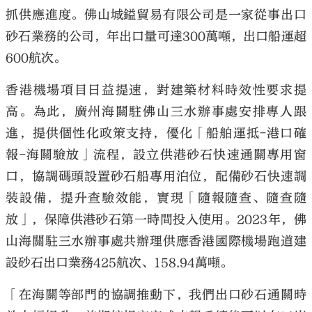
抓供應進度。佛山城鎰貿易有限公司是一家從事出口
砂石業務的公司，年出口量可達300萬噸，出口船運超
600航次。
香港機場項目日益提速，對建築材料時效性要求提
高。為此，廣州海關駐佛山三水辦事處安排專人跟
進，提供個性化政策支持，優化「船舶運抵-港口確
報-海關驗放」流程，設立供港砂石快速通關專用窗
口，協調碼頭設置砂石船專用泊位，配備砂石快速調
裝設備，提升查驗效能，實現「隨報隨查、隨查隨
放」，保障供港砂石第一時間投入使用。2023年，佛
山海關駐三水辦事處共辦理供應香港國際機場跑道建
設砂石出口業務425航次、158.94萬噸。
「在海關等部門的協調推動下，我們出口砂石通關時