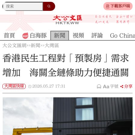
下載客戶端
首頁
白海豚
新聞
視頻
評論
Go Chin
大公文匯網
新聞
大灣區
>>
>>
香港民生工程對「預製房」需求
增加 海關全鏈條助力便捷通關
大灣區快線
2026.05.27
17:31
字號
分享