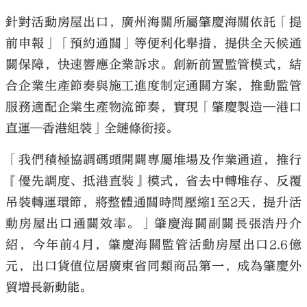
針對活動房屋出口，廣州海關所屬肇慶海關依託「提
前申報」「預約通關」等便利化舉措，提供全天候通
關保障，快速響應企業訴求。創新前置監管模式，結
合企業生產節奏與施工進度制定通關方案，推動監管
服務適配企業生產物流節奏，實現「肇慶製造—港口
直運—香港組裝」全鏈條銜接。
「我們積極協調碼頭開闢專屬堆場及作業通道，推行
『優先調度、抵港直裝』模式，省去中轉堆存、反覆
吊裝轉運環節，將整體通關時間壓縮1至2天，提升活
動房屋出口通關效率。」肇慶海關副關長張浩丹介
紹，今年前4月，肇慶海關監管活動房屋出口2.6億
元，出口貨值位居廣東省同類商品第一，成為肇慶外
貿增長新動能。