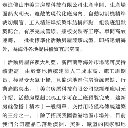
走進佛山市美宗房屋科技有限公司生產車間，生產場
面熱火朝天。寬敞的現代化廠房內，自動切割機精準
裁切鋼管，工人精細焊接築牢結構節點，組裝班組默
契配合，有序完成管線、牆板安裝等工序。車間高效
運轉，一批批標準化活動房屋陸續成型，即將遠銷海
外，為海外各地提供優質宜居空間。
「活動房屋在澳大利亞、新西蘭等海外市場認可度持
續走高。由於當地傳統建築人工成本高、施工周期
長、極易受天氣干擾，且偏遠地區住房資源緊缺，行
業痛點突出。」美宗房屋科技有限公司總經理龐明元
介紹，活動房屋超90%工序可在工廠預製完成，建新
房就像搭「積木」一般簡單，交付用時僅為傳統建築
的三分之一。「除了拓展我國香港地區市場外，目前
我們公司產品已落地澳洲、美洲、歐盟的國家和地