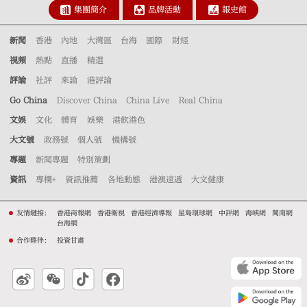
集團簡介
品牌活動
報史館
新聞
香港
內地
大灣區
台海
國際
財經
視頻
熱點
直播
精選
評論
社評
來論
港評論
Go China
Discover China
China Live
Real China
文娛
文化
體育
娛樂
港飲港色
大文號
政務號
個人號
機構號
專題
新聞專題
特別策劃
資訊
專欄+
資訊推薦
各地動態
港澳速遞
大文健康
友情鏈接：
香港商報網
香港衛視
香港經濟導報
星島環球網
中評網
海峽網
閩南網
台海網
合作夥伴：
投資甘肅