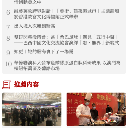
情緒動員之中
6
融藝萬象跨界對話｜「藝術、建築與城市」主題論壇
於香港故宮文化博物館正式舉辦
7
出入境人次屢創新高
8
雙IP閃耀漫博會：當「桑巴足球」遇見「五行中醫」
——巴西中國文化交流協會演繹「融·無界」新範式
9
知更｜她的腦海裏下了一場霧
10
華億聯澳科大發布魚鱗膠原蛋白肽科研成果 以澳門為
樞紐拓灣區及葡語市場
推薦內容