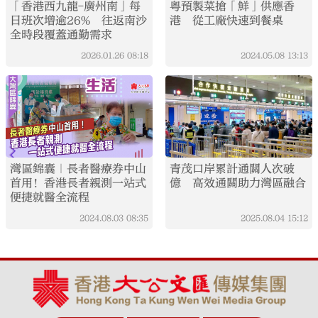
「香港西九龍-廣州南」每
粵預製菜搶「鮮」供應香
日班次增逾26% 往返南沙
港 從工廠快速到餐桌
全時段覆蓋通勤需求
2026.01.26
08:18
2024.05.08
13:13
灣區錦囊｜長者醫療券中山
青茂口岸累計通關人次破
首用！香港長者親測一站式
億 高效通關助力灣區融合
便捷就醫全流程
2024.08.03
08:35
2025.08.04
15:12