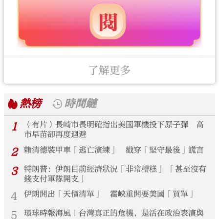
了解更多
熱榜
時間鏈
1
（有片）長崎市長明確指出美國軍機投下原子彈 高
市早苗卻再度迴避
2
賴清德裝甲車「逃亡演練」 戳穿「堅守最後」謊言
3
特朗普：伊朗目前經濟狀況「非常糟糕」 「甚至沒有
錢支付軍隊開支」
4
伊朗開出「天價清單」 霍峽重開要美國「買單」
5
環球時報海風｜台灣真正的危機，是活在政治表演與