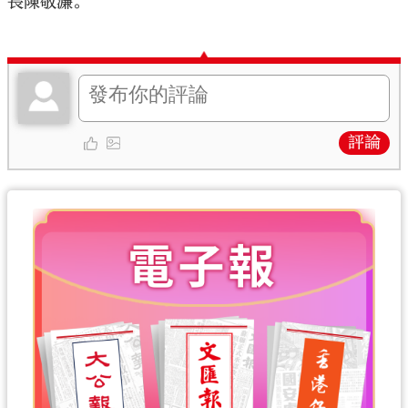
長陳敬濂。
評論