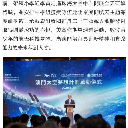
構，帶領小學組學員走進珠海太空中心開展全天研學
體驗，並安排中學組獲獎隊伍赴北京展開航天主題深
度研學遊。承載着對我國神舟二十三號載人飛船發射
取得圓滿成功的喜悅，美高梅期望透過活動，啟發青
少年的航天科技夢想，為澳門培育具創新精神和實踐
能力的未來科創人才。