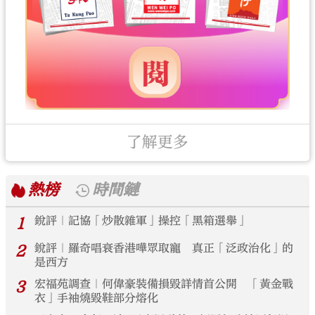
了解更多
熱榜
時間鏈
1
銳評｜記協「炒散雜軍」操控「黑箱選舉」
2
銳評｜羅奇唱衰香港嘩眾取寵 真正「泛政治化」的
是西方
3
宏福苑調查｜何偉豪裝備損毀詳情首公開 「黃金戰
衣」手袖燒毀鞋部分熔化