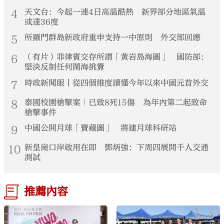
4
天文台：今起一連4日高溫酷熱 新界部分地區氣溫
或達36度
5
所羅門群島新政府重申支持一中原則 外交部回應
6
（有片）菲律賓交存所謂「黃岩島海圖」 國防部：
堅決反制任何鬧海挑釁
7
時政新聞眼丨從四個維度讀懂今年以來中國元首外交
8
泰國校園槍擊案｜已致8死15傷 為年內第二起致命
槍擊事件
9
中國公開月球「寶藏圖」 將建月球科研站
10
新皇崗口岸啟用在即 鄧炳強：下周四展開千人交通
測試
推薦內容