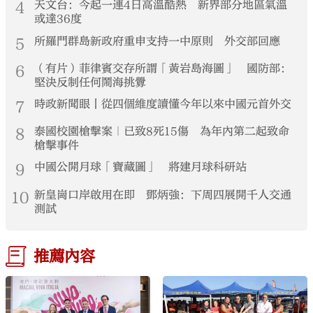
4
天文台：今起一連4日高溫酷熱 新界部分地區氣溫
或達36度
5
所羅門群島新政府重申支持一中原則 外交部回應
6
（有片）菲律賓交存所謂「黃岩島海圖」 國防部：
堅決反制任何鬧海挑釁
7
時政新聞眼丨從四個維度讀懂今年以來中國元首外交
8
泰國校園槍擊案｜已致8死15傷 為年內第二起致命
槍擊事件
9
中國公開月球「寶藏圖」 將建月球科研站
10
新皇崗口岸啟用在即 鄧炳強：下周四展開千人交通
測試
推薦內容