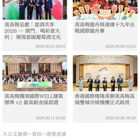
美高梅呈獻「意酒共享
美高梅龍舟隊連續十九年出
2026 — 澳門，喝彩意大
戰國際龍舟賽
利」 展現意國葡萄酒文化
2026.06.01
08:52
2026.06.09
02:52
美高梅獲頒國際WELL建築
香港國際機場美獅美高梅高
標準 v2 最高鉑金級認證
端雙城市候機樓正式啟用
2026.06.11
05:26
2026.02.06
06:29
大公文匯網
資訊
港澳速遞
>>
>>