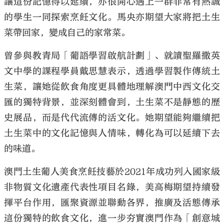
讓這份記憶得以延續，亦很開心遇上一群非常有熱誠
的學生一同探索烹飪文化。馬央亦期望大家將把土生
菜帶回家，變成自己的家常菜。
曾參與教青局「葡語學習啟航計劃」、就讀聖羅撒英
文中學的課程學員戴思慧表示，透過學習製作傳統土
生菜，讓她從飲食角度更具體地理解澳門中西文化交
匯的獨特背景，並深刻體會到，土生菜不是靜態的歷
史展品，而是代代流傳的活文化。她期望能夠繼續把
土生菜中的文化記憶與人情味，轉化為可以延續下去
的味道。
澳門土生葡人美食烹飪技藝於2021年成功列入國家級
非物質文化遺產代表性項目名錄，美高梅期望持續發
揮平台作用，匯聚資源並聯動各界，推廣及活態傳承
這份獨特的飲食文化，進一步夯實澳門作為「創意城