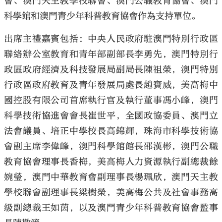
會、澳門天主教學校聯會、澳門公職教育協會、澳門
科學館和澳門青少年科普教育協會作為支持單位。
出席主禮嘉賓包括：中央人民政府駐澳門特別行政區
聯絡辦公室教育和青年部副部長李勇先，澳門特別行
政區政府經濟及科技發展局副局長陳祖榮，澳門特別
行政區政府教育及青年發展局處長趙寶威，美高梅中
國控股有限公司首席執行官及執行董事馮小峰，澳門
科學技術協進會會長崔世平，全國政協委員、澳門立
法會議員、培正中學校長高錦輝，珠海市科學技術協
會副主席李偉峰，澳門科學館館長邵漢彬，澳門公職
教育協會理事長香梅，美高梅人力資源執行副總裁餘
婉瑩，澳門中華教育會副理事長楊珮欣，澳門天主教
學校聯會副理事長梁樹榮，美高梅公共及社會事務高
級副總裁王如茵，以及澳門青少年科普教育協會監事