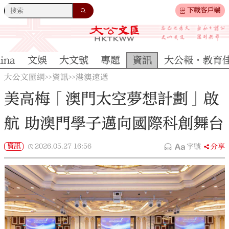
下載客戶端
ina
文娛
大文號
專題
資訊
大公報·教育
大公文匯網
資訊
港澳速遞
>>
>>
美高梅「澳門太空夢想計劃」啟
航 助澳門學子邁向國際科創舞台
資訊
2026.05.27
16:56
字號
分享