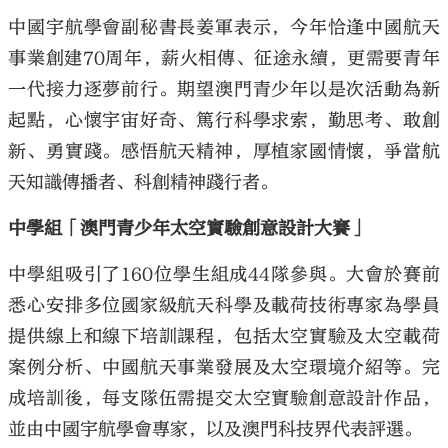
中國宇航學會副秘書長姜軍表示，今年恰逢中國航天
事業創建70周年，薪火相傳、征途永續，更需要青年
一代接力逐夢前行。期望澳門青少年以是次活動為新
起點，心懷宇宙好奇、篤行科學求索，勤思考、敢創
新、勇實踐。感悟航天精神，厚植家國情懷，爭當航
天知識傳播者、科創精神踐行者。
中學組「澳門青少年太空實驗創意設計大賽」
中學組吸引了160位學生組成44隊參與。大會於賽前
悉心安排多位國家級航天科學及載荷技術專家為學員
提供線上和線下培訓課程，包括太空實驗及太空載荷
案例分析、中國航天事業發展及太空環境介紹等。完
成培訓後，每支隊伍需提交太空實驗創意設計作品，
並由中國宇航學會專家，以及澳門科技界代表評選。