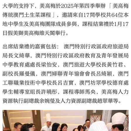
大學的支持下，美高梅於2025年第四季舉辦 「美高梅
傳統澳門土生菜課程」，邀請來自17間學校共64位本
地中學生及美高梅團隊成員參與，課程結業禮於1月17
日假美獅美高梅維天閣舉行。
出席結業禮的嘉賓包括： 澳門特別行政區政府旅遊局
局長文綺華，澳門特別行政區政府教育及青年發展局
中學教育處處長梁怡安，澳門旅遊大學校長黃竹君、
副校長羅曼儀，澳門婦聯青年協會會長呂綺穎，澳門
工聯職業技術中學校長呂吉實，澳門坊眾學校德育處
學生輔導室組長許曉彤，課程導師馬央，美高梅人力
資源執行副總裁余婉瑩及人力資源副總裁趙翠華等。