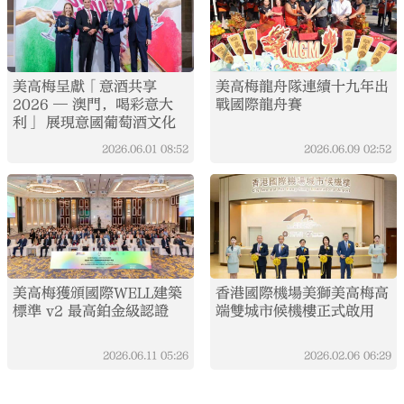
美高梅呈獻「意酒共享
美高梅龍舟隊連續十九年出
2026 — 澳門，喝彩意大
戰國際龍舟賽
利」 展現意國葡萄酒文化
2026.06.01
08:52
2026.06.09
02:52
美高梅獲頒國際WELL建築
香港國際機場美獅美高梅高
標準 v2 最高鉑金級認證
端雙城市候機樓正式啟用
2026.06.11
05:26
2026.02.06
06:29