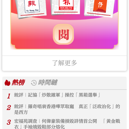
了解更多
熱榜
時間鏈
1
銳評｜記協「炒散雜軍」操控「黑箱選舉」
2
銳評｜羅奇唱衰香港嘩眾取寵 真正「泛政治化」的
是西方
3
宏福苑調查｜何偉豪裝備損毀詳情首公開 「黃金戰
衣」手袖燒毀鞋部分熔化