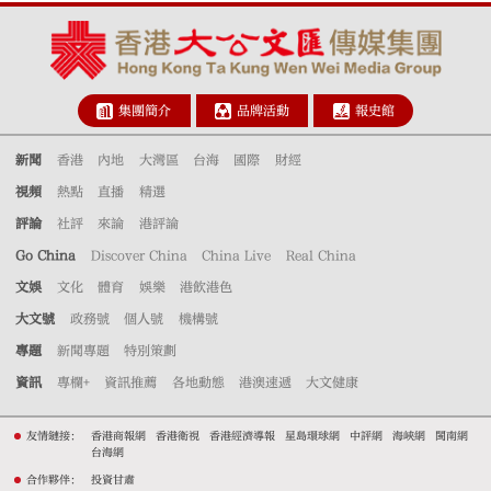
集團簡介
品牌活動
報史館
新聞
香港
內地
大灣區
台海
國際
財經
視頻
熱點
直播
精選
評論
社評
來論
港評論
Go China
Discover China
China Live
Real China
文娛
文化
體育
娛樂
港飲港色
大文號
政務號
個人號
機構號
專題
新聞專題
特別策劃
資訊
專欄+
資訊推薦
各地動態
港澳速遞
大文健康
友情鏈接：
香港商報網
香港衛視
香港經濟導報
星島環球網
中評網
海峽網
閩南網
台海網
合作夥伴：
投資甘肅