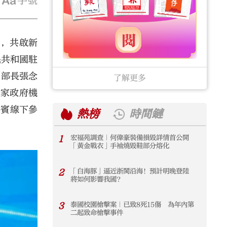
字號
界，共啟新
民共和國駐
副部長張念
了解更多
國家政府機
嘉賓線下參
熱榜
時間鏈
1
宏福苑調查｜何偉豪裝備損毀詳情首公開
1
「黃金戰衣」手袖燒毀鞋部分熔化
2
「白海豚」逼近浙閩沿海！預計明晚登陸
2
將如何影響我國？
3
泰國校園槍擊案｜已致8死15傷 為年內第
3
二起致命槍擊事件