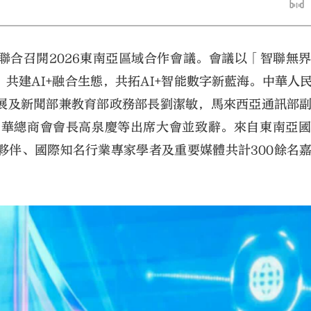
聯合召開2026東南亞區域合作會議。會議以「智聯無
共建AI+融合生態，共拓AI+智能數字新藍海。中華人
展及新聞部兼教育部政務部長劉潔敏，馬來西亞通訊部
中華總商會會長高泉慶等出席大會並致辭。來自東南亞
大公文匯
夥伴、國際知名行業專家學者及重要媒體共計300餘名