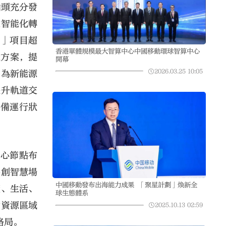
汕頭充分發
業智能化轉
+」項目超
香港單體規模最大智算中心中國移動環球智算中心
造方案，提
開幕
2026.03.25
10:05
，為新能源
提升軌道交
設備運行狀
中心節點布
共創智慧場
中國移動發布出海能力成果 「聚星計劃」煥新全
產、生活、
球生態體系
動資源區域
2025.10.13
02:59
格局。