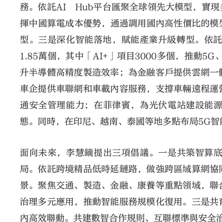
務。依託AI Hub平台匯聚全球領先大模型，實
揮中國算電成本優勢，通過調用國內高性價比的模型
型。三是深化智能落地，賦能產業升級轉型。依託
1.85萬個，其中「AI+」項目3000多個，推動
升半導體高精度製造效率；為金融客戶提供雲網一
車企提供車聯網和車載內容服務，支撐車輛遠程運
通安全管理能力；在菲律賓，為光伏電站建設能
態。同時，在印尼、越南、泰國等地多點布局5G智
面向未來，李慧鏑提出三項倡議。一是共築智算
局。依託跨境精品低時延鏈路，做強跨區域算網協
景。聚焦交通、製造、金融、康養等重點領域，聯
治理多元應用，推動智能服務規模化復用。三是共
內高效聯動。共建數智合作規則、互聯標準與安全