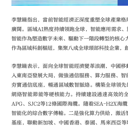
李慧鏑指出，當前智能經濟正深度重塑全球產業格
廣闊。區域AI熱度持續領跑全球，智能應用需求
智能作為塑造數字未來、驅動下一階段轉型的核心力
作為區域科創樞紐，集聚八成全球頭部科技企業，
李慧鏑表示，面向全球智能經濟變革浪潮，中國移
入東南亞發展大局，做強通信服務、算力服務、智
夯實通信底座，暢通區域數智脈絡。構築全球領先的
網絡智能節能等硬核能力。持續建設通達高效的全
APG、SJC2等12條國際海纜。隨着SEA-H2
智能化的綜合數字傳輸。二是強化算力供給，激活智能
基座，聯動新加坡、中國香港、泰國、馬來西亞等地算