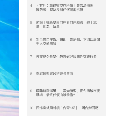
4
（有片）菲律賓交存所謂「黃岩島海圖」
4
國防部：堅決反制任何鬧海挑釁
5
來論｜從新皇崗口岸看口岸經濟 將「流
5
量」化為「留量」
6
新皇崗口岸啟用在即 鄧炳強：下周四展開
6
千人交通測試
7
外交夏令營學生矢言做好民間外交踐行者
7
8
李家超與東盟秘書長會面
8
9
環球時報海風｜「漢光演習」把台灣城市變
9
戰場 最終代價由誰承擔？
10
民進黨當局封鎖「台青e家」 國台辦回應
10