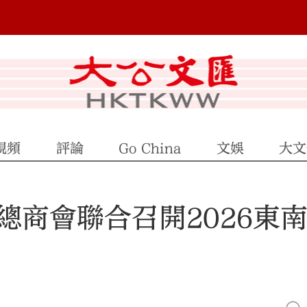
視頻
評論
Go China
文娛
大文
總商會聯合召開2026東