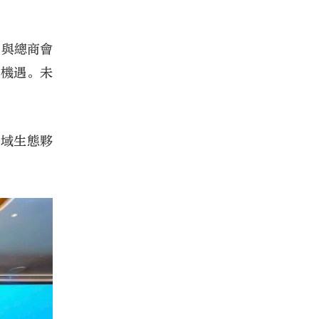
力與總商會
長機遇。未
區域生態夥