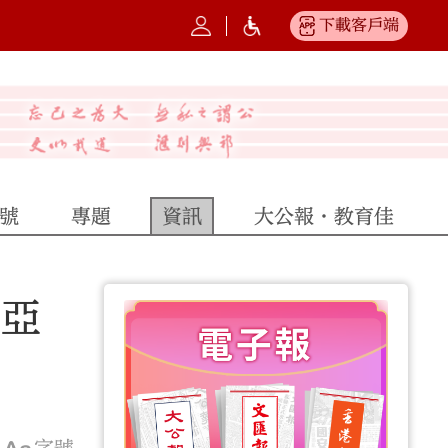
下載客戶端
號
專題
資訊
大公報·教育佳
南亞