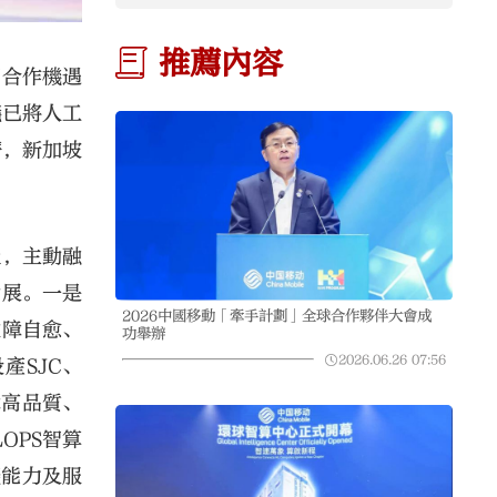
推薦內容
智合作機遇
議已將人工
濟，新加坡
級，主動融
發展。一是
2026中國移動「牽手計劃」全球合作夥伴大會成
故障自愈、
功舉辦
2026.06.26
07:56
產SJC、
障高品質、
OPS智算
棧能力及服