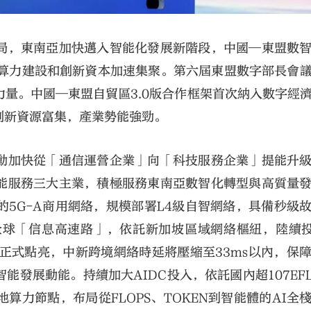
局，東南亞加快邁入智能化發展新階段，中國—東盟數
、算力建設和創新資本加速集聚。第六屆東盟數字部長會
量。中國—東盟自貿區3.0版合作框架首次納入數字經
創新資源富集，產業勢能強勁。
動加快從「通信運營企業」向「科技服務企業」提能升
能服務三大主業，積極服務東南亞數智化轉型與高質量
5G-A商用網絡，規模部署L4級自智網絡，具備秒級
球「信息高速路」，依託新加坡區域網絡樞紐，陸續投
X海纜正式點亮，中新跨境網絡時延將壓縮至33ms以內，保
發展動能。持續加大AIDC投入，依託國內超107EFL
力節點，布局從FLOPS、TOKEN到智能體的AI全