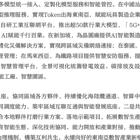
現多模型統一接入、定製化模型服務和智能管控。在中國
推理服務，實現Token出海東南亞，賦能玩具製造企
自研工業互聯網平台，推出超50款行業大模型，「5G
5G、AI賦能千行百業。在新加坡，為晶圓廠提供AI智能製
體化災備解決方案，實現跨區域災備網絡連接；在泰國
營管理；在馬來西亞，為鐵路項目提供智慧安防服務，
源智慧管理平台，全景可視化統籌發電效益、碳排放及
能工廠、智慧園區。
底座。協同區域各方夥伴，持續優化海陸纜通道、智算
同調度能力，築牢區域互聯互通與智能發展底座。二是
合本地夥伴打磨行業方案、落地示範項目，拓展數智生
育智能生態，深化技術協同、能力開放和產業對接，推
治理機制，構築互利共生、永續向好的東南亞數智產業新