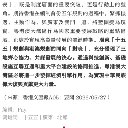
表」，既是制度層面的重要突破，更是行動上的號
角。期待香港在編制首份五年規劃的過程中，緊抓機
遇、主動作為，與廣東及澳門一道，將藍圖變為現
實。粵港澳大灣區作為國家重要發展戰略的重點區
域，正處於實現高質量發展的關鍵時期。
廣東「十五
五」規劃與港澳規劃的同向「對表」，充分體現了三
地齊心協力、共謀發展的決心。通過科技創新、基礎
設施互聯互通和重大平台建設的協同推進，粵港澳大
灣區必將進一步發揮經濟引擎作用，為實現中華民族
偉大復興貢獻更大力量。
（來源：香港文匯報A05：要聞 2026/05/27）
編輯：Fay
關鍵詞：
十五五
廣東
北都