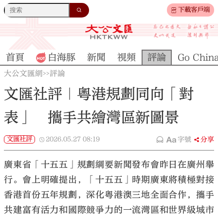
下載客戶端
首頁
白海豚
新聞
視頻
評論
Go Chin
大公文匯網
評論
>>
文匯社評｜粵港規劃同向「對
表」 攜手共繪灣區新圖景
文匯社評
2026.05.27
08:19
字號
分享
廣東省「十五五」規劃綱要新聞發布會昨日在廣州舉
行。會上明確提出，「十五五」時期廣東將積極對接
香港首份五年規劃，深化粵港澳三地全面合作，攜手
共建富有活力和國際競爭力的一流灣區和世界級城市