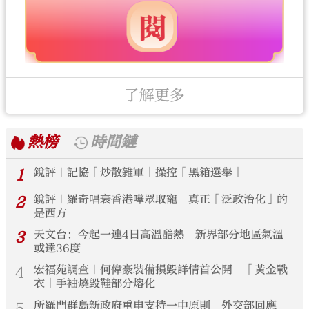
了解更多
熱榜
時間鏈
1
銳評｜記協「炒散雜軍」操控「黑箱選舉」
2
銳評｜羅奇唱衰香港嘩眾取寵 真正「泛政治化」的
是西方
3
天文台：今起一連4日高溫酷熱 新界部分地區氣溫
或達36度
4
宏福苑調查｜何偉豪裝備損毀詳情首公開 「黃金戰
衣」手袖燒毀鞋部分熔化
5
所羅門群島新政府重申支持一中原則 外交部回應