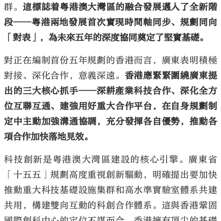
群。
這標誌着粵港澳大灣區的融合發展邁入了全新階
段——粵港兩地發展首次實現時間軸同步、規劃同向
「對表」，為未來五年的深度協同奠定了堅實基礎。
對正在編制首份五年規劃的香港而言，廣東表明積極
大公文匯
對接、深化合作，意義深遠。
香港應緊緊圍繞廣東提
出的三大核心抓手——深耕產業科技合作、深化全方
位互聯互通、建強用好重大合作平台，在自身規劃制
定中主動加強溝通協調，充分發揮各自優勢，推動各
項合作加快落地見效。
科技創新是粵港澳大灣區建設的核心引擎。廣東省
「十五五」規劃高度重視創新驅動，明確提出要加快
推動重大科技基礎設施集群和高水準實驗室體系共建
共用，構建雙向互動的科創合作體系。這與香港鞏固
國際創科中心的定位不謀而合。香港擁有頂尖的基礎