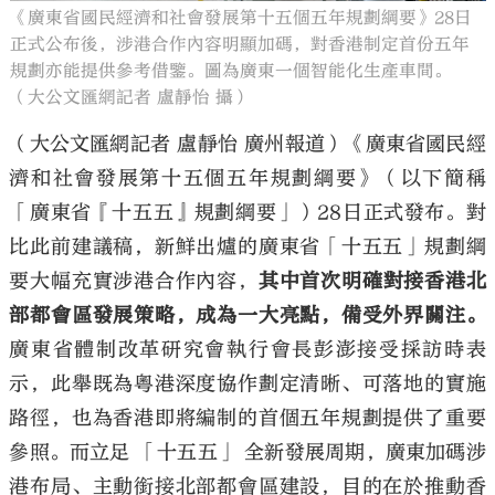
《廣東省國民經濟和社會發展第十五個五年規劃綱要》28日
正式公布後，涉港合作內容明顯加碼，對香港制定首份五年
規劃亦能提供參考借鑒。圖為廣東一個智能化生產車間。
（大公文匯網記者 盧靜怡 攝）
（大公文匯網記者 盧靜怡 廣州報道）《廣東省國民經
濟和社會發展第十五個五年規劃綱要》（以下簡稱
「廣東省『十五五』規劃綱要」）28日正式發布。對
比此前建議稿，新鮮出爐的廣東省「十五五」規劃綱
要大幅充實涉港合作內容，
其中首次明確對接香港北
部都會區發展策略，成為一大亮點，備受外界關注。
廣東省體制改革研究會執行會長彭澎接受採訪時表
示，此舉既為粵港深度協作劃定清晰、可落地的實施
路徑，也為香港即將編制的首個五年規劃提供了重要
參照。而立足 「十五五」 全新發展周期，廣東加碼涉
港布局、主動銜接北部都會區建設，目的在於推動香