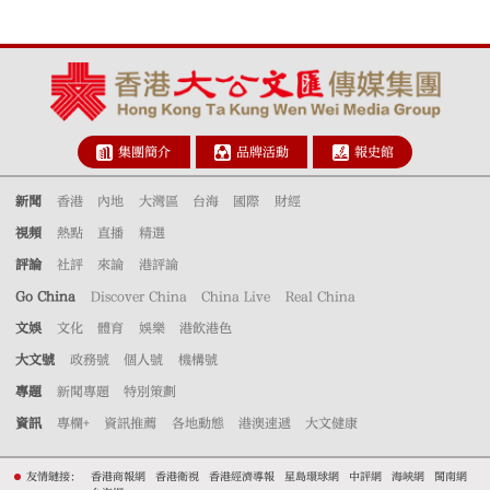
集團簡介
品牌活動
報史館
新聞
香港
內地
大灣區
台海
國際
財經
視頻
熱點
直播
精選
評論
社評
來論
港評論
Go China
Discover China
China Live
Real China
文娛
文化
體育
娛樂
港飲港色
大文號
政務號
個人號
機構號
專題
新聞專題
特別策劃
資訊
專欄+
資訊推薦
各地動態
港澳速遞
大文健康
友情鏈接：
香港商報網
香港衛視
香港經濟導報
星島環球網
中評網
海峽網
閩南網