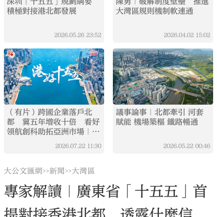
深圳「十五五」規劃綱要
陳勇｜破解制度壁壘 推進
積極對接港北都發展
大灣區規則機制軟連通
2026.05.26
23:52
2026.04.02
15:02
（有片）跨國企業落戶北
議事論事｜北都牽引 河套
都 冀五年增收十倍 看好
賦能 機場築樞 鐵路暢通
領航創科助拓亞洲市場｜港
好十五五·EP3
2026.07.22
11:30
2026.05.22
00:46
大公文匯網
新聞
大灣區
>>
>>
專家解讀｜廣東省「十五五」首
提對接香港北都 透露什麼信