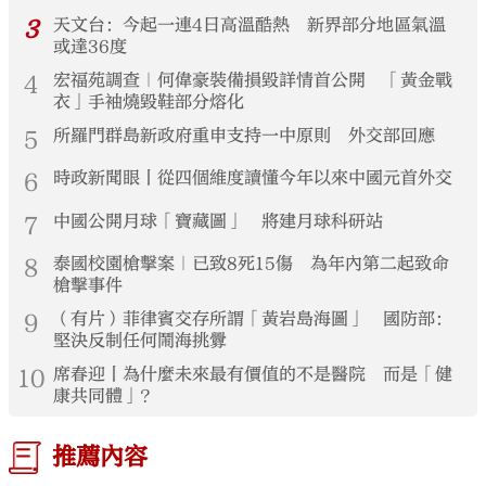
3
天文台：今起一連4日高溫酷熱 新界部分地區氣溫
或達36度
4
宏福苑調查｜何偉豪裝備損毀詳情首公開 「黃金戰
衣」手袖燒毀鞋部分熔化
5
所羅門群島新政府重申支持一中原則 外交部回應
6
時政新聞眼丨從四個維度讀懂今年以來中國元首外交
7
中國公開月球「寶藏圖」 將建月球科研站
8
泰國校園槍擊案｜已致8死15傷 為年內第二起致命
槍擊事件
9
（有片）菲律賓交存所謂「黃岩島海圖」 國防部：
堅決反制任何鬧海挑釁
10
席春迎丨為什麼未來最有價值的不是醫院 而是「健
康共同體」？
推薦內容