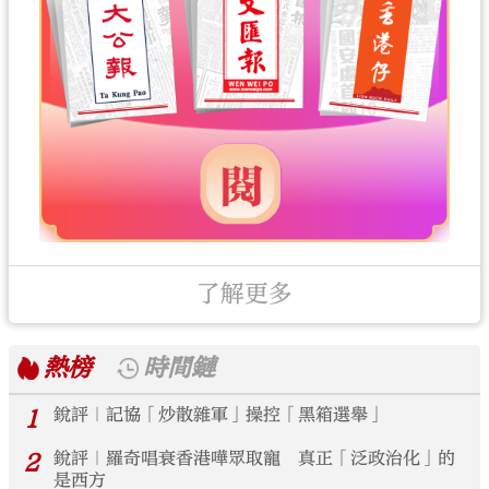
了解更多
熱榜
時間鏈
1
銳評｜記協「炒散雜軍」操控「黑箱選舉」
2
銳評｜羅奇唱衰香港嘩眾取寵 真正「泛政治化」的
是西方