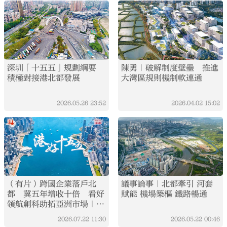
深圳「十五五」規劃綱要
陳勇｜破解制度壁壘 推進
積極對接港北都發展
大灣區規則機制軟連通
2026.05.26
23:52
2026.04.02
15:02
（有片）跨國企業落戶北
議事論事｜北都牽引 河套
都 冀五年增收十倍 看好
賦能 機場築樞 鐵路暢通
領航創科助拓亞洲市場｜港
好十五五·EP3
2026.07.22
11:30
2026.05.22
00:46