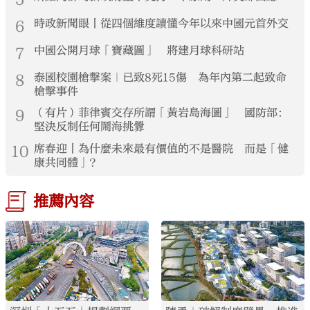
6
時政新聞眼丨從四個維度讀懂今年以來中國元首外交
7
中國公開月球「寶藏圖」 將建月球科研站
8
泰國校園槍擊案｜已致8死15傷 為年內第二起致命
槍擊事件
9
（有片）菲律賓交存所謂「黃岩島海圖」 國防部：
堅決反制任何鬧海挑釁
10
席春迎丨為什麼未來最有價值的不是醫院 而是「健
康共同體」？
推薦內容