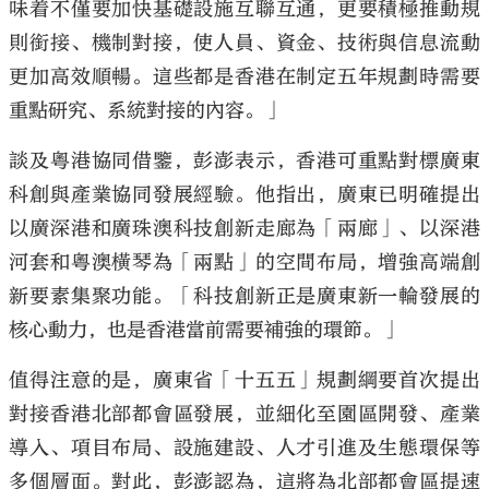
味着不僅要加快基礎設施互聯互通，更要積極推動規
則銜接、機制對接，使人員、資金、技術與信息流動
更加高效順暢。這些都是香港在制定五年規劃時需要
重點研究、系統對接的內容。」
談及粵港協同借鑒，彭澎表示，香港可重點對標廣東
科創與產業協同發展經驗。他指出，廣東已明確提出
以廣深港和廣珠澳科技創新走廊為「兩廊」、以深港
河套和粵澳橫琴為「兩點」的空間布局，增強高端創
新要素集聚功能。「科技創新正是廣東新一輪發展的
核心動力，也是香港當前需要補強的環節。」
值得注意的是，廣東省「十五五」規劃綱要首次提出
對接香港北部都會區發展，並細化至園區開發、產業
導入、項目布局、設施建設、人才引進及生態環保等
多個層面。對此，彭澎認為，這將為北部都會區提速