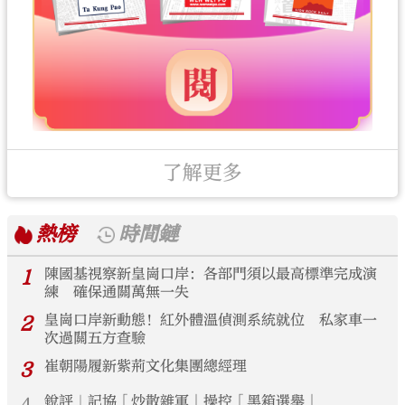
了解更多
熱榜
時間鏈
1
陳國基視察新皇崗口岸：各部門須以最高標準完成演
練 確保通關萬無一失
2
皇崗口岸新動態！紅外體溫偵測系統就位 私家車一
次過關五方查驗
3
崔朝陽履新紫荊文化集團總經理
銳評｜記協「炒散雜軍」操控「黑箱選舉」