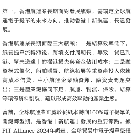
第一，香港航運業長期面對發展瓶頸，需錨定全球航
運電子提單的未來方向，推動香港「新航運」長遠發
展。
香港航運業長期面臨三大瓶頸：一是結算效率低下，
紙質提單流轉滯後、跨境支付周期長，導致「貨已到
港、單未送達」的滯港損失與資金佔用成本；二是融
資模式僵化，船舶購置、航線拓展等重資產投入依賴
高成本信貸，中小航運企業融資難、融資貴問題突
出；三是產業鏈協同不足，航運、物流、保險、結算
等環節資料割裂，難以形成高效聯動的產業生態。
當前，全球航運業正處於從紙本轉向100%電子提單的
關鍵轉型期，是香港「新航運」發展的重要節點。據
FIT Alliance 2024年調查，全球貿易中電子提單整體