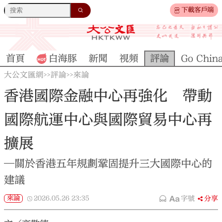
下載客戶端
首頁
白海豚
新聞
視頻
評論
Go Chin
大公文匯網
評論
來論
>>
>>
香港國際金融中心再強化 帶動
國際航運中心與國際貿易中心再
擴展
—關於香港五年規劃鞏固提升三大國際中心的
建議
來論
2026.05.26
23:35
字號
分享