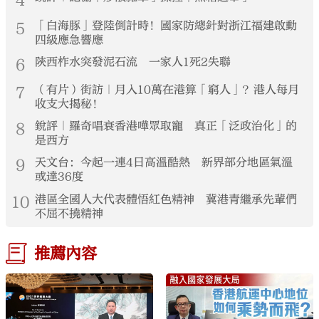
4
5
「白海豚」登陸倒計時！國家防總針對浙江福建啟動
四級應急響應
6
陝西柞水突發泥石流 一家人1死2失聯
7
（有片）街訪｜月入10萬在港算「窮人」？港人每月
收支大揭秘！
8
銳評｜羅奇唱衰香港嘩眾取寵 真正「泛政治化」的
是西方
9
天文台：今起一連4日高溫酷熱 新界部分地區氣溫
或達36度
10
港區全國人大代表體悟紅色精神 冀港青繼承先輩們
不屈不撓精神
推薦內容