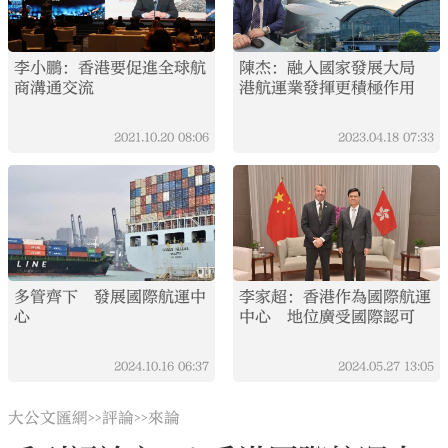
李小鵬：香港要促進全球航
陳杰：融入國家發展大局
商溝通交流
港航運業發揮更積極作用
2021.10.20
08:06
2023.04.18
07:33
多管齊下 發展國際航運中
李家超：香港作為國際航運
心
中心 地位廣受國際認可
2024.10.16
06:37
2024.05.27
13:05
大公文匯網
評論
來論
>>
>>