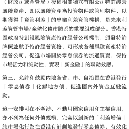
（財政司或金管局）授權相關獨立有限公司特許經營
風險資產，即以風險資產為投資物件或管理物件，以
期獲得「資管利差」的專業利差資管機構，是未來利
差資管市場/全球化債市體系的重要組成部分。香港特
區政府特創設風險資產特許經營公司機制，頒發特許
牌照並賦予特許經營資格，可形成各種風險資產特許
經營公司，促進市場關於零息債券的流通買賣，保持
市場活力和流動性，實現「新金融」的聯動效應。
第三，允許和鼓勵內地各省、市、自治區在香港發行
「零息債券」化解地方債，促進國內外資金互融流
動。
這一安排可在不牽涉、不動用國家信用和主權信用，
亦不列為任何外債規模，完全以創新的「利差增信」
純市場化行為在香港有計劃地發行零息債券，有效化