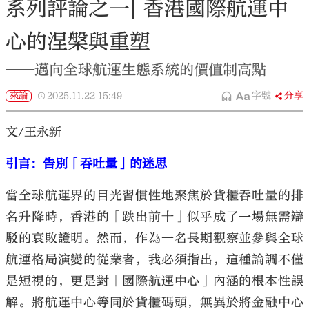
系列評論之一| 香港國際航運中
心的涅槃與重塑
——邁向全球航運生態系統的價值制高點
來論
2025.11.22
15:49
字號
分享
文/王永新
引言：告別「吞吐量」的迷思
當全球航運界的目光習慣性地聚焦於貨櫃吞吐量的排
名升降時，香港的「跌出前十」似乎成了一場無需辯
駁的衰敗證明。然而，作為一名長期觀察並參與全球
航運格局演變的從業者，我必須指出，這種論調不僅
是短視的，更是對「國際航運中心」內涵的根本性誤
解。將航運中心等同於貨櫃碼頭，無異於將金融中心