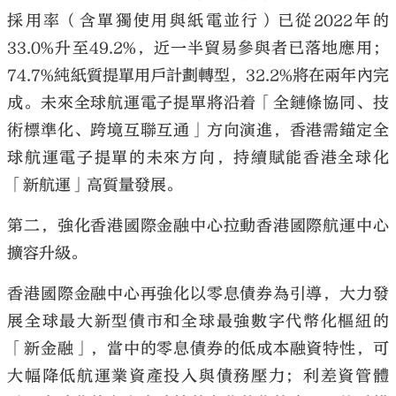
採用率（含單獨使用與紙電並行）已從2022年的
33.0%升至49.2%，近一半貿易參與者已落地應用；
74.7%純紙質提單用戶計劃轉型，32.2%將在兩年內完
成。未來全球航運電子提單將沿着「全鏈條協同、技
術標準化、跨境互聯互通」方向演進，香港需錨定全
球航運電子提單的未來方向，持續賦能香港全球化
「新航運」高質量發展。
第二，強化香港國際金融中心拉動香港國際航運中心
擴容升級。
香港國際金融中心再強化以零息債券為引導，大力發
展全球最大新型債市和全球最強數字代幣化樞紐的
「新金融」，當中的零息債券的低成本融資特性，可
大幅降低航運業資產投入與債務壓力；利差資管體