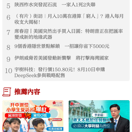
5
陝西柞水突發泥石流 一家人1死2失聯
6
（有片）街訪｜月入10萬在港算「窮人」？港人每月
收支大揭秘！
7
席春迎丨美國突然出手買入日圓：特朗普正在把匯率
變成新的地緣武器
8
9個香港隱世景點解鎖 一招讓你省下5000元
9
伊朗威脅若美國發動新襲擊 將打擊海灣國家
10
宇樹科技：發行價150.80元！8月10日申購
DeepSeek參與戰略配售
推薦內容