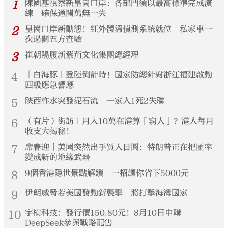
1
陳國基視察新皇崗口岸：各部門須以最高標準完成演
練 確保通關萬無一失
2
皇崗口岸新動態！紅外體溫偵測系統就位 私家車一
次過關五方查驗
3
崔朝陽履新紫荊文化集團總經理
4
「白海豚」登陸倒計時！國家防總針對浙江福建啟動
四級應急響應
5
陝西柞水突發泥石流 一家人1死2失聯
6
（有片）街訪｜月入10萬在港算「窮人」？港人每月
收支大揭秘！
7
席春迎丨美國突然出手買入日圓：特朗普正在把匯率
變成新的地緣武器
8
9個香港隱世景點解鎖 一招讓你省下5000元
9
伊朗威脅若美國發動新襲擊 將打擊海灣國家
10
宇樹科技：發行價150.80元！8月10日申購
DeepSeek參與戰略配售