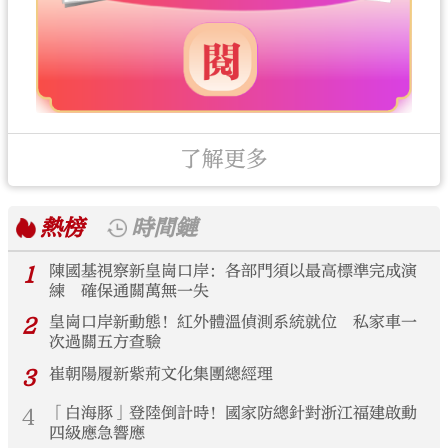
了解更多
熱榜
時間鏈
1
陳國基視察新皇崗口岸：各部門須以最高標準完成演
練 確保通關萬無一失
2
皇崗口岸新動態！紅外體溫偵測系統就位 私家車一
次過關五方查驗
3
崔朝陽履新紫荊文化集團總經理
4
「白海豚」登陸倒計時！國家防總針對浙江福建啟動
四級應急響應