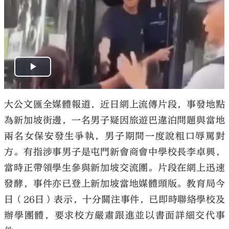
大公文匯全媒體報道，近日網上流傳片段，事發地點
為新加坡街邊，一名男子疑因旅遊巴違泊問題與當地
兩名女保安發生爭執，男子期間一度說粗口辱罵對
方。有指涉事男子是屯門新會商會中學校長李卓興，
當時正帶領學生參與新加坡交流團。片段在網上迅速
發酵，事件亦已登上新加坡當地媒體頭版。教育局今
日（26日）表示，十分關注事件，已即時聯絡學校及
辦學團體，要求校方嚴肅跟進並以書面詳細交代事