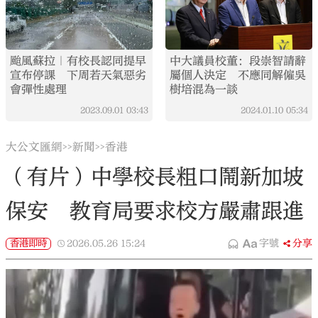
颱風蘇拉｜有校長認同提早
中大議員校董：段崇智請辭
宣布停課 下周若天氣惡劣
屬個人決定 不應同解僱吳
會彈性處理
樹培混為一談
2023.09.01
03:43
2024.01.10
05:34
大公文匯網
新聞
香港
>>
>>
（有片）中學校長粗口鬧新加坡
保安 教育局要求校方嚴肅跟進
香港即時
2026.05.26
15:24
字號
分享