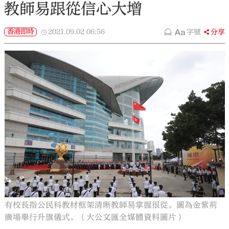
教師易跟從信心大增
香港即時
2021.09.02
06:56
字號
分享
有校長指公民科教材框架清晰教師易掌握很從。圖為金紫荊
廣場舉行升旗儀式。（大公文匯全媒體資料圖片）