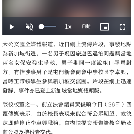
大公文匯
大公文匯全媒體報道，近日網上流傳片段，事發地點
為新加坡街邊，一名男子疑因旅遊巴違泊問題與當地
兩名女保安發生爭執，男子期間一度說粗口辱罵對
方。有指涉事男子是屯門新會商會中學校長李卓興，
當時正帶領學生參與新加坡交流團。片段在網上迅速
發酵，事件亦已登上新加坡當地媒體頭版。
該校校董之一、前立法會議員黃俊碩今日（26日）回
覆傳媒表示，由於校長表現未能合符公眾期望，故決
定即時停止李卓興職務，會盡快提交報告給教育局及
向公眾及持份者交代。