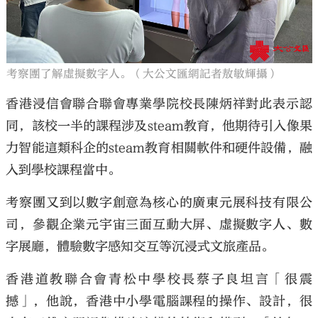
考察團了解虛擬數字人。（大公文匯網記者敖敏輝攝）
香港浸信會聯合聯會專業學院校長陳炳祥對此表示認
同，該校一半的課程涉及steam教育，他期待引入像果
力智能這類科企的steam教育相關軟件和硬件設備，融
入到學校課程當中。
考察團又到以數字創意為核心的廣東元展科技有限公
司，參觀企業元宇宙三面互動大屏、虛擬數字人、數
字展廳，體驗數字感知交互等沉浸式文旅產品。
香港道教聯合會青松中學校長蔡子良坦言「很震
撼」，他說，香港中小學電腦課程的操作、設計，很