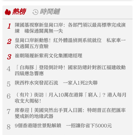
熱榜
時間鏈
1
陳國基視察新皇崗口岸：各部門須以最高標準完成演
練 確保通關萬無一失
2
皇崗口岸新動態！紅外體溫偵測系統就位 私家車一
次過關五方查驗
3
崔朝陽履新紫荊文化集團總經理
4
「白海豚」登陸倒計時！國家防總針對浙江福建啟動
四級應急響應
5
陝西柞水突發泥石流 一家人1死2失聯
6
（有片）街訪｜月入10萬在港算「窮人」？港人每月
收支大揭秘！
7
席春迎丨美國突然出手買入日圓：特朗普正在把匯率
變成新的地緣武器
8
9個香港隱世景點解鎖 一招讓你省下5000元