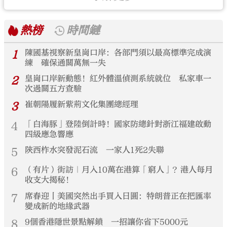
熱榜
時間鏈
1
陳國基視察新皇崗口岸：各部門須以最高標準完成演
練 確保通關萬無一失
2
皇崗口岸新動態！紅外體溫偵測系統就位 私家車一
次過關五方查驗
3
崔朝陽履新紫荊文化集團總經理
4
「白海豚」登陸倒計時！國家防總針對浙江福建啟動
四級應急響應
5
陝西柞水突發泥石流 一家人1死2失聯
6
（有片）街訪｜月入10萬在港算「窮人」？港人每月
收支大揭秘！
7
席春迎丨美國突然出手買入日圓：特朗普正在把匯率
變成新的地緣武器
8
9個香港隱世景點解鎖 一招讓你省下5000元