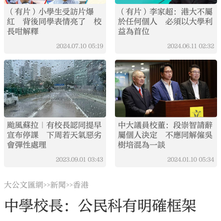
（有片）小學生受訪片爆
（有片）李家超：港大不屬
紅 背後同學表情亮了 校
於任何個人 必須以大學利
長咁解釋
益為首位
2024.07.10
05:19
2024.06.11
02:32
颱風蘇拉｜有校長認同提早
中大議員校董：段崇智請辭
宣布停課 下周若天氣惡劣
屬個人決定 不應同解僱吳
會彈性處理
樹培混為一談
2023.09.01
03:43
2024.01.10
05:34
大公文匯網
新聞
香港
>>
>>
中學校長：公民科有明確框架