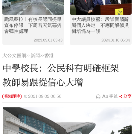
颱風蘇拉｜有校長認同提早
中大議員校董：段崇智請辭
宣布停課 下周若天氣惡劣
屬個人決定 不應同解僱吳
會彈性處理
樹培混為一談
2023.09.01
03:43
2024.01.10
05:34
大公文匯網
新聞
香港
>>
>>
中學校長：公民科有明確框架
教師易跟從信心大增
香港即時
2021.09.02
06:56
字號
分享