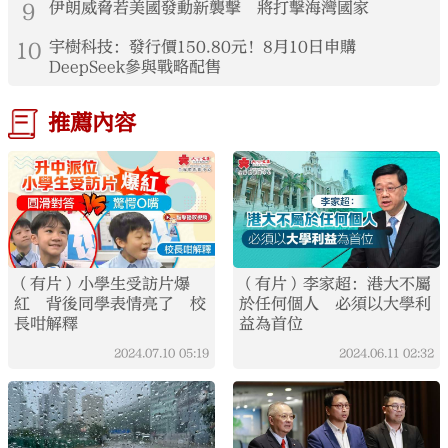
9
伊朗威脅若美國發動新襲擊 將打擊海灣國家
10
宇樹科技：發行價150.80元！8月10日申購
DeepSeek參與戰略配售
推薦內容
（有片）小學生受訪片爆
（有片）李家超：港大不屬
紅 背後同學表情亮了 校
於任何個人 必須以大學利
長咁解釋
益為首位
2024.07.10
05:19
2024.06.11
02:32