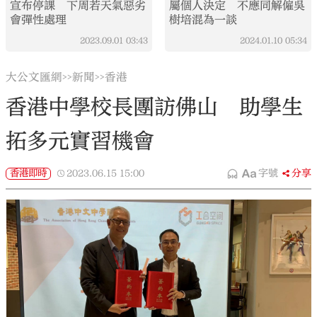
宣布停課 下周若天氣惡劣
屬個人決定 不應同解僱吳
會彈性處理
樹培混為一談
2023.09.01
03:43
2024.01.10
05:34
大公文匯網
新聞
香港
>>
>>
香港中學校長團訪佛山 助學生
拓多元實習機會
香港即時
2023.06.15
15:00
字號
分享