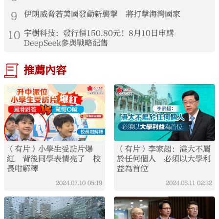
9
伊朗威脅若美國發動新襲擊 將打擊海灣國家
10
宇樹科技：發行價150.80元！8月10日申購
DeepSeek參與戰略配售
推薦內容
（有片）小學生受訪片爆
（有片）李家超：港大不屬
紅 背後同學表情亮了 校
於任何個人 必須以大學利
長咁解釋
益為首位
2024.07.10
05:19
2024.06.11
02:32