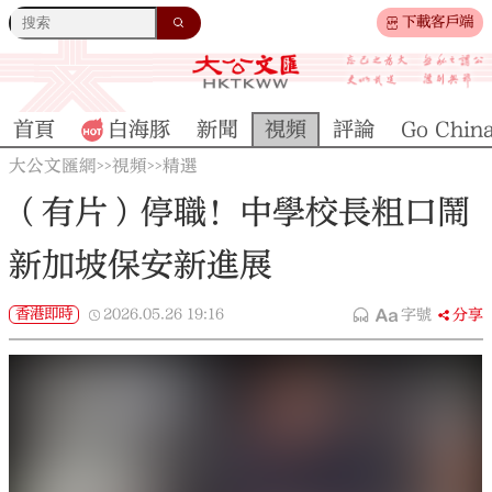
下載客戶端
首頁
白海豚
新聞
視頻
評論
Go Chin
大公文匯網
視頻
精選
>>
>>
（有片）停職！中學校長粗口鬧
新加坡保安新進展
香港即時
2026.05.26
19:16
字號
分享