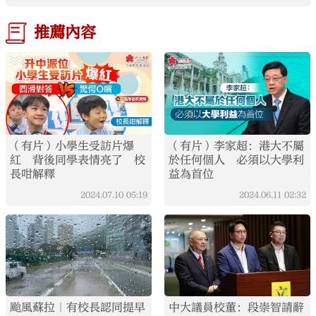
推薦內容
（有片）小學生受訪片爆
（有片）李家超：港大不屬
紅 背後同學表情亮了 校
於任何個人 必須以大學利
長咁解釋
益為首位
2024.07.10
05:19
2024.06.11
02:32
颱風蘇拉｜有校長認同提早
中大議員校董：段崇智請辭