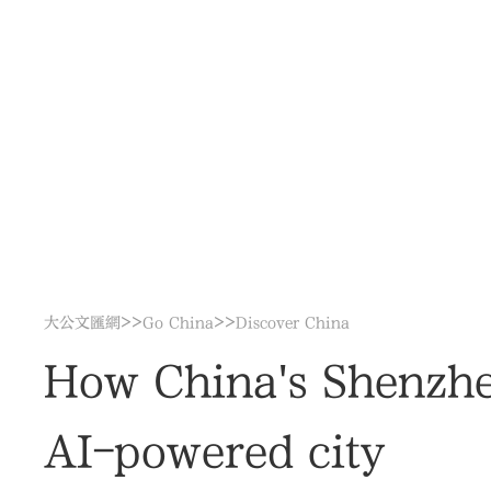
>>
>>
大公文匯網
Go China
Discover China
How China's Shenzhen
AI-powered city