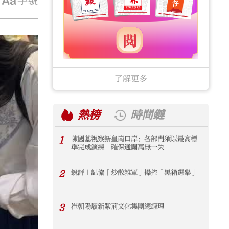
字號
了解更多
熱榜
時間鏈
1
陳國基視察新皇崗口岸：各部門須以最高標
1
準完成演練 確保通關萬無一失
2
銳評｜記協「炒散雜軍」操控「黑箱選舉」
2
3
崔朝陽履新紫荊文化集團總經理
3