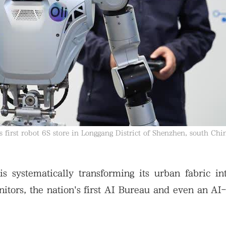
s first robot 6S store in Longgang District of Shenzhen, south Chi
s systematically transforming its urban fabric i
janitors, the nation's first AI Bureau and even an A