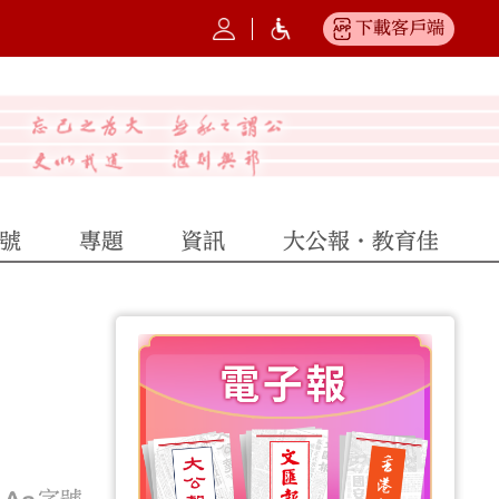
下載客戶端
號
專題
資訊
大公報·教育佳