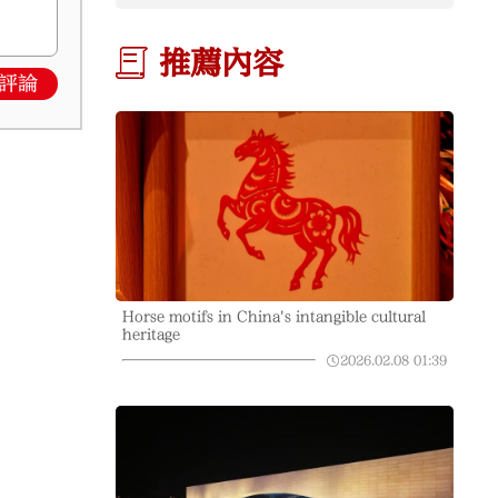
推薦內容
評論
Horse motifs in China's intangible cultural
heritage
2026.02.08
01:39