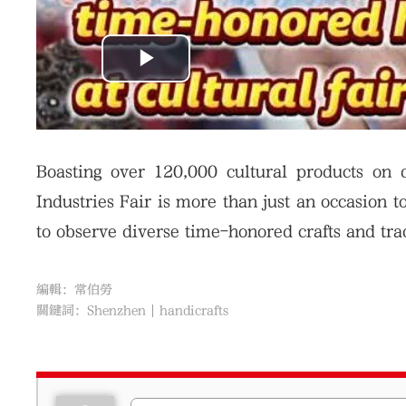
Boasting over 120,000 cultural products on 
Industries Fair is more than just an occasion t
to observe diverse time-honored crafts and trad
編輯：常伯勞
關鍵詞：
Shenzhen
handicrafts