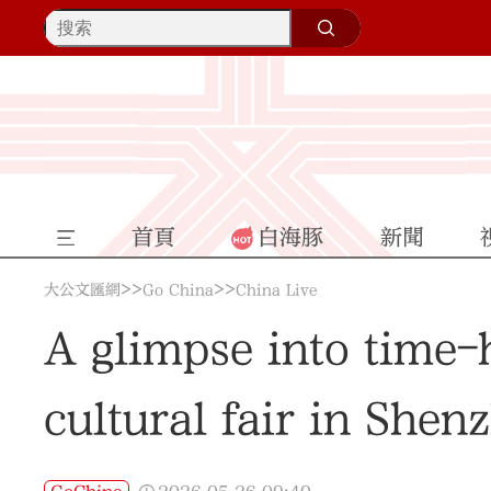
首頁
白海豚
新聞
>>
>>
大公文匯網
Go China
China Live
A glimpse into time-
cultural fair in Shen