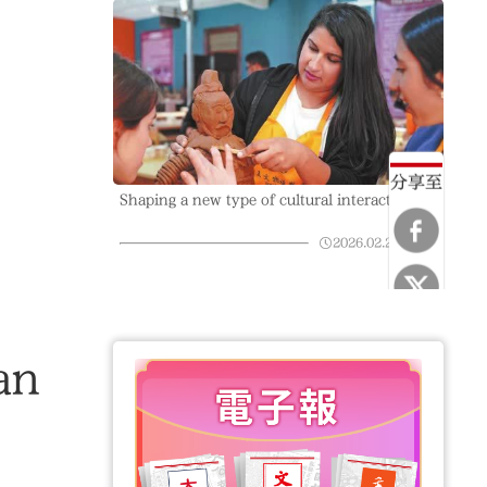
分享至
Shaping a new type of cultural interaction
2026.02.28
01:42
an