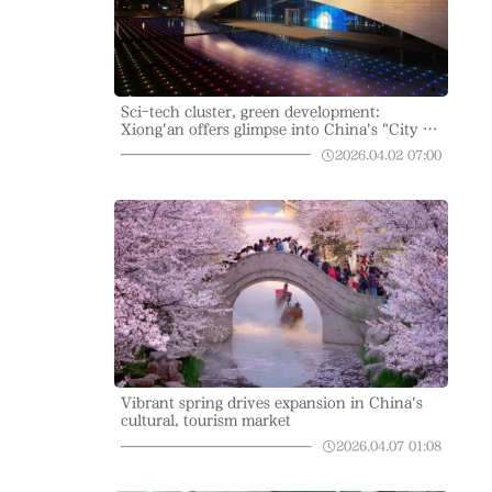
Sci-tech cluster, green development:
Xiong'an offers glimpse into China's "City of
the Future"
2026.04.02
07:00
Vibrant spring drives expansion in China's
cultural, tourism market
2026.04.07
01:08