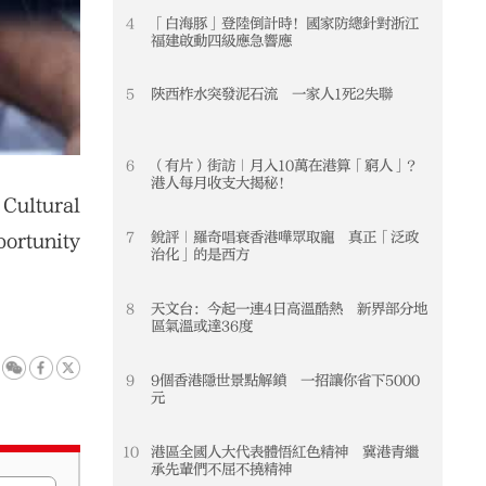
4
「白海豚」登陸倒計時！國家防總針對浙江
4
福建啟動四級應急響應
5
陝西柞水突發泥石流 一家人1死2失聯
5
6
（有片）街訪｜月入10萬在港算「窮人」？
6
港人每月收支大揭秘！
 Cultural
7
銳評｜羅奇唱衰香港嘩眾取寵 真正「泛政
7
portunity
治化」的是西方
8
天文台：今起一連4日高溫酷熱 新界部分地
8
區氣溫或達36度
9
9個香港隱世景點解鎖 一招讓你省下5000
9
元
10
港區全國人大代表體悟紅色精神 冀港青繼
10
承先輩們不屈不撓精神