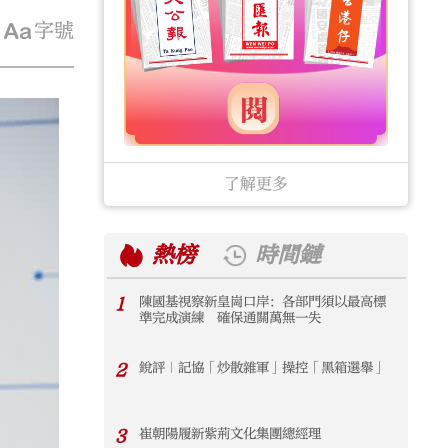
字號
了解更多
熱榜
時間鏈
1
陳國基視察新皇崗口岸：各部門須以最高標
1
準完成演練 確保通關萬無一失
2
銳評｜記協「炒散雜軍」操控「黑箱選舉」
2
3
崔朝陽履新紫荊文化集團總經理
3