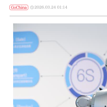
2026.03.24
01:14
GoChina