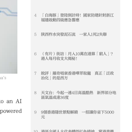
4
「白海豚」登陸倒計時！國家防總針對浙江
4
福建啟動四級應急響應
5
陝西柞水突發泥石流 一家人1死2失聯
5
6
（有片）街訪｜月入10萬在港算「窮人」？
6
港人每月收支大揭秘！
7
銳評｜羅奇唱衰香港嘩眾取寵 真正「泛政
7
na's
治化」的是西方
8
天文台：今起一連4日高溫酷熱 新界部分地
8
區氣溫或達36度
nto an AI
I-powered
9
9個香港隱世景點解鎖 一招讓你省下5000
9
元
10
港區全國人大代表體悟紅色精神 冀港青繼
10