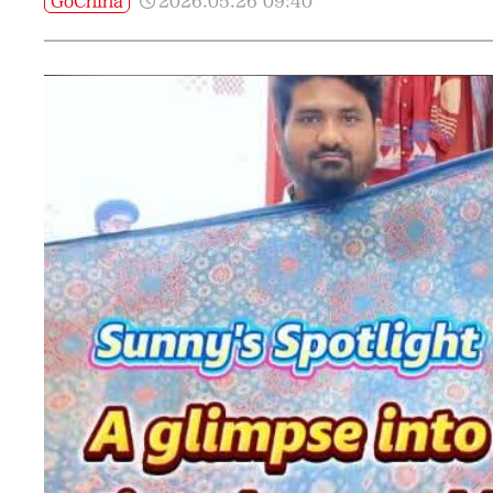
2026.05.26
09:40
GoChina