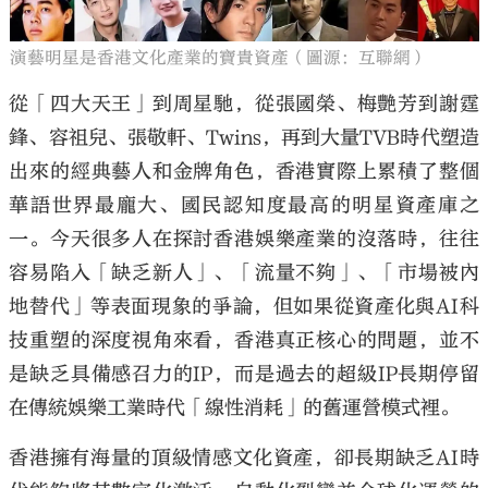
演藝明星是香港文化產業的寶貴資產（圖源：互聯網）
從「四大天王」到周星馳，從張國榮、梅艷芳到謝霆
鋒、容祖兒、張敬軒、
Twins
，再到大量
TVB
時代塑造
出來的經典藝人和金牌角色，香港實際上累積了整個
華語世界最龐大、國民認知度最高的明星資產庫之
一。今天很多人在探討香港娛樂產業的沒落時，往往
容易陷入「缺乏新人」、「流量不夠」、「市場被內
地替代」等表面現象的爭論，但如果從資產化與
AI
科
技重塑的深度視角來看，香港真正核心的問題，並不
是缺乏具備感召力的
IP
，而是過去的超級
IP
長期停留
在傳統娛樂工業時代「線性消耗」的舊運營模式裡。
香港擁有海量的頂級情感文化資產，卻長期缺乏
AI
時