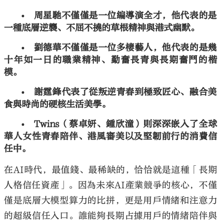
周星馳不僅僅是一位編導演全才，他代表的是
一種底層逆襲、不屈不撓的草根精神與港式幽默。
劉德華不僅僅是一位多棲藝人，他代表的是幾
十年如一日的職業精神、勤奮長青與長期奮鬥的楷
模。
謝霆鋒代表了從叛逆青春到極致匠心、融合美
食與時尚的硬核生活美學。
Twins
（蔡卓妍、鍾欣潼）則深深嵌入了全球
華人女性青春陪伴、港風審美以及堅韌前行的消費信
任中。
在
AI
時代，最值錢、最稀缺的，恰恰就是這種「長期
人格信任資產」。因為未來
AI
產業競爭的核心，不僅
僅是底層大模型算力的比拼，更是用戶情緒和注意力
的超級信任入口。誰能夠長期占據用戶的情緒陪伴與