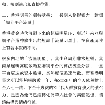
動、短劇演出和直播帶貨。
二、香港明星的獨特壁壘：「長期人格影響力」對標
「短期平台流量」
香港黃金時代沉澱下來的超級明星
IP
，與近年來互聯
網平台選秀催生出的短壽「流量明星」，在資產屬性
上有著本質的不同。
很多內地的「流量明星」，其生命周期非常短暫，其
商業邏輯高度依賴互聯網平台的算法流量分發，一旦
平台更迭或資本離場，其熱度便迅速消散。而香港明
星之所以能夠橫跨數十年，在
2026
年的今天依然對上
至六七十歲、下至十幾歲的
Z
世代人群擁有強大的號召
力，是因為他們已經轉化為華人社會的集體記憶、情
感結構與情緒符號。