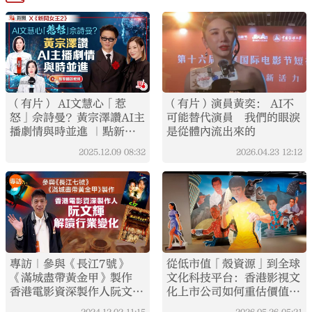
（有片） AI文慧心「惹
（有片）演員黃奕： AI不
怒」佘詩曼？黃宗澤讚AI主
可能替代演員 我們的眼淚
播劇情與時並進 ｜點新聞
是從體內流出來的
X 《新聞女王2》
2025.12.09
08:32
2026.04.23
12:12
專訪｜參與《長江7號》
從低市值「殼資源」到全球
《滿城盡帶黃金甲》製作
文化科技平台：香港影視文
香港電影資深製作人阮文輝
化上市公司如何重估價值
解讀行業變化
（三）
2024.12.02
11:15
2026.05.26
05:21