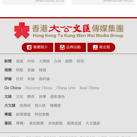
集團簡介
品牌活動
報史館
新聞
香港
內地
大灣區
台海
國際
財經
視頻
熱點
直播
精選
評論
社評
來論
港評論
Go China
Discover China
China Live
Real China
文娛
文化
體育
娛樂
港飲港色
大文號
政務號
個人號
機構號
專題
新聞專題
特別策劃
資訊
專欄+
資訊推薦
各地動態
港澳速遞
大文健康