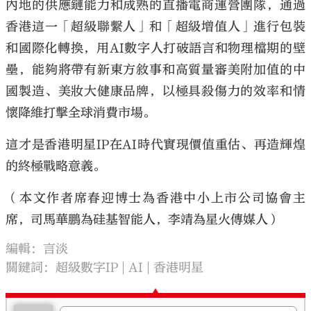
內地的供應鏈能力和成熟的直播電商運營團隊，通過
香港這一「超級聯繫人」和「超級增值人」進行包裝
和國際化轉換，用
AI
數字人打破語言和物理檔期的壁
壘，能夠將帶有新東方敘事和高質量審美附加值的中
國製造、美妝大健康品牌，以極具殺傷力的效率和情
懷降維打擊全球消費市場。
這才是香港明星
IP
在
AI
時代實現價值重估、再造輝煌
的終極戰略意義。
（本文作者席春迎博士為香港中小上市公司協會主
席，司馬華鵬為硅基智能人，李靖為星火傳媒人）
編輯：言淡
關鍵詞：
超級數字IP
AI
香港明星