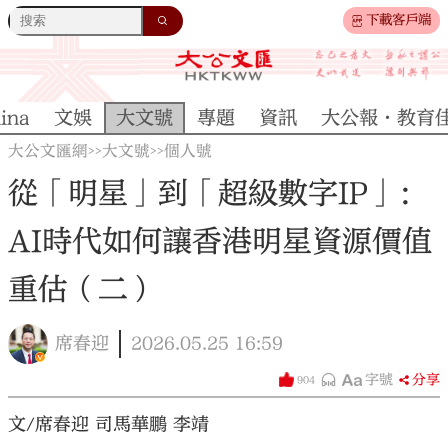
下載客戶端
ina
文娛
大文號
專題
資訊
大公報·教育
大公文匯網
大文號
個人號
>>
>>
從「明星」到「超級數字IP」：
AI時代如何讓香港明星資源價值
重估（二）
席春迎
2026.05.25
16:59
字號
分享
904
文
/
席春迎 司馬華鵬 李靖