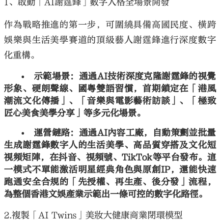
1
、啟動「
AI
謝霆鋒」數字人格全場景開發
作為戰略推進的第一步，可圍繞具備高國民度、橫跨
娛樂與生活美學賽道的頂級藝人謝霆鋒進行深度數字
化重構。
示範場景：通過
AI
技術深度克隆謝霆鋒的視覺
形象、硬朗聲線、國粵雙語習慣，首期鎖定在「港風
潮流文化傳播」、「音樂與電影藝術訪談」、「極致
匠心美食美學分享」等多元化場景。
運營鏈路：通過
AI
內容工廠，自動策劃並批量
生成謝霆鋒數字人的生活美學、高品質穿搭及文化短
視頻矩陣，在抖音、視頻號、
TikTok
等平台發布。這
一模式不單能激活明星經典角色與原創
IP
，還能快速
跑通安全合規的「先授權、再生產、後分發」流程，
為整個香港文娛產業示範出一條可控的數字化路徑。
2.
複製「
AI Twins
」美妝大健康商業閉環模型