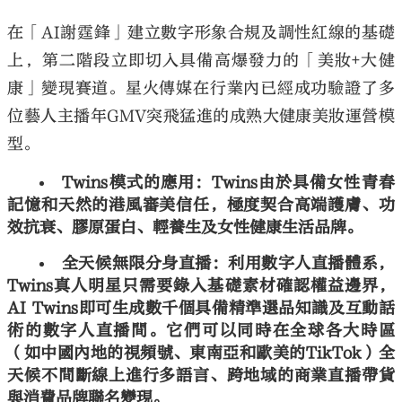
在「
AI
謝霆鋒」建立數字形象合規及調性紅線的基礎
上，第二階段立即切入具備高爆發力的「美妝
+
大健
康」變現賽道。星火傳媒在行業內已經成功驗證了多
位藝人主播年
GMV
突飛猛進的成熟大健康美妝運營模
型。
Twins
模式的應用：
Twins
由於具備女性青春
記憶和天然的港風審美信任，極度契合高端護膚、功
效抗衰、膠原蛋白、輕養生及女性健康生活品牌。
全天候無限分身直播：利用數字人直播體系，
Twins
真人明星只需要錄入基礎素材確認權益邊界，
AI Twins
即可生成數千個具備精準選品知識及互動話
術的數字人直播間。它們可以同時在全球各大時區
（如中國內地的視頻號、東南亞和歐美的
TikTok
）全
天候不間斷線上進行多語言、跨地域的商業直播帶貨
與消費品牌聯名變現。