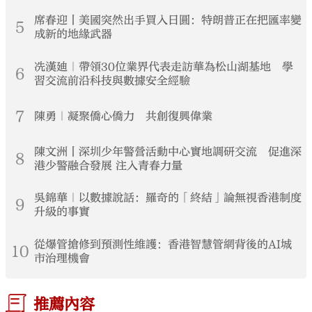
席春迎丨美國突然出手買入日圓：特朗普正在把匯率變
5
成新的地緣武器
冼漢廸｜帶領30位業界代表走訪華為松山湖基地 學
6
習交流前沿科技與數據安全經驗
7
陳勇｜凝聚僑心僑力 共創復興偉業
陳文洲丨深圳少年警營活動中心實地調研交流 促進深
8
港少警融合發展 注入青春力量
吳錦華｜以數據說話：羅奇的「終結」論無視香港制度
9
升級的事實
從爆管搶修到預測性維護：香港智慧管網背後的AI城
10
市治理機會
推薦內容