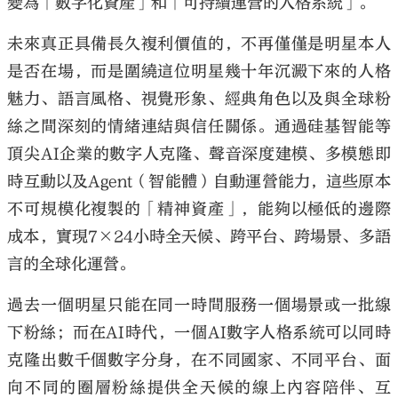
變為「數字化資產」和「可持續運營的人格系統」。
未來真正具備長久複利價值的，不再僅僅是明星本人
是否在場，而是圍繞這位明星幾十年沉澱下來的人格
魅力、語言風格、視覺形象、經典角色以及與全球粉
絲之間深刻的情緒連結與信任關係。通過硅基智能等
頂尖
AI
企業的數字人克隆、聲音深度建模、多模態即
時互動以及
Agent
（智能體）自動運營能力，這些原本
不可規模化複製的「精神資產」，能夠以極低的邊際
成本，實現
7×24
小時全天候、跨平台、跨場景、多語
言的全球化運營。
過去一個明星只能在同一時間服務一個場景或一批線
下粉絲；而在
AI
時代，一個
AI
數字人格系統可以同時
克隆出數千個數字分身，在不同國家、不同平台、面
向不同的圈層粉絲提供全天候的線上內容陪伴、互