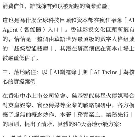
消費信任，誰就擁有難以被超越的商業壁壘。
這也是為什麼全球科技巨頭和資本都在瘋狂爭奪「
AI
Agent
（智能體）入口」。香港影視文化巨頭所擁有
的，恰恰是一整個由華語世界最頂級的數字人格組成
的「超級智能體庫」，其潛在資產價值在資本市場上
被嚴重低估了。
三、落地路徑：以「
AI
謝霆鋒」與「
AI Twins
」為核
心的實操案例
在香港中小上市公司協會、硅基智能與星火傳媒聯合
對英皇娛樂、寰亞傳媒等企業的戰略調研中，各方摒
棄了虛無的概念炒作，本著「務實至上、業務先行」
的原則，提出了清晰、具體的
90
天落地示範方案：