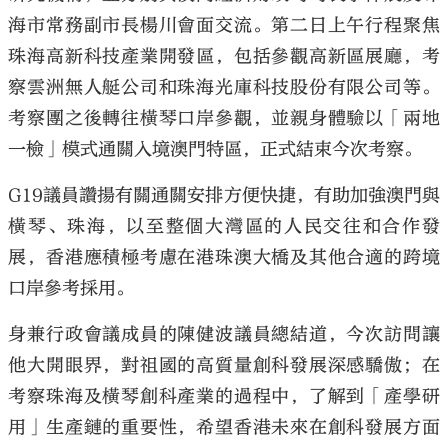
海市常務副市長楊川會面交流。第二日上午行程聚焦
珠海高新科技產業開發區，包括參觀高新區展廳，考
察雲洲無人艇公司和珠海光庫科技股份有限公司等。
考察團之後轉往橫琴口岸參觀，並親身體驗以「兩地
一檢」模式通關入境澳門特區，正式結束今次考察。
G19議員讚揚有關通關安排方便快捷，有助加強澳門與
橫琴、珠海，以至整個大灣區的人民交往和合作發
展，香港應積極考慮在港珠澳大橋及其他合適的跨境
口岸參考採用。
身兼行政會議成員的陳健波議員總結道，今次訪問讓
他大開眼界，對祖國的高質量創科發展深感驕傲；在
考察珠海及橫琴創科產業的過程中，了解到「產學研
用」生產鏈的重要性，希望香港未來在創科發展方面