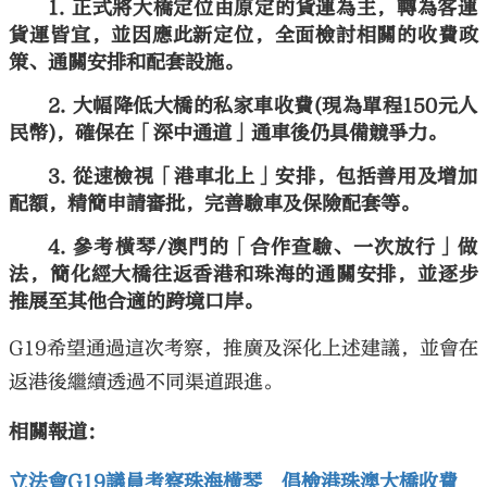
正式將大橋定位由原定的貨運為主，轉為客運
貨運皆宜，並因應此新定位，全面檢討相關的收費政
策、通關安排和配套設施。
大幅降低大橋的私家車收費(現為單程150元人
民幣)，確保在「深中通道」通車後仍具備競爭力。
從速檢視「港車北上」安排，包括善用及增加
配額，精簡申請審批，完善驗車及保險配套等。
參考橫琴/澳門的「合作查驗、一次放行」做
法，簡化經大橋往返香港和珠海的通關安排，並逐步
推展至其他合適的跨境口岸。
G19希望通過這次考察，推廣及深化上述建議，並會在
返港後繼續透過不同渠道跟進。
相關報道：
立法會G19議員考察珠海橫琴 倡檢港珠澳大橋收費