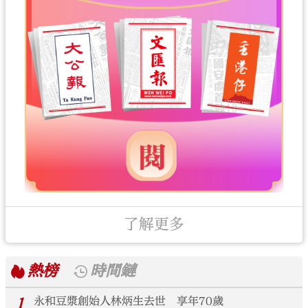
了解更多
熱榜
時間鏈
1
永和豆漿創始人林炳生去世 享年70歲