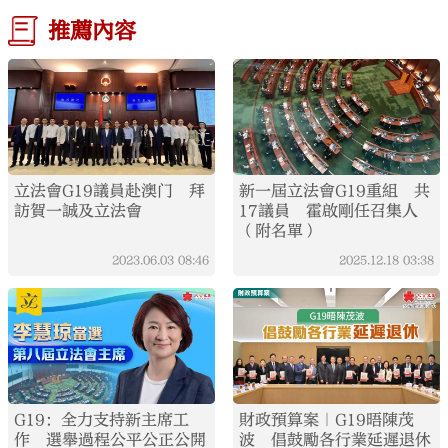
推薦內容
立法會G19議員赴澳门 拜
新一屆立法會G19重組 共
訪賀一誠及立法會
17議員 霍啟剛任召集人
（附名單）
2023.06.03
08:46
2025.12.18
03:38
G19：全力支持新主席工
財政預算案｜G19晤陳茂
作 選舉過程公平公正公開
波 倡鼓勵各行業延遲退休