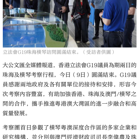
立法會G19珠海橫琴訪問圓滿結束。（受訪者供圖）
大公文匯全媒體報道，香港立法會G19議員為期兩日的
珠海及橫琴考察行程，今日（9日）圓滿結束。G19議
員感謝兩地政府及各有關單位的接待和安排，形容今
次考察內容豐富，有助加強香港、珠海及澳門/橫琴之
間的合作，攜手推進粵港澳大灣區的進一步融合和高
質量發展。
考察團首日參觀了橫琴粵澳深度合作區的多家企業和
研究機構，並分別與澳門經濟財政司司長李偉農及珠