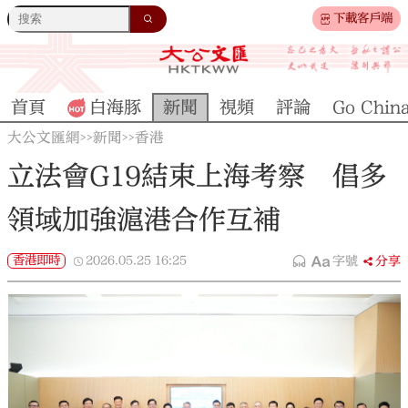
下載客戶端
首頁
白海豚
新聞
視頻
評論
Go Chin
大公文匯網
新聞
香港
>>
>>
立法會G19結束上海考察 倡多
領域加強滬港合作互補
香港即時
2026.05.25
16:25
字號
分享