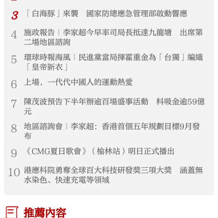
3
「白海豚」來襲 國家防總應急管理部啟動響應
4
施政報告｜李家超今早率司局長抵達九龍塘 出席第
二場地區諮詢
5
環球時報海風｜民進黨當局揮霍重金為「台獨」編織
「皇帝新衣」
6
上場，一代代中國人的運動熱愛
7
陳茂波預告下半年辦逾百場盛事活動 料吸金逾59億
元
8
地區諮詢會｜李家超：香港首個五年規劃目標9月發
布
9
《CMG夏日歌會》（榆林站）明日正式播出
10
港應科院勇奪全球百大科技研發獎三項大獎 涵蓋無
水染色、快速充電等領域
推薦內容