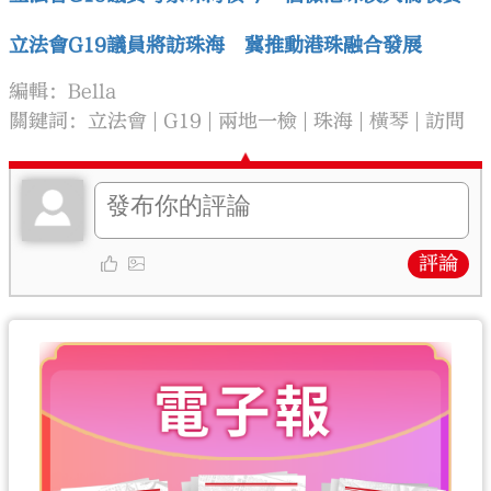
立法會G19議員將訪珠海 冀推動港珠融合發展
編輯：Bella
關鍵詞：
立法會
G19
兩地一檢
珠海
橫琴
訪問
評論