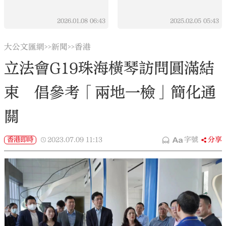
2026.01.08
06:43
2025.02.05
05:43
大公文匯網
新聞
香港
>>
>>
立法會G19珠海橫琴訪問圓滿結
束 倡參考「兩地一檢」簡化通
關
香港即時
2023.07.09
11:13
字號
分享