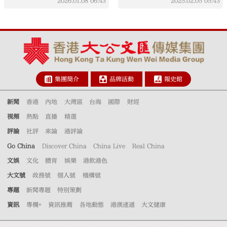
2026.01.08
06:43
2025.02.05
05:43
集團簡介
品牌活動
報史館
新聞
香港
內地
大灣區
台海
國際
財經
視頻
熱點
直播
精選
評論
社評
來論
港評論
Go China
Discover China
China Live
Real China
文娛
文化
體育
娛樂
港飲港色
大文號
政務號
個人號
機構號
專題
新聞專題
特別策劃
資訊
專欄+
資訊推薦
各地動態
港澳速遞
大文健康