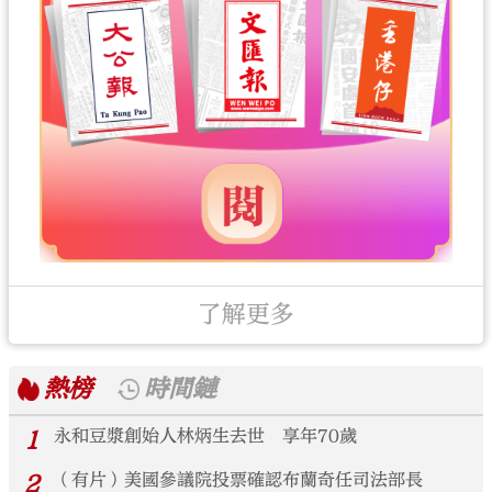
了解更多
熱榜
時間鏈
1
永和豆漿創始人林炳生去世 享年70歲
2
（有片）美國參議院投票確認布蘭奇任司法部長