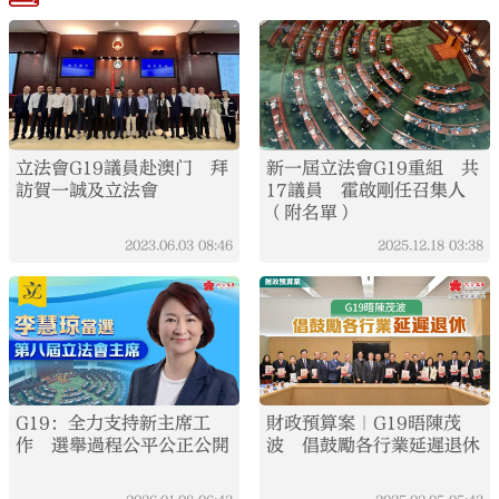
立法會G19議員赴澳门 拜
新一屆立法會G19重組 共
訪賀一誠及立法會
17議員 霍啟剛任召集人
（附名單）
2023.06.03
08:46
2025.12.18
03:38
G19：全力支持新主席工
財政預算案｜G19晤陳茂
作 選舉過程公平公正公開
波 倡鼓勵各行業延遲退休