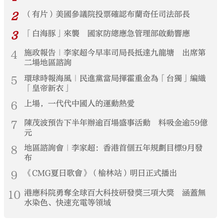
2
（有片）美國參議院投票確認布蘭奇任司法部長
3
「白海豚」來襲 國家防總應急管理部啟動響應
4
施政報告｜李家超今早率司局長抵達九龍塘 出席第
二場地區諮詢
5
環球時報海風｜民進黨當局揮霍重金為「台獨」編織
「皇帝新衣」
6
上場，一代代中國人的運動熱愛
7
陳茂波預告下半年辦逾百場盛事活動 料吸金逾59億
元
8
地區諮詢會｜李家超：香港首個五年規劃目標9月發
布
9
《CMG夏日歌會》（榆林站）明日正式播出
10
港應科院勇奪全球百大科技研發獎三項大獎 涵蓋無
水染色、快速充電等領域