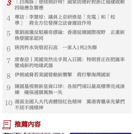
3
「白海豚」登陸倒計時！國家防總針對浙江福建啟動
四級應急響應
4
專訪｜李慧琼：議員上京研修是「充電」和「校
準」 將全方位發揮立法會建設作用
5
葉劉淑儀反駁羅奇謬論：香港延續國際視野 正重新
煥發國家認同
6
陝西柞水突發泥石流 一家人1死2失聯
7
席春迎丨美國突然出手買入日圓：特朗普正在把匯率
變成新的地緣武器
8
伊朗威脅若美國發動新襲擊 將打擊海灣國家
9
陳國基視察新皇崗口岸：各部門須以最高標準完成演
練 確保通關萬無一失
10
港區全國人大代表體悟紅色精神 冀港青繼承先輩們
不屈不撓精神
推薦內容