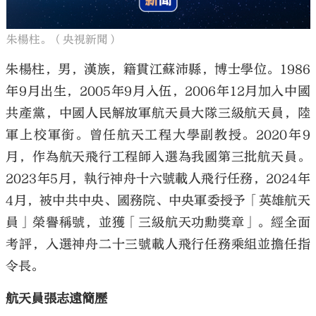
朱楊柱。（央視新聞）
朱楊柱，男，漢族，籍貫江蘇沛縣，博士學位。1986
年9月出生，2005年9月入伍，2006年12月加入中國
共產黨，中國人民解放軍航天員大隊三級航天員，陸
軍上校軍銜。曾任航天工程大學副教授。2020年9
月，作為航天飛行工程師入選為我國第三批航天員。
2023年5月，執行神舟十六號載人飛行任務，2024年
4月，被中共中央、國務院、中央軍委授予「英雄航天
員」榮譽稱號，並獲「三級航天功勳獎章」。經全面
考評，入選神舟二十三號載人飛行任務乘組並擔任指
令長。
航天員張志遠簡歷