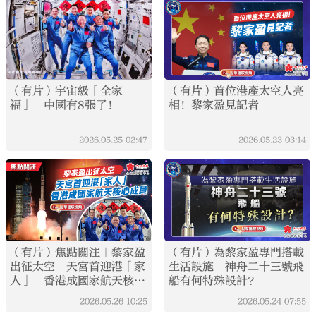
（有片）宇宙級「全家
（有片）首位港產太空人亮
福」 中國有8張了！
相！黎家盈見記者
2026.05.25
02:47
2026.05.23
03:14
（有片）焦點關注｜黎家盈
（有片）為黎家盈專門搭載
出征太空 天宮首迎港「家
生活設施 神舟二十三號飛
人」 香港成國家航天核心
船有何特殊設計？
成員
2026.05.26
10:25
2026.05.24
07:55