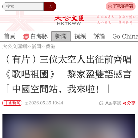
下載客戶端
首頁
白海豚
新聞
視頻
評論
Go Chin
大公文匯網
新聞
香港
>>
>>
（有片）三位太空人出征前齊唱
《歌唱祖國》 黎家盈雙語感言
「中國空間站，我來啦！」
中國新聞
2026.05.25
10:44
字號
分享