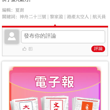
編輯：夏澍
關鍵詞：
神舟二十三號
黎家盈
港產太空人
航天員
評論