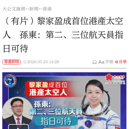
大公文匯網
新聞
香港
>>
>>
（有片）黎家盈成首位港產太空
人 孫東：第二、三位航天員指
日可待
香港即時
2026.05.23
14:28
字號
分享