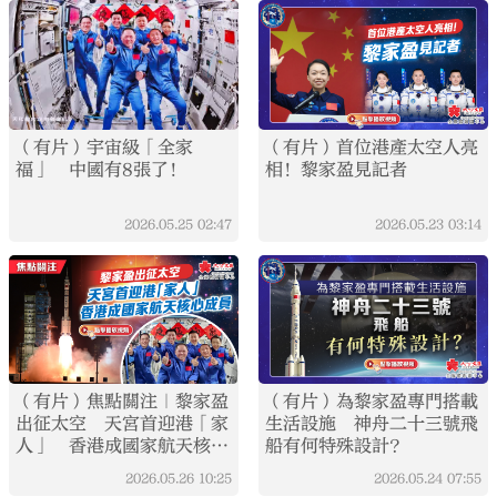
（有片）宇宙級「全家
（有片）首位港產太空人亮
福」 中國有8張了！
相！黎家盈見記者
2026.05.25
02:47
2026.05.23
03:14
（有片）焦點關注｜黎家盈
（有片）為黎家盈專門搭載
出征太空 天宮首迎港「家
生活設施 神舟二十三號飛
人」 香港成國家航天核心
船有何特殊設計？
成員
2026.05.26
10:25
2026.05.24
07:55