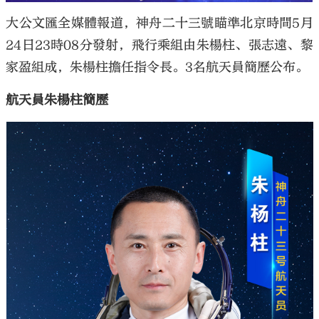
大公文匯全媒體報道，神舟二十三號瞄準北京時間5月
24日23時08分發射，飛行乘組由朱楊柱、張志遠、黎
家盈組成，朱楊柱擔任指令長。3名航天員簡歷公布。
航天員朱楊柱簡歷