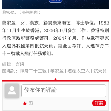
黎家盈。（央視新聞）
黎家盈，女，漢族，籍貫廣東順德，博士學位。1982
年11月出生於香港，2006年9月參加工作，香港特別
行政區政府警務處警司。2024年6月，作為載荷專家
入選為我國第四批航天員。經全面考評，入選神舟二
十三號載人飛行任務乘組。
編輯：言淡
關鍵詞：
神舟二十三號
黎家盈
港產太空人
航天員
評論