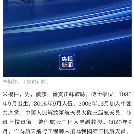
朱楊柱。（央視新聞）
朱楊柱，男，漢族，籍貫江蘇沛縣，博士學位。1986
年9月出生，2005年9月入伍，2006年12月加入中國
共產黨，中國人民解放軍航天員大隊三級航天員，陸
軍上校軍銜。曾任航天工程大學副教授。2020年9
月，作為航天飛行工程師入選為我國第三批航天員。