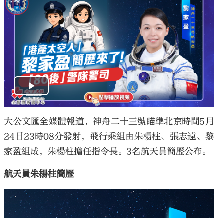
大公文匯全媒體報道，神舟二十三號瞄準北京時間5月
24日23時08分發射，飛行乘組由朱楊柱、張志遠、黎
家盈組成，朱楊柱擔任指令長。3名航天員簡歷公布。
航天員朱楊柱簡歷