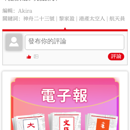
編輯：Akira
關鍵詞：
神舟二十三號
黎家盈
港產太空人
航天員
評論