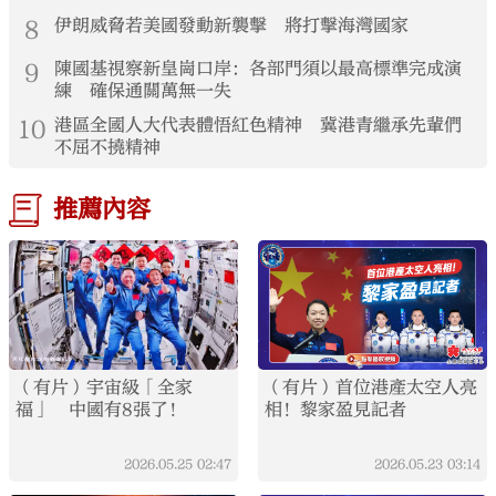
8
伊朗威脅若美國發動新襲擊 將打擊海灣國家
9
陳國基視察新皇崗口岸：各部門須以最高標準完成演
練 確保通關萬無一失
10
港區全國人大代表體悟紅色精神 冀港青繼承先輩們
不屈不撓精神
推薦內容
（有片）宇宙級「全家
（有片）首位港產太空人亮
福」 中國有8張了！
相！黎家盈見記者
2026.05.25
02:47
2026.05.23
03:14