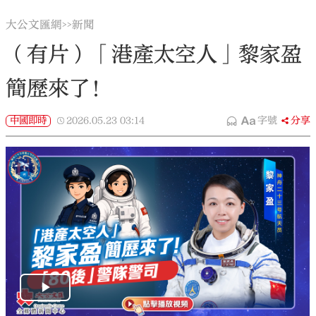
大公文匯網
新聞
>>
（有片）「港產太空人」黎家盈
簡歷來了！
中國即時
2026.05.23
03:14
字號
分享