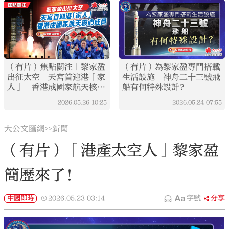
（有片）焦點關注｜黎家盈
（有片）為黎家盈專門搭載
出征太空 天宮首迎港「家
生活設施 神舟二十三號飛
人」 香港成國家航天核心
船有何特殊設計？
成員
2026.05.26
10:25
2026.05.24
07:55
大公文匯網
新聞
>>
（有片）「港產太空人」黎家盈
簡歷來了！
中國即時
2026.05.23
03:14
字號
分享