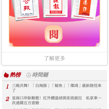
了解更多
熱榜
時間鏈
1
三颱共舞！「白海豚」「鯨魚」「燦鴻」最新路徑來
了
2
皇崗口岸新動態！紅外體溫偵測系統就位 私家車一
次過關五方查驗