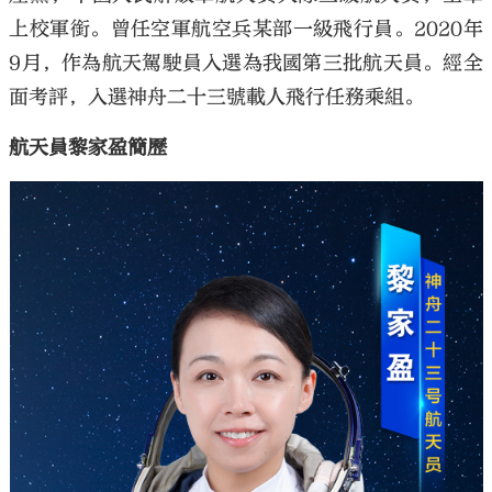
上校軍銜。曾任空軍航空兵某部一級飛行員。2020年
9月，作為航天駕駛員入選為我國第三批航天員。經全
面考評，入選神舟二十三號載人飛行任務乘組。
航天員黎家盈簡歷