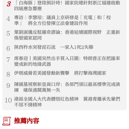
3
「白海豚」登陸倒計時！國家防總針對浙江福建啟動
四級應急響應
4
專訪｜李慧琼：議員上京研修是「充電」和「校
準」 將全方位發揮立法會建設作用
5
葉劉淑儀反駁羅奇謬論：香港延續國際視野 正重新
煥發國家認同
6
陝西柞水突發泥石流 一家人1死2失聯
7
席春迎丨美國突然出手買入日圓：特朗普正在把匯率
變成新的地緣武器
8
伊朗威脅若美國發動新襲擊 將打擊海灣國家
9
陳國基視察新皇崗口岸：各部門須以最高標準完成演
練 確保通關萬無一失
10
港區全國人大代表體悟紅色精神 冀港青繼承先輩們
不屈不撓精神
推薦內容