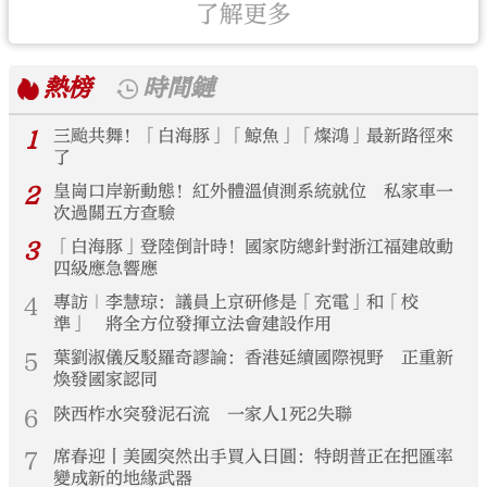
了解更多
熱榜
時間鏈
1
三颱共舞！「白海豚」「鯨魚」「燦鴻」最新路徑來
了
2
皇崗口岸新動態！紅外體溫偵測系統就位 私家車一
次過關五方查驗
3
「白海豚」登陸倒計時！國家防總針對浙江福建啟動
四級應急響應
4
專訪｜李慧琼：議員上京研修是「充電」和「校
準」 將全方位發揮立法會建設作用
5
葉劉淑儀反駁羅奇謬論：香港延續國際視野 正重新
煥發國家認同
6
陝西柞水突發泥石流 一家人1死2失聯
7
席春迎丨美國突然出手買入日圓：特朗普正在把匯率
變成新的地緣武器