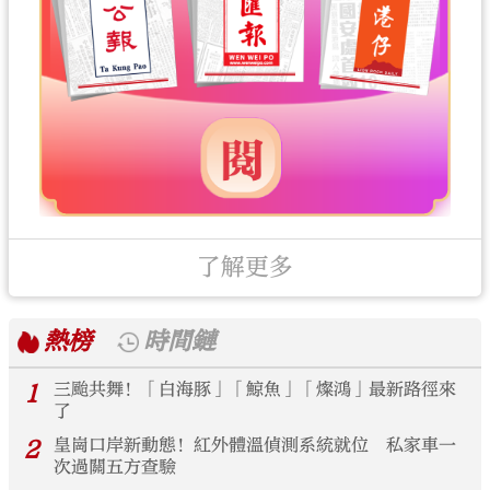
了解更多
熱榜
時間鏈
1
三颱共舞！「白海豚」「鯨魚」「燦鴻」最新路徑來
了
2
皇崗口岸新動態！紅外體溫偵測系統就位 私家車一
次過關五方查驗