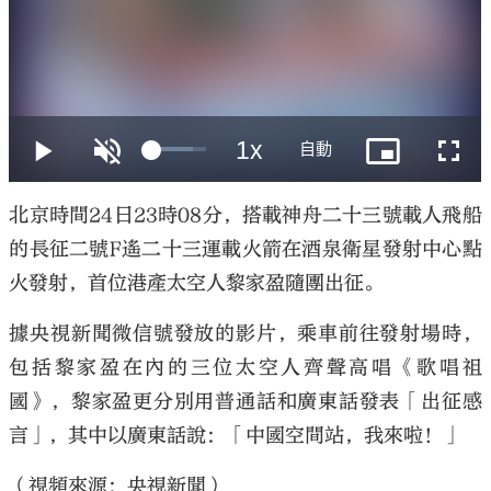
大公文匯
北京時間24日23時08分，搭載神舟二十三號載人飛船
的長征二號F遙二十三運載火箭在酒泉衛星發射中心點
火發射，首位港產太空人黎家盈隨團出征。
據央視新聞微信號發放的影片，乘車前往發射場時，
包括黎家盈在內的三位太空人齊聲高唱《歌唱祖
國》，黎家盈更分別用普通話和廣東話發表「出征感
言」，其中以廣東話說：「中國空間站，我來啦！」
（視頻來源：央視新聞）