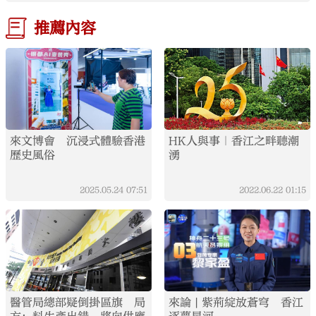
推薦內容
來文博會 沉浸式體驗香港
HK人與事｜香江之畔聽潮
歷史風俗
湧
2025.05.24
07:51
2022.06.22
01:15
醫管局總部疑倒掛區旗 局
來論 | 紫荊綻放蒼穹 香江