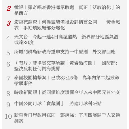
2
銳評｜羅奇唱衰香港嘩眾取寵 真正「泛政治化」的
是西方
3
宏福苑調查｜何偉豪裝備損毀詳情首公開 「黃金戰
衣」手袖燒毀鞋部分熔化
4
天文台：今起一連4日高溫酷熱 新界部分地區氣溫
或達36度
5
所羅門群島新政府重申支持一中原則 外交部回應
6
（有片）菲律賓交存所謂「黃岩島海圖」 國防部：
堅決反制任何鬧海挑釁
7
泰國校園槍擊案｜已致8死15傷 為年內第二起致命
槍擊事件
8
時政新聞眼丨從四個維度讀懂今年以來中國元首外交
9
中國公開月球「寶藏圖」 將建月球科研站
10
新皇崗口岸啟用在即 鄧炳強：下周四展開千人交通
測試