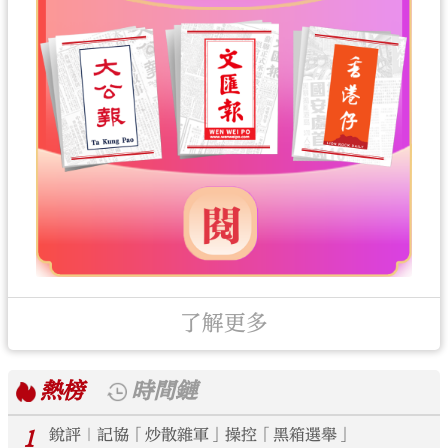
了解更多
熱榜
時間鏈
1
銳評｜記協「炒散雜軍」操控「黑箱選舉」