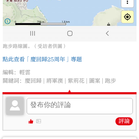
跑步路線圖。（受訪者供圖）
點此查看「慶回歸25周年」專題
編輯：輕雲
關鍵詞：
慶回歸
將軍澳
紫荊花
圖案
跑步
評論