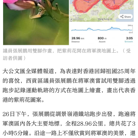
議員張展鵬用雙腳作畫，把紫荊花開在將軍澳地圖上。（受
訪者供圖）
大公文匯全媒體報道，為表達對香港回歸祖國25周年
的喜悅，西貢區議員張展鵬在將軍澳嘗試用雙腳透過
跑步記錄運動軌跡的方式在地圖上繪畫，畫出代表香
港的紫荊花圖案。
26日下午，張展鵬從調景嶺港鐵站跑步出發，跑遍將
軍澳區內各大主要地標，全程28.96公里，總共花了3
小時5分鐘。沿途一路上不僅欣賞到將軍澳的美景，還