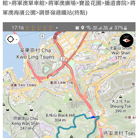
館>將軍澳單車館>將軍澳廣場>寶盈花園>播道書院>將
軍澳海濱公園>調景嶺港鐵站(終點)