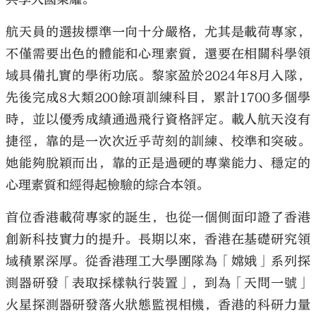
航天員的選拔標準一向十分嚴格，尤其是載荷專家，
不僅需要出色的體能和心理素質，還要在相關科學領
域具備扎實的學術功底。黎家盈於2024年8月入隊，
先後完成8大類200餘項訓練科目，累計1700多個學
時，並以優秀成績通過飛行資格評定。載人航天沒有
捷徑，靠的是一次次近乎苛刻的訓練、校準和突破。
她能夠脫穎而出，靠的正是過硬的專業能力、穩定的
心理素質和經得起檢驗的綜合本領。
首位香港載荷專家的誕生，也從一個側面印證了香港
創新科技實力的提升。長期以來，香港在基礎研究領
域積累深厚。從香港理工大學團隊為「嫦娥」系列探
測器研發「表取採樣執行裝置」，到為「天問一號」
火星探測器研發落火狀態監視相機，香港的科研力量