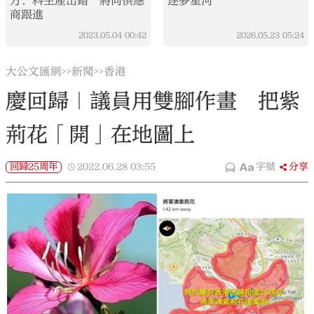
方：料生產出錯 將向供應
逐夢星河
商跟進
2023.05.04
00:42
2026.05.23
05:24
大公文匯網
新聞
香港
>>
>>
慶回歸｜議員用雙腳作畫 把紫
荊花「開」在地圖上
回歸25周年
2022.06.28
03:55
字號
分享