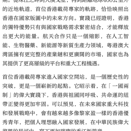
期。從珠江之畔到大漠戈壁，再到距離地球400公里外
的近地軌道，首位香港載荷專家的軌跡，恰恰映照出
香港在國家版圖中的未來方向。實踐已經證明，香港
的獨特優勢只有與國家戰略需求緊密結合，才能釋放
出更大的能量。航天合作只是一個縮影，在人工智
能、生物醫藥、新能源等新質生產力領域，粵港澳大
灣區擁有更完整的產業鏈和更廣闊的市場，國家也為
其提供了更高層級的平台和重大工程機遇。
首位香港載荷專家進入國家空間站，是一個歷史性的
突破，更是一個嶄新的起點。它昭示着，在「一國兩
制」的偉大實踐下，香港與祖國同呼吸、共命運的紐
帶正變得更加牢固。可以預見，在未來國家重大科技
和發展戰略中，會有越來越多像黎家盈一樣的香港優
秀青年，把個人理想融入國家發展，在中華民族偉大