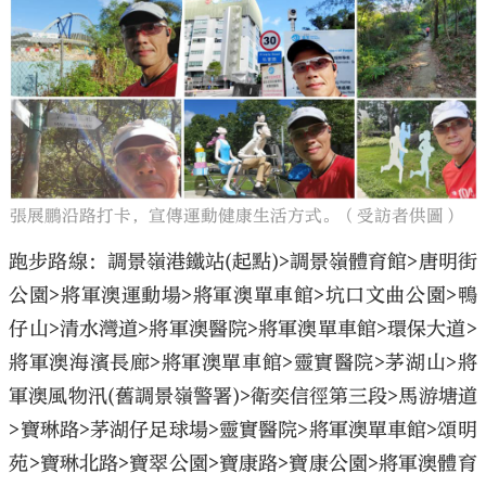
張展鵬沿路打卡，宣傳運動健康生活方式。（受訪者供圖）
跑步路線：調景嶺港鐵站(起點)>調景嶺體育館>唐明街
公園>將軍澳運動場>將軍澳單車館>坑口文曲公園>鴨
仔山>清水灣道>將軍澳醫院>將軍澳單車館>環保大道>
將軍澳海濱長廊>將軍澳單車館>靈實醫院>茅湖山>將
軍澳風物汛(舊調景嶺警署)>衛奕信徑第三段>馬游塘道
>寶琳路>茅湖仔足球場>靈實醫院>將軍澳單車館>頌明
苑>寶琳北路>寶翠公園>寶康路>寶康公園>將軍澳體育