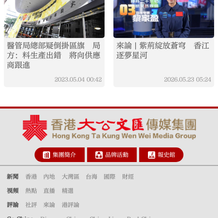
醫管局總部疑倒掛區旗 局
來論 | 紫荊綻放蒼穹 香江
方：料生產出錯 將向供應
逐夢星河
商跟進
2023.05.04
00:42
2026.05.23
05:24
集團簡介
品牌活動
報史館
新聞
香港
內地
大灣區
台海
國際
財經
視頻
熱點
直播
精選
評論
社評
來論
港評論