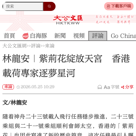
下載客戶端
首頁
白海豚
新聞
視頻
評論
Go Chin
大公文匯網
評論
來論
>>
>>
林龍安｜紫荊花綻放天宮 香港
載荷專家逐夢星河
來論
2026.05.25
10:29
字號
分享
文/林龍安
隨着神舟二十三號載人飛行任務穩步推進，二十三號
乘組與二十一號乘組順利會師太空，香港的「紫荊
花」也因此寫進了新的歷史篇章。這次任務最引人矚