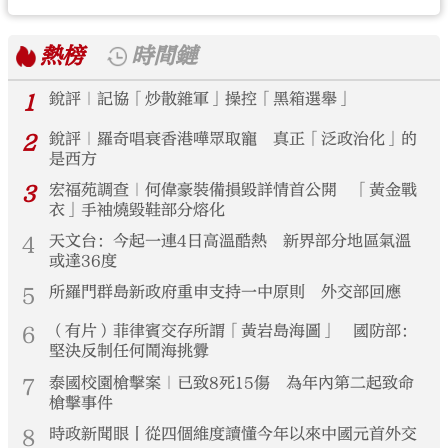
熱榜
時間鏈
1
銳評｜記協「炒散雜軍」操控「黑箱選舉」
2
銳評｜羅奇唱衰香港嘩眾取寵 真正「泛政治化」的
是西方
3
宏福苑調查｜何偉豪裝備損毀詳情首公開 「黃金戰
衣」手袖燒毀鞋部分熔化
4
天文台：今起一連4日高溫酷熱 新界部分地區氣溫
或達36度
5
所羅門群島新政府重申支持一中原則 外交部回應
6
（有片）菲律賓交存所謂「黃岩島海圖」 國防部：
堅決反制任何鬧海挑釁
7
泰國校園槍擊案｜已致8死15傷 為年內第二起致命
槍擊事件
8
時政新聞眼丨從四個維度讀懂今年以來中國元首外交