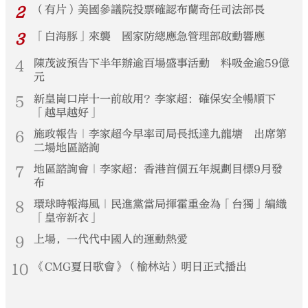
2
（有片）美國參議院投票確認布蘭奇任司法部長
3
「白海豚」來襲 國家防總應急管理部啟動響應
4
陳茂波預告下半年辦逾百場盛事活動 料吸金逾59億
元
5
新皇崗口岸十一前啟用？李家超：確保安全暢順下
「越早越好」
6
施政報告｜李家超今早率司局長抵達九龍塘 出席第
二場地區諮詢
7
地區諮詢會｜李家超：香港首個五年規劃目標9月發
布
8
環球時報海風｜民進黨當局揮霍重金為「台獨」編織
「皇帝新衣」
9
上場，一代代中國人的運動熱愛
10
《CMG夏日歌會》（榆林站）明日正式播出