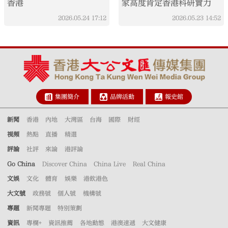
香港
家高度肯定香港科研實力
2026.05.24
17:12
2026.05.23
14:52
集團簡介
品牌活動
報史館
新聞
香港
內地
大灣區
台海
國際
財經
視頻
熱點
直播
精選
評論
社評
來論
港評論
Go China
Discover China
China Live
Real China
文娛
文化
體育
娛樂
港飲港色
大文號
政務號
個人號
機構號
專題
新聞專題
特別策劃
資訊
專欄+
資訊推薦
各地動態
港澳速遞
大文健康