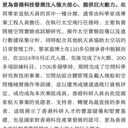
更為香港科技發展注入強大信心、提供巨大動力
。
載
荷專家是航天員的其中一種分類，通常由科學家或專
業工程人員擔任，在執行太空飛行任務時，主要負責
開展空間實驗或試驗研究、操作太空實驗設備以及進
行數據採集分析，同時配合其他航天員協助太空站的
日常管理工作。黎家盈博士在120多位競爭者中脫穎而
出，在2024年8月正式入選，先後完成了8大類、200
多項訓練科目、1700多個學時，期間完成了空間科學
研究與技術事業、空間站組合體管理及載人飛船和空
間機械臂操作等訓練，並以優秀成績通過飛行資格評
定，成功成為本次乘組成員。香港科研人員由此從國
家航天事業的見證者、支持者，轉變為最直接的參與
者，這既展示了香港科研人才的豐富儲備和堅實基
礎，也是國家對香港科技產業發展的認可，更為香港