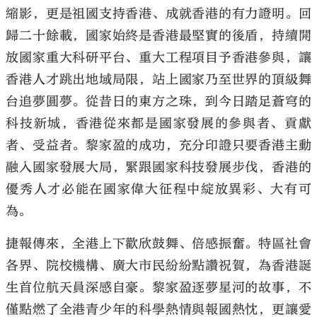
縮影，更是祖國支持香港、成就香港的有力證明。回
歸二十餘載，國家始終是香港最堅實的後盾，持續開
放國家重大科研平台、重大工程項目予香港參與，讓
香港人才跳出地域局限，站上國家乃至世界的頂級舞
台追夢圓夢。從昔日的東方之珠，到今日踏足蒼穹的
科技新城，香港從來都是國家發展的參與者、貢獻
者、受益者。黎家盈的成功，充分印證只要香港主動
融入國家發展大局，緊跟國家科技發展步伐，香港的
優秀人才必能在國家偉大征程中綻放異彩、大有可
為。
捷報傳來，全港上下歡欣鼓舞、倍感振奮。特區社會
各界、院校機構、廣大市民紛紛點讚祝賀，為香港誕
生首位航天員深感自豪。黎家盈逐夢星河的故事，不
僅點燃了全港青少年的科學熱情與報國熱忱，更讓愛