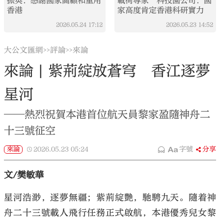
振英：感謝國家關顧和重用
載荷專家 科技園公司：國
香港
家高度肯定香港科研實力
2026.05.24
17:12
2026.05.23
14:52
大公文匯網
評論
來論
>>
>>
來論 | 紫荊綻放蒼穹 香江逐夢
星河
——熱烈祝賀本港首位航天員黎家盈隨神舟二
十三號征空
來論
2026.05.23
05:24
字號
分享
文/樊敏華
星河浩渺，逐夢無疆；紫荊綻艷，馳騁九天。隨着神
舟二十三號載人飛行任務正式啟航，本港優秀兒女黎