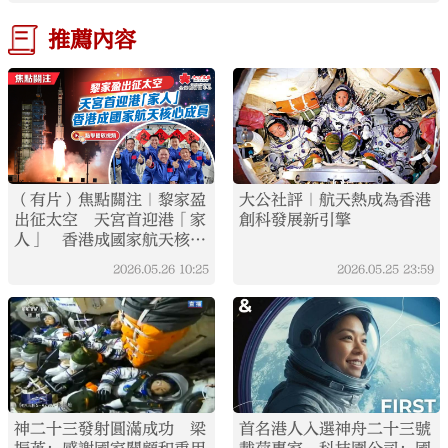
推薦內容
（有片）焦點關注｜黎家盈
大公社評｜航天熱成為香港
出征太空 天宮首迎港「家
創科發展新引擎
人」 香港成國家航天核心
成員
2026.05.26
10:25
2026.05.25
23:59
神二十三發射圓滿成功 梁
首名港人入選神舟二十三號