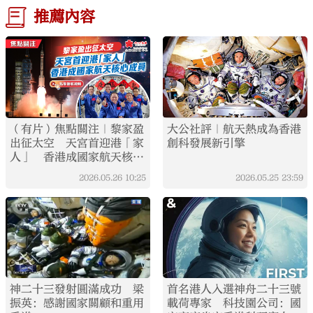
推薦內容
（有片）焦點關注｜黎家盈
大公社評｜航天熱成為香港
出征太空 天宮首迎港「家
創科發展新引擎
人」 香港成國家航天核心
成員
2026.05.26
10:25
2026.05.25
23:59
神二十三發射圓滿成功 梁
首名港人入選神舟二十三號
振英：感謝國家關顧和重用
載荷專家 科技園公司：國