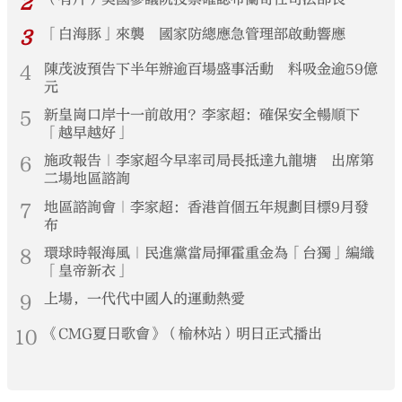
2
3
「白海豚」來襲 國家防總應急管理部啟動響應
4
陳茂波預告下半年辦逾百場盛事活動 料吸金逾59億
元
5
新皇崗口岸十一前啟用？李家超：確保安全暢順下
「越早越好」
6
施政報告｜李家超今早率司局長抵達九龍塘 出席第
二場地區諮詢
7
地區諮詢會｜李家超：香港首個五年規劃目標9月發
布
8
環球時報海風｜民進黨當局揮霍重金為「台獨」編織
「皇帝新衣」
9
上場，一代代中國人的運動熱愛
10
《CMG夏日歌會》（榆林站）明日正式播出