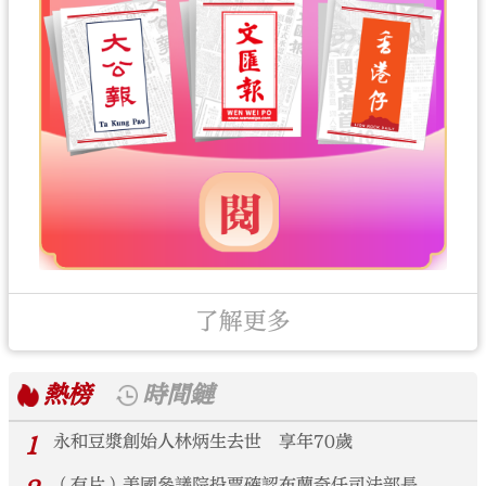
了解更多
熱榜
時間鏈
1
永和豆漿創始人林炳生去世 享年70歲
（有片）美國參議院投票確認布蘭奇任司法部長