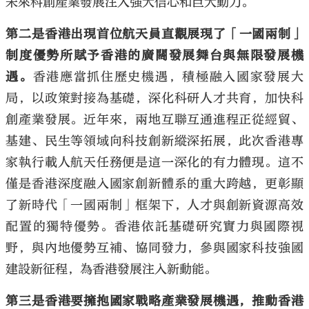
未來科創產業發展注入強大信心和巨大動力。
第二是香港出現首位航天員直觀展現了
「
一國兩制
」
制度優勢所賦予香港的廣闊發展舞台與無限發展機
遇。
香港應當抓住歷史機遇，積極融入國家發展大
局，以政策對接為基礎，深化科研人才共育，加快科
創產業發展。近年來，兩地互聯互通進程正從經貿、
基建、民生等領域向科技創新縱深拓展，此次香港專
家執行載人航天任務便是這一深化的有力體現。這不
僅是香港深度融入國家創新體系的重大跨越，更彰顯
了新時代「一國兩制」框架下，人才與創新資源高效
配置的獨特優勢。香港依託基礎研究實力與國際視
野，與內地優勢互補、協同發力，參與國家科技強國
建設新征程，為香港發展注入新動能。
第三是香港要擁抱國家戰略產業發展機遇，推動
香港