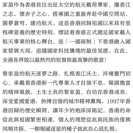
家盈作為香港首位出征太空的航天載荷專家，攜香江
之志、懷赤子之心，搭乘國之重器奔赴中國空間站，
圓夢蒼穹、建功航天。這是香港回歸祖國以來具有里
程碑意義的歷史時刻，標誌着香港正式踏足國家載人
航天事業的核心舞台，是「一國兩制」下香港融入國
家發展大局、追隨國家科技騰飛的最佳見證。在此，
全港各界致以最熱烈的祝賀與最真摯的敬意！
黎家盈的航天逐夢之路，扎根香江沃土、淬煉奮鬥初
心，承載着香港新一代專業人才自強不息、報國擔當
的精神風貌。土生土長的黎家盈，自幼在香港成長，
深受愛國愛港、拚搏自強的城市精神薰陶。1997年香
港回歸的歷史瞬間，讓年少的她深深銘記，香港的命
從此與祖國緊密相連，個人的理想從此與民族的復興
同頻共振，一顆報國逐星的種子就此在心底扎根。