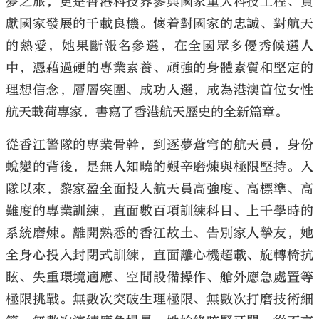
夢之旅，更是香港科技界參與國家重大科技工程、貢
獻國家發展的千載良機。懷着對國家的忠誠、對航天
的熱愛，她果斷報名參選，在全國眾多優秀候選人
中，憑藉過硬的專業素養、頑強的身體素質和堅定的
理想信念，層層突圍、成功入選，成為港澳首位女性
航天載荷專家，書寫了香港航天歷史的全新篇章。
從香江警隊的專業骨幹，到逐夢蒼穹的航天員，身份
蛻變的背後，是無人知曉的艱辛磨煉與極限堅持。入
隊以來，黎家盈全面投入航天員高強度、高標準、高
難度的專業訓練，直面數百項訓練科目、上千學時的
系統磨煉。離開熟悉的香江故土、告別家人摯友，她
全身心投入封閉式訓練，直面離心機超載、旋轉椅抗
眩、失重環境適應、空間設備操作、艙外應急處置等
極限挑戰。無數次突破生理極限、無數次打磨技術細