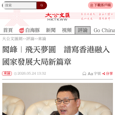
下載客戶端
首頁
白海豚
新聞
視頻
評論
Go Chin
大公文匯網
評論
來論
>>
>>
閻峰｜飛天夢圓 譜寫香港融入
國家發展大局新篇章
來論
2026.05.24
13:32
字號
分享