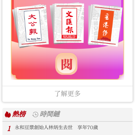
了解更多
熱榜
時間鏈
1
永和豆漿創始人林炳生去世 享年70歲