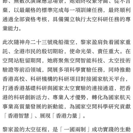
節、無數次演練應急場景，她始終咬緊牙關、從不言
棄，以最嚴格的標準完成每一項訓練任務，最終順利
通過全部資格考核，具備獨立執行太空科研任務的專
業能力。
此次隨神舟二十三號飛船徵空，黎家盈肩負着國家重
託、全港市民的殷切期盼，使命光榮、責任重大。在
空間站駐留期間，她將聚焦空間智能科技、太空技術
驗證等前沿領域，開展多項科學實驗任務，同時推動
香港高校、科研機構的科研項目對接國家航天平台，
打通香港基礎科研與國家太空實驗的連接通道，把香
港的科研創新活力、專業人才優勢，轉化為國家航天
事業高質量發展的新動能，為國家空間科學研究貢獻
「香港智慧」、展現「香港力量」。
黎家盈的太空征程，是「一國兩制」成功實踐的生動