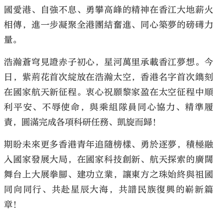
國愛港、自強不息、勇攀高峰的精神在香江大地薪火
相傳，進一步凝聚全港團結奮進、同心築夢的磅礡力
量。
浩瀚蒼穹見證赤子初心，星河萬里承載香江夢想。今
日，紫荊花首次綻放在浩瀚太空，香港名字首次鐫刻
在國家航天新征程。衷心祝願黎家盈在太空征程中順
利平安、不辱使命，與乘組隊員同心協力、精準履
責，圓滿完成各項科研任務、凱旋而歸！
期盼未來更多香港青年追隨榜樣、勇於逐夢，積極融
入國家發展大局，在國家科技創新、航天探索的廣闊
舞台上大展拳腳、建功立業，讓東方之珠始終與祖國
同向同行、共赴星辰大海，共譜民族復興的嶄新篇
章！