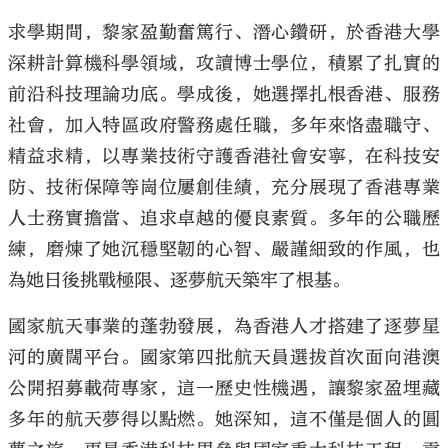
求學期間，黎家盈勤奮篤行、潛心鑽研，於香港大學
深耕計算機科學領域，攻讀博士學位，積累了扎實的
前沿科技理論功底。學成後，她選擇扎根香港、服務
社會，加入特區政府警務處任職，多年來恪盡職守、
精益求精，以專業技術守護香港社會安寧，在科技安
防、技術保障等崗位屢創佳績，充分展現了香港專業
人士務實擔當、追求卓越的優良素質。多年的公職歷
練，磨煉了她沉穩堅韌的心智、嚴謹細致的作風，也
為她日後挑戰極限、逐夢航天築牢了根基。
國家航天事業的蓬勃發展，為香港人才搭建了逐夢星
河的廣闊平台。國家第四批航天員選拔首次面向港澳
公開招募載荷專家，這一歷史性機遇，讓黎家盈埋藏
多年的航天夢得以點燃。她深知，這不僅是個人的圓