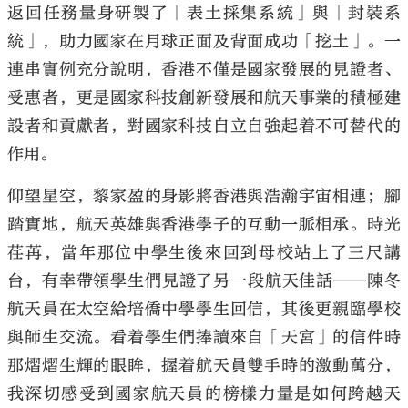
返回任務量身研製了「表土採集系統」與「封裝系
統」，助力國家在月球正面及背面成功「挖土」。一
連串實例充分說明，香港不僅是國家發展的見證者、
受惠者，更是國家科技創新發展和航天事業的積極建
設者和貢獻者，對國家科技自立自強起着不可替代的
作用。
仰望星空，黎家盈的身影將香港與浩瀚宇宙相連；腳
踏實地，航天英雄與香港學子的互動一脈相承。時光
荏苒，當年那位中學生後來回到母校站上了三尺講
台，有幸帶領學生們見證了另一段航天佳話——陳冬
航天員在太空給培僑中學學生回信，其後更親臨學校
與師生交流。看着學生們捧讀來自「天宮」的信件時
那熠熠生輝的眼眸，握着航天員雙手時的激動萬分，
我深切感受到國家航天員的榜樣力量是如何跨越天