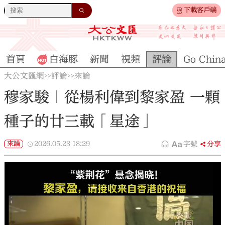
下載客戶端
首頁
白海豚
新聞
視頻
評論
Go Chin
大公文匯網
評論
來論
>>
>>
穆家駿｜從楊利偉到黎家盈 一顆
種子的廿三載「星途」
來論
2026.05.23
18:29
字號
分享