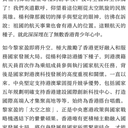
了！我們夾道歡呼，仰望着這位剛從太空凱旋的民族
英雄。楊利偉那親切的揮手與堅定的眼神，彷彿在訴
說：祖國的航天事業也會有港人的位置。這顆航天的
種子，就此深深埋在了無數香港青少年心中。
如今黎家盈即將升空，極大激勵了香港更好融入和服
務國家發展大局。從楊利偉訪港播下種子，到港澳籍
航天員首次作為乘組成員參與執行國家航天任務，背
後是國家對港澳科技發展的高度重視和關懷。一直以
來，中央堅定支持港澳鞏固提升競爭優勢，包括國家
五年規劃明確支持香港建設國際創新科技中心、打造
國際高端人才集聚高地等等，始終為香港搭台唱戲。
黎家盈的「太空之旅」，正是中央惠港政策與國家戰
略機遇結下的纍纍碩果。香港唯有更積極主動融入國
家發展大局，將自身發展與國家所需緊密結合，才能