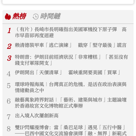
熱榜
時間鏈
1
（有片）長崎市長明確指出美國軍機投下原子彈 高
市早苗卻再度迴避
2
賴清德裝甲車「逃亡演練」 戳穿「堅守最後」謊言
3
特朗普：伊朗目前經濟狀況「非常糟糕」 「甚至沒有
錢支付軍隊開支」
4
伊朗開出「天價清單」 霍峽重開要美國「買單」
5
環球時報海風｜台灣真正的危機，是活在政治表演與
情緒動員之中
6
融藝萬象跨界對話｜「藝術、建築與城市」主題論壇
於香港故宮文化博物館正式舉辦
7
出入境人次屢創新高
8
雙IP閃耀漫博會：當「桑巴足球」遇見「五行中醫」
——巴西中國文化交流協會演繹「融·無界」新範式