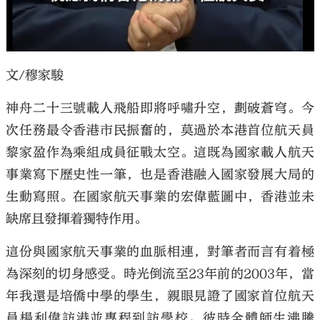
文/穆家駿
神舟二十三號載人飛船即將呼嘯升空，劃破蒼穹。今
次任務最令香港市民振奮的，莫過於本港首位航天員
黎家盈作為乘組成員征戰太空。這既為國家載人航天
事業寫下歷史性一筆，也是香港融入國家發展大局的
生動寫照。在國家航天事業的宏偉藍圖中，香港並未
缺席且發揮着獨特作用。
這份與國家航天事業的血脈相連，對筆者而言有着極
為深刻的切身感受。時光倒流至23年前的2003年，當
年我還是培僑中學的學生，親眼見證了國家首位航天
員楊利偉訪港並專程到訪學校。彼時全體師生沸騰