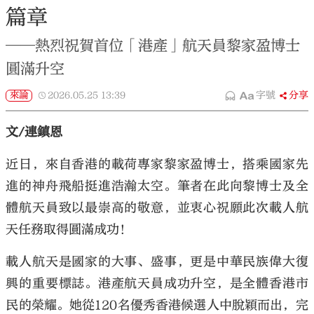
篇章
——熱烈祝賀首位「港產」航天員黎家盈博士
圓滿升空
來論
2026.05.25
13:39
字號
分享
文/連鎮恩
近日，來自香港的載荷專家黎家盈博士，搭乘國家先
進的神舟飛船挺進浩瀚太空。筆者在此向黎博士及全
體航天員致以最崇高的敬意，並衷心祝願此次載人航
天任務取得圓滿成功！
載人航天是國家的大事、盛事，更是中華民族偉大復
興的重要標誌。港產航天員成功升空，是全體香港市
民的榮耀。她從120名優秀香港候選人中脫穎而出，完