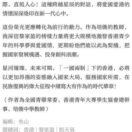
際、直抵人心！這種跨越星辰的對話，將愛國愛港的
情懷深深烙印在新一代心中。
這份榮光更應轉化為前行的動力。作為培僑的教師，
我深信黎家盈的榜樣力量將更大規模地激發香港青少
年的科學夢與愛國情，更期盼他們能以此為契機，把
握國家發展機遇、投身創科浪潮。
星河璀璨，未來可期。「一國兩制」下的香港，必將
以更加昂揚的姿態融入國家大局、服務國家所需，在
民族復興的偉大征程中續寫大有作為的時代華章！
（作者為全國青聯常委、香港青年大專學生協會總幹
事、培僑中學教師）
編輯：叁山
關鍵詞：
香港
黎家盈
航天員