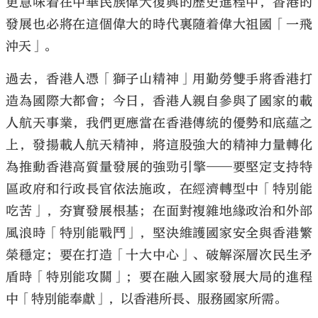
更意味着在中華民族偉大復興的歷史進程中，香港的
發展也必將在這個偉大的時代裏隨着偉大祖國「一飛
沖天」。
過去，香港人憑「獅子山精神」用勤勞雙手將香港打
造為國際大都會；今日，香港人親自參與了國家的載
人航天事業，我們更應當在香港傳統的優勢和底蘊之
上，發揚載人航天精神，將這股強大的精神力量轉化
為推動香港高質量發展的強勁引擎——要堅定支持特
區政府和行政長官依法施政，在經濟轉型中「特別能
吃苦」，夯實發展根基；在面對複雜地緣政治和外部
風浪時「特別能戰鬥」，堅決維護國家安全與香港繁
榮穩定；要在打造「十大中心」、破解深層次民生矛
盾時「特別能攻關」；要在融入國家發展大局的進程
中「特別能奉獻」，以香港所長、服務國家所需。