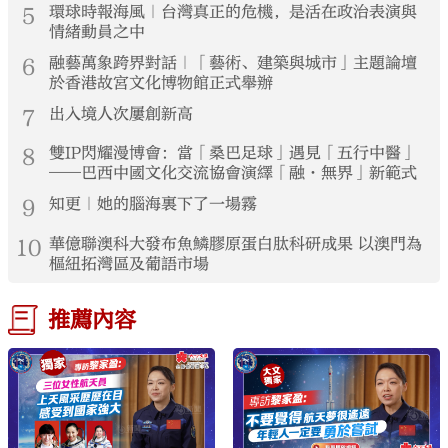
5
環球時報海風｜台灣真正的危機，是活在政治表演與
情緒動員之中
6
融藝萬象跨界對話｜「藝術、建築與城市」主題論壇
於香港故宮文化博物館正式舉辦
7
出入境人次屢創新高
8
雙IP閃耀漫博會：當「桑巴足球」遇見「五行中醫」
——巴西中國文化交流協會演繹「融·無界」新範式
9
知更｜她的腦海裏下了一場霧
10
華億聯澳科大發布魚鱗膠原蛋白肽科研成果 以澳門為
樞紐拓灣區及葡語市場
推薦內容