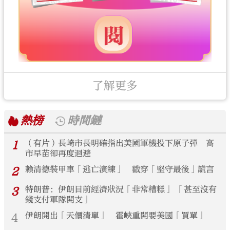
了解更多
熱榜
時間鏈
1
（有片）長崎市長明確指出美國軍機投下原子彈 高
市早苗卻再度迴避
2
賴清德裝甲車「逃亡演練」 戳穿「堅守最後」謊言
3
特朗普：伊朗目前經濟狀況「非常糟糕」 「甚至沒有
錢支付軍隊開支」
4
伊朗開出「天價清單」 霍峽重開要美國「買單」