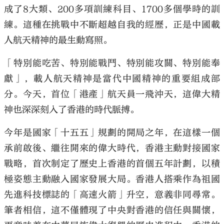
成了8大類、200多項訓練科目、1700多個學時的訓
練。這種在挑戰中不斷超越自我的經歷，正是中國載
人航天精神的最生動寫照。
「特別能吃苦、特別能戰鬥、特別能攻關、特別能奉
獻」，載人航天精神是當代中國精神的重要組成部
分。今天，首位「港產」航天員一飛沖天，這偉大精
神也深深刻入了香港的時代脈搏。
今年是國家「十五五」規劃的開局之年，在這樣一個
承前啟後、繼往開來的偉大時代，香港主動對接國家
戰略，首次制定了歷史上香港的首個五年計劃，以積
極姿態主動融入國家發展大局。香港人搭乘作為祖國
先進科技標誌的「高速火箭」升空，意義非同尋常。
筆者相信，這不僅體現了中央對香港的信任與關懷，