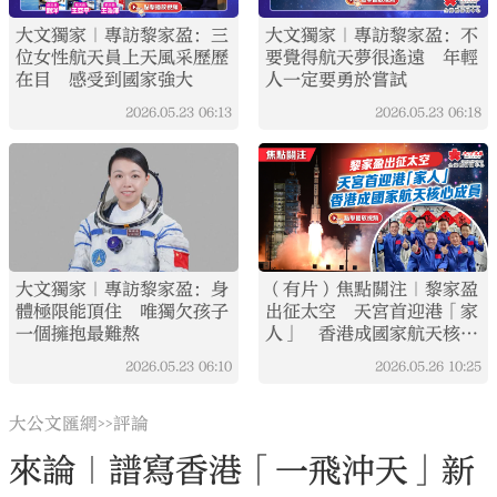
大文獨家｜專訪黎家盈：三
大文獨家｜專訪黎家盈：不
位女性航天員上天風采歷歷
要覺得航天夢很遙遠 年輕
在目 感受到國家強大
人一定要勇於嘗試
2026.05.23
06:13
2026.05.23
06:18
大文獨家｜專訪黎家盈：身
（有片）焦點關注｜黎家盈
體極限能頂住 唯獨欠孩子
出征太空 天宮首迎港「家
一個擁抱最難熬
人」 香港成國家航天核心
成員
2026.05.23
06:10
2026.05.26
10:25
大公文匯網
評論
>>
來論｜譜寫香港「一飛沖天」新