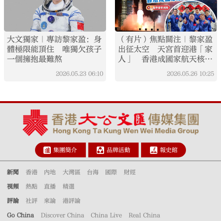
大文獨家｜專訪黎家盈：身
（有片）焦點關注｜黎家盈
體極限能頂住 唯獨欠孩子
出征太空 天宮首迎港「家
一個擁抱最難熬
人」 香港成國家航天核心
成員
2026.05.23
06:10
2026.05.26
10:25
集團簡介
品牌活動
報史館
新聞
香港
內地
大灣區
台海
國際
財經
視頻
熱點
直播
精選
評論
社評
來論
港評論
Go China
Discover China
China Live
Real China