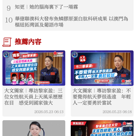
9
知更｜她的腦海裏下了一場霧
10
華億聯澳科大發布魚鱗膠原蛋白肽科研成果 以澳門為
樞紐拓灣區及葡語市場
推薦內容
大文獨家｜專訪黎家盈：三
大文獨家｜專訪黎家盈：不
位女性航天員上天風采歷歷
要覺得航天夢很遙遠 年輕
在目 感受到國家強大
人一定要勇於嘗試
2026.05.23
06:13
2026.05.23
06:18