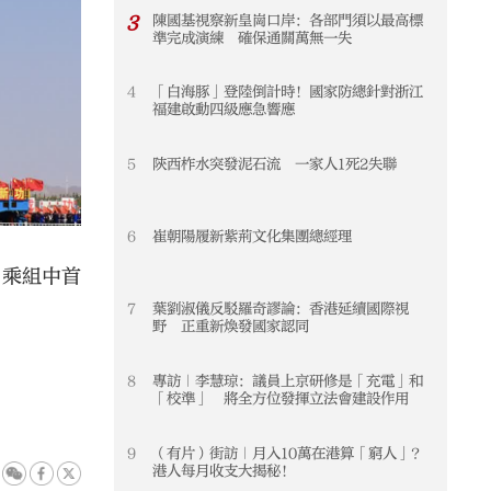
3
陳國基視察新皇崗口岸：各部門須以最高標
3
準完成演練 確保通關萬無一失
4
「白海豚」登陸倒計時！國家防總針對浙江
4
福建啟動四級應急響應
5
陝西柞水突發泥石流 一家人1死2失聯
5
6
崔朝陽履新紫荊文化集團總經理
6
員乘組中首
7
葉劉淑儀反駁羅奇謬論：香港延續國際視
7
野 正重新煥發國家認同
8
專訪｜李慧琼：議員上京研修是「充電」和
8
「校準」 將全方位發揮立法會建設作用
9
（有片）街訪｜月入10萬在港算「窮人」？
9
港人每月收支大揭秘！