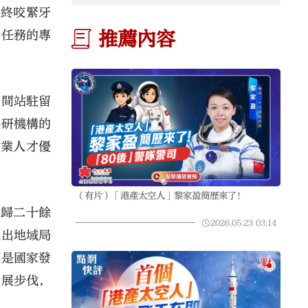
始終咬緊牙
推薦內容
研任務的專
空間站駐留
科研機構的
專業人才優
。
（有片）「港產太空人」黎家盈簡歷來了！
回歸二十餘
2026.05.23
03:14
跳出地域局
都是國家發
發展步伐，