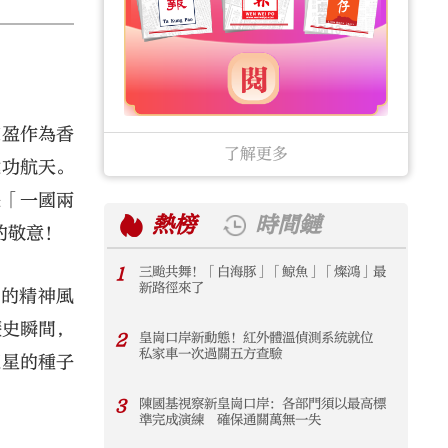
家盈作為香
了解更多
建功航天。
是「一國兩
熱榜
時間鏈
的敬意！
1
三颱共舞！「白海豚」「鯨魚」「燦鴻」最
1
新路徑來了
當的精神風
歷史瞬間，
2
皇崗口岸新動態！紅外體溫偵測系統就位
2
私家車一次過關五方查驗
逐星的種子
3
陳國基視察新皇崗口岸：各部門須以最高標
3
準完成演練 確保通關萬無一失