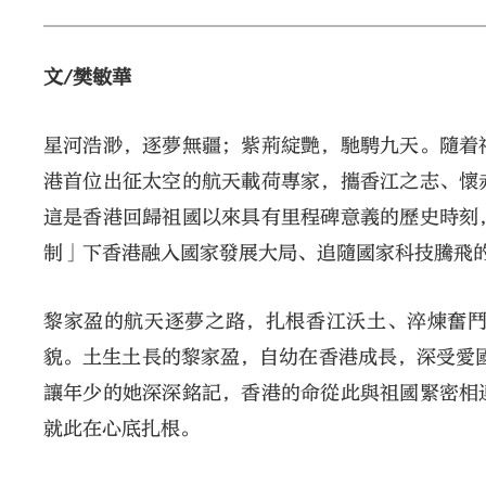
文/樊敏華
星河浩渺，逐夢無疆；紫荊綻艷，馳騁九天。隨着
港首位出征太空的航天載荷專家，攜香江之志、懷
這是香港回歸祖國以來具有里程碑意義的歷史時刻
制」下香港融入國家發展大局、追隨國家科技騰飛
黎家盈的航天逐夢之路，扎根香江沃土、淬煉奮
貌。土生土長的黎家盈，自幼在香港成長，深受愛國
讓年少的她深深銘記，香港的命從此與祖國緊密相
就此在心底扎根。