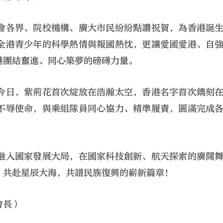
會各界、院校機構、廣大市民紛紛點讚祝賀，為香港誕
全港青少年的科學熱情與報國熱忱，更讓愛國愛港、自
港團結奮進、同心築夢的磅礡力量。
今日，紫荊花首次綻放在浩瀚太空，香港名字首次鐫刻
不辱使命，與乘組隊員同心協力、精準履責，圓滿完成
融入國家發展大局，在國家科技創新、航天探索的廣闊
、共赴星辰大海，共譜民族復興的嶄新篇章！
會長）