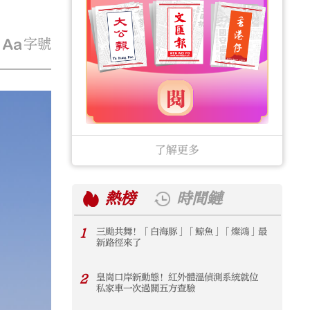
字號
了解更多
熱榜
時間鏈
1
三颱共舞！「白海豚」「鯨魚」「燦鴻」最
1
新路徑來了
2
皇崗口岸新動態！紅外體溫偵測系統就位
2
私家車一次過關五方查驗