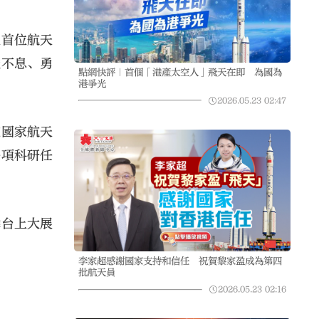
生首位航天
強不息、勇
點網快評｜首個「港產太空人」飛天在即 為國為
港爭光
2026.05.23
02:47
在國家航天
各項科研任
舞台上大展
李家超感謝國家支持和信任 祝賀黎家盈成為第四
批航天員
2026.05.23
02:16