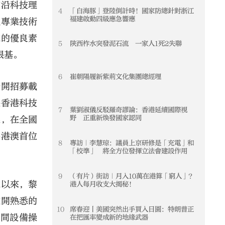
前沿科技理
4
「白海豚」登陸倒計時！國家防總針對浙江
4
福建啟動四級應急響應
以專業技術
越的優良素
5
陝西柞水突發泥石流 一家人1死2失聯
5
根基。
6
崔朝陽履新紫荊文化集團總經理
6
公開招募載
是香港科技
7
葉劉淑儀反駁羅奇謬論：香港延續國際視
7
野 正重新煥發國家認同
選，在全國
為港澳首位
8
專訪｜李慧琼：議員上京研修是「充電」和
8
「校準」 將全方位發揮立法會建設作用
9
（有片）街訪｜月入10萬在港算「窮人」？
9
隊以來，黎
港人每月收支大揭秘！
離開熟悉的
10
席春迎丨美國突然出手買入日圓：特朗普正
10
空間設備操
在把匯率變成新的地緣武器