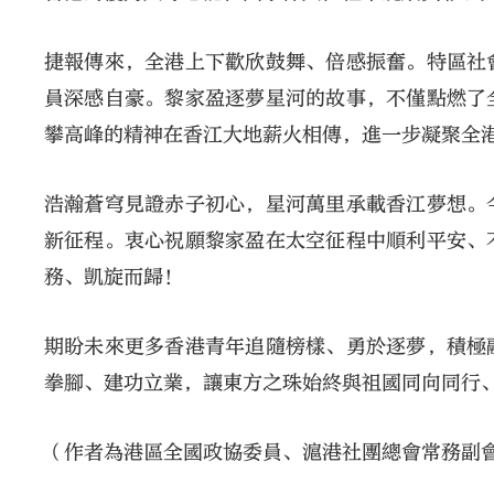
捷報傳來，全港上下歡欣鼓舞、倍感振奮。特區社
員深感自豪。黎家盈逐夢星河的故事，不僅點燃了
攀高峰的精神在香江大地薪火相傳，進一步凝聚全
浩瀚蒼穹見證赤子初心，星河萬里承載香江夢想。
新征程。衷心祝願黎家盈在太空征程中順利平安、
務、凱旋而歸！
期盼未來更多香港青年追隨榜樣、勇於逐夢，積極
拳腳、建功立業，讓東方之珠始終與祖國同向同行
（作者為港區全國政協委員、滬港社團總會常務副