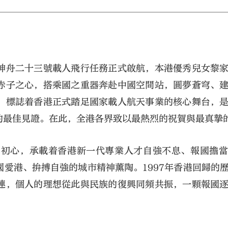
神舟二十三號載人飛行任務正式啟航，本港優秀兒女黎
赤子之心，搭乘國之重器奔赴中國空間站，圓夢蒼穹、
，標誌着香港正式踏足國家載人航天事業的核心舞台，
大公文匯
的最佳見證。在此，全港各界致以最熱烈的祝賀與最真摯
鬥初心，承載着香港新一代專業人才自強不息、報國擔
愛港、拚搏自強的城市精神薰陶。1997年香港回歸的
連，個人的理想從此與民族的復興同頻共振，一顆報國