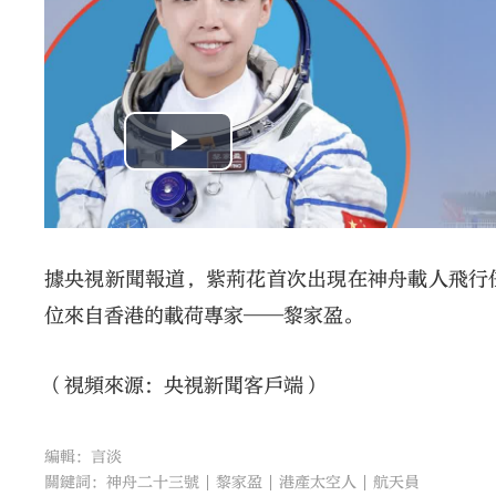
據央視新聞報道，紫荊花首次出現在神舟載人飛行
位來自香港的載荷專家——黎家盈。
（視頻來源：央視新聞客戶端）
編輯：言淡
關鍵詞：
神舟二十三號
黎家盈
港產太空人
航天員