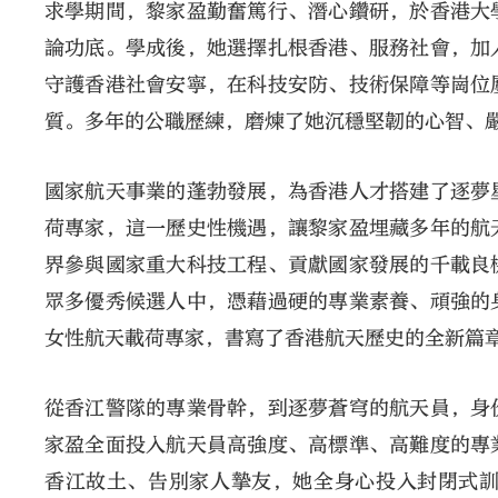
求學期間，黎家盈勤奮篤行、潛心鑽研，於香港大
論功底。學成後，她選擇扎根香港、服務社會，加
守護香港社會安寧，在科技安防、技術保障等崗位
質。多年的公職歷練，磨煉了她沉穩堅韌的心智、
國家航天事業的蓬勃發展，為香港人才搭建了逐夢
荷專家，這一歷史性機遇，讓黎家盈埋藏多年的航
界參與國家重大科技工程、貢獻國家發展的千載良
眾多優秀候選人中，憑藉過硬的專業素養、頑強的
女性航天載荷專家，書寫了香港航天歷史的全新篇
從香江警隊的專業骨幹，到逐夢蒼穹的航天員，身
家盈全面投入航天員高強度、高標準、高難度的專
香江故土、告別家人摯友，她全身心投入封閉式