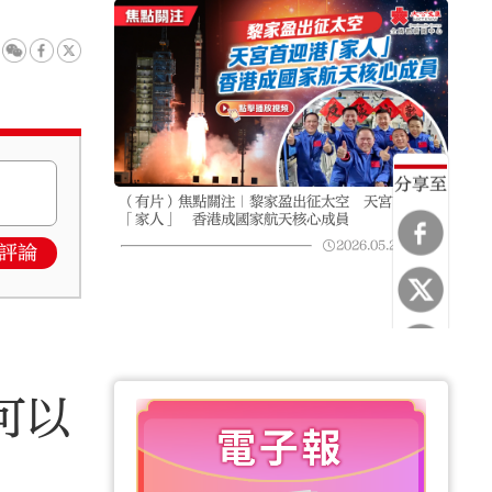
分享至
（有片）焦點關注｜黎家盈出征太空 天宮首迎港
「家人」 香港成國家航天核心成員
2026.05.26
10:25
評論
可以