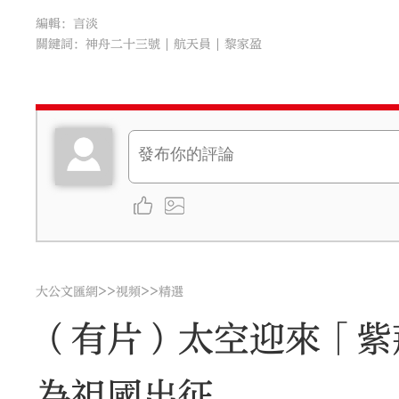
編輯：言淡
關鍵詞：
神舟二十三號
航天員
黎家盈
>>
>>
大公文匯網
視頻
精選
（有片）太空迎來「紫
為祖國出征