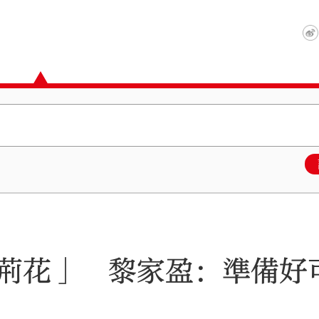
荊花」 黎家盈：準備好