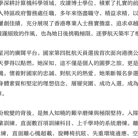
學深耕計算機科學領域，攻讀博士學位，積累了扎實的
入特區政府警務處任職，多年來恪盡職守、精益求精，
屢創佳績，充分展現了香港專業人士務實擔當、追求卓
嚴謹細致的作風，也為她日後挑戰極限、逐夢航天築牢了
星河的廣闊平台。國家第四批航天員選拔首次面向港澳
天夢得以點燃。她深知，這不僅是個人的圓夢之旅，更
機。懷着對國家的忠誠、對航天的熱愛，她果斷報名參
身體素質和堅定的理想信念，層層突圍、成功入選，成
章。
份蛻變的背後，是無人知曉的艱辛磨煉與極限堅持。入
業訓練，直面數百項訓練科目、上千學時的系統磨煉。
訓練，直面離心機超載、旋轉椅抗眩、失重環境適應、