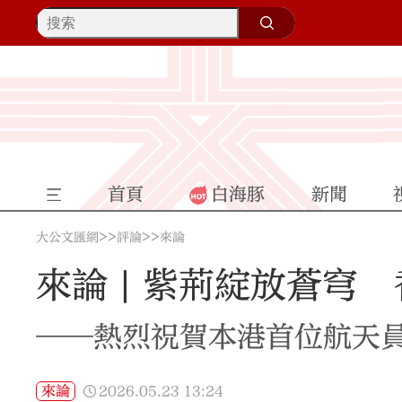
首頁
白海豚
新聞
>>
>>
大公文匯網
評論
來論
來論 | 紫荊綻放蒼穹
——熱烈祝賀本港首位航天
2026.05.23
13:24
來論