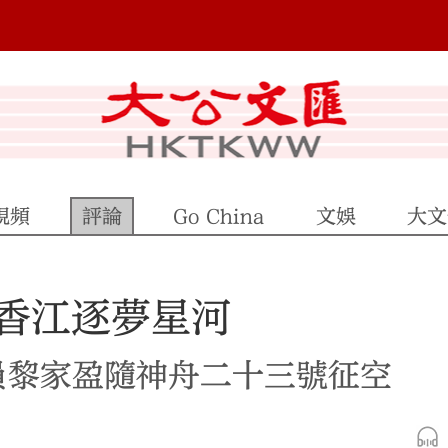
視頻
評論
Go China
文娛
大文
 香江逐夢星河
員黎家盈隨神舟二十三號征空