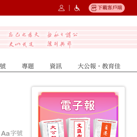
下載客戶端
號
專題
資訊
大公報·教育佳
字號