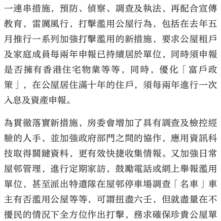
一連串措施，預防、偵察、調查及執法，再配合宣傳
教育，雷厲風行，打擊濫用公屋行為，包括在去年五
月推行一系列加強打擊濫用的新措施，要求公屋租戶
及家庭成員每兩年申報已持續居於單位，同時須申報
是否擁有香港住宅物業等等，同時，優化「富戶政
策」，在公屋居住滿十年的住戶，須每兩年進行一次
入息及資產申報。
為貫徹落實新措施，房委會增加了具有調查及檢控經
驗的人手，並加強政府部門之間的協作，應用資訊科
技取得關鍵資料，更有效快捷收集情報。又加強日常
屋邨管理，進行定期家訪，鼓勵電話或網上舉報濫用
單位，甚至派出特遣隊在屋邨停車場調查「名車」車
主有否濫用公屋等等，可謂扭盡六壬，但就盡量在不
擾民的情況下全方位作出打擊，務求確保珍貴公屋單