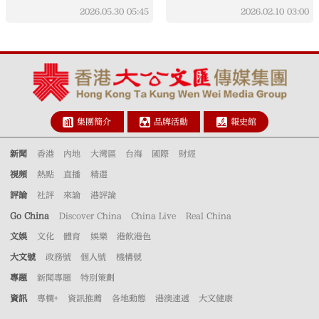
2026.05.30
05:45
2026.02.10
03:00
集團簡介
品牌活動
報史館
新聞
香港
內地
大灣區
台海
國際
財經
視頻
熱點
直播
精選
評論
社評
來論
港評論
Go China
Discover China
China Live
Real China
文娛
文化
體育
娛樂
港飲港色
大文號
政務號
個人號
機構號
專題
新聞專題
特別策劃
資訊
專欄+
資訊推薦
各地動態
港澳速遞
大文健康