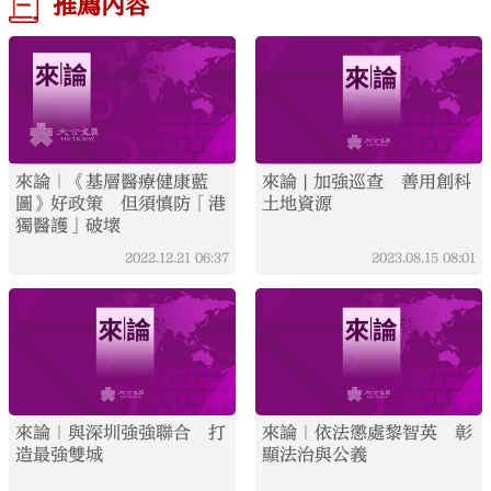
推薦內容
來論｜《基層醫療健康藍
來論 | 加強巡查 善用創科
圖》好政策 但須慎防「港
土地資源
獨醫護」破壞
2022.12.21
06:37
2023.08.15
08:01
來論｜與深圳強強聯合 打
來論｜依法懲處黎智英 彰
造最強雙城
顯法治與公義