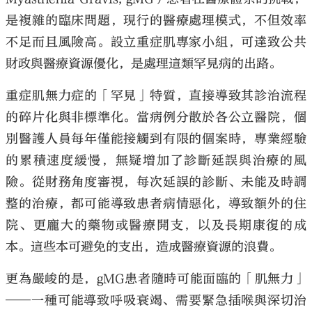
是複雜的臨床問題，現行的醫療處理模式，不但效率
不足而且風險高。設立重症肌專家小組，可達致公共
財政與醫療資源優化，是處理這類罕見病的出路。
大公文匯
重症肌無力症的「罕見」特質，直接導致其診治流程
的碎片化與非標準化。當病例分散於各公立醫院，個
別醫護人員每年僅能接觸到有限的個案時，專業經驗
的累積速度緩慢，無疑增加了診斷延誤與治療的風
險。從財務角度審視，每次延誤的診斷、未能及時調
整的治療，都可能導致患者病情惡化，導致額外的住
院、更龐大的藥物或醫療開支，以及長期康復的成
本。這些本可避免的支出，造成醫療資源的浪費。
更為嚴峻的是，gMG患者隨時可能面臨的「肌無力」
——一種可能導致呼吸衰竭、需要緊急插喉與深切治