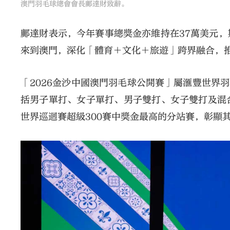
澳門羽毛球總會會長鄺達財致辭。
鄺達財表示，今年賽事總獎金亦維持在37萬美元
來到澳門，深化「體育＋文化＋旅遊」跨界融合，
「2026金沙中國澳門羽毛球公開賽」屬滙豐世界
括男子單打、女子單打、男子雙打、女子雙打及混合
世界巡迴賽超級300賽中獎金最高的分站賽，彰顯