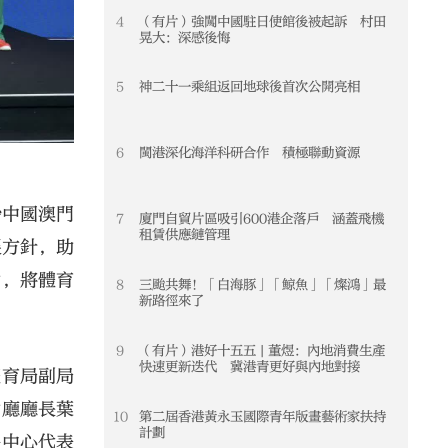
4
（有片）強闖中國駐日使館後被起訴 村田
4
晃大：深感後悔
5
神二十一乘組返回地球後首次公開亮相
5
6
閩港深化海洋科研合作 積極聯動資源
6
沙中國澳門
7
廈門自貿片區吸引600港企落戶 涵蓋飛機
7
租賃供應鏈管理
展方針，助
動，將體育
8
三颱共舞！「白海豚」「鯨魚」「燦鴻」最
8
新路徑來了
9
（有片）港好十五五 | 董煜：內地消費生產
9
快速更新迭代 冀港青更好與內地對接
體育局副局
動廳廳長葉
10
第二屆香港黃永玉國際青年版畫藝術家扶持
10
計劃
移中心代表