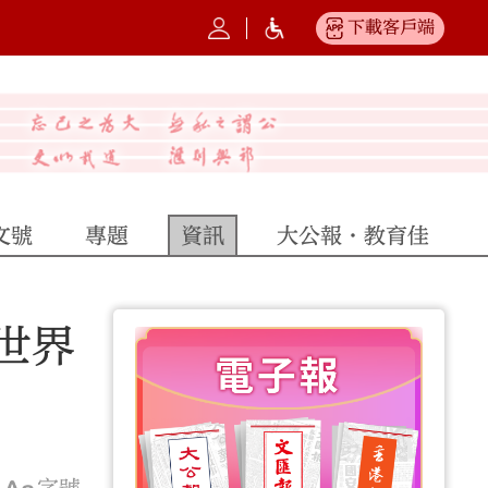
下載客戶端
文號
專題
資訊
大公報·教育佳
世界