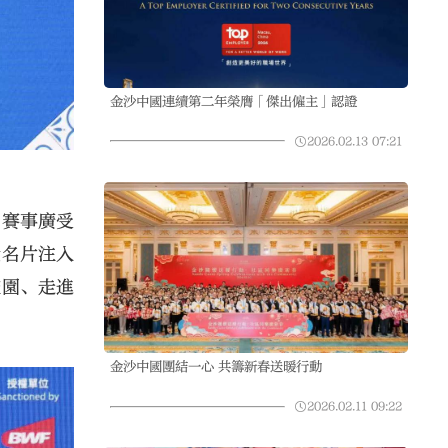
金沙中國連續第二年榮膺「傑出僱主」認證
2026.02.13
07:21
。賽事廣受
金名片注入
校園、走進
金沙中國團結一心 共籌新春送暖行動
2026.02.11
09:22