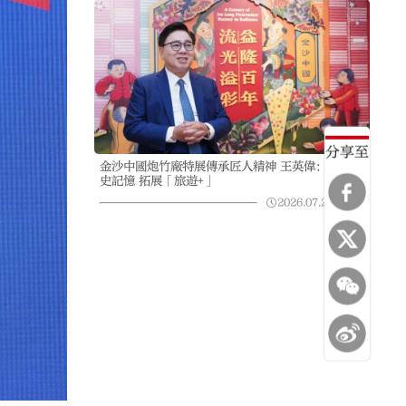
分享至
金沙中國炮竹廠特展傳承匠人精神 王英偉：重塑歷
史記憶 拓展「旅遊+」
2026.07.21
07:08