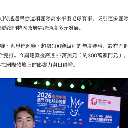
，期待透過舉辦這項國際高水平羽毛球賽事，吸引更多國
推動澳門特區政府經濟適度多元發展。
羽聯•世界巡迴賽•超級300賽級別的年度賽事，設有五
雙打。今屆總獎金高達37萬美元（約300萬澳門元）
其在國際體壇上的影響力與日俱增。