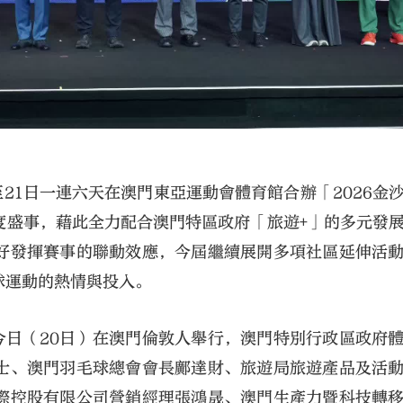
21日一連六天在澳門東亞運動會體育館合辦「2026金
度盛事，藉此全力配合澳門特區政府「旅遊+」的多元發
好發揮賽事的聯動效應，今屆繼續展開多項社區延伸活
球運動的熱情與投入。
會今日（20日）在澳門倫敦人舉行，澳門特別行政區政府
士、澳門羽毛球總會會長鄺達財、旅遊局旅遊產品及活
際控股有限公司營銷經理張鴻晟、澳門生產力暨科技轉