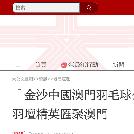
首頁
范長江行動
新聞
>>
>>
大公文匯網
資訊
港澳速遞
「金沙中國澳門羽毛球公
羽壇精英匯聚澳門