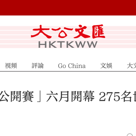
視頻
評論
Go China
文娛
大
開賽」六月開幕 275名