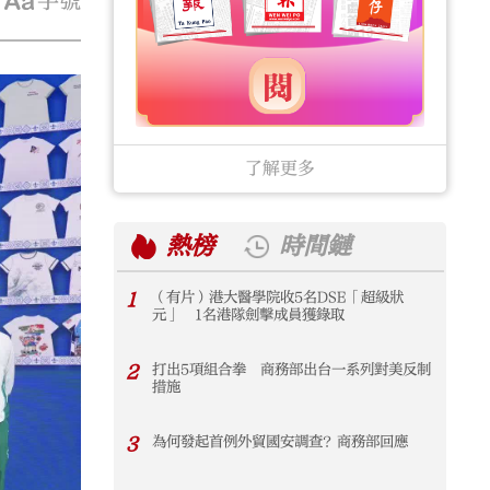
字號
了解更多
熱榜
時間鏈
1
（有片）港大醫學院收5名DSE「超級狀
1
元」 1名港隊劍擊成員獲錄取
2
打出5項組合拳 商務部出台一系列對美反制
2
措施
3
為何發起首例外貿國安調查？商務部回應
3