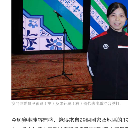
澳門運動員吳穎嗣（左）及梁鈺聰（右）將代表出戰混合雙打。
今屆賽事陣容鼎盛，錄得來自29個國家及地區的3