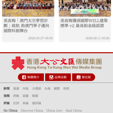
美高梅「澳門太空夢想計
美高梅獲頒國際WELL建築
劃」啟航 助澳門學子邁向
標準 v2 最高鉑金級認證
國際科創舞台
2026.05.27
08:56
2026.06.11
05:26
集團簡介
品牌活動
報史館
新聞
香港
內地
大灣區
台海
國際
財經
視頻
熱點
直播
精選
評論
社評
來論
港評論
Go China
Discover China
China Live
Real China