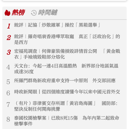
熱榜
時間鏈
1
銳評｜記協「炒散雜軍」操控「黑箱選舉」
2
銳評｜羅奇唱衰香港嘩眾取寵 真正「泛政治化」的
是西方
3
宏福苑調查｜何偉豪裝備損毀詳情首公開 「黃金戰
衣」手袖燒毀鞋部分熔化
4
天文台：今起一連4日高溫酷熱 新界部分地區氣溫
或達36度
5
所羅門群島新政府重申支持一中原則 外交部回應
6
時政新聞眼丨從四個維度讀懂今年以來中國元首外交
7
（有片）菲律賓交存所謂「黃岩島海圖」 國防部：
堅決反制任何鬧海挑釁
8
泰國校園槍擊案｜已致8死15傷 為年內第二起致命
槍擊事件