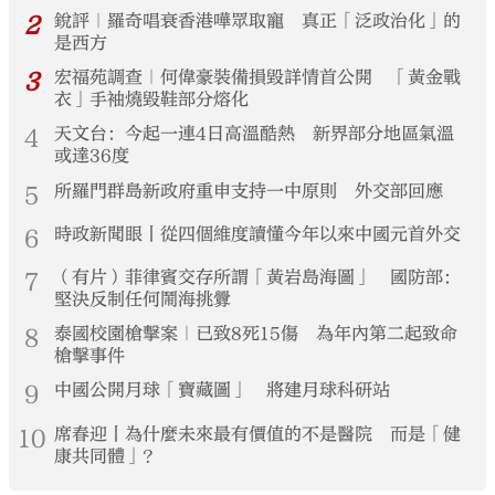
2
銳評｜羅奇唱衰香港嘩眾取寵 真正「泛政治化」的
是西方
3
宏福苑調查｜何偉豪裝備損毀詳情首公開 「黃金戰
衣」手袖燒毀鞋部分熔化
4
天文台：今起一連4日高溫酷熱 新界部分地區氣溫
或達36度
5
所羅門群島新政府重申支持一中原則 外交部回應
6
時政新聞眼丨從四個維度讀懂今年以來中國元首外交
7
（有片）菲律賓交存所謂「黃岩島海圖」 國防部：
堅決反制任何鬧海挑釁
8
泰國校園槍擊案｜已致8死15傷 為年內第二起致命
槍擊事件
9
中國公開月球「寶藏圖」 將建月球科研站
10
席春迎丨為什麼未來最有價值的不是醫院 而是「健
康共同體」？