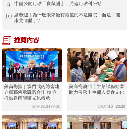
9
中國公開月球「寶藏圖」 將建月球科研站
10
席春迎丨為什麼未來最有價值的不是醫院 而是「健
康共同體」？
推薦內容
美高梅攜手澳門武術總會建
美高梅澳門土生菜課程結業
立獅藝傳承戰略合作 攜手
助力傳承土生葡人美食文化
推動嶺南醒獅文化傳承
2026.06.24
06:20
2026.01.21
03:28