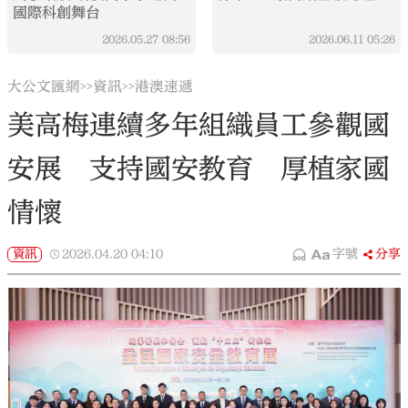
國際科創舞台
2026.05.27
08:56
2026.06.11
05:26
大公文匯網
資訊
港澳速遞
>>
>>
美高梅連續多年組織員工參觀國
安展 支持國安教育 厚植家國
情懷
資訊
2026.04.20
04:10
字號
分享