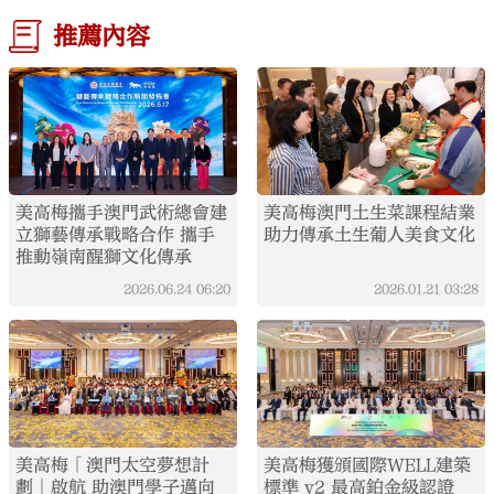
推薦內容
美高梅攜手澳門武術總會建
美高梅澳門土生菜課程結業
立獅藝傳承戰略合作 攜手
助力傳承土生葡人美食文化
推動嶺南醒獅文化傳承
2026.06.24
06:20
2026.01.21
03:28
美高梅「澳門太空夢想計
美高梅獲頒國際WELL建築
劃」啟航 助澳門學子邁向
標準 v2 最高鉑金級認證