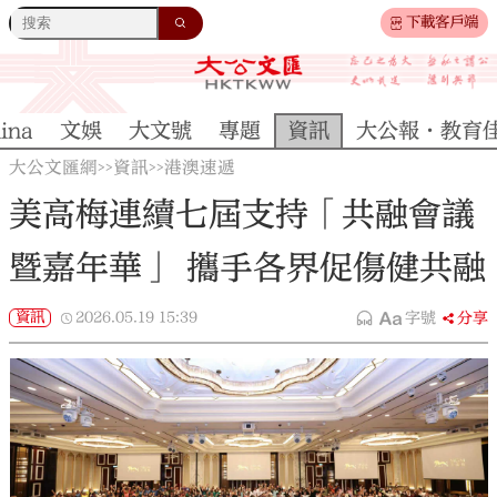
下載客戶端
ina
文娛
大文號
專題
資訊
大公報·教育
大公文匯網
資訊
港澳速遞
>>
>>
美高梅連續七屆支持「共融會議
暨嘉年華」 攜手各界促傷健共融
資訊
2026.05.19
15:39
字號
分享