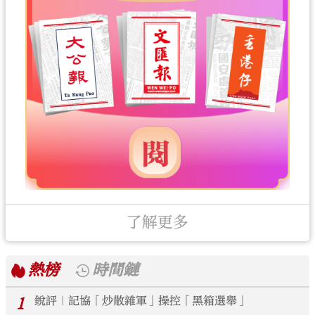
了解更多
熱榜
時間鏈
1
銳評｜記協「炒散雜軍」操控「黑箱選舉」