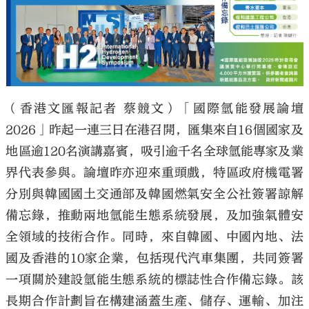
大公文匯
（香港文匯報記者 蔡競文）「國際氫能發展論壇
2026」昨起一連三日在港召開，匯集來自16個國家及
地區逾120名演講嘉賓，吸引逾千名全球氫能專家及業
界代表參與。論壇昨亦迎來重頭戲，特區政府機電署
分別與韓國國土交通部及韓國燃氣安全公社簽署諒解
備忘錄，推動兩地氫能生態系統發展，及加強氣體安
全領域的技術合作。同時，來自韓國、中國內地、法
國及香港的10家企業，包括現代汽車集團，共同簽署
一項關於建設氫能生態系統的標誌性合作備忘錄。該
長期合作計劃旨在構建涵蓋生產、儲存、運輸、加注