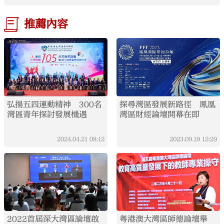
推薦內容
弘揚五四運動精神 300名
探尋灣區發展新路徑 鳳凰
灣區青年探討發展機遇
灣區財經論壇開幕在即
2024.04.21
08:12
2023.09.19
12:29
2022首屆深大灣區論壇啟
粵港澳大灣區師德論壇舉