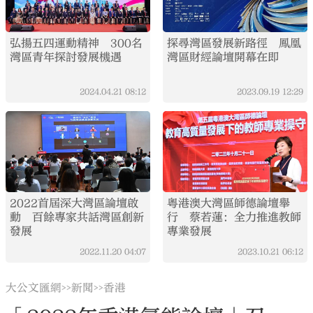
弘揚五四運動精神 300名
探尋灣區發展新路徑 鳳凰
灣區青年探討發展機遇
灣區財經論壇開幕在即
2024.04.21
08:12
2023.09.19
12:29
2022首屆深大灣區論壇啟
粵港澳大灣區師德論壇舉
動 百餘專家共話灣區創新
行 蔡若蓮：全力推進教師
發展
專業發展
2022.11.20
04:07
2023.10.21
06:12
大公文匯網
新聞
香港
>>
>>