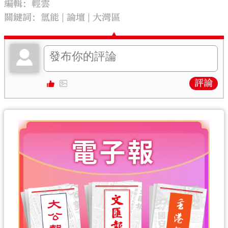
編輯：輕雲
關鍵詞：
氫能
論壇
大灣區
評論