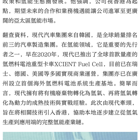
政策和氫能生態圈發展。他強調，公司視香港為起
點，期望未來的合作和業務機遇能讓公司進軍至更廣
闊的亞太區氫能市場。
翻查資料，現代汽車集團來自韓國，是全球銷量排名
前三的汽車製造集團。在氫能領域，它是重要的先行
者之一，早在2020年，現代已推出了全球首款量產的
氫燃料電池重型卡車XCIENT Fuel Cell，目前已在瑞
士、德國、美國等多國實現商業運營，集團亦已在廣
州設立首個海外氫燃料電池系統生產基地。簡單而
言，現代擁有將有機廢棄物轉化為氫氣、再將氫氣轉
化為動力的成熟技術與實戰經驗。此次由現代牽頭，
旨在將相關技術引入香港，協助本地逐步建立從氫氣
生產到應用端的完整氫能產業鏈。