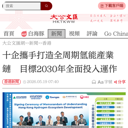
下載客戶端
首頁
白海豚
新聞
視頻
評論
Go Chin
大公文匯網
新聞
香港
>>
>>
十企攜手打造全周期氫能產業
鏈 目標2030年全面投入運作
香港新聞
2026.05.19
07:40
字號
分享