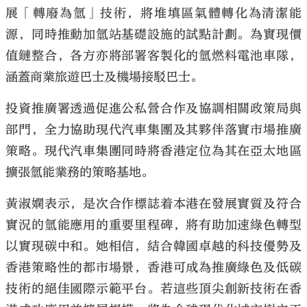
展「轉廢為氫」技術，將堆填區氣體轉化為清潔能
源，同時推動加氫站基礎設施的試點計劃。為實現價
值鏈整合，各方亦將部署客製化的氫燃料電池車隊，
涵蓋商業旅遊巴士及機場接駁巴士。
投資推廣署透過促進公私營合作及協調相關政策局與
部門，全力協助現代汽車集團及其夥伴落實市場推廣
策略。現代汽車集團同時將香港定位為其在亞太地區
擴張氫能業務的策略基地。
黃淑嫻表示，是次合作標誌着本港在發展實質及符合
實況的氫能應用的重要里程碑，將有助加速綠色轉型
以實現碳中和。她相信，結合韓國卓越的科技優勢及
香港策略性的都市場景，香港可成為推廣綠色及低碳
技術的絕佳國際示範平台。若這些頂尖創新技術在香