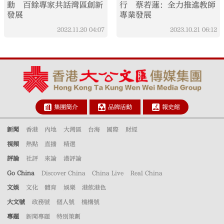
動 百餘專家共話灣區創新
行 蔡若蓮：全力推進教師
發展
專業發展
2022.11.20
04:07
2023.10.21
06:12
集團簡介
品牌活動
報史館
新聞
香港
內地
大灣區
台海
國際
財經
視頻
熱點
直播
精選
評論
社評
來論
港評論
Go China
Discover China
China Live
Real China
文娛
文化
體育
娛樂
港飲港色
大文號
政務號
個人號
機構號
專題
新聞專題
特別策劃