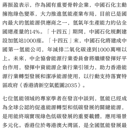
蔣振盈表示，作為國有重要骨幹企業，中國石化主動
擁抱綠色變革，大力推進氫能產業布局，目前已是國
內最大的氫能源供應商之一，氫氣年生產能力約佔全
國總產量的14%。「十四五」期間，中國石化規劃建
設加氫站1000座。「十四五」末，中國石化將建成中
國第一氫能公司，年減排二氧化碳達到1000萬噸以
上。未來，中企協會能源行業委員會將繼續發揮好平
台作用，發揮中資能源企業行業引領力，助力香港能
源行業轉型發展和潔凈能源使用，以行動支持落實特
區政府《香港清新空氣藍圖2035》。
七位氫能領域的專家學者在發言中談到，氫能已經成
為全球公認的促進能源轉型和低碳發展的關鍵能源，
是用能終端實現綠色低碳發展的重要載體，應用場景
多元化。香港位於粵港澳大灣區，是全國氫能發展最