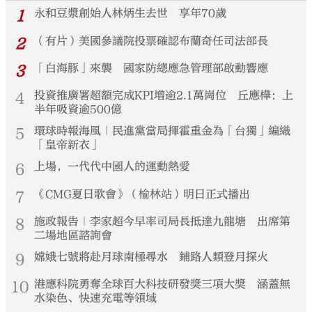
1
永和豆漿創始人林炳生去世 享年70歲
2
（有片）美國參議院投票確認布蘭奇任司法部長
3
「白海豚」來襲 國家防總應急管理部啟動響應
4
投資推廣署超額完成KPI增逾2.1萬崗位 丘應樺：上
半年吸資逾500億
5
環球時報海風｜民進黨當局揮霍重金為「台獨」編織
「皇帝新衣」
6
上場，一代代中國人的運動熱愛
7
《CMG夏日歌會》（榆林站）明日正式播出
8
施政報告｜李家超今早率司局長抵達九龍塘 出席第
二場地區諮詢會
9
嫦娥七號將赴月球南極尋水 鋪路人類登月探火
10
港應科院勇奪全球百大科技研發獎三項大獎 涵蓋無
水染色、快速充電等領域