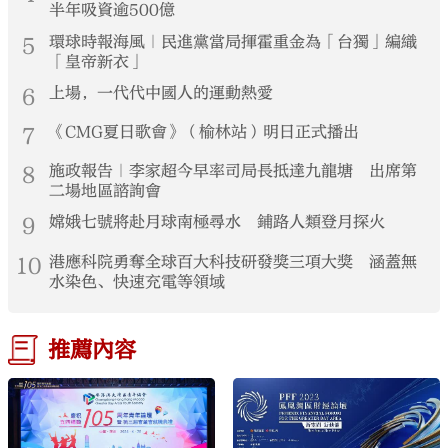
半年吸資逾500億
5
環球時報海風｜民進黨當局揮霍重金為「台獨」編織
「皇帝新衣」
6
上場，一代代中國人的運動熱愛
7
《CMG夏日歌會》（榆林站）明日正式播出
8
施政報告｜李家超今早率司局長抵達九龍塘 出席第
二場地區諮詢會
9
嫦娥七號將赴月球南極尋水 鋪路人類登月探火
10
港應科院勇奪全球百大科技研發獎三項大獎 涵蓋無
水染色、快速充電等領域
推薦內容