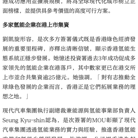
港成功應用並擴展規模，將為全球現代化城市樹立正
面榜樣，並提供具參考價值的高度可行方案。
多家氫能企業在港上市集資
劉凱旋形容，是次多方簽署儀式既是香港綠色經濟發
展的重要里程碑，亦釋出清晰信號，顯示香港氫能生
態系統正穩步發展。她憶述投資署過去3年成功促成多
家領先的氫能企業在港落戶，其中數家更已在港交所
上市並合共集資逾25億元。她強調，「對有志推動全
球綠色發展的企業而言，香港正是它們拓展業務的理
想之地。」
現代汽車集團執行副總裁兼能源與氫能事業部負責人
Seung Kyu-shin認為，是次簽署的MOU彰顯了現代
汽車集團透過氫能業務的實力與經驗，推進香港氫能