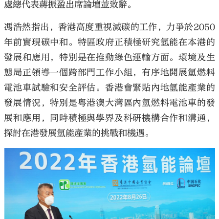
處總代表蔣振盈出席論壇並致辭。
馮浩然指出，香港高度重視減碳的工作，力爭於2050
年前實現碳中和。特區政府正積極研究氫能在本港的
發展和應用，特別是在推動綠色運輸方面。環境及生
態局正領導一個跨部門工作小組，有序地開展氫燃料
電池車試驗和安全評估。香港會緊貼內地氫能產業的
發展情況，特別是粵港澳大灣區內氫燃料電池車的發
展和應用，同時積極與學界及科研機構合作和溝通，
探討在港發展氫能產業的挑戰和機遇。