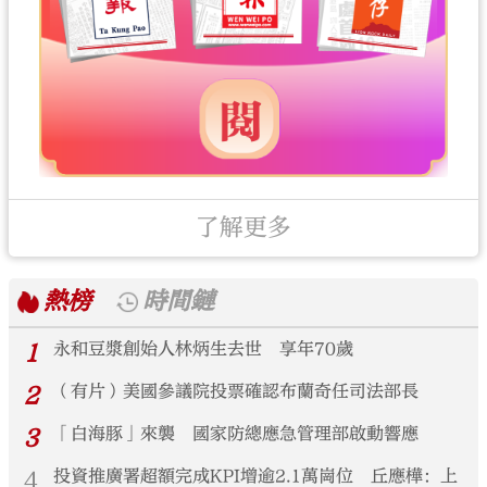
了解更多
熱榜
時間鏈
1
永和豆漿創始人林炳生去世 享年70歲
2
（有片）美國參議院投票確認布蘭奇任司法部長
3
「白海豚」來襲 國家防總應急管理部啟動響應
4
投資推廣署超額完成KPI增逾2.1萬崗位 丘應樺：上