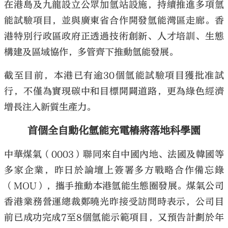
在港島及九龍設立公眾加氫站設施，持續推進多項氫
能試驗項目，並與廣東省合作開發氫能灣區走廊。香
港特別行政區政府正透過技術創新、人才培訓、生態
構建及區域協作，多管齊下推動氫能發展。
截至目前，本港已有逾30個氫能試驗項目獲批准試
行，不僅為實現碳中和目標開闢道路，更為綠色經濟
增長注入新質生產力。
首個全自動化氫能充電樁將落地科學園
中華煤氣（0003）聯同來自中國內地、法國及韓國等
多家企業，昨日於論壇上簽署多方戰略合作備忘錄
（MOU），攜手推動本港氫能生態圈發展。煤氣公司
香港業務營運總裁鄭曉光昨接受訪問時表示，公司目
前已成功完成7至8個氫能示範項目，又預告計劃於年