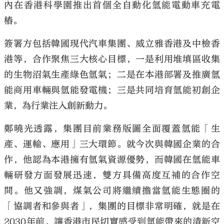
內在香港科學園推出首個全自動化氫能電動車充電
樁。
簽署方包括韓國現代汽車集團、威立雅香港及中檢香
港等，合作聚焦三大核心目標，一是利用堆填區收集
的生物沼氣生產綠色氫氣；二是在本港部署及推廣氫
能商用車輛與氫能發電機；三是共同培育氫能初創企
業，為行業注入創新動力。
鄭曉光透露，集團目前業務版圖全面覆蓋氫能「生
產、運輸、應用」三大環節。就今次與韓國企業的合
作，他認為本港擁有氫氣資源優勢，而韓國在氫能車
輛研發方面發展迅速，雙方具備高度互補的合作空
間。他又強調，煤氣公司將繼續擔當氫能生態圈的
「協調者和參與者」，集團的目標非常明確，就是在
2030年前，讓香港市民切實感受到氫能帶來的清新空