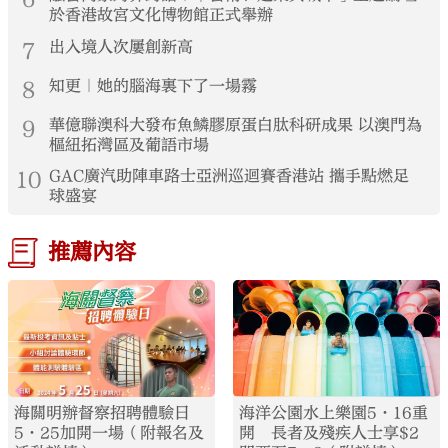
於香港故宮文化博物館正式舉辦
7
出入境人次屢創新高
8
知更｜她的腦海裏下了一場霧
9
華億聯澳科大發布魚鱗膠原蛋白肽科研成果 以澳門為
樞紐拓灣區及葡語市場
10
GAC廣汽助陣車路士亞洲巡迴賽香港站 攜手點燃足
球盛宴
推薦內容
海關明辦督察招聘體驗日
海洋公園水上樂園5·16重
5·25加開一場（附報名及
開 長者及殘疾人士享$2