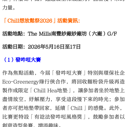
力量。
「Chill想放鬆祭2026」活動資訊：
活動地點：The Mills南豐紗廠紗廠坊（六廠）G/F
活動日期：2026年5月16日至17日
（1）發吽哣大賽
作為焦點活動，今屆「發吽哣大賽」特別與環保社企
Eco-Greenergy綠行俠合作，將回收麵粉袋升級再造
製作成限定「Chill Hea地墊」，讓參加者坐於地墊上
盡情放空，紓解壓力，享受這段慢下來的時光；參加
者亦可把地墊帶回家，延續「Chill」的感覺。此外，
比賽更特設「有諗法發吽哣風格獎」，鼓勵參加者以
創意造型參賽，增添趣味。