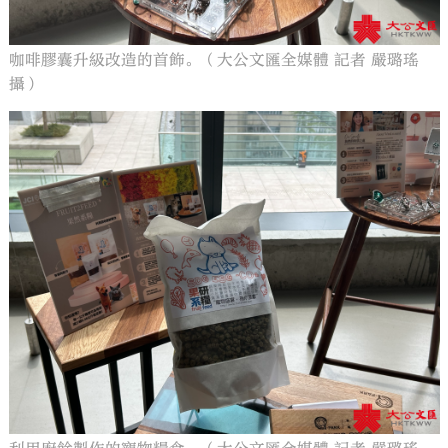
咖啡膠囊升級改造的首飾。（大公文匯全媒體 記者 嚴璐瑤
攝）