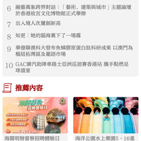
6
融藝萬象跨界對話｜「藝術、建築與城市」主題論壇
於香港故宮文化博物館正式舉辦
7
出入境人次屢創新高
8
知更｜她的腦海裏下了一場霧
9
華億聯澳科大發布魚鱗膠原蛋白肽科研成果 以澳門為
樞紐拓灣區及葡語市場
10
GAC廣汽助陣車路士亞洲巡迴賽香港站 攜手點燃足
球盛宴
推薦內容
海關明辦督察招聘體驗日
海洋公園水上樂園5·16重