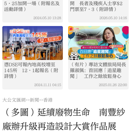
5·25加開一場（附報名及
開 長者及殘疾人士享$2
活動詳情）
門票至7·3（附詳情）
2024.05.10
13:28
2026.05.10
14:16
憑DSE可報內地高校增至​
（有片）專訪文體旅局局長
145所 12·1起報名（附
羅淑佩：首回應「追星趣
詳情）
聞」 工作之餘放鬆身心
2024.11.11
04:15
2025.01.26
22:00
大公文匯網
新聞
香港
>>
>>
（多圖）延續廢物生命 南豐紗
廠辦升級再造設計大賞作品展