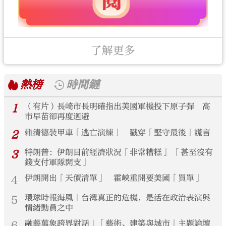
了解更多
熱榜
時間鏈
1
（有片）長崎市長明確指出美國軍機投下原子彈 高
市早苗卻再度迴避
2
賴清德裝甲車「逃亡演練」 戳穿「堅守最後」謊言
3
特朗普：伊朗目前經濟狀況「非常糟糕」 「甚至沒有
錢支付軍隊開支」
4
伊朗開出「天價清單」 霍峽重開要美國「買單」
5
環球時報海風｜台灣真正的危機，是活在政治表演與
情緒動員之中
6
融藝萬象跨界對話｜「藝術、建築與城市」主題論壇