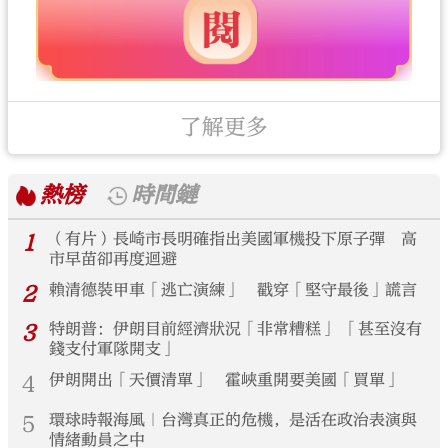
了解更多
熱榜
時間鏈
1
（有片）長崎市長明確指出美國軍機投下原子彈 高
市早苗卻再度迴避
2
賴清德裝甲車「逃亡演練」 戳穿「堅守最後」謊言
3
特朗普：伊朗目前經濟狀況「非常糟糕」 「甚至沒有
錢支付軍隊開支」
4
伊朗開出「天價清單」 霍峽重開要美國「買單」
5
環球時報海風｜台灣真正的危機，是活在政治表演與
情緒動員之中