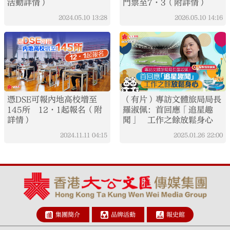
活動詳情）
門票至7·3（附詳情）
2024.05.10
13:28
2026.05.10
14:16
憑DSE可報內地高校增至​
（有片）專訪文體旅局局長
145所 12·1起報名（附
羅淑佩：首回應「追星趣
詳情）
聞」 工作之餘放鬆身心
2024.11.11
04:15
2025.01.26
22:00
集團簡介
品牌活動
報史館