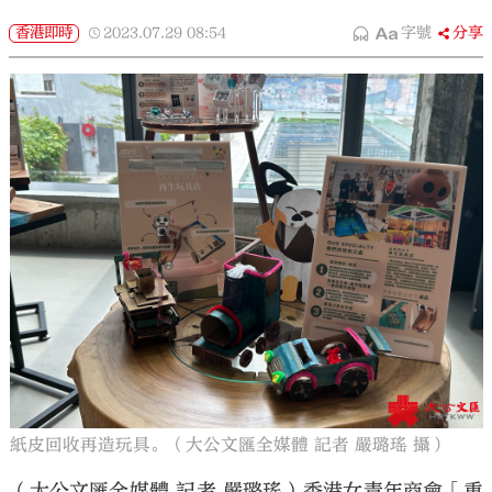
香港即時
2023.07.29
08:54
字號
分享
紙皮回收再造玩具。（大公文匯全媒體 記者 嚴璐瑤 攝）
（大公文匯全媒體 記者 嚴璐瑤）香港女青年商會「重