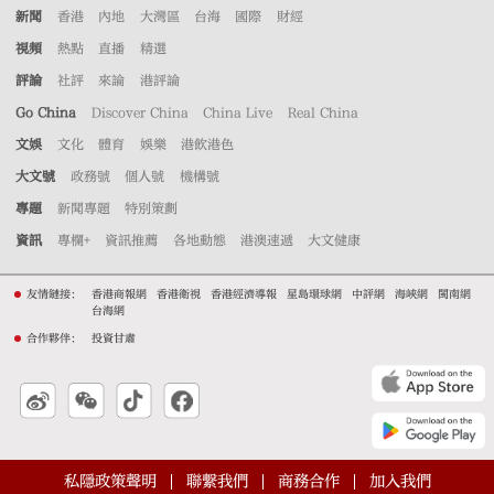
新聞
香港
內地
大灣區
台海
國際
財經
視頻
熱點
直播
精選
評論
社評
來論
港評論
Go China
Discover China
China Live
Real China
文娛
文化
體育
娛樂
港飲港色
大文號
政務號
個人號
機構號
專題
新聞專題
特別策劃
資訊
專欄+
資訊推薦
各地動態
港澳速遞
大文健康
友情鏈接：
香港商報網
香港衛視
香港經濟導報
星島環球網
中評網
海峽網
閩南網
台海網
合作夥伴：
投資甘肅
私隱政策聲明
聯繫我們
商務合作
加入我們