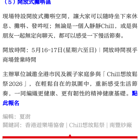
（5）開放式攤唞區
現場特設開放式攤唞空間，讓大家可以隨時坐下來休
息、攤唞、發吽哣；無論是一個人靜靜Chill，或是與
朋友一起無定向聊天，都可以感受一下慢活節奏。
開放時間：5月16-17日(星期六至日)｜開放時間視乎
商場營業時間
主辦單位誠邀全港市民及親子家庭參與「Chill想放鬆
祭2026」，在輕鬆自在的氛圍中，重新感受生活節
奏，一同編織更健康、更有韌性的精神健康基礎。
點
此報名
編輯：夏澍
關鍵詞：
香港遊樂場協會
Chill想放鬆祭
南豐紗廠