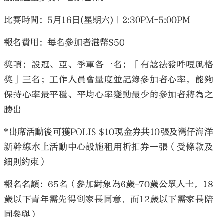
比賽時間：5月16日(星期六)｜2:30PM-5:00PM
報名費用：每名參加者港幣$50
獎項：設冠、亞、季軍各一名；「有諗法發吽哣風格
獎」三名；工作人員會量度並記錄參加者心率，能夠
保持心率最平穩、平均心率變動最少的參加者將為之
勝出
*出席活動後可獲POLIS $10現金券共10張及灣仔海洋
新幹線水上活動中心設施租用折扣券一張（受條款及
細則約束）
報名名額：65名（參加對象為6歲-70歲公眾人士，18
歲以下青年需先得到家長同意，而12歲以下需家長陪
同參與）