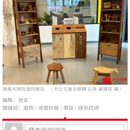
廢棄木頭改造的展品。（大公文匯全媒體 記者 嚴璐瑤 攝）
編輯：長安
關鍵詞：
廢物
南豐紗廠
環保
綠色經濟