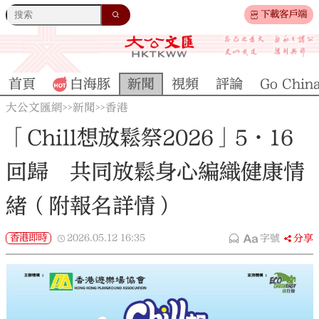
下載客戶端
首頁
白海豚
新聞
視頻
評論
Go Chin
大公文匯網
新聞
香港
>>
>>
「Chill想放鬆祭2026」5·16
回歸 共同放鬆身心編織健康情
緒（附報名詳情）
香港即時
2026.05.12
16:35
字號
分享